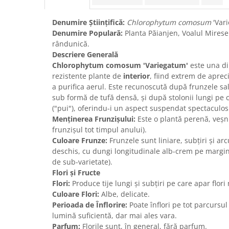
Denumire Științifică:
Chlorophytum comosum
'Var
Denumire Populară:
Planta Păianjen, Voalul Miresei
rândunică.
Descriere Generală
Chlorophytum comosum 'Variegatum'
este una di
rezistente plante de
interior
, fiind extrem de aprec
a purifica aerul. Este recunoscută după frunzele sale
sub formă de tufă densă, și după stolonii lungi pe 
("pui"), oferindu-i un aspect suspendat spectaculos
Menținerea Frunzișului:
Este o plantă perenă, veșni
frunzișul tot timpul anului).
Culoare Frunze:
Frunzele sunt liniare, subțiri și ar
deschis, cu dungi longitudinale alb-crem pe margini
de sub-varietate).
Flori și Fructe
Flori:
Produce tije lungi și subțiri pe care apar flori 
Culoare Flori:
Albe, delicate.
Perioada de Înflorire:
Poate înflori pe tot parcursu
lumină suficientă, dar mai ales vara.
Parfum:
Florile sunt, în general, fără parfum.