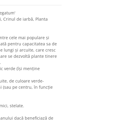
iegatum'
, Crinul de iarbă, Planta
ntre cele mai populare și
iată pentru capacitatea sa de
 lungi și arcuite, care cresc
care se dezvoltă plante tinere
.
c verde (își menține
cuite, de culoare verde-
 (sau pe centru, în funcție
mici, stelate.
l anului dacă beneficiază de