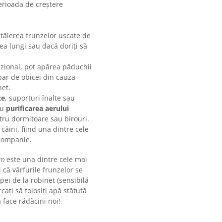
erioada de creștere
tăierea frunzelor uscate de
ea lungi sau dacă doriți să
azional, pot apărea păduchii
apar de obicei din cauza
net.
te
, suporturi înalte sau
ru
purificarea aerului
ntru dormitoare sau birouri.
 câini, fiind una dintre cele
 companie.
um
este una dintre cele mai
 că vârfurile frunzelor se
pei de la robinet (sensibilă
rcați să folosiți apă stătută
a face rădăcini noi!