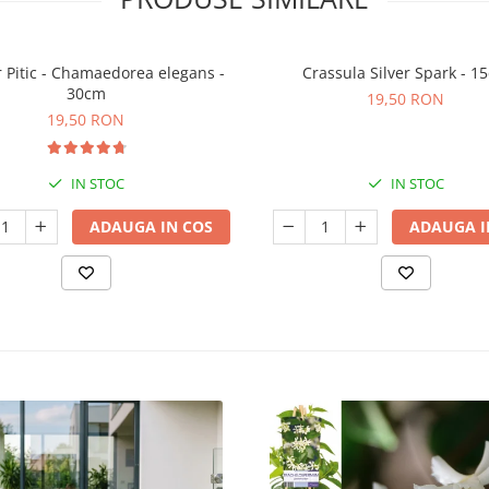
 Pitic - Chamaedorea elegans -
Crassula Silver Spark - 1
30cm
19,50 RON
19,50 RON
IN STOC
IN STOC
ADAUGA IN COS
ADAUGA I