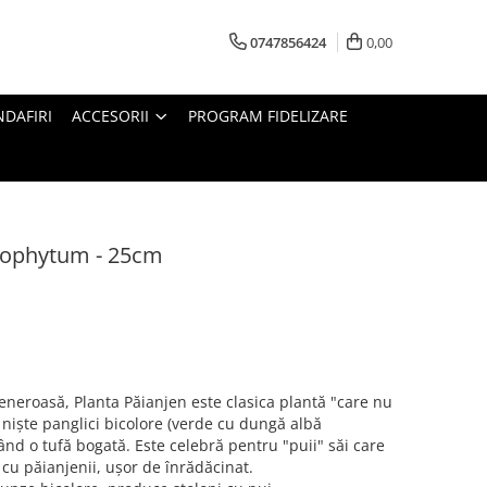
0747856424
0,00
DAFIRI
ACCESORII
PROGRAM FIDELIZARE
orophytum - 25cm
eneroasă, Planta Păianjen este clasica plantă "care nu
 niște panglici bicolore (verde cu dungă albă
ând o tufă bogată. Este celebră pentru "puii" săi care
cu păianjenii, ușor de înrădăcinat.