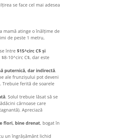
țirea se face cel mai adesea
ta mamă atinge o înălțime de
gimi de peste 1 metru,
se între
$15^circ C$ și
 $8-10^circ C$, dar este
ă puternică, dar indirectă
.
e ale frunzișului pot deveni
 Trebuie ferită de soarele
ată
. Solul trebuie lăsat să se
rădăcini cărnoase care
tagnantă). Apreciază
e flori, bine drenat
, bogat în
cu un îngrășământ lichid