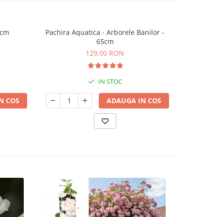
5cm
Pachira Aquatica - Arborele Banilor -
Arbore de 
65cm
129,00 RON
IN STOC
N COS
ADAUGA IN COS