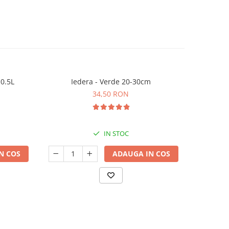
 0.5L
Iedera - Verde 20-30cm
Ieder
34,50 RON
IN STOC
N COS
ADAUGA IN COS