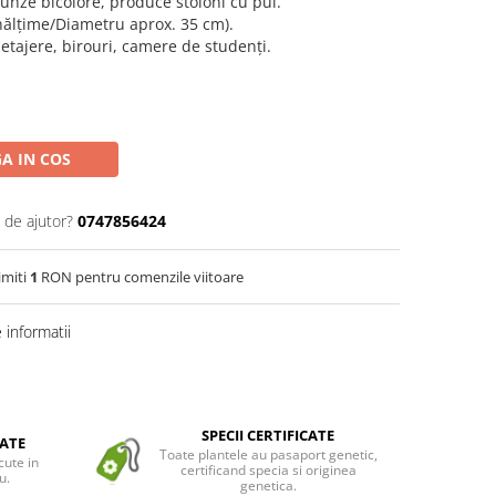
unze bicolore, produce stoloni cu pui.
Înălțime/Diametru aprox. 35 cm).
tajere, birouri, camere de studenți.
A IN COS
 de ajutor?
0747856424
imiti
1
RON pentru comenzile viitoare
informatii
SPECII CERTIFICATE
ATE
Toate plantele au pasaport genetic,
cute in
certificand specia si originea
u.
genetica.