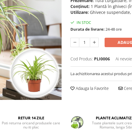
Prezentare:
Tufă curgătoare, fr
Conținut:
1 Plantă în ghiveci (
Utilizare:
Ghivece suspendate, e
IN STOC
Durata de livrare:
24-48 ore
ADAUG
Cod Produs:
PLI0006
Ai nevoie
La achizitionarea acestui produs pr
Adauga la Favorite
Cere 
RETUR 14 ZILE
PLANTE ACLIMATIZ
Poti returna oricand produsele care
Toate plantele sunt cres
nu iti plac
Romania, langa Sibi