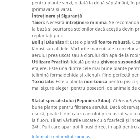
pentru plante verzi, o dată la două săptămâni, în p
(primăvara și vara).
Întreținere și Siguranță
Tăieri:
Necesită
întreținere minimă
. Se recomandă 
la bază și scurtarea stolonilor dacă aceștia devin pr
replantați puii.
Boli și Dăunători:
Este o plantă
foarte robustă
. Oc
lânoși sau afidele. Vârfurile maronii ale frunzelor 
aerului prea uscat sau a clorului din apa de la robi
Utilizare Practică:
Ideală pentru
ghivece suspenda
etajere. Este una dintre cele mai bune plante pent
(elimină formaldehida și xilenul), fiind perfectă pe
Toxicitate:
Este o plantă
non-toxică
pentru pisici și
mai sigure alegeri pentru posesorii de animale de
Sfatul specialistului (Pepiniera Sibiu):
Chlorophyt
bune plante pentru filtrarea aerului. Dacă observați
usucă, poate fi din cauza aerului prea uscat sau a a
la fluor). Tăiați vârfurile uscate cu o foarfecă și înce
24h. Puii care apar pot fi puși direct în apă pentru 
Informatii conformitate produs