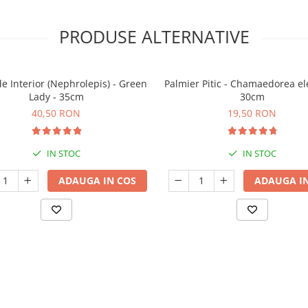
PRODUSE ALTERNATIVE
de Interior (Nephrolepis) - Green
Palmier Pitic - Chamaedorea el
Lady - 35cm
30cm
40,50 RON
19,50 RON
IN STOC
IN STOC
ADAUGA IN COS
ADAUGA IN