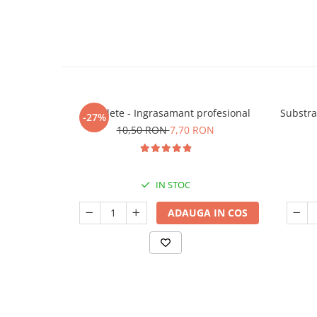
5 Tablete - Ingrasamant profesional
Substra
-27%
10,50 RON
7,70 RON
IN STOC
ADAUGA IN COS