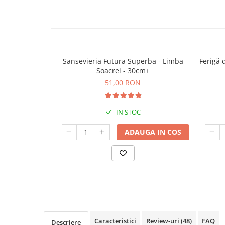
Seminte de Ierburi
Seminte de Legume/Fructe
Sansevieria Futura Superba - Limba
Ferigă 
Soacrei - 30cm+
51,00 RON
IN STOC
ADAUGA IN COS
Caracteristici
Review-uri
(48)
FAQ
Descriere