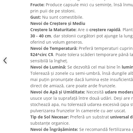
Fructe:
Produce capsule mici cu semințe, însă înmul
prin puii de pe stoloni.
Gust:
Nu sunt comestibile.
Nevoi de Creștere și Mediu
Creștere la Maturitate:
Are o
creștere rapidă
. Plan
30 - 40 cm
, dar stolonii curgători pot ajunge la lun
oferind un volum generos.
Nevoi de Temperatură:
Preferă temperaturi cuprin
$24^circ C$
. Poate tolera scăderi temporare până la
sensibilă la îngheț.
Nevoi de Lumină:
Se dezvoltă cel mai bine în
lumin
Tolerează și zonele cu semi-umbră, însă dungile alb
mai puțin pronunțate dacă lumina este insuficientă.
direct de amiază, care poate arde frunzele.
Nevoi de Apă și Umiditate:
Necesită
udare moder
usuce ușor la suprafață între două udări. Deși are 
stochează apa, nu tolerează udarea excesivă (apa s
pulverizarea frunzelor în camerele cu aer uscat.
Tip de Sol Necesar:
Preferă un substrat
universal d
substanțe organice.
Nevoi de Îngrășăminte:
Se recomandă fertilizarea 