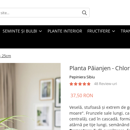
SEMINTE ȘI BULBI
PLANTE INTERIOR
FRUCTIFERE
TRAN
 - 25cm
Planta Păianjen - Chl
Pepiniera Sibiu
48 Review-uri
37,50 RON
Veselă, stufoasă și extrem de g
moare". Frunzele sale lungi, ca
centrală), cad în cascadă, form
atârnă pe tije lungi, semănând 