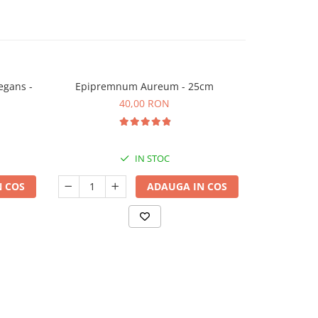
egans -
Epipremnum Aureum - 25cm
Aloe Vera 
40,00 RON
IN STOC
 COS
ADAUGA IN COS