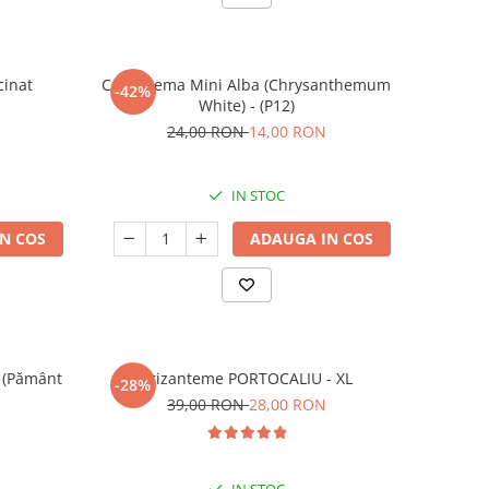
cinat
Crizantema Mini Alba (Chrysanthemum
-42%
White) - (P12)
24,00 RON
14,00 RON
IN STOC
N COS
ADAUGA IN COS
l (Pământ
Crizanteme PORTOCALIU - XL
-28%
39,00 RON
28,00 RON