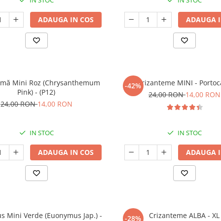
IN STOC
IN STOC
ADAUGA IN COS
ADAUGA I
emă Mini Roz (Chrysanthemum
Crizanteme MINI - Portoc
-42%
Pink) - (P12)
24,00 RON
14,00 RON
24,00 RON
14,00 RON
IN STOC
IN STOC
ADAUGA IN COS
ADAUGA I
 Mini Verde (Euonymus Jap.) -
Crizanteme ALBA - XL
-28%