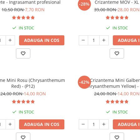
ete - Ingrasamant profesional
Crizanteme MOV - XL
-28%
10,50 RON
7,70 RON
39,00 RON
28,00 RON
IN STOC
IN STOC
ADAUGA IN COS
ADAUGA I
eme Mini Rosu (Chrysanthemum
Crizantema Mini Galbe
-42%
Red) - (P12)
(Chrysanthemum Yellow) - 
24,00 RON
14,00 RON
24,00 RON
14,00 RON
IN STOC
IN STOC
ADAUGA IN COS
ADAUGA I