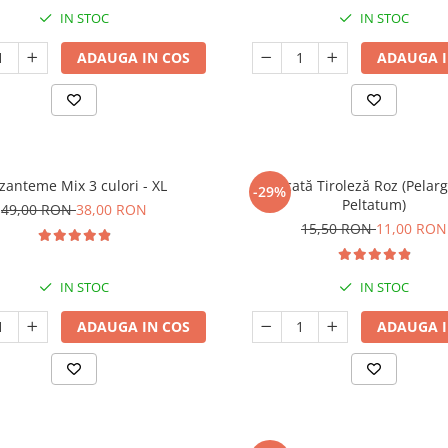
IN STOC
IN STOC
ADAUGA IN COS
ADAUGA I
izanteme Mix 3 culori - XL
Mușcată Tiroleză Roz (Pela
-29%
Peltatum)
49,00 RON
38,00 RON
15,50 RON
11,00 RON
IN STOC
IN STOC
ADAUGA IN COS
ADAUGA I