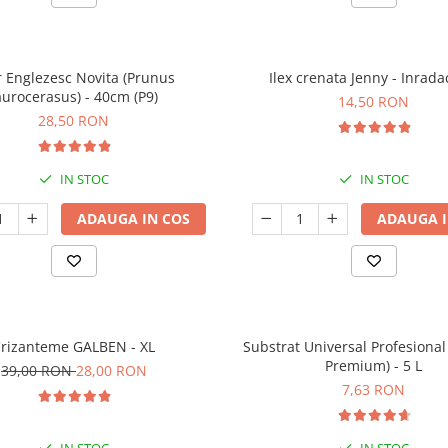
r Englezesc Novita (Prunus
Ilex crenata Jenny - Inrada
aurocerasus) - 40cm (P9)
14,50 RON
28,50 RON
IN STOC
IN STOC
ADAUGA IN COS
ADAUGA I
rizanteme GALBEN - XL
Substrat Universal Profesiona
Premium) - 5 L
39,00 RON
28,00 RON
7,63 RON