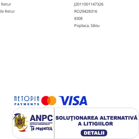
e Retur
J2011001147326
de Retur
RO29428316
830E
Poplaca, Sibiu