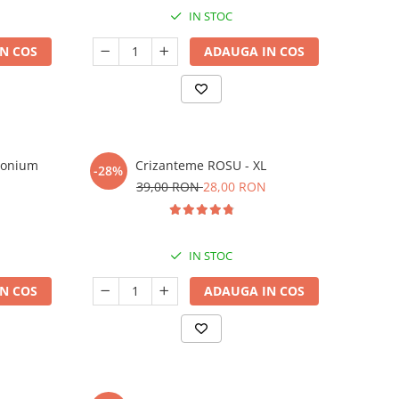
IN STOC
N COS
ADAUGA IN COS
rgonium
Crizanteme ROSU - XL
-28%
39,00 RON
28,00 RON
IN STOC
N COS
ADAUGA IN COS