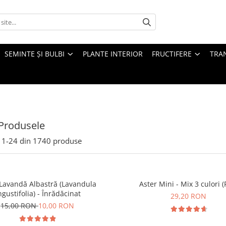
SEMINTE ȘI BULBI
PLANTE INTERIOR
FRUCTIFERE
TRAN
Produsele
1-
24
din
1740
produse
Lavandă Albastră (Lavandula
Aster Mini - Mix 3 culori (
ngustifolia) - Înrădăcinat
29,20 RON
15,00 RON
10,00 RON