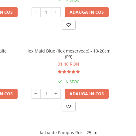
IN STOC
N COS
ADAUGA IN COS
alie
Ilex Maid Blue (Ilex meserveae) - 10-20cm
(P9)
31,40 RON
IN STOC
N COS
ADAUGA IN COS
Iarba de Pampas Roz - 25cm