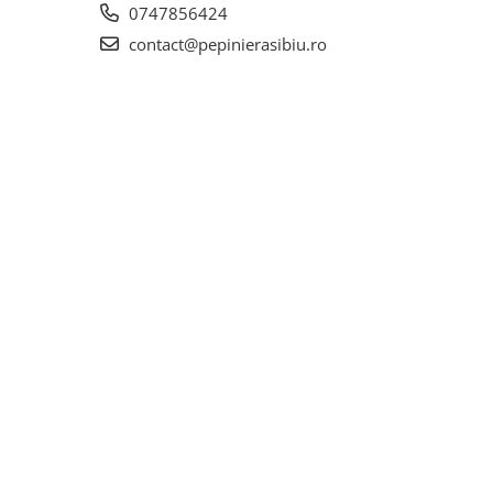
0747856424
contact@pepinierasibiu.ro