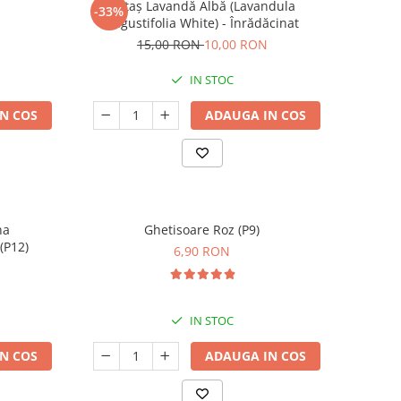
Butaș Lavandă Albă (Lavandula
-33%
angustifolia White) - Înrădăcinat
15,00 RON
10,00 RON
IN STOC
N COS
ADAUGA IN COS
na
Ghetisoare Roz (P9)
(P12)
6,90 RON
IN STOC
N COS
ADAUGA IN COS