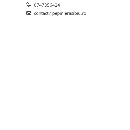
0747856424
contact@pepinierasibiu.ro