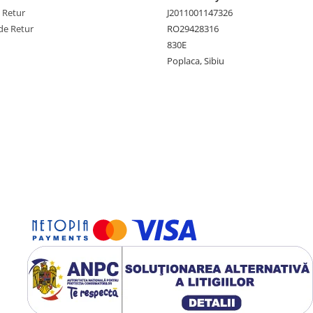
e Retur
J2011001147326
de Retur
RO29428316
830E
Poplaca, Sibiu