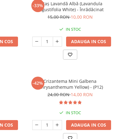
Butaș Lavandă Albă (Lavandula
-33%
angustifolia White) - Înrădăcinat
15,00 RON
10,00 RON
IN STOC
N COS
ADAUGA IN COS
Crizantema Mini Galbena
-42%
(Chrysanthemum Yellow) - (P12)
24,00 RON
14,00 RON
IN STOC
N COS
ADAUGA IN COS