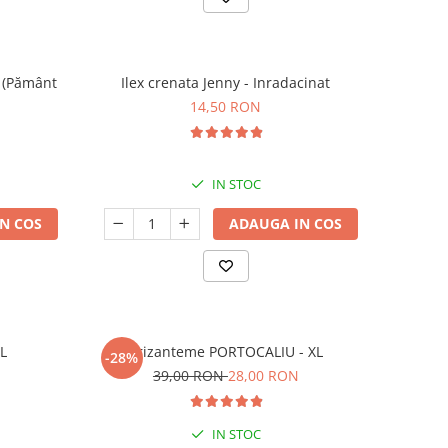
l (Pământ
Ilex crenata Jenny - Inradacinat
14,50 RON
IN STOC
N COS
ADAUGA IN COS
XL
Crizanteme PORTOCALIU - XL
-28%
39,00 RON
28,00 RON
IN STOC