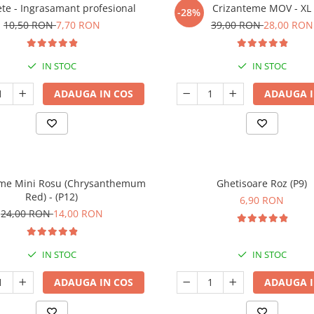
ete - Ingrasamant profesional
Crizanteme MOV - XL
-28%
10,50 RON
7,70 RON
39,00 RON
28,00 RON
IN STOC
IN STOC
ADAUGA IN COS
ADAUGA I
eme Mini Rosu (Chrysanthemum
Ghetisoare Roz (P9)
Red) - (P12)
6,90 RON
24,00 RON
14,00 RON
IN STOC
IN STOC
ADAUGA IN COS
ADAUGA I