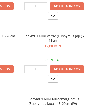
N COS
ADAUGA IN COS
 - 10-20cm
Euonymus Mini Verde (Euonymus Jap.) -
15cm
12,00 RON
IN STOC
N COS
ADAUGA IN COS
Euonymus Mini Aureomarginatus
(Euonymus Jap.) - 15-20cm (P9)