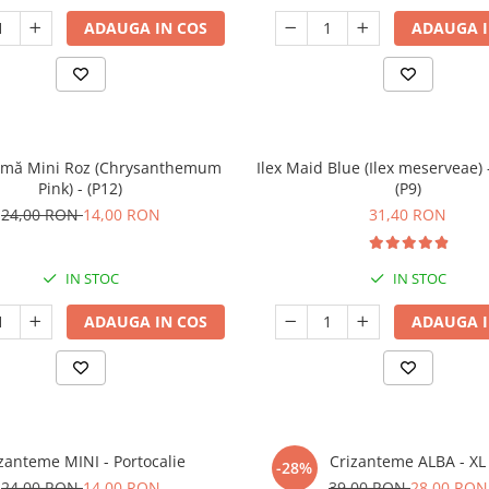
ADAUGA IN COS
ADAUGA I
emă Mini Roz (Chrysanthemum
Ilex Maid Blue (Ilex meserveae)
Pink) - (P12)
(P9)
24,00 RON
14,00 RON
31,40 RON
IN STOC
IN STOC
ADAUGA IN COS
ADAUGA I
zanteme MINI - Portocalie
Crizanteme ALBA - XL
-28%
24,00 RON
14,00 RON
39,00 RON
28,00 RON