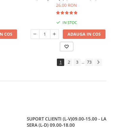
26,00 RON
IN STOC
N COS
ADAUGA IN COS
1
2
3
73
...
SUPORT CLIENTI
(L-V)09.00-15.00 - LA
SERA (L-D) 09.00-18.00