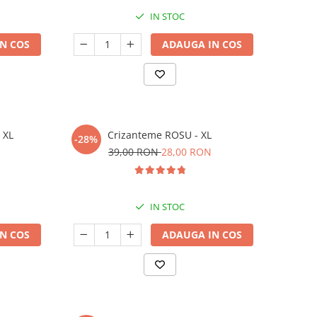
IN STOC
N COS
ADAUGA IN COS
 XL
Crizanteme ROSU - XL
-28%
39,00 RON
28,00 RON
IN STOC
N COS
ADAUGA IN COS