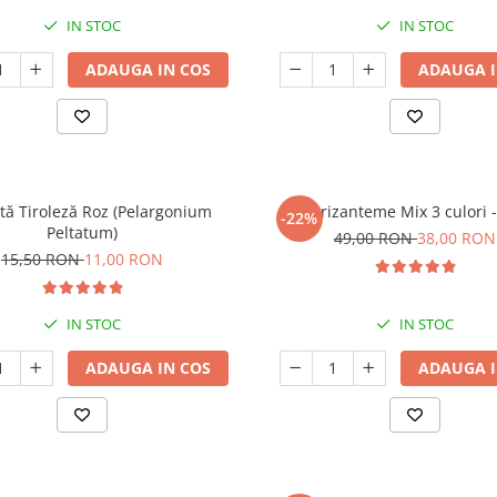
IN STOC
IN STOC
ADAUGA IN COS
ADAUGA I
ă Tiroleză Roz (Pelargonium
Crizanteme Mix 3 culori -
-22%
Peltatum)
49,00 RON
38,00 RON
15,50 RON
11,00 RON
IN STOC
IN STOC
ADAUGA IN COS
ADAUGA I