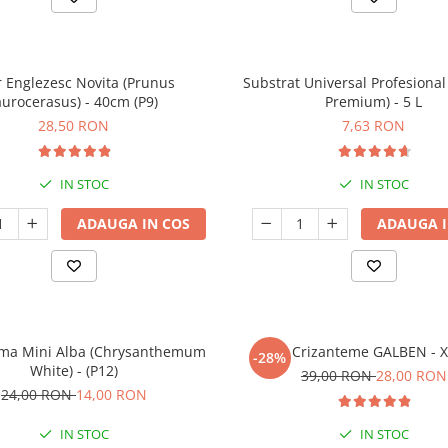
r Englezesc Novita (Prunus
Substrat Universal Profesiona
aurocerasus) - 40cm (P9)
Premium) - 5 L
28,50 RON
7,63 RON
IN STOC
IN STOC
ADAUGA IN COS
ADAUGA I
ema Mini Alba (Chrysanthemum
Crizanteme GALBEN - 
-28%
White) - (P12)
39,00 RON
28,00 RON
24,00 RON
14,00 RON
IN STOC
IN STOC