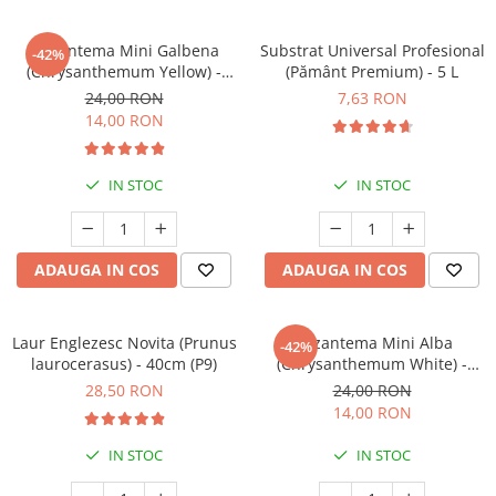
Crizantema Mini Galbena
Substrat Universal Profesional
-42%
(Chrysanthemum Yellow) -
(Pământ Premium) - 5 L
(P12)
24,00 RON
7,63 RON
14,00 RON
IN STOC
IN STOC
ADAUGA IN COS
ADAUGA IN COS
Laur Englezesc Novita (Prunus
Crizantema Mini Alba
-42%
laurocerasus) - 40cm (P9)
(Chrysanthemum White) -
(P12)
28,50 RON
24,00 RON
14,00 RON
IN STOC
IN STOC