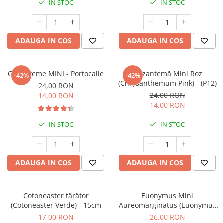
IN STOC
IN STOC
ADAUGA IN COS
ADAUGA IN COS
Crizanteme MINI - Portocalie
Crizantemă Mini Roz
-42%
-42%
(Chrysanthemum Pink) - (P12)
24,00 RON
24,00 RON
14,00 RON
14,00 RON
IN STOC
IN STOC
ADAUGA IN COS
ADAUGA IN COS
Cotoneaster târâtor
Euonymus Mini
(Cotoneaster Verde) - 15cm
Aureomarginatus (Euonymus
Jap.) - 15-20cm (P9)
17,00 RON
26,00 RON