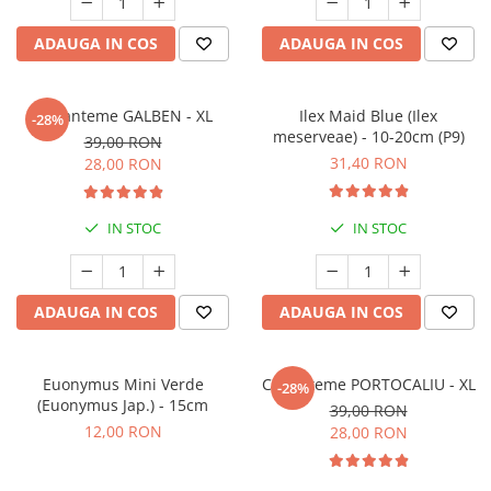
ADAUGA IN COS
ADAUGA IN COS
Crizanteme GALBEN - XL
Ilex Maid Blue (Ilex
-28%
meserveae) - 10-20cm (P9)
39,00 RON
31,40 RON
28,00 RON
IN STOC
IN STOC
ADAUGA IN COS
ADAUGA IN COS
Euonymus Mini Verde
Crizanteme PORTOCALIU - XL
-28%
(Euonymus Jap.) - 15cm
39,00 RON
12,00 RON
28,00 RON