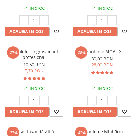
Seminte de Ierburi
IN STOC
IN STOC
Seminte de Legume/Fructe
ADAUGA IN COS
ADAUGA IN COS
5 Tablete - Ingrasamant
Crizanteme MOV - XL
-27%
-28%
profesional
39,00 RON
10,50 RON
28,00 RON
7,70 RON
IN STOC
IN STOC
ADAUGA IN COS
ADAUGA IN COS
Butaș Lavandă Albă
Crizanteme Mini Rosu
-33%
-42%