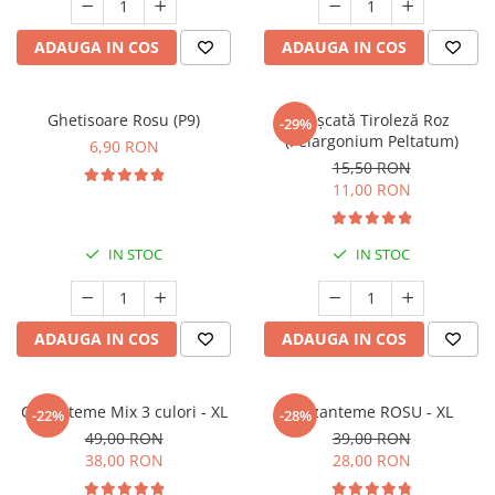
Prun - Prunus
Bulbi de Delphinium
Bulbi de Echinacea
Păr - Pyrus communis
ADAUGA IN COS
ADAUGA IN COS
Bulbi de Frezie
Smochini - Ficus carica
Bulbi de Fritillaria
Viță de Vie - Vitis
Bulbi de Gaillardia (Kokarda)
Ghetisoare Rosu (P9)
Mușcată Tiroleză Roz
-29%
Zmeur - Rubus
(Pelargonium Peltatum)
Bulbi de Gladiole
6,90 RON
15,50 RON
Bulbi de Irisi - Stanjenel
11,00 RON
Bulbi de Lalele
Bulbi de Leucanthemum
IN STOC
IN STOC
Bulbi de Muscari
Bulbi de Narcise
Bulbi de Ranunculus
ADAUGA IN COS
ADAUGA IN COS
Bulbi de Tigridia
Bulbi de Zambile
Bulbi de Zantedeschia
Crizanteme Mix 3 culori - XL
Crizanteme ROSU - XL
-22%
-28%
Bulbi Sparaxis
49,00 RON
39,00 RON
38,00 RON
28,00 RON
Mixuri de Bulbi
Seminte de Flori