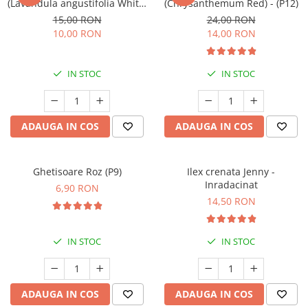
(Lavandula angustifolia White)
(Chrysanthemum Red) - (P12)
- Înrădăcinat
15,00 RON
24,00 RON
10,00 RON
14,00 RON
IN STOC
IN STOC
ADAUGA IN COS
ADAUGA IN COS
Ghetisoare Roz (P9)
Ilex crenata Jenny -
Inradacinat
6,90 RON
14,50 RON
IN STOC
IN STOC
ADAUGA IN COS
ADAUGA IN COS