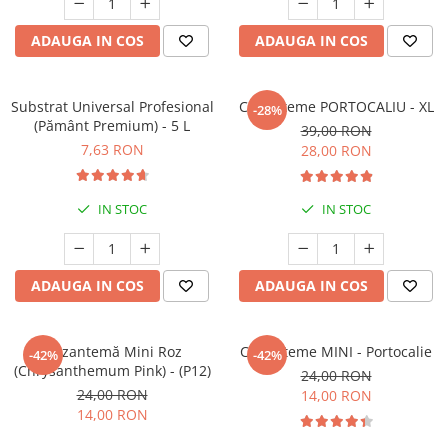
ADAUGA IN COS
ADAUGA IN COS
Substrat Universal Profesional
Crizanteme PORTOCALIU - XL
-28%
(Pământ Premium) - 5 L
39,00 RON
7,63 RON
28,00 RON
IN STOC
IN STOC
ADAUGA IN COS
ADAUGA IN COS
Crizantemă Mini Roz
Crizanteme MINI - Portocalie
-42%
-42%
(Chrysanthemum Pink) - (P12)
24,00 RON
24,00 RON
14,00 RON
14,00 RON