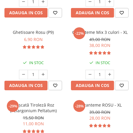
Prun - Prunus
Bulbi de Delphinium
Bulbi de Echinacea
Păr - Pyrus communis
ADAUGA IN COS
ADAUGA IN COS
Bulbi de Frezie
Smochini - Ficus carica
Bulbi de Fritillaria
Viță de Vie - Vitis
Bulbi de Gaillardia (Kokarda)
Ghetisoare Rosu (P9)
Crizanteme Mix 3 culori - XL
-22%
Zmeur - Rubus
Bulbi de Gladiole
6,90 RON
49,00 RON
38,00 RON
Bulbi de Irisi - Stanjenel
Bulbi de Lalele
Bulbi de Leucanthemum
IN STOC
IN STOC
Bulbi de Muscari
Bulbi de Narcise
ADAUGA IN COS
ADAUGA IN COS
Bulbi de Ranunculus
Bulbi de Tigridia
Bulbi de Zambile
Mușcată Tiroleză Roz
Crizanteme ROSU - XL
-29%
-28%
Bulbi de Zantedeschia
(Pelargonium Peltatum)
39,00 RON
Bulbi Sparaxis
15,50 RON
28,00 RON
11,00 RON
Mixuri de Bulbi
Seminte de Flori