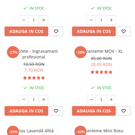
Seminte de Ierburi
IN STOC
IN STOC
Seminte de Legume/Fructe
ADAUGA IN COS
ADAUGA IN COS
5 Tablete - Ingrasamant
Crizanteme MOV - XL
-27%
-28%
profesional
39,00 RON
10,50 RON
28,00 RON
7,70 RON
IN STOC
IN STOC
ADAUGA IN COS
ADAUGA IN COS
Butaș Lavandă Albă
Crizanteme Mini Rosu
-33%
-42%