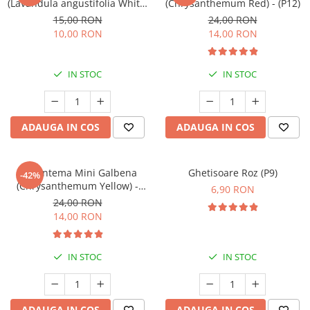
(Lavandula angustifolia White)
(Chrysanthemum Red) - (P12)
- Înrădăcinat
15,00 RON
24,00 RON
10,00 RON
14,00 RON
IN STOC
IN STOC
ADAUGA IN COS
ADAUGA IN COS
Crizantema Mini Galbena
Ghetisoare Roz (P9)
-42%
(Chrysanthemum Yellow) -
6,90 RON
(P12)
24,00 RON
14,00 RON
IN STOC
IN STOC
ADAUGA IN COS
ADAUGA IN COS