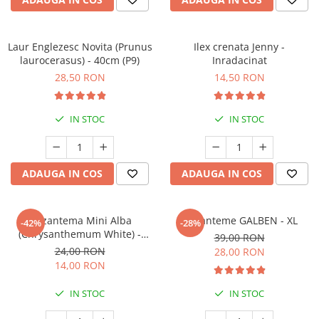
Laur Englezesc Novita (Prunus
Ilex crenata Jenny -
laurocerasus) - 40cm (P9)
Inradacinat
28,50 RON
14,50 RON
IN STOC
IN STOC
ADAUGA IN COS
ADAUGA IN COS
Crizantema Mini Alba
Crizanteme GALBEN - XL
-42%
-28%
(Chrysanthemum White) -
39,00 RON
(P12)
24,00 RON
28,00 RON
14,00 RON
IN STOC
IN STOC