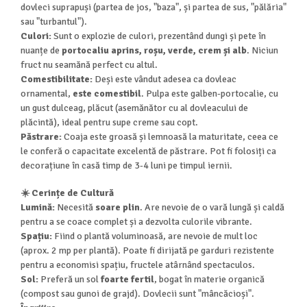
dovleci suprapuși (partea de jos, "baza", și partea de sus, "pălăria"
sau "turbantul").
Culori:
Sunt o explozie de culori, prezentând dungi și pete în
nuanțe de
portocaliu aprins, roșu, verde, crem și alb
. Niciun
fruct nu seamănă perfect cu altul.
Comestibilitate:
Deși este vândut adesea ca dovleac
ornamental,
este comestibil
. Pulpa este galben-portocalie, cu
un gust dulceag, plăcut (asemănător cu al dovleacului de
plăcintă), ideal pentru supe creme sau copt.
Păstrare:
Coaja este groasă și lemnoasă la maturitate, ceea ce
le conferă o capacitate excelentă de păstrare. Pot fi folosiți ca
decorațiune în casă timp de 3-4 luni pe timpul iernii.
☀️ Cerințe de Cultură
Lumină:
Necesită
soare plin
. Are nevoie de o vară lungă și caldă
pentru a se coace complet și a dezvolta culorile vibrante.
Spațiu:
Fiind o plantă voluminoasă, are nevoie de mult loc
(aprox. 2 mp per plantă). Poate fi dirijată pe garduri rezistente
pentru a economisi spațiu, fructele atârnând spectaculos.
Sol:
Preferă un sol
foarte fertil
, bogat în materie organică
(compost sau gunoi de grajd). Dovlecii sunt "mâncăcioși".