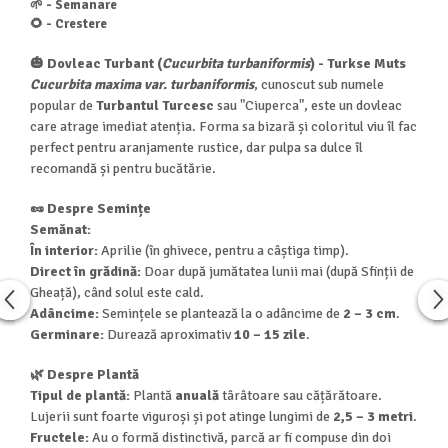
🌱 - Semanare
🌻 - Crestere
🎃 Dovleac Turbant (
Cucurbita turbaniformis
) - Turkse Muts
Cucurbita maxima var. turbaniformis
, cunoscut sub numele
popular de
Turbantul Turcesc
sau "Ciuperca", este un dovleac
care atrage imediat atenția. Forma sa bizară și coloritul viu îl fac
perfect pentru aranjamente rustice, dar pulpa sa dulce îl
recomandă și pentru bucătărie.
🥜 Despre Semințe
Semănat:
În interior:
Aprilie (în ghivece, pentru a câștiga timp).
Direct în grădină:
Doar după jumătatea lunii mai (după Sfinții de
Gheață), când solul este cald.
Adâncime:
Semințele se plantează la o adâncime de
2 – 3 cm
.
Germinare:
Durează aproximativ
10 – 15 zile
.
🌿 Despre Plantă
Tipul de plantă:
Plantă
anuală
târâtoare sau cățărătoare.
Lujerii sunt foarte viguroși și pot atinge lungimi de
2,5 – 3 metri
.
Fructele:
Au o formă distinctivă, parcă ar fi compuse din doi