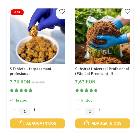
-27%
5 Tablete - Ingrasamant
Substrat Universal Profesional
profesional
(Pământ Premium) - 5 L
7,70 RON
7,63 RON
10,50 RON
In stoc
In stoc
ADAUGA IN COS
ADAUGA IN COS