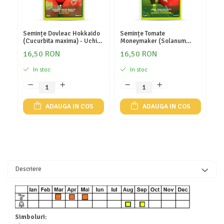
Semințe Dovleac Hokkaido
Semințe Tomate
Se
(Cucurbita maxima) - Uchiki
Moneymaker (Solanum
(C
Kuri - Cod 6926
Lycopersicon) - Cod 7394
Ba
16,50 RON
16,50 RON
1
In stoc
In stoc
ADAUGA IN COS
ADAUGA IN COS
Descriere
Simboluri: