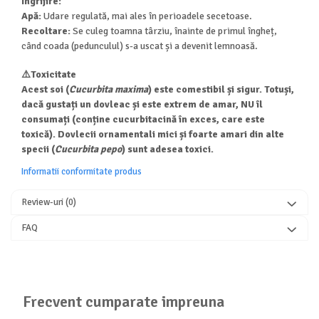
Îngrijire:
Apă:
Udare regulată, mai ales în perioadele secetoase.
Recoltare:
Se culeg toamna târziu, înainte de primul îngheț,
când coada (pedunculul) s-a uscat și a devenit lemnoasă.
⚠️Toxicitate
Acest soi (
Cucurbita maxima
) este comestibil și sigur. Totuși,
dacă gustați un dovleac și este
extrem de amar
, NU îl
consumați (conține cucurbitacină în exces, care este
toxică). Dovlecii ornamentali mici și foarte amari din alte
specii (
Cucurbita pepo
) sunt adesea toxici.
Informatii conformitate produs
Review-uri
(0)
FAQ
Frecvent cumparate impreuna