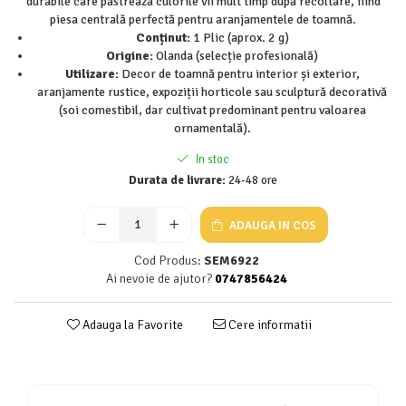
durabile care păstrează culorile vii mult timp după recoltare, fiind
piesa centrală perfectă pentru aranjamentele de toamnă.
Seminte de Ierburi
Conținut:
1 Plic (aprox. 2 g)
Seminte de Legume/Fructe
Origine:
Olanda (selecție profesională)
Utilizare:
Decor de toamnă pentru interior și exterior,
aranjamente rustice, expoziții horticole sau sculptură decorativă
(soi comestibil, dar cultivat predominant pentru valoarea
ornamentală).
In stoc
Durata de livrare:
24-48 ore
ADAUGA IN COS
Cod Produs:
SEM6922
Ai nevoie de ajutor?
0747856424
Adauga la Favorite
Cere informatii