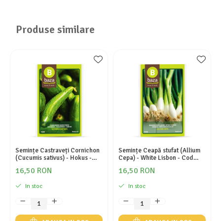
Produse similare
Semințe Castraveți Cornichon
Semințe Ceapă stufat (Allium
(Cucumis sativus) - Hokus -
Cepa) - White Lisbon - Cod
Cod 7080
7050
16,50 RON
16,50 RON
In stoc
In stoc