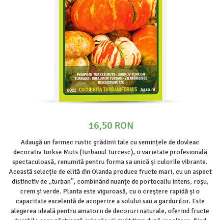
Prun - Prunus
Bulbi de Delphinium
Bulbi de Echinacea
Păr - Pyrus communis
Bulbi de Frezie
Smochini - Ficus carica
Bulbi de Fritillaria
Viță de Vie - Vitis
Bulbi de Gaillardia (Kokarda)
Zmeur - Rubus
Bulbi de Gladiole
Bulbi de Irisi - Stanjenel
Bulbi de Lalele
Bulbi de Leucanthemum
Bulbi de Muscari
16,50 RON
Bulbi de Narcise
Bulbi de Ranunculus
Adaugă un farmec rustic grădinii tale cu semințele de dovleac
decorativ Turkse Muts (Turbanul Turcesc), o varietate profesională
Bulbi de Tigridia
spectaculoasă, renumită pentru forma sa unică și culorile vibrante.
Bulbi de Zambile
Această selecție de elită din Olanda produce fructe mari, cu un aspect
Bulbi de Zantedeschia
distinctiv de „turban”, combinând nuanțe de portocaliu intens, roșu,
crem și verde. Planta este viguroasă, cu o creștere rapidă și o
Bulbi Sparaxis
capacitate excelentă de acoperire a solului sau a gardurilor. Este
Mixuri de Bulbi
alegerea ideală pentru amatorii de decoruri naturale, oferind fructe
Seminte de Flori