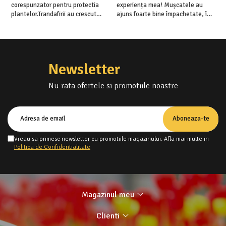
corespunzator pentru protectia
experiența mea! Mușcatele au
f
plantelor.Trandafirii au crescut
ajuns foarte bine împachetate, în
r
deja.Multumesc.
stare impecabilă, fără să fie
a
afectate pe timpul transportului.
p
Se vede că au fost ambalate cu
r
multă grijă. Acum sunt frumos
C
înflorite și...
f
Newsletter
Nu rata ofertele si promotiile noastre
Vreau sa primesc newsletter cu promotiile magazinului. Afla mai multe in
Politica de Confidentialitate
Magazinul meu
Clienti