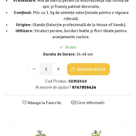
Prezentare:
Mix de hibrizi pereni cu inflorescențe sub formă de
spic și frunziș palmat decorativ.
Seminte de Ierburi
Conținut:
Plic cu 1.5g de semințe selecționate pentru o vigoare
Seminte de Legume/Fructe
ridicată.
Origine:
Olanda (Selecție profesională de la House of Seeds).
Utilizare:
Straturi perene, borduri înalte și flori tăiate pentru
aranjamente rustice.
In stoc
Durata de livrare:
24-48 ore
ADAUGA IN COS
Cod Produs:
SEM6540
Ai nevoie de ajutor?
0747856424
Adauga la Favorite
Cere informatii