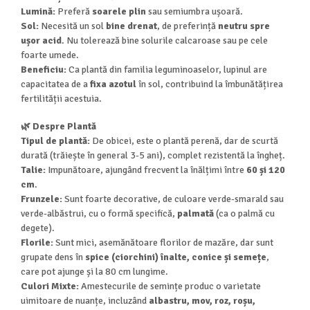
Lumină:
Preferă
soarele plin
sau semiumbra ușoară.
Sol:
Necesită un sol
bine drenat
, de preferință
neutru spre
ușor acid
. Nu tolerează bine solurile calcaroase sau pe cele
foarte umede.
Beneficiu:
Ca plantă din familia leguminoaselor, lupinul are
capacitatea de a
fixa azotul
în sol, contribuind la îmbunătățirea
fertilității acestuia.
🌿 Despre Plantă
Tipul de plantă:
De obicei, este o plantă perenă, dar de scurtă
durată (trăiește în general 3-5 ani), complet rezistentă la îngheț.
Talie:
Impunătoare, ajungând frecvent la înălțimi între
60 și 120
cm
.
Frunzele:
Sunt foarte decorative, de culoare verde-smarald sau
verde-albăstrui, cu o formă specifică,
palmată
(ca o palmă cu
degete).
Florile:
Sunt mici, asemănătoare florilor de mazăre, dar sunt
grupate dens în
spice (ciorchini) înalte, conice și semețe
,
care pot ajunge și la 80 cm lungime.
Culori Mixte:
Amestecurile de semințe produc o varietate
uimitoare de nuanțe, incluzând
albastru, mov, roz, roșu,