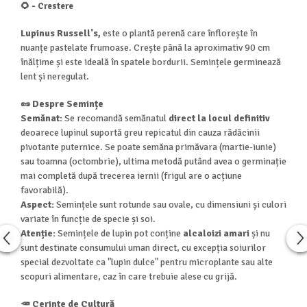
🌻 - Crestere
Lupinus Russell's,
este o plantă perenă care înflorește în
nuanțe pastelate frumoase. Crește până la aproximativ 90 cm
înălțime și este ideală în spatele bordurii. Semințele germinează
lent și neregulat.
🥜 Despre Semințe
Semănat:
Se recomandă semănatul
direct la locul definitiv
deoarece lupinul suportă greu repicatul din cauza rădăcinii
pivotante puternice. Se poate semăna primăvara (martie-iunie)
sau toamna (octombrie), ultima metodă putând avea o germinație
mai completă după trecerea iernii (frigul are o acțiune
favorabilă).
Aspect:
Semințele sunt rotunde sau ovale, cu dimensiuni și culori
variate în funcție de specie și soi.
Atenție:
Semințele de lupin pot conține
alcaloizi amari
și nu
sunt destinate consumului uman direct, cu excepția soiurilor
special dezvoltate ca "lupin dulce" pentru microplante sau alte
scopuri alimentare, caz în care trebuie alese cu grijă.
🥕 Cerințe de Cultură