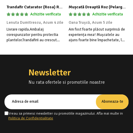
Trandafir Catarator (Rosa) Red Climber - 75cm
Mușcată Dreaptă Roz (Pelargonium Zonale)
I
Achizitie verificata
Achizitie verificata
Lenuta Dumitrescu,
Acum 4 zile
Oana Trușcă,
Acum 5 zile
E
Livrare rapida.Ambalaj
Am fost foarte plăcut surprinsă de
I
corespunzator pentru protectia
experiența mea! Mușcatele au
f
plantelor.Trandafirii au crescut
ajuns foarte bine împachetate, în
r
deja.Multumesc.
stare impecabilă, fără să fie
a
afectate pe timpul transportului.
p
Se vede că au fost ambalate cu
r
multă grijă. Acum sunt frumos
C
înflorite și...
f
Newsletter
Nu rata ofertele si promotiile noastre
Vreau sa primesc newsletter cu promotiile magazinului. Afla mai multe in
Politica de Confidentialitate