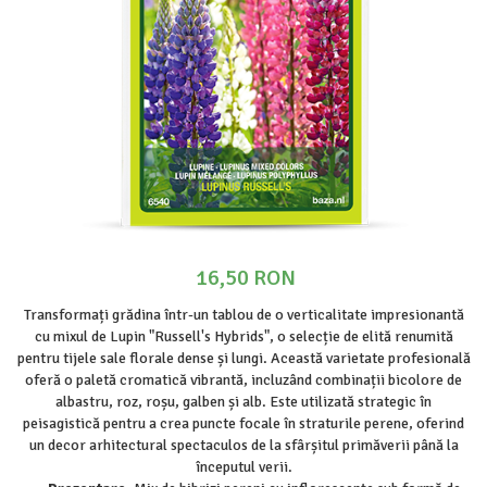
Prun - Prunus
Bulbi de Delphinium
Bulbi de Echinacea
Păr - Pyrus communis
Bulbi de Frezie
Smochini - Ficus carica
Bulbi de Fritillaria
Viță de Vie - Vitis
Bulbi de Gaillardia (Kokarda)
Zmeur - Rubus
Bulbi de Gladiole
Bulbi de Irisi - Stanjenel
Bulbi de Lalele
Bulbi de Leucanthemum
Bulbi de Muscari
16,50 RON
Bulbi de Narcise
Bulbi de Ranunculus
Transformați grădina într-un tablou de o verticalitate impresionantă
cu mixul de Lupin "Russell's Hybrids", o selecție de elită renumită
Bulbi de Tigridia
pentru tijele sale florale dense și lungi. Această varietate profesională
Bulbi de Zambile
oferă o paletă cromatică vibrantă, incluzând combinații bicolore de
Bulbi de Zantedeschia
albastru, roz, roșu, galben și alb. Este utilizată strategic în
peisagistică pentru a crea puncte focale în straturile perene, oferind
Bulbi Sparaxis
un decor arhitectural spectaculos de la sfârșitul primăverii până la
Mixuri de Bulbi
începutul verii.
Seminte de Flori