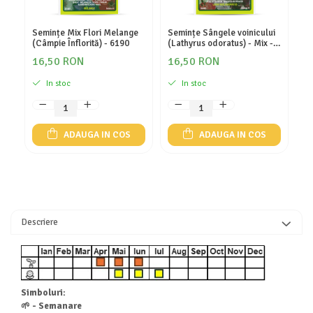
Semințe Mix Flori Melange
Semințe Sângele voinicului
Se
(Câmpie Înflorită) - 6190
(Lathyrus odoratus) - Mix -
(M
Cod 6440
16,50 RON
16,50 RON
1
In stoc
In stoc
ADAUGA IN COS
ADAUGA IN COS
Descriere
Simboluri:
🌱 - Semanare