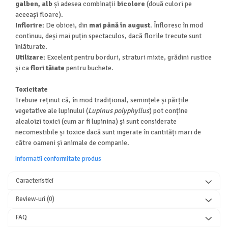
galben, alb
și adesea combinații
bicolore
(două culori pe
aceeași floare).
Inflorire:
De obicei, din
mai până în august
. Înfloresc în mod
continuu, deși mai puțin spectaculos, dacă florile trecute sunt
înlăturate.
Utilizare:
Excelent pentru borduri, straturi mixte, grădini rustice
și ca
flori tăiate
pentru buchete.
Toxicitate
Trebuie reținut că, în mod tradițional, semințele și părțile
vegetative ale lupinului (
Lupinus polyphyllus
) pot conține
alcaloizi toxici (cum ar fi lupinina) și sunt considerate
necomestibile și toxice dacă sunt ingerate în cantități mari de
către oameni și animale de companie.
Informatii conformitate produs
Caracteristici
Review-uri
(0)
FAQ