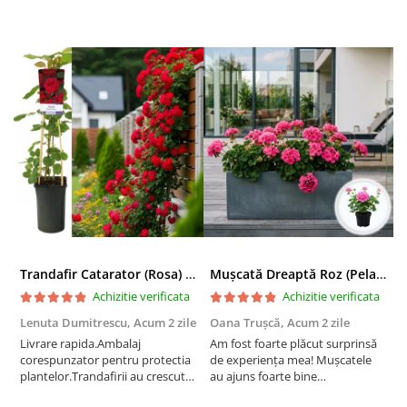
Trandafir Catarator (Rosa) Red Climber - 75cm
Mușcată Dreaptă Roz (Pelargonium Zonale)
Achizitie verificata
Achizitie verificata
Lenuta Dumitrescu,
Acum 2 zile
Oana Trușcă,
Acum 2 zile
E
Livrare rapida.Ambalaj
Am fost foarte plăcut surprinsă
I
corespunzator pentru protectia
de experiența mea! Mușcatele
f
plantelor.Trandafirii au crescut
au ajuns foarte bine
r
deja.Multumesc.
împachetate, în stare impecabilă,
c