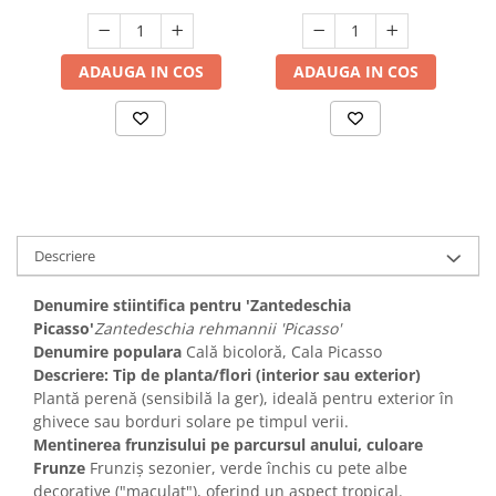
ADAUGA IN COS
ADAUGA IN COS
Descriere
Denumire stiintifica pentru 'Zantedeschia
Picasso'
Zantedeschia rehmannii 'Picasso'
Denumire populara
Cală bicoloră, Cala Picasso
Descriere: Tip de planta/flori (interior sau exterior)
Plantă perenă (sensibilă la ger), ideală pentru exterior în
ghivece sau borduri solare pe timpul verii.
Mentinerea frunzisului pe parcursul anului, culoare
Frunze
Frunziș sezonier, verde închis cu pete albe
decorative ("maculat"), oferind un aspect tropical.