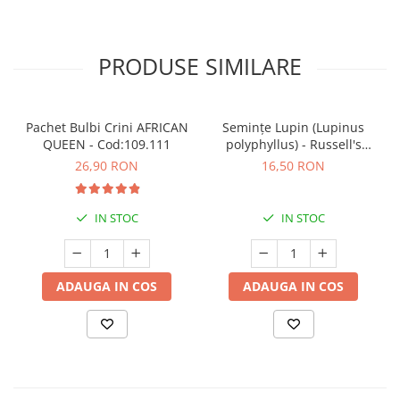
PRODUSE SIMILARE
Pachet Bulbi Crini AFRICAN
Semințe Lupin (Lupinus
QUEEN - Cod:109.111
polyphyllus) - Russell's
Hybrids (Mix) - Cod 6540
26,90 RON
16,50 RON
IN STOC
IN STOC
ADAUGA IN COS
ADAUGA IN COS