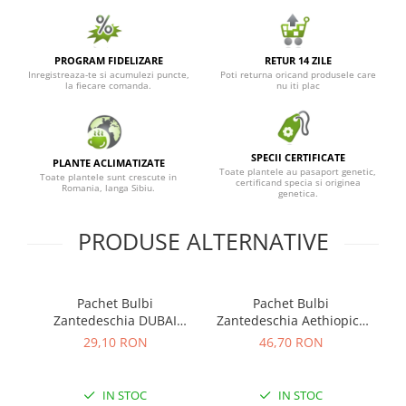
PROGRAM FIDELIZARE
RETUR 14 ZILE
Inregistreaza-te si acumulezi puncte,
Poti returna oricand produsele care
la fiecare comanda.
nu iti plac
SPECII CERTIFICATE
PLANTE ACLIMATIZATE
Toate plantele au pasaport genetic,
Toate plantele sunt crescute in
certificand specia si originea
Romania, langa Sibiu.
genetica.
PRODUSE ALTERNATIVE
Pachet Bulbi
Pachet Bulbi
Zantedeschia DUBAI
Zantedeschia Aethiopica
NIGHTS - COD: 115.560
(Cala Albă) - COD: 115.450
MC
29,10 RON
46,70 RON
IN STOC
IN STOC