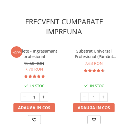
FRECVENT CUMPARATE
IMPREUNA
5 Tablete - Ingrasamant
Substrat Universal
-27%
profesional
Profesional (Pământ
Premium) - 5 L
10,50 RON
7,63 RON
7,70 RON
IN STOC
IN STOC
ADAUGA IN COS
ADAUGA IN COS