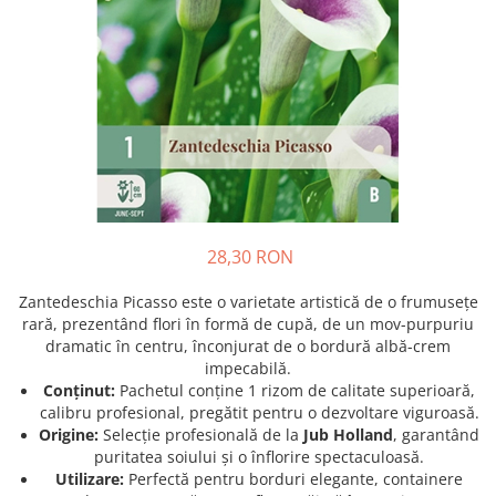
Prun - Prunus
Bulbi de Delphinium
Bulbi de Echinacea
Păr - Pyrus communis
Bulbi de Frezie
Smochini - Ficus carica
Bulbi de Fritillaria
Viță de Vie - Vitis
Bulbi de Gaillardia (Kokarda)
Zmeur - Rubus
Bulbi de Gladiole
Bulbi de Irisi - Stanjenel
Bulbi de Lalele
Bulbi de Leucanthemum
28,30 RON
Bulbi de Muscari
Bulbi de Narcise
Zantedeschia Picasso este o varietate artistică de o frumusețe
Bulbi de Ranunculus
rară, prezentând flori în formă de cupă, de un mov-purpuriu
dramatic în centru, înconjurat de o bordură albă-crem
Bulbi de Tigridia
impecabilă.
Bulbi de Zambile
Conținut:
Pachetul conține 1 rizom de calitate superioară,
Bulbi de Zantedeschia
calibru profesional, pregătit pentru o dezvoltare viguroasă.
Origine:
Selecție profesională de la
Jub Holland
, garantând
Bulbi Sparaxis
puritatea soiului și o înflorire spectaculoasă.
Mixuri de Bulbi
Utilizare:
Perfectă pentru borduri elegante, containere
Seminte de Flori