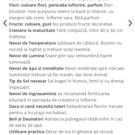
Flori: culoare flori, perioada inflorire, parfum
Flori
bicolore: mov-purpuriu intens la bază și interior, cu
margini alb-crem. Înflorire vara, fără parfum.
Fructe: culoare, gust
Nu produce fructe decorative.
Crestere la maturitate
Talie compactă, între 40 și 60 cm
înălțime.
Nevoi de Temperatura
Iubitoare de căldură. Rizomii nu
rezistă la îngheț și trebuie scoși toamna.
Nevoi de Lumina
Soare plin sau semiumbră foarte
luminoasă.
Nevoi de Apa si Umiditate
Nevoi moderate spre ridicate.
Substratul trebuie să fie reavăn, dar bine drenat.
Tip de Sol necesar
Sol bogat în humus, fertil și cu drenaj
impecabil.
Nevoi de Ingrasaminte
Se recomandă fertilizarea
bilunară în perioada de creștere și înflorire.
Daca si cand necesita taieri
Îndepărtarea florilor trecute
pentru a încuraja noi boboci.
Boli și Daunatori
Atenție la putregaiul rădăcinilor în caz
de exces de apă.
Utilizare practica
Decor de lux în ghivece pe terasă,