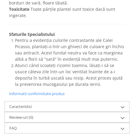
borduri de vară, floare tăiată.
Toxicitate
Toate părțile plantei sunt toxice dacă sunt
ingerate.
Sfaturile Specialistului
Pentru a evidenția culorile contrastante ale Calei
Picasso, plantați-o într-un ghiveci de culoare gri închis
sau antracit. Acest fundal neutru va face ca marginea
albă a florii să "sară" în evidență mult mai puternic.
Atunci când scoateți rizomii toamna, lăsați-i să se
usuce câteva zile într-un loc ventilat înainte de a-i
depozita în turbă uscată sau nisip. Acest proces ajută
la prevenirea mucegaiului pe durata iernii.
Informatii conformitate produs
Caracteristici
Review-uri
(0)
FAQ