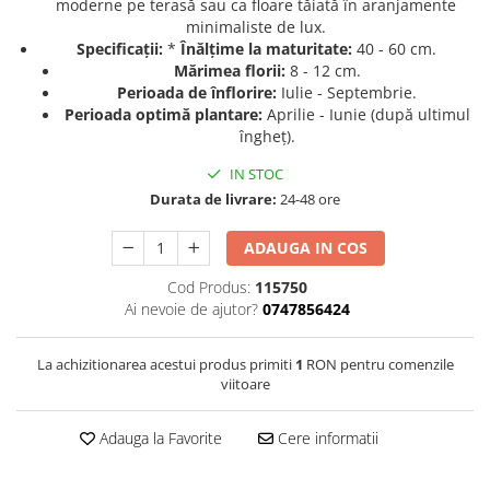
moderne pe terasă sau ca floare tăiată în aranjamente
minimaliste de lux.
Seminte de Ierburi
Specificații:
*
Înălțime la maturitate:
40 - 60 cm.
Seminte de Legume/Fructe
Mărimea florii:
8 - 12 cm.
Perioada de înflorire:
Iulie - Septembrie.
Perioada optimă plantare:
Aprilie - Iunie (după ultimul
îngheț).
IN STOC
Durata de livrare:
24-48 ore
ADAUGA IN COS
Cod Produs:
115750
Ai nevoie de ajutor?
0747856424
La achizitionarea acestui produs primiti
1
RON pentru comenzile
viitoare
Adauga la Favorite
Cere informatii