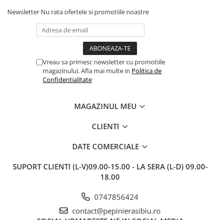
fără să fie afectate pe timpul
c
transportului. Se vede că au fost
c
Newsletter
Nu rata ofertele si promotiile noastre
ambalate cu multă grijă. Acum
v
sunt frumos înflorite și...
e
Vreau sa primesc newsletter cu promotiile
magazinului. Afla mai multe in
Politica de
Confidentialitate
MAGAZINUL MEU
CLIENTI
DATE COMERCIALE
SUPORT CLIENTI
(L-V)09.00-15.00 - LA SERA (L-D) 09.00-
18.00
0747856424
contact@pepinierasibiu.ro