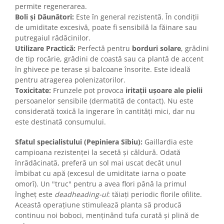
permite regenerarea.
Boli și Dăunători:
Este în general rezistentă. În condiții
de umiditate excesivă, poate fi sensibilă la făinare sau
putregaiul rădăcinilor.
Utilizare Practică:
Perfectă pentru
borduri solare
, grădini
de tip rocărie, grădini de coastă sau ca plantă de accent
în ghivece pe terase și balcoane însorite. Este ideală
pentru atragerea polenizatorilor.
Toxicitate:
Frunzele pot provoca
iritații ușoare ale pielii
persoanelor sensibile (dermatită de contact). Nu este
considerată toxică la ingerare în cantități mici, dar nu
este destinată consumului.
Sfatul specialistului (Pepiniera Sibiu):
Gaillardia este
campioana rezistenței la secetă și căldură. Odată
înrădăcinată, preferă un sol mai uscat decât unul
îmbibat cu apă (excesul de umiditate iarna o poate
omorî). Un "truc" pentru a avea flori până la primul
îngheț este
deadheading-ul
: tăiați periodic florile ofilite.
Această operațiune stimulează planta să producă
continuu noi boboci, menținând tufa curată și plină de