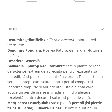
Descriere
Denumire Științifică:
Gaillardia aristata
'Spintop Red
Starburst'
Denumire Populară:
Floarea Pătură, Gaillardia, Fluturele
de Foc.
Descriere Generală
Gaillardia 'Spintop Red Starburst'
este o plantă perenă
de
exterior
, extrem de apreciată pentru rezistența sa
incredibilă și pentru aspectul său vibrant. Face parte din
seria 'Spintop', cunoscută pentru portul compact și
înflorirea timpurie și abundentă. Este o plantă care
aduce un aer de prerie în grădină, fiind o alegere
excelentă pentru decoruri solare și pline de viață.
Menținerea Frunzișului:
Este o plantă
perenă (își pierde
frunzișul iarna)
.
Culoare Frunze:
Frunzele sunt de un