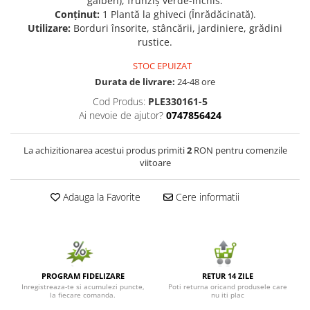
galben), frunziș verde-închis.
Conținut:
1 Plantă la ghiveci (Înrădăcinată).
Seminte de Ierburi
Utilizare:
Borduri însorite, stâncării, jardiniere, grădini
Seminte de Legume/Fructe
rustice.
STOC EPUIZAT
Durata de livrare:
24-48 ore
Cod Produs:
PLE330161-5
Ai nevoie de ajutor?
0747856424
La achizitionarea acestui produs primiti
2
RON pentru comenzile
viitoare
Adauga la Favorite
Cere informatii
PROGRAM FIDELIZARE
RETUR 14 ZILE
Inregistreaza-te si acumulezi puncte,
Poti returna oricand produsele care
la fiecare comanda.
nu iti plac