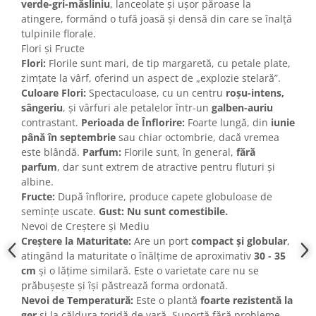
verde-gri-măsliniu
, lanceolate și ușor păroase la
atingere, formând o tufă joasă și densă din care se înalță
tulpinile florale.
Flori și Fructe
Flori:
Florile sunt mari, de tip margaretă, cu petale plate,
zimțate la vârf, oferind un aspect de „explozie stelară”.
Culoare Flori:
Spectaculoase, cu un centru
roșu-intens,
sângeriu
, și vârfuri ale petalelor într-un
galben-auriu
contrastant.
Perioada de Înflorire:
Foarte lungă, din
iunie
până în septembrie
sau chiar octombrie, dacă vremea
este blândă.
Parfum:
Florile sunt, în general,
fără
parfum
, dar sunt extrem de atractive pentru fluturi și
albine.
Fructe:
După înflorire, produce capete globuloase de
semințe uscate.
Gust:
Nu sunt comestibile.
Nevoi de Creștere și Mediu
Creștere la Maturitate:
Are un port
compact și globular
,
atingând la maturitate o înălțime de aproximativ
30 - 35
cm
și o lățime similară. Este o varietate care nu se
prăbușește și își păstrează forma ordonată.
Nevoi de Temperatură:
Este o plantă
foarte rezistentă la
ger
și la căldura toridă de vară. Suportă fără probleme