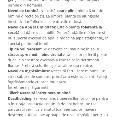
iernile din România.
Nevoi de Lumină:
Necesită
soare plin
(minim 6 ore de
lumină directă pe zi). La umbră, planta se alungește
inestetic, iar înflorirea este drastic redusă.
Nevoi de Apă și Umiditate:
Este o plantă
tolerantă la
secetă
odată ce s-a stabilit. Preferă udările moderate și
nu suportă excesul de apă la rădăcină (apa stagnantă), în
special pe timpul iernii.
Tip de Sol Necesar:
Se dezvoltă cel mai bine în soluri
sărace spre medii, bine drenate
. Un sol prea fertil poate
duce la o creștere excesivă a frunzelor în detrimentul
florilor. Preferă solurile ușor alcaline sau neutre.
Nevoi de Îngrășăminte:
Necesită fertilizare minimă. Un
strat subțire de compost primăvara este suficient. Evitați
îngrășămintele cu prea mult azot.
Întreținere și Siguranță
Tăieri:
Necesită întreținere minimă
.
Deadheading:
Se recomandă tăierea florilor ofilite pentru
a încuraja producția continuă de noi boboci pe tot
parcursul verii. La sfârșitul toamnei sau primăvara
devreme, tufa se taie aproape de nivelul solului pentru a