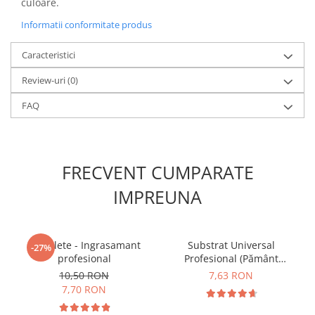
culoare.
Informatii conformitate produs
Caracteristici
Review-uri
(0)
FAQ
FRECVENT CUMPARATE
IMPREUNA
5 Tablete - Ingrasamant
Substrat Universal
-27%
profesional
Profesional (Pământ
Premium) - 5 L
10,50 RON
7,63 RON
7,70 RON