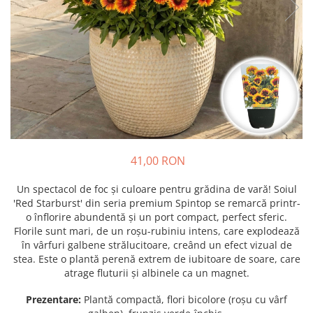
Prun - Prunus
Bulbi de Delphinium
Bulbi de Echinacea
Păr - Pyrus communis
Bulbi de Frezie
Smochini - Ficus carica
Bulbi de Fritillaria
Viță de Vie - Vitis
Bulbi de Gaillardia (Kokarda)
Zmeur - Rubus
Bulbi de Gladiole
Bulbi de Irisi - Stanjenel
Bulbi de Lalele
Bulbi de Leucanthemum
41,00 RON
Bulbi de Muscari
Bulbi de Narcise
Un spectacol de foc și culoare pentru grădina de vară! Soiul
Bulbi de Ranunculus
'Red Starburst' din seria premium Spintop se remarcă printr-
o înflorire abundentă și un port compact, perfect sferic.
Bulbi de Tigridia
Florile sunt mari, de un roșu-rubiniu intens, care explodează
Bulbi de Zambile
în vârfuri galbene strălucitoare, creând un efect vizual de
Bulbi de Zantedeschia
stea. Este o plantă perenă extrem de iubitoare de soare, care
atrage fluturii și albinele ca un magnet.
Bulbi Sparaxis
Mixuri de Bulbi
Prezentare:
Plantă compactă, flori bicolore (roșu cu vârf
Seminte de Flori