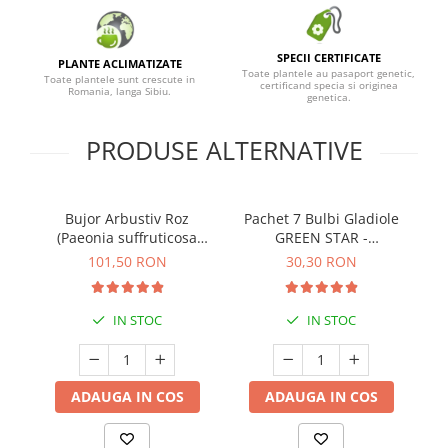
SPECII CERTIFICATE
PLANTE ACLIMATIZATE
Toate plantele au pasaport genetic,
Toate plantele sunt crescute in
certificand specia si originea
Romania, langa Sibiu.
genetica.
PRODUSE ALTERNATIVE
Bujor Arbustiv Roz
Pachet 7 Bulbi Gladiole
(Paeonia suffruticosa
GREEN STAR -
Beautiful Pink) - Plantă
Cod:105.280
101,50 RON
30,30 RON
înrădăcinată
IN STOC
IN STOC
ADAUGA IN COS
ADAUGA IN COS