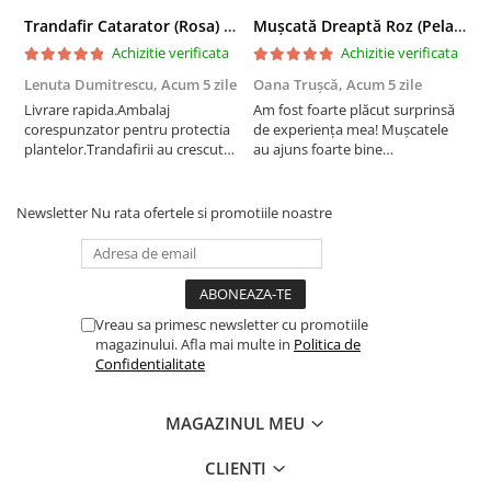
Trandafir Catarator (Rosa) Red Climber - 75cm
Mușcată Dreaptă Roz (Pelargonium Zonale)
Achizitie verificata
Achizitie verificata
Lenuta Dumitrescu,
Acum 5 zile
Oana Trușcă,
Acum 5 zile
E
Livrare rapida.Ambalaj
Am fost foarte plăcut surprinsă
I
corespunzator pentru protectia
de experiența mea! Mușcatele
f
plantelor.Trandafirii au crescut
au ajuns foarte bine
r
deja.Multumesc.
împachetate, în stare impecabilă,
c
fără să fie afectate pe timpul
c
transportului. Se vede că au fost
c
Newsletter
Nu rata ofertele si promotiile noastre
ambalate cu multă grijă. Acum
v
sunt frumos înflorite și...
e
Vreau sa primesc newsletter cu promotiile
magazinului. Afla mai multe in
Politica de
Confidentialitate
MAGAZINUL MEU
CLIENTI