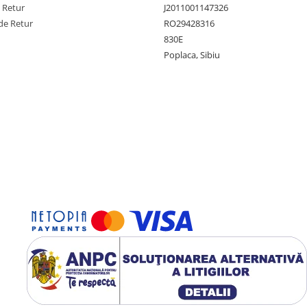
e Retur
J2011001147326
de Retur
RO29428316
830E
Poplaca, Sibiu