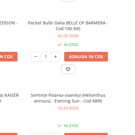
 EDISON -
Pachet Bulbi Dalia BELLE OF BARMERA -
Cod:100.945
35,00 RON
IN STOC
N COS
ADAUGA IN COS
ia) KAISER
Semințe Floarea-soarelui (Helianthus
0
annuus) - Evening Sun - Cod 6890
16,50 RON
IN STOC