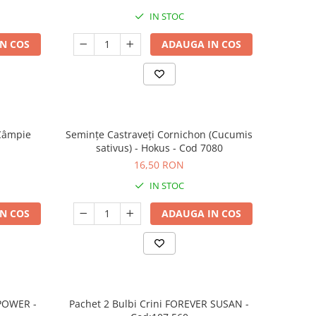
IN STOC
N COS
ADAUGA IN COS
(Câmpie
Semințe Castraveți Cornichon (Cucumis
sativus) - Hokus - Cod 7080
16,50 RON
IN STOC
N COS
ADAUGA IN COS
 POWER -
Pachet 2 Bulbi Crini FOREVER SUSAN -