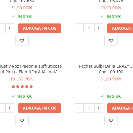
Cod:107.650
Cod:108.475
31,90 RON
26,90 RON
IN STOC
IN STOC
ADAUGA IN COS
ADAUGA I
bustiv Roz (Paeonia suffruticosa
Pachet Bulbi Dalia CRAZY L
ul Pink) - Plantă înrădăcinată
Cod:100.190
101,50 RON
31,00 RON
IN STOC
IN STOC
ADAUGA IN COS
ADAUGA I