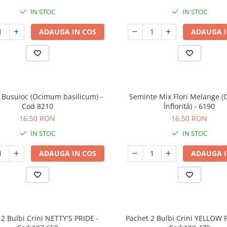
IN STOC
IN STOC
ADAUGA IN COS
ADAUGA I
 Busuioc (Ocimum basilicum) -
Semințe Mix Flori Melange 
Cod 8210
Înflorită) - 6190
16,50 RON
16,50 RON
IN STOC
IN STOC
ADAUGA IN COS
ADAUGA I
 2 Bulbi Crini NETTY'S PRIDE -
Pachet 2 Bulbi Crini YELLOW