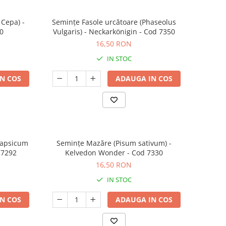
 Cepa) -
Semințe Fasole urcătoare (Phaseolus
0
Vulgaris) - Neckarkönigin - Cod 7350
16,50 RON
IN STOC
N COS
ADAUGA IN COS
Capsicum
Semințe Mazăre (Pisum sativum) -
 7292
Kelvedon Wonder - Cod 7330
16,50 RON
IN STOC
N COS
ADAUGA IN COS