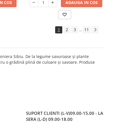
N COS
ADAUGA IN COS
1
2
3
11
...
piniera Sibiu. De la legume savuroase și plante
ntru o grădină plină de culoare și savoare. Produse
SUPORT CLIENTI
(L-V)09.00-15.00 - LA
SERA (L-D) 09.00-18.00