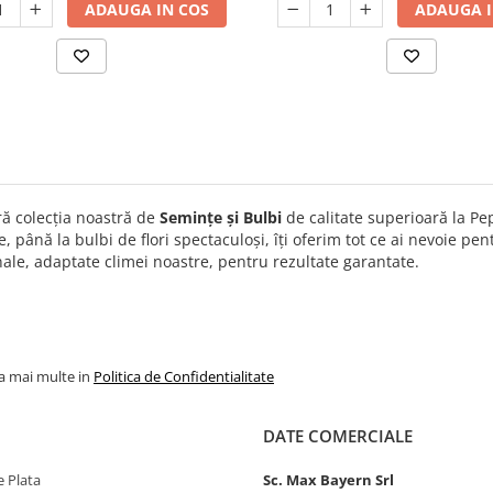
ADAUGA IN COS
ADAUGA I
ă colecția noastră de
Semințe și Bulbi
de calitate superioară la Pe
, până la bulbi de flori spectaculoși, îți oferim tot ce ai nevoie pe
ale, adaptate climei noastre, pentru rezultate garantate.
la mai multe in
Politica de Confidentialitate
DATE COMERCIALE
 Plata
Sc. Max Bayern Srl