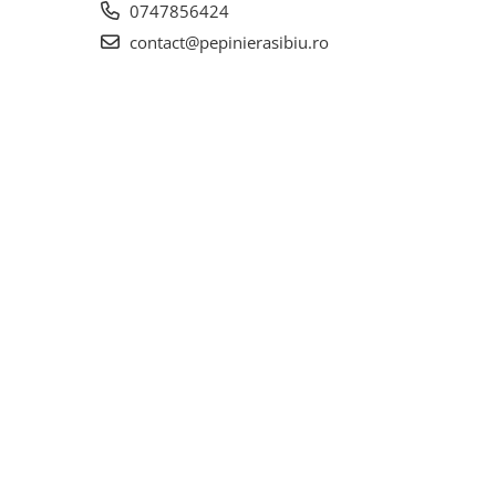
0747856424
contact@pepinierasibiu.ro