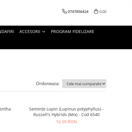
0747856424
0,00
DAFIRI
ACCESORII
PROGRAM FIDELIZARE
Ordoneaza:
entha
Semințe Lupin (Lupinus polyphyllus) -
Russell's Hybrids (Mix) - Cod 6540
16,50 RON