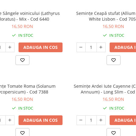
 Sângele voinicului (Lathyrus
Semințe Ceapă stufat (Allium
oratus) - Mix - Cod 6440
White Lisbon - Cod 705
16,50 RON
16,50 RON
IN STOC
IN STOC
ADAUGA IN COS
ADAUGA I
nțe Tomate Roma (Solanum
Semințe Ardei Iute Cayenne (
ycopersicum) - Cod 7388
Annuum) - Long Slim - Cod
16,50 RON
16,50 RON
IN STOC
IN STOC
ADAUGA IN COS
ADAUGA I