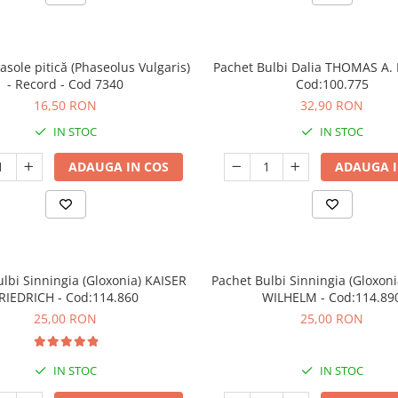
asole pitică (Phaseolus Vulgaris)
Pachet Bulbi Dalia THOMAS A.
- Record - Cod 7340
Cod:100.775
16,50 RON
32,90 RON
IN STOC
IN STOC
ADAUGA IN COS
ADAUGA I
lbi Sinningia (Gloxonia) KAISER
Pachet Bulbi Sinningia (Gloxon
RIEDRICH - Cod:114.860
WILHELM - Cod:114.89
25,00 RON
25,00 RON
IN STOC
IN STOC