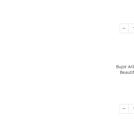
Leucanthemum
(5)
Seminte de Ierburi
Lupinus
(1)
Muscari
(2)
Seminte de Legume/Fructe
Narcise
(3)
Paeonia
(28)
Ranunculus
(3)
Sparaxis
(1)
Tigridia Pavonia
(2)
Zambile
(6)
Zantedeschia
(3)
Bujor Ar
Beautif