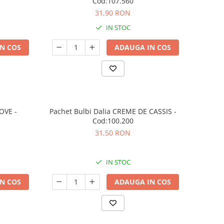
Cod:107.560
31,90 RON
IN STOC
N COS
ADAUGA IN COS
OVE -
Pachet Bulbi Dalia CREME DE CASSIS -
Cod:100.200
31,50 RON
IN STOC
N COS
ADAUGA IN COS