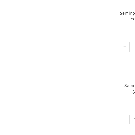
Semințe
od
Semi
L