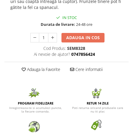
uri sau coaptă întreagă la cuptor). Frunzele tinere pot fi
gătite la fel ca spanacul.
Seminte de Ierburi
Seminte de Legume/Fructe
IN STOC
Durata de livrare:
24-48 ore
ADAUGA IN COS
Cod Produs:
SEM8328
Ai nevoie de ajutor?
0747856424
Adauga la Favorite
Cere informatii
PROGRAM FIDELIZARE
RETUR 14 ZILE
Inregistreaza-te si acumulezi puncte,
Poti returna oricand produsele care
la fiecare comanda.
nu iti plac