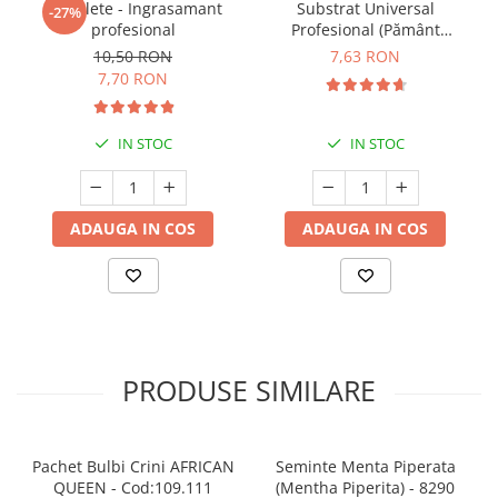
5 Tablete - Ingrasamant
Substrat Universal
-27%
profesional
Profesional (Pământ
Premium) - 5 L
10,50 RON
7,63 RON
7,70 RON
IN STOC
IN STOC
ADAUGA IN COS
ADAUGA IN COS
PRODUSE SIMILARE
Pachet Bulbi Crini AFRICAN
Seminte Menta Piperata
QUEEN - Cod:109.111
(Mentha Piperita) - 8290