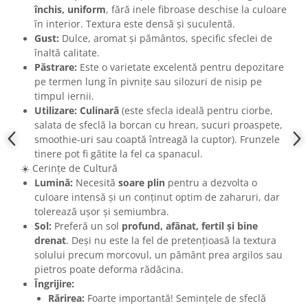
închis, uniform
, fără inele fibroase deschise la culoare
în interior. Textura este densă și suculentă.
Gust:
Dulce, aromat și pământos, specific sfeclei de
înaltă calitate.
Păstrare:
Este o varietate excelentă pentru depozitare
pe termen lung în pivnițe sau silozuri de nisip pe
timpul iernii.
Utilizare:
Culinară
(este sfecla ideală pentru ciorbe,
salata de sfeclă la borcan cu hrean, sucuri proaspete,
smoothie-uri sau coaptă întreagă la cuptor). Frunzele
tinere pot fi gătite la fel ca spanacul.
☀️ Cerințe de Cultură
Lumină:
Necesită
soare plin
pentru a dezvolta o
culoare intensă și un conținut optim de zaharuri, dar
tolerează ușor și semiumbra.
Sol:
Preferă un sol
profund, afânat, fertil și bine
drenat
. Deși nu este la fel de pretențioasă la textura
solului precum morcovul, un pământ prea argilos sau
pietros poate deforma rădăcina.
Îngrijire:
Rărirea:
Foarte importantă! Semințele de sfeclă