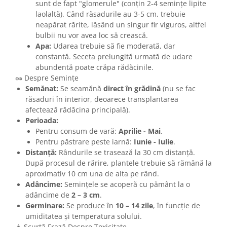
sunt de fapt "glomerule" (conțin 2-4 semințe lipite
laolaltă). Când răsadurile au 3-5 cm, trebuie
neapărat rărite, lăsând un singur fir viguros, altfel
bulbii nu vor avea loc să crească.
Apa:
Udarea trebuie să fie moderată, dar
constantă. Seceta prelungită urmată de udare
abundentă poate crăpa rădăcinile.
🥜 Despre Semințe
Semănat:
Se seamănă
direct în grădină
(nu se fac
răsaduri în interior, deoarece transplantarea
afectează rădăcina principală).
Perioada:
Pentru consum de vară:
Aprilie - Mai
.
Pentru păstrare peste iarnă:
Iunie - Iulie
.
Distanță:
Rândurile se trasează la 30 cm distanță.
După procesul de rărire, plantele trebuie să rămână la
aproximativ 10 cm una de alta pe rând.
Adâncime:
Semințele se acoperă cu pământ la o
adâncime de
2 – 3 cm
.
Germinare:
Se produce în
10 – 14 zile
, în funcție de
umiditatea și temperatura solului.
⚠️ Scurtă Frază Despre Toxicitate