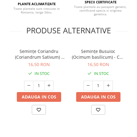
SPECII CERTIFICATE
PLANTE ACLIMATIZATE
Toate plantele au pasaport genetic,
Toate plantele sunt crescute in
certificand specia si originea
Romania, langa Sibiu.
genetica.
PRODUSE ALTERNATIVE
Semințe Coriandru
Semințe Busuioc
S
(Coriandrum Sativum) -
(Ocimum basilicum) - Cod
(M
8250
8210
16,50 RON
16,50 RON
IN STOC
IN STOC
ADAUGA IN COS
ADAUGA IN COS