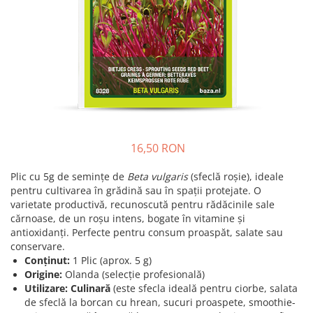
Prun - Prunus
Bulbi de Delphinium
Bulbi de Echinacea
Păr - Pyrus communis
Bulbi de Frezie
Smochini - Ficus carica
Bulbi de Fritillaria
Viță de Vie - Vitis
Bulbi de Gaillardia (Kokarda)
Zmeur - Rubus
Bulbi de Gladiole
Bulbi de Irisi - Stanjenel
Bulbi de Lalele
Bulbi de Leucanthemum
16,50 RON
Bulbi de Muscari
Plic cu 5g de semințe de
Beta vulgaris
(sfeclă roșie), ideale
Bulbi de Narcise
pentru cultivarea în grădină sau în spații protejate. O
Bulbi de Ranunculus
varietate productivă, recunoscută pentru rădăcinile sale
cărnoase, de un roșu intens, bogate în vitamine și
Bulbi de Tigridia
antioxidanți. Perfecte pentru consum proaspăt, salate sau
Bulbi de Zambile
conservare.
Bulbi de Zantedeschia
Conținut:
1 Plic (aprox. 5 g)
Bulbi Sparaxis
Origine:
Olanda (selecție profesională)
Utilizare:
Culinară
(este sfecla ideală pentru ciorbe, salata
Mixuri de Bulbi
de sfeclă la borcan cu hrean, sucuri proaspete, smoothie-
Seminte de Flori