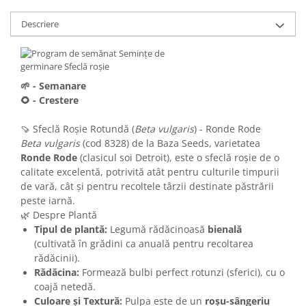
Descriere
🌱 - Semanare
🌻 - Crestere
🍠 Sfeclă Roșie Rotundă (
Beta vulgaris
) - Ronde Rode
Beta vulgaris
(cod 8328) de la Baza Seeds, varietatea
Ronde Rode
(clasicul soi Detroit), este o sfeclă roșie de o
calitate excelentă, potrivită atât pentru culturile timpurii
de vară, cât și pentru recoltele târzii destinate păstrării
peste iarnă.
🌿 Despre Plantă
Tipul de plantă:
Legumă rădăcinoasă
bienală
(cultivată în grădini ca anuală pentru recoltarea
rădăcinii).
Rădăcina:
Formează bulbi perfect rotunzi (sferici), cu o
coajă netedă.
Culoare și Textură:
Pulpa este de un
roșu-sângeriu