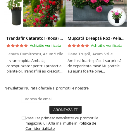
Trandafir Catarator (Rosa) Red Climber - 75cm
Mușcată Dreaptă Roz (Pelargonium Zonale)
Achizitie verificata
Achizitie verificata
Lenuta Dumitrescu,
Acum 5 zile
Oana Trușcă,
Acum 5 zile
E
Livrare rapida.Ambalaj
Am fost foarte plăcut surprinsă
I
corespunzator pentru protectia
de experiența mea! Mușcatele
f
plantelor.Trandafirii au crescut
au ajuns foarte bine
r
deja.Multumesc.
împachetate, în stare impecabilă,
c
fără să fie afectate pe timpul
c
transportului. Se vede că au fost
c
Newsletter
Nu rata ofertele si promotiile noastre
ambalate cu multă grijă. Acum
v
sunt frumos înflorite și...
e
Vreau sa primesc newsletter cu promotiile
magazinului. Afla mai multe in
Politica de
Confidentialitate