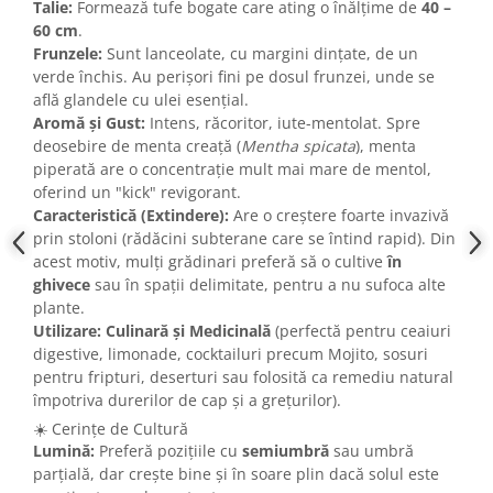
Talie:
Formează tufe bogate care ating o înălțime de
40 –
60 cm
.
Frunzele:
Sunt lanceolate, cu margini dințate, de un
verde închis. Au perișori fini pe dosul frunzei, unde se
află glandele cu ulei esențial.
Aromă și Gust:
Intens, răcoritor, iute-mentolat. Spre
deosebire de menta creață (
Mentha spicata
), menta
piperată are o concentrație mult mai mare de mentol,
oferind un "kick" revigorant.
Caracteristică (Extindere):
Are o creștere foarte invazivă
prin stoloni (rădăcini subterane care se întind rapid). Din
acest motiv, mulți grădinari preferă să o cultive
în
ghivece
sau în spații delimitate, pentru a nu sufoca alte
plante.
Utilizare:
Culinară și Medicinală
(perfectă pentru ceaiuri
digestive, limonade, cocktailuri precum Mojito, sosuri
pentru fripturi, deserturi sau folosită ca remediu natural
împotriva durerilor de cap și a grețurilor).
☀️ Cerințe de Cultură
Lumină:
Preferă pozițiile cu
semiumbră
sau umbră
parțială, dar crește bine și în soare plin dacă solul este