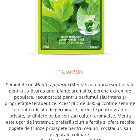
Prun - Prunus
Bulbi de Delphinium
Bulbi de Echinacea
Păr - Pyrus communis
Bulbi de Frezie
Smochini - Ficus carica
Bulbi de Fritillaria
Viță de Vie - Vitis
Bulbi de Gaillardia (Kokarda)
Zmeur - Rubus
Bulbi de Gladiole
Bulbi de Irisi - Stanjenel
Bulbi de Lalele
Bulbi de Leucanthemum
16,50 RON
Bulbi de Muscari
Bulbi de Narcise
Semințele de
Mentha piperita
(Mentă/Izmă bună) sunt ideale
Bulbi de Ranunculus
pentru cultivarea unei plante aromatice perene extrem de
populare, recunoscută pentru parfumul său intens și
Bulbi de Tigridia
proprietățile terapeutice. Acest plic de 0.005g conține semințe
Bulbi de Zambile
cu o rată ridicată de germinare, perfecte pentru grădini
Bulbi de Zantedeschia
private, jardiniere pe balcon sau culturi aromatice. Menta
este ușor de întreținut, preferă solurile fertile și oferă recolte
Bulbi Sparaxis
bogate de frunze proaspete pentru ceaiuri, cocktailuri sau
Mixuri de Bulbi
preparate culinare.
Seminte de Flori