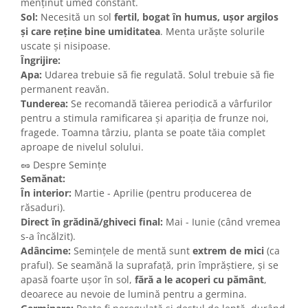
menținut umed constant.
Sol:
Necesită un sol
fertil, bogat în humus, ușor argilos
și care reține bine umiditatea
. Menta urăște solurile
uscate și nisipoase.
Îngrijire:
Apa:
Udarea trebuie să fie regulată. Solul trebuie să fie
permanent reavăn.
Tunderea:
Se recomandă tăierea periodică a vârfurilor
pentru a stimula ramificarea și apariția de frunze noi,
fragede. Toamna târziu, planta se poate tăia complet
aproape de nivelul solului.
🥜 Despre Semințe
Semănat:
În interior:
Martie - Aprilie (pentru producerea de
răsaduri).
Direct în grădină/ghiveci final:
Mai - Iunie (când vremea
s-a încălzit).
Adâncime:
Semințele de mentă sunt
extrem de mici
(ca
praful). Se seamănă la suprafață, prin împrăștiere, și se
apasă foarte ușor în sol,
fără a le acoperi cu pământ
,
deoarece au nevoie de lumină pentru a germina.