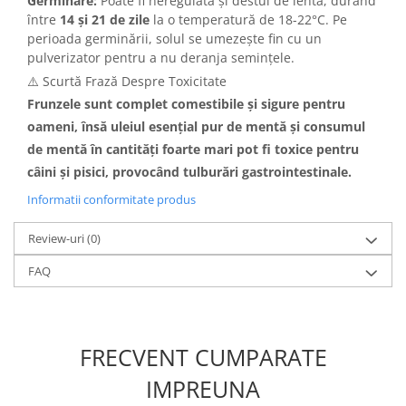
Germinare:
Poate fi neregulată și destul de lentă, durând
între
14 și 21 de zile
la o temperatură de 18-22°C. Pe
perioada germinării, solul se umezește fin cu un
pulverizator pentru a nu deranja semințele.
⚠️ Scurtă Frază Despre Toxicitate
Frunzele sunt complet comestibile și sigure pentru
oameni, însă uleiul esențial pur de mentă și consumul
de mentă în cantități foarte mari pot fi
toxice
pentru
câini și pisici, provocând tulburări gastrointestinale.
Informatii conformitate produs
Review-uri
(0)
FAQ
FRECVENT CUMPARATE
IMPREUNA