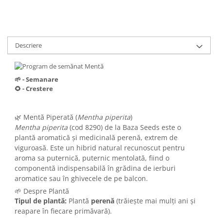
Descriere
🌱 - Semanare
🌻 - Crestere
🌿 Mentă Piperată (
Mentha piperita
)
Mentha piperita
(cod 8290) de la Baza Seeds este o
plantă aromatică și medicinală perenă, extrem de
viguroasă. Este un hibrid natural recunoscut pentru
aroma sa puternică, puternic mentolată, fiind o
componentă indispensabilă în grădina de ierburi
aromatice sau în ghivecele de pe balcon.
🌱 Despre Plantă
Tipul de plantă:
Plantă
perenă
(trăiește mai mulți ani și
reapare în fiecare primăvară).