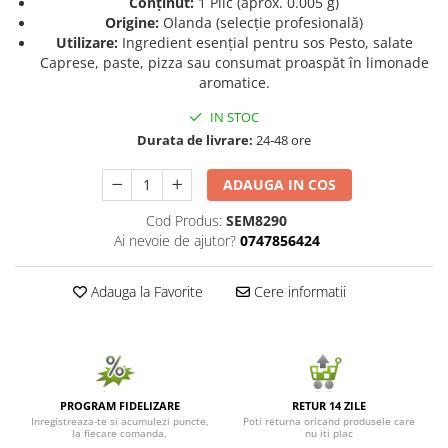
Conținut:
1 Plic (aprox. 0.005 g)
Origine:
Olanda (selecție profesională)
Seminte de Ierburi
Utilizare:
Ingredient esențial pentru sos Pesto, salate
Seminte de Legume/Fructe
Caprese, paste, pizza sau consumat proaspăt în limonade
aromatice.
IN STOC
Durata de livrare:
24-48 ore
ADAUGA IN COS
Cod Produs:
SEM8290
Ai nevoie de ajutor?
0747856424
Adauga la Favorite
Cere informatii
PROGRAM FIDELIZARE
RETUR 14 ZILE
Inregistreaza-te si acumulezi puncte,
Poti returna oricand produsele care
la fiecare comanda.
nu iti plac