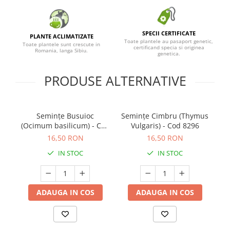
SPECII CERTIFICATE
PLANTE ACLIMATIZATE
Toate plantele au pasaport genetic,
Toate plantele sunt crescute in
certificand specia si originea
Romania, langa Sibiu.
genetica.
PRODUSE ALTERNATIVE
Semințe Busuioc
Semințe Cimbru (Thymus
(Ocimum basilicum) - Cod
Vulgaris) - Cod 8296
(
8210
16,50 RON
16,50 RON
IN STOC
IN STOC
ADAUGA IN COS
ADAUGA IN COS