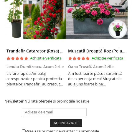
Trandafir Catarator (Rosa) Red Climber - 75cm
Mușcată Dreaptă Roz (Pelargonium Zonale)
Achizitie verificata
Achizitie verificata
Lenuta Dumitrescu,
Acum 2 zile
Oana Trușcă,
Acum 2 zile
E
Livrare rapida.Ambalaj
Am fost foarte plăcut surprinsă
I
corespunzator pentru protectia
de experiența mea! Mușcatele
f
plantelor.Trandafirii au crescut
au ajuns foarte bine
r
deja.Multumesc.
împachetate, în stare impecabilă,
c
fără să fie afectate pe timpul
c
transportului. Se vede că au fost
c
Newsletter
Nu rata ofertele si promotiile noastre
ambalate cu multă grijă. Acum
v
sunt frumos înflorite și...
e
Vreau sa primesc newsletter cu promotiile