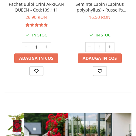
Pachet Bulbi Crini AFRICAN
Semințe Lupin (Lupinus
QUEEN - Cod:109.111
polyphyllus) - Russell's
Hybrids (Mix) - Cod 6540
26,90 RON
16,50 RON
IN STOC
IN STOC
ADAUGA IN COS
ADAUGA IN COS