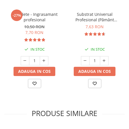
5 Tablete - Ingrasamant
Substrat Universal
-27%
profesional
Profesional (Pământ
Premium) - 5 L
10,50 RON
7,63 RON
7,70 RON
IN STOC
IN STOC
ADAUGA IN COS
ADAUGA IN COS
PRODUSE SIMILARE