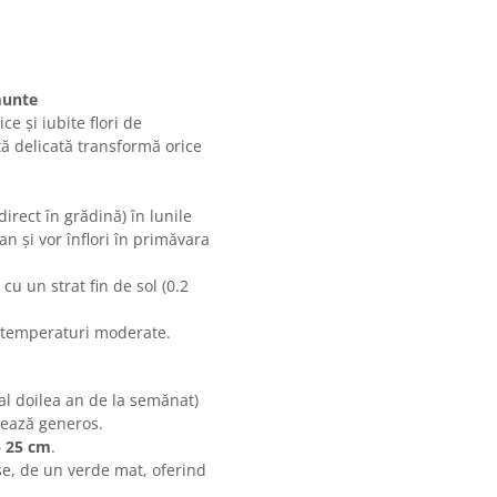
munte
e și iubite flori de
ă delicată transformă orice
irect în grădină) în lunile
an și vor înflori în primăvara
cu un strat fin de sol (0.2
 temperaturi moderate.
 al doilea an de la semănat)
țează generos.
– 25 cm
.
e, de un verde mat, oferind