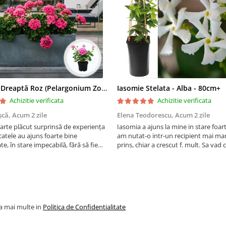
Mușcată Dreaptă Roz (Pelargonium Zonale)
Iasomie Stelata - Alba - 80cm+
Achizitie verificata
Achizitie verificata
șcă,
Acum 2 zile
Elena Teodorescu,
Acum 2 zile
arte plăcut surprinsă de experiența
Iasomia a ajuns la mine in stare foar
atele au ajuns foarte bine
am nutat-o intr-un recipient mai mar
e, în stare impecabilă, fără să fie
prins, chiar a crescut f. mult. Sa vad
e timpul transportului. Se vede că au
peste iarna, se spune ca este rezisten
ate cu multă grijă. Acum sunt
Vom vedea. Cumparati cu incredere,
orite și...
firma f serioasa, am ...
la mai multe in
Politica de Confidentialitate