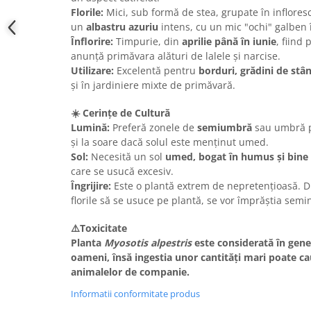
Florile:
Mici, sub formă de stea, grupate în inflores
un
albastru azuriu
intens, cu un mic "ochi" galben 
Înflorire:
Timpurie, din
aprilie până în iunie
, fiind 
anunță primăvara alături de lalele și narcise.
Utilizare:
Excelentă pentru
borduri, grădini de stâ
și în jardiniere mixte de primăvară.
☀️ Cerințe de Cultură
Lumină:
Preferă zonele de
semiumbră
sau umbră pa
și la soare dacă solul este menținut umed.
Sol:
Necesită un sol
umed, bogat în humus și bine
care se usucă excesiv.
Îngrijire:
Este o plantă extrem de nepretențioasă. Du
florile să se usuce pe plantă, se vor împrăștia sem
⚠️Toxicitate
Planta
Myosotis alpestris
este considerată în gen
oameni, însă ingestia unor cantități mari poate ca
animalelor de companie.
Informatii conformitate produs