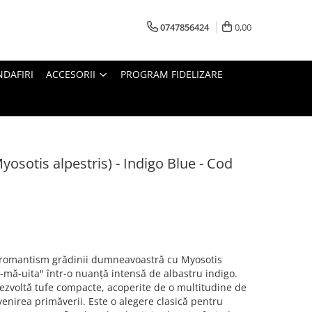
0747856424
0,00
DAFIRI
ACCESORII
PROGRAM FIDELIZARE
osotis alpestris) - Indigo Blue - Cod
i romantism grădinii dumneavoastră cu Myosotis
u-mă-uita" într-o nuanță intensă de albastru indigo.
dezvoltă tufe compacte, acoperite de o multitudine de
c venirea primăverii. Este o alegere clasică pentru