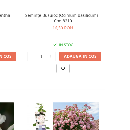
entha
Semințe Busuioc (Ocimum basilicum) -
Semințe
Cod 8210
16,50 RON
IN STOC
N COS
ADAUGA IN COS