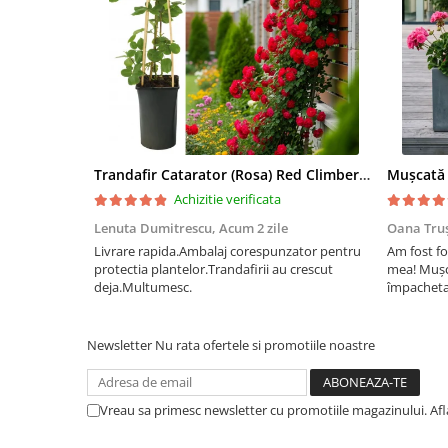
Trandafir Catarator (Rosa) Red Climber - 75cm
Achizitie verificata
Lenuta Dumitrescu,
Acum 2 zile
Oana Tru
Livrare rapida.Ambalaj corespunzator pentru
Am fost fo
protectia plantelor.Trandafirii au crescut
mea! Mușc
deja.Multumesc.
împachetat
afectate p
fost ambal
frumos înfl
Newsletter
Nu rata ofertele si promotiile noastre
Vreau sa primesc newsletter cu promotiile magazinului. Af