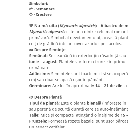
Simboluri:
🌱 - Semanare
🌻 - Crestere
💙 Nu-mă-uita (
Myosotis alpestris
) - Albastru de 
Myosotis alpestris
este una dintre cele mai romantic
primăvară. Simbol al devotamentului, această plant
colț de grădină într-un covor azuriu spectaculos.
🥜 Despre Semințe
Semănat:
Se seamănă în exterior (în răsadniță sau d
iunie – august
. Plantele vor forma frunze în primul 
următoare.
Adâncime:
Semințele sunt foarte mici și se acoperă 
cm) sau doar se apasă ușor în pământ.
Germinare:
Are loc în aproximativ
14 – 21 de zile
la
🌿 Despre Plantă
Tipul de plantă:
Este o plantă
bienală
(înflorește în
sau perenă de scurtă durată care se auto-însămân
Talie:
Mică și compactă, atingând o înălțime de
15 
Frunzele:
Formează rozete bazale, sunt ușor păroas
un aspect catifelat.