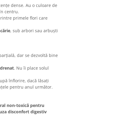
cențe dense. Au o culoare de
în centru.
printre primele flori care
ncărie
, sub arbori sau arbuști
rțială, dar se dezvoltă bine
 drenat
. Nu îi place solul
pă înflorire, dacă lăsați
ințele pentru anul următor.
eral
non-toxicã
pentru
uza disconfort digestiv