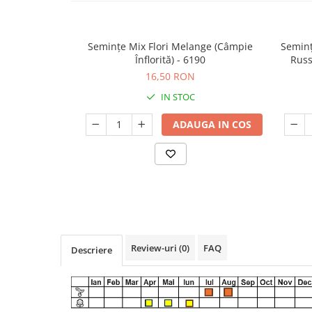
Seminte de Ierburi
Seminte de Legume/Fructe
Semințe Mix Flori Melange (Câmpie
Seminț
Înflorită) - 6190
Russ
16,50 RON
IN STOC
ADAUGA IN COS
Review-uri
(0)
FAQ
Descriere