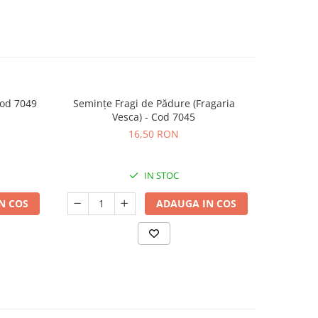
Cod 7049
Semințe Fragi de Pădure (Fragaria
Epip
Vesca) - Cod 7045
16,50 RON
IN STOC
N COS
ADAUGA IN COS