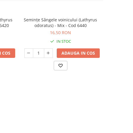
athyrus
Semințe Sângele voinicului (Lathyrus
Semințe Floa
 6420
odoratus) - Mix - Cod 6440
annuus) - 
16,50 RON
IN STOC
 COS
ADAUGA IN COS