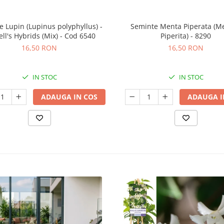
 Lupin (Lupinus polyphyllus) -
Seminte Menta Piperata (M
ll's Hybrids (Mix) - Cod 6540
Piperita) - 8290
16,50 RON
16,50 RON
IN STOC
IN STOC
ADAUGA IN COS
ADAUGA I