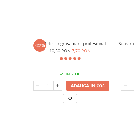
5 Tablete - Ingrasamant profesional
Substra
-27%
10,50 RON
7,70 RON
IN STOC
ADAUGA IN COS