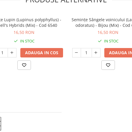
e Lupin (Lupinus polyphyllus) -
Semințe Sângele voinicului (L
ell's Hybrids (Mix) - Cod 6540
odoratus) - Bijou (Mix) - Cod
16,50 RON
16,50 RON
IN STOC
IN STOC
ADAUGA IN COS
ADAUGA IN