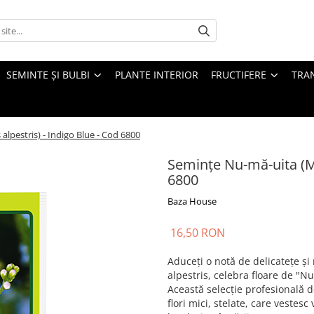
SEMINTE ȘI BULBI
PLANTE INTERIOR
FRUCTIFERE
TRAN
lpestris) - Indigo Blue - Cod 6800
Semințe Nu-mă-uita (My
6800
Baza House
16,50 RON
Aduceți o notă de delicatețe ș
alpestris, celebra floare de "N
Această selecție profesională 
flori mici, stelate, care vestes