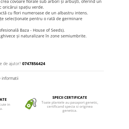
 crea covoare florale sub arbori și arbuști, oferind un
c oricărui spațiu verde.
ctă cu flori numeroase de un albastru intens.
țe selecționate pentru o rată de germinare
ofesională Baza - House of Seeds).
, ghivece și naturalizare în zone semiumbrite.
e de ajutor?
0747856424
informatii
SPECII CERTIFICATE
ATE
Toate plantele au pasaport genetic,
cute in
certificand specia si originea
u.
genetica.