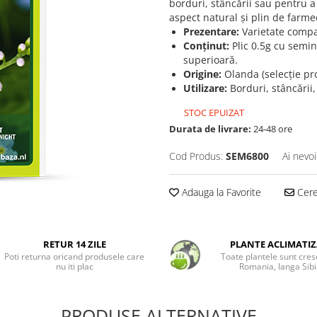
borduri, stâncării sau pentru a
aspect natural și plin de farme
Prezentare:
Varietate compa
Conținut:
Plic 0.5g cu semin
superioară.
Origine:
Olanda (selecție pr
Utilizare:
Borduri, stâncării
STOC EPUIZAT
Durata de livrare:
24-48 ore
Cod Produs:
SEM6800
Ai nevoi
Adauga la Favorite
Cere 
RETUR 14 ZILE
PLANTE ACLIMATIZ
Poti returna oricand produsele care
Toate plantele sunt cres
nu iti plac
Romania, langa Sibi
PRODUSE ALTERNATIVE