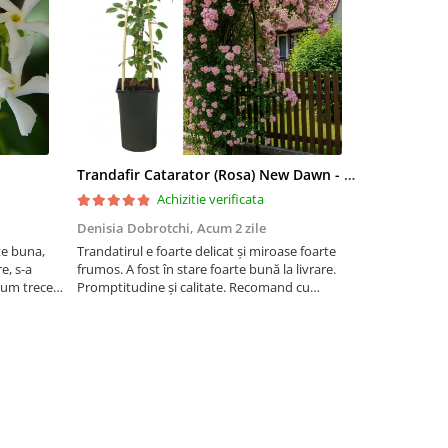
Trandafir Catarator (Rosa) New Dawn - 75cm
Artar Palma
Achizitie verificata
Denisia Dobrotchi,
Acum 2 zile
Hanceanu D
te buna,
Trandatirul e foarte delicat și miroase foarte
Felicitări
e, s-a
frumos. A fost în stare foarte bună la livrare.
 cum trece
Promptitudine și calitate. Recomand cu
ta la ger.
încredere.
 este o