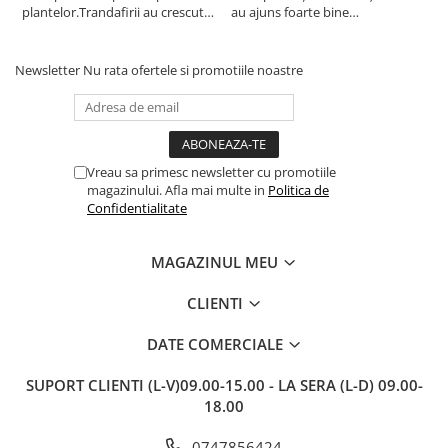
plantelor.Trandafirii au crescut
au ajuns foarte bine
r
deja.Multumesc.
împachetate, în stare impecabilă,
c
fără să fie afectate pe timpul
c
transportului. Se vede că au fost
c
Newsletter
Nu rata ofertele si promotiile noastre
ambalate cu multă grijă. Acum
v
sunt frumos înflorite și...
e
Vreau sa primesc newsletter cu promotiile
magazinului. Afla mai multe in
Politica de
Confidentialitate
MAGAZINUL MEU
CLIENTI
DATE COMERCIALE
SUPORT CLIENTI
(L-V)09.00-15.00 - LA SERA (L-D) 09.00-
18.00
0747856424