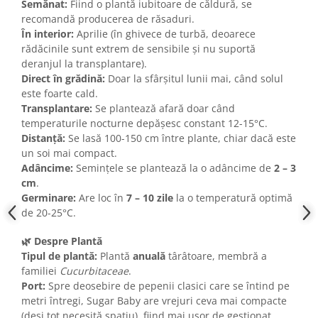
Semănat:
Fiind o plantă iubitoare de căldură, se
recomandă producerea de răsaduri.
În interior:
Aprilie (în ghivece de turbă, deoarece
rădăcinile sunt extrem de sensibile și nu suportă
deranjul la transplantare).
Direct în grădină:
Doar la sfârșitul lunii mai, când solul
este foarte cald.
Transplantare:
Se plantează afară doar când
temperaturile nocturne depășesc constant 12-15°C.
Distanță:
Se lasă 100-150 cm între plante, chiar dacă este
un soi mai compact.
Adâncime:
Semințele se plantează la o adâncime de
2 – 3
cm
.
Germinare:
Are loc în
7 – 10 zile
la o temperatură optimă
de 20-25°C.
🌿 Despre Plantă
Tipul de plantă:
Plantă
anuală
târâtoare, membră a
familiei
Cucurbitaceae
.
Port:
Spre deosebire de pepenii clasici care se întind pe
metri întregi, Sugar Baby are vrejuri ceva mai compacte
(deși tot necesită spațiu), fiind mai ușor de gestionat.