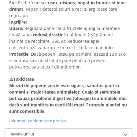
Sol:
Preferă un sol
ușor, nisipos, bogat în humus și bine
drenat
. Pepenii detestă solurile reci și argiloase care
rețin apa.
Îngrijire:
Udare:
Regulată până când fructele ajung la mărimea
finală, apoi
redusă drastic
în ultimele 2 săptămâni
înainte de recoltare.
Secret:
Reducerea apei
concentrează zaharurile în fruct și îl face mai dulce.
Protecție:
Dacă pepenii stau pe pământ, așezați sub ei o
scândură sau un strat de paie pentru a preveni
putrezirea sau atacul dăunătorilor.
⚠️Toxicitate
Miezul de pepene verde este
sigur și sănătos
pentru
oameni și majoritatea animalelor. Coaja și semințele
pot cauza probleme digestive (blocaje) la animalele mici
dacă sunt înghițite în cantități mari. Frunzele plantei nu
sunt comestibile.
Informatii conformitate produs
Review-uri
(0)