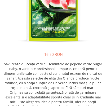
Prun - Prunus
Bulbi de Delphinium
Bulbi de Echinacea
Păr - Pyrus communis
Bulbi de Frezie
Smochini - Ficus carica
Bulbi de Fritillaria
Viță de Vie - Vitis
Bulbi de Gaillardia (Kokarda)
Zmeur - Rubus
Bulbi de Gladiole
Bulbi de Irisi - Stanjenel
Bulbi de Lalele
Bulbi de Leucanthemum
16,50 RON
Bulbi de Muscari
Bulbi de Narcise
Savurează dulceața verii cu semințele de pepene verde Sugar
Bulbi de Ranunculus
Baby, o varietate profesională timpurie, celebră pentru
dimensiunile sale compacte și conținutul extrem de ridicat de
Bulbi de Tigridia
zahăr. Această selecție de elită din Olanda produce fructe
Bulbi de Zambile
rotunde, cu o coajă subțire de un verde închis mat și o pulpă
Bulbi de Zantedeschia
roșie intensă, crocantă și aproape fără sâmburi mari.
Originea sa controlată garantează o rată de germinare
Bulbi Sparaxis
excelentă și o adaptabilitate sporită chiar și în grădinile mai
Mixuri de Bulbi
mici. Este alegerea ideală pentru familii, oferind porții
Seminte de Flori