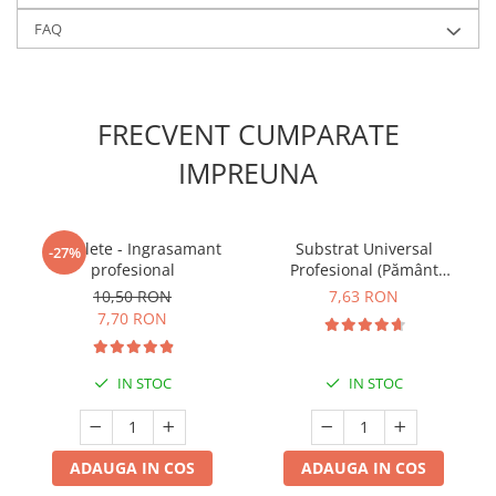
FAQ
FRECVENT CUMPARATE
IMPREUNA
5 Tablete - Ingrasamant
Substrat Universal
-27%
profesional
Profesional (Pământ
Premium) - 5 L
10,50 RON
7,63 RON
7,70 RON
IN STOC
IN STOC
ADAUGA IN COS
ADAUGA IN COS