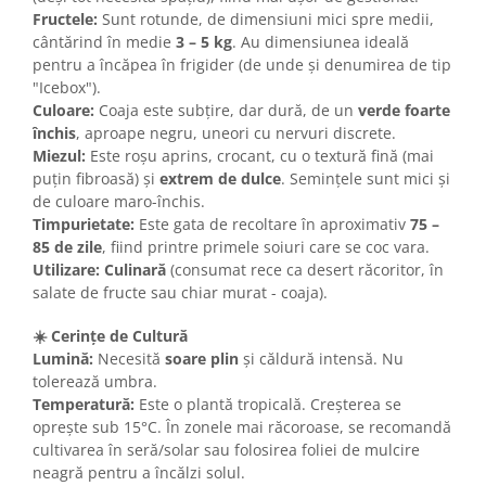
Fructele:
Sunt rotunde, de dimensiuni mici spre medii,
cântărind în medie
3 – 5 kg
. Au dimensiunea ideală
pentru a încăpea în frigider (de unde și denumirea de tip
"Icebox").
Culoare:
Coaja este subțire, dar dură, de un
verde foarte
închis
, aproape negru, uneori cu nervuri discrete.
Miezul:
Este roșu aprins, crocant, cu o textură fină (mai
puțin fibroasă) și
extrem de dulce
. Semințele sunt mici și
de culoare maro-închis.
Timpurietate:
Este gata de recoltare în aproximativ
75 –
85 de zile
, fiind printre primele soiuri care se coc vara.
Utilizare:
Culinară
(consumat rece ca desert răcoritor, în
salate de fructe sau chiar murat - coaja).
☀️ Cerințe de Cultură
Lumină:
Necesită
soare plin
și căldură intensă. Nu
tolerează umbra.
Temperatură:
Este o plantă tropicală. Creșterea se
oprește sub 15°C. În zonele mai răcoroase, se recomandă
cultivarea în seră/solar sau folosirea foliei de mulcire
neagră pentru a încălzi solul.