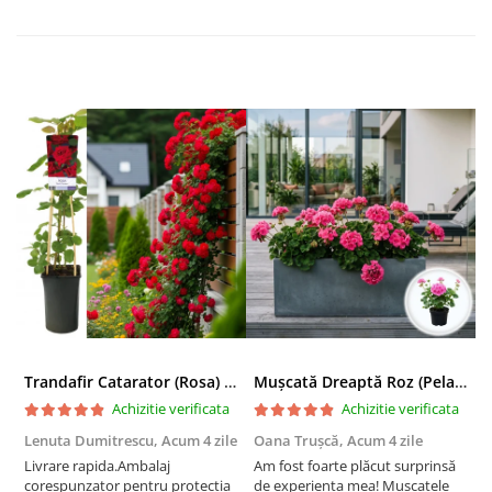
Trandafir Catarator (Rosa) Red Climber - 75cm
Mușcată Dreaptă Roz (Pelargonium Zonale)
Achizitie verificata
Achizitie verificata
Lenuta Dumitrescu,
Acum 4 zile
Oana Trușcă,
Acum 4 zile
E
Livrare rapida.Ambalaj
Am fost foarte plăcut surprinsă
I
corespunzator pentru protectia
de experiența mea! Mușcatele
f