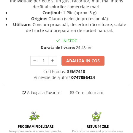
individuale perfecte și un gust răcoritor, mult mai intens
decât al soiurilor comerciale mari.
Seminte de Ierburi
Conținut:
1 Plic (aprox. 3 g)
Seminte de Legume/Fructe
Origine:
Olanda (selecție profesională)
Utilizare:
Consum proaspăt, deserturi răcoritoare, salate
de fructe sau prepararea de sorbet natural.
IN STOC
Durata de livrare:
24-48 ore
ADAUGA IN COS
Cod Produs:
SEM7410
Ai nevoie de ajutor?
0747856424
Adauga la Favorite
Cere informatii
PROGRAM FIDELIZARE
RETUR 14 ZILE
Inregistreaza-te si acumulezi puncte,
Poti returna oricand produsele care