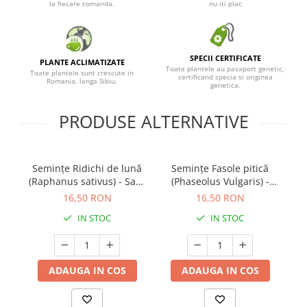
la fiecare comanda.
nu iti plac
SPECII CERTIFICATE
PLANTE ACLIMATIZATE
Toate plantele au pasaport genetic,
Toate plantele sunt crescute in
certificand specia si originea
Romania, langa Sibiu.
genetica.
PRODUSE ALTERNATIVE
Semințe Ridichi de lună
Semințe Fasole pitică
(Raphanus sativus) - Saxa
(Phaseolus Vulgaris) -
Zu
2 - Cod 7230
Record - Cod 7340
- 
16,50 RON
16,50 RON
IN STOC
IN STOC
ADAUGA IN COS
ADAUGA IN COS