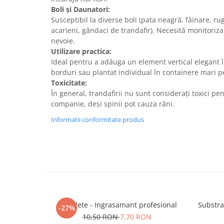
Boli și Daunatori:
Susceptibil la diverse boli (pata neagră, făinare, rug
acarieni, gândaci de trandafir). Necesită monitoriza
nevoie.
Utilizare practica:
Ideal pentru a adăuga un element vertical elegant în
borduri sau plantat individual în containere mari p
Toxicitate:
În general, trandafirii nu sunt considerați toxici 
companie, deși spinii pot cauza răni.
Informatii conformitate produs
5 Tablete - Ingrasamant profesional
Substra
-27%
10,50 RON
7,70 RON