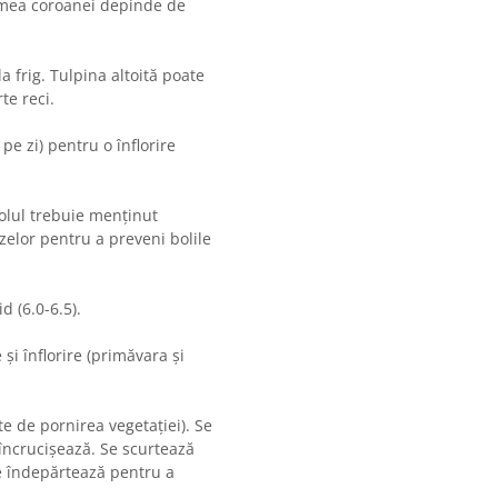
țimea coroanei depinde de
a frig. Tulpina altoită poate
te reci.
e zi) pentru o înflorire
olul trebuie menținut
zelor pentru a preveni bolile
d (6.0-6.5).
și înflorire (primăvara și
te de pornirea vegetației). Se
încrucișează. Se scurtează
 se îndepărtează pentru a