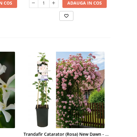
N COS
ADAUGA IN COS
Trandafir Catarator (Rosa) New Dawn - 75cm
Artar Palma