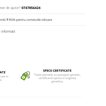
voie de ajutor?
0747856424
imiti
7
RON pentru comenzile viitoare
informatii
SPECII CERTIFICATE
ATE
Toate plantele au pasaport genetic,
cute in
certificand specia si originea
u.
genetica.