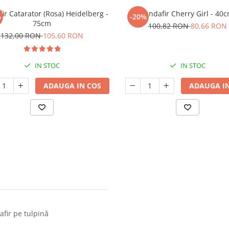
ir Catarator (Rosa) Heidelberg -
Trandafir Cherry Girl - 40
%
-20%
75cm
100,82 RON
80,66 RON
132,00 RON
105,60 RON
IN STOC
IN STOC
ADAUGA IN COS
ADAUGA IN
afir pe tulpină