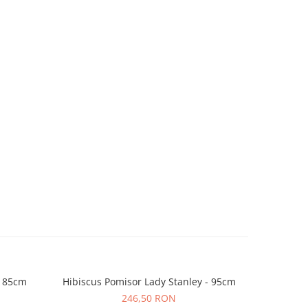
r 85cm
Hibiscus Pomisor Lady Stanley - 95cm
Plan
246,50 RON