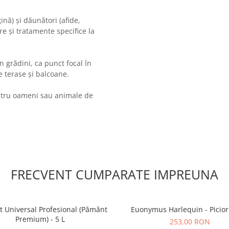
ină) și dăunători (afide,
re și tratamente specifice la
 grădini, ca punct focal în
e terase și balcoane.
pentru oameni sau animale de
FRECVENT CUMPARATE IMPREUNA
t Universal Profesional (Pământ
Euonymus Harlequin - Picio
Premium) - 5 L
253,00 RON