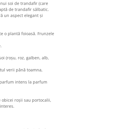
unui soi de trandafir (care
aptă de trandafir sălbatic.
ră un aspect elegant și
e o plantă foioasă. Frunzele
.
i (roșu, roz, galben, alb,
utul verii până toamna,
a parfum intens la parfum
obicei roșii sau portocalii,
interes.