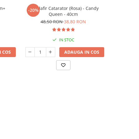
cm+
Trandafir Catarator (Rosa) - Candy
Trand
-20%
-20%
Queen - 40cm
99,
48,50 RON
38,80 RON
IN STOC
 COS
ADAUGA IN COS