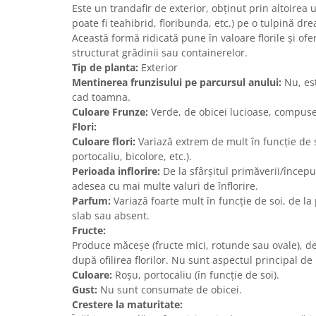
Este un trandafir de exterior, obținut prin altoirea 
poate fi teahibrid, floribunda, etc.) pe o tulpină dre
Această formă ridicată pune în valoare florile și ofe
structurat grădinii sau containerelor.
Tip de planta:
Exterior
Mentinerea frunzisului pe parcursul anului:
Nu, est
cad toamna.
Culoare Frunze:
Verde, de obicei lucioase, compuse
Flori:
Culoare flori:
Variază extrem de mult în funcție de so
portocaliu, bicolore, etc.).
Perioada inflorire:
De la sfârșitul primăverii/încep
adesea cu mai multe valuri de înflorire.
Parfum:
Variază foarte mult în funcție de soi, de l
slab sau absent.
Fructe:
Produce măceșe (fructe mici, rotunde sau ovale), de 
după ofilirea florilor. Nu sunt aspectul principal de 
Culoare:
Roșu, portocaliu (în funcție de soi).
Gust:
Nu sunt consumate de obicei.
Crestere la maturitate: