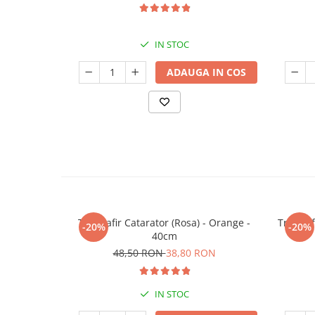
IN STOC
ADAUGA IN COS
Trandafir Catarator (Rosa) - Orange -
Trandafi
-20%
-20%
40cm
48,50 RON
38,80 RON
IN STOC