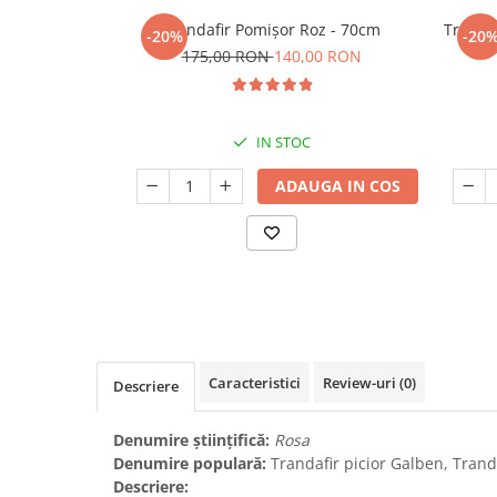
Trandafir Pomișor Roz - 70cm
Trandaf
Seminte de Ierburi
-20%
-20
175,00 RON
140,00 RON
Seminte de Legume/Fructe
IN STOC
ADAUGA IN COS
Caracteristici
Review-uri
(0)
Descriere
Denumire științifică:
Rosa
Denumire populară:
Trandafir picior Galben, Trand
Descriere: