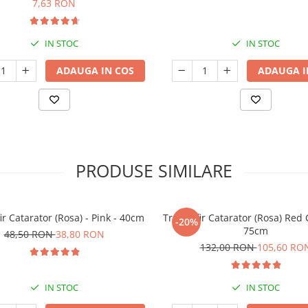
7,63 RON
IN STOC
IN STOC
ADAUGA IN COS
ADAUGA I
PRODUSE SIMILARE
r Catarator (Rosa) - Pink - 40cm
Trandafir Catarator (Rosa) Red 
-20%
75cm
48,50 RON
38,80 RON
132,00 RON
105,60 RO
IN STOC
IN STOC