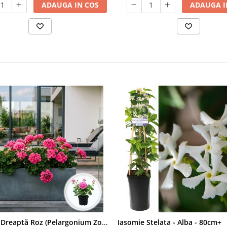
ADAUGA IN COS
ADAUGA I
Mușcată Dreaptă Roz (Pelargonium Zonale)
Iasomie Stelata - Alba - 80cm+