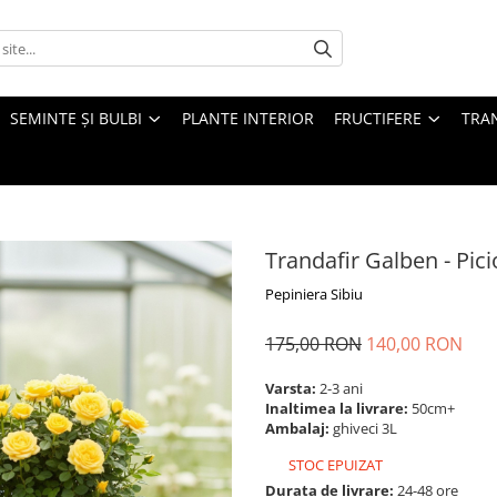
SEMINTE ȘI BULBI
PLANTE INTERIOR
FRUCTIFERE
TRAN
Trandafir Galben - Pic
Pepiniera Sibiu
175,00 RON
140,00 RON
Varsta:
2-3 ani
Inaltimea la livrare:
50cm+
Ambalaj:
ghiveci 3L
STOC EPUIZAT
Durata de livrare:
24-48 ore