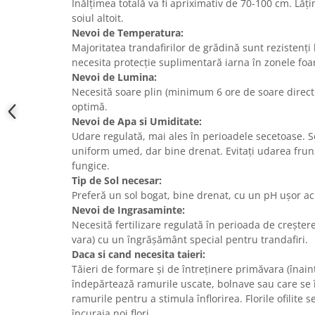
Înălțimea totală va fi apriximativ de 70-100 cm. Lă
soiul altoit.
Nevoi de Temperatura:
Majoritatea trandafirilor de grădină sunt rezistenți l
necesita protecție suplimentară iarna în zonele foar
Nevoi de Lumina:
Necesită soare plin (minimum 6 ore de soare direct p
optimă.
Nevoi de Apa si Umiditate:
Udare regulată, mai ales în perioadele secetoase. S
uniform umed, dar bine drenat. Evitați udarea frun
fungice.
Tip de Sol necesar:
Preferă un sol bogat, bine drenat, cu un pH ușor aci
Nevoi de Ingrasaminte:
Necesită fertilizare regulată în perioada de creștere 
vara) cu un îngrășământ special pentru trandafiri.
Daca si cand necesita taieri:
Tăieri de formare și de întreținere primăvara (înain
îndepărtează ramurile uscate, bolnave sau care se 
ramurile pentru a stimula înflorirea. Florile ofilite
încuraja noi flori.