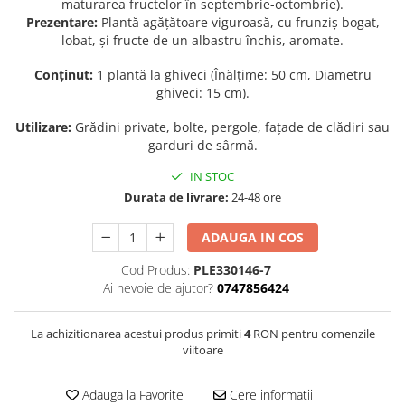
maturarea fructelor în septembrie-octombrie).
Prezentare:
Plantă agățătoare viguroasă, cu frunziș bogat,
Seminte de Ierburi
lobat, și fructe de un albastru închis, aromate.
Seminte de Legume/Fructe
Conținut:
1 plantă la ghiveci (Înălțime: 50 cm, Diametru
ghiveci: 15 cm).
Utilizare:
Grădini private, bolte, pergole, fațade de clădiri sau
garduri de sârmă.
IN STOC
Durata de livrare:
24-48 ore
ADAUGA IN COS
Cod Produs:
PLE330146-7
Ai nevoie de ajutor?
0747856424
La achizitionarea acestui produs primiti
4
RON pentru comenzile
viitoare
Adauga la Favorite
Cere informatii