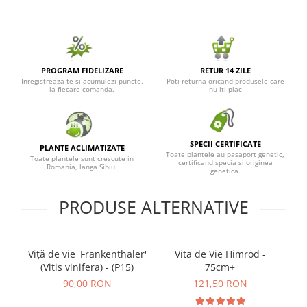
PROGRAM FIDELIZARE
RETUR 14 ZILE
Inregistreaza-te si acumulezi puncte,
Poti returna oricand produsele care
la fiecare comanda.
nu iti plac
SPECII CERTIFICATE
PLANTE ACLIMATIZATE
Toate plantele au pasaport genetic,
Toate plantele sunt crescute in
certificand specia si originea
Romania, langa Sibiu.
genetica.
PRODUSE ALTERNATIVE
Viță de vie 'Frankenthaler'
Vita de Vie Himrod -
Vi
(Vitis vinifera) - (P15)
75cm+
90,00 RON
121,50 RON