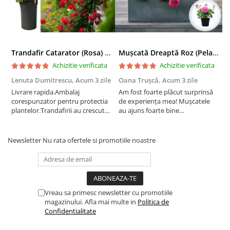
Trandafir Catarator (Rosa) Red Climber - 75cm
Mușcată Dreaptă Roz (Pelargonium Zonale)
Achizitie verificata
Achizitie verificata
Lenuta Dumitrescu,
Acum 3 zile
Oana Trușcă,
Acum 3 zile
E
Livrare rapida.Ambalaj
Am fost foarte plăcut surprinsă
I
corespunzator pentru protectia
de experiența mea! Mușcatele
f
plantelor.Trandafirii au crescut
au ajuns foarte bine
r
deja.Multumesc.
împachetate, în stare impecabilă,
c
fără să fie afectate pe timpul
c
transportului. Se vede că au fost
c
Newsletter
Nu rata ofertele si promotiile noastre
ambalate cu multă grijă. Acum
v
sunt frumos înflorite și...
e
Vreau sa primesc newsletter cu promotiile
magazinului. Afla mai multe in
Politica de
Confidentialitate