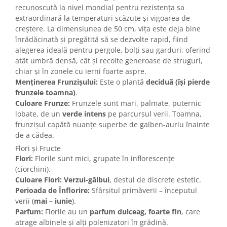
recunoscută la nivel mondial pentru rezistența sa
extraordinară la temperaturi scăzute și vigoarea de
creștere. La dimensiunea de 50 cm, vița este deja bine
înrădăcinată și pregătită să se dezvolte rapid, fiind
alegerea ideală pentru pergole, bolți sau garduri, oferind
atât umbră densă, cât și recolte generoase de struguri,
chiar și în zonele cu ierni foarte aspre.
Menținerea Frunzișului:
Este o plantă
deciduă (își pierde
frunzele toamna)
.
Culoare Frunze:
Frunzele sunt mari, palmate, puternic
lobate, de un
verde intens
pe parcursul verii. Toamna,
frunzișul capătă nuanțe superbe de galben-auriu înainte
de a cădea.
Flori și Fructe
Flori:
Florile sunt mici, grupate în inflorescențe
(ciorchini).
Culoare Flori:
Verzui-gălbui
, destul de discrete estetic.
Perioada de Înflorire:
Sfârșitul primăverii – începutul
verii (
mai – iunie
).
Parfum:
Florile au un
parfum dulceag, foarte fin
, care
atrage albinele și alți polenizatori în grădină.