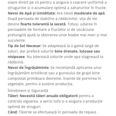
soare direct pe zi) pentru a asigura o coacere uniformă a
strugurilor și o acumulare optimă a zaharurilor în fructe.
Nevoi de Apă și Umiditate:
Are nevoi
moderate de apă
.
După perioada de stabilire a rădăcinilor, vița de vie
devine
foarte tolerantă la secetă
. Totuși, udarea în
perioadele de formare a fructelor și de uscăciune
prelungită ajută la obținerea unor boabe mai mari și mai
suculente.
Tip de Sol Necesar:
Se adaptează la o gamă largă de
soluri, dar preferă solurile
bine drenate, lutoase sau
nisipoase
. Nu tolerează solurile unde apa stagnează la
rădăcină.
Nevoi de Îngrășăminte:
Se recomandă aplicarea unui
îngrășământ echilibrat sau a gunoiului de grajd bine
compostat primăvara devreme, înainte de pornirea în
vegetație, pentru a susține producția.
Întreținere și Siguranță
Tăieri:
Necesită tăieri anuale obligatorii
pentru a
controla vigoarea, a aerisi tufa și a asigura o producție
optimă de struguri.
Când:
Tăierile se efectuează în perioada de repaus