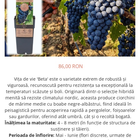
Prun - Prunus
Bulbi de Delphinium
Bulbi de Echinacea
Păr - Pyrus communis
Bulbi de Frezie
Smochini - Ficus carica
Bulbi de Fritillaria
Viță de Vie - Vitis
Bulbi de Gaillardia (Kokarda)
Zmeur - Rubus
Bulbi de Gladiole
Bulbi de Irisi - Stanjenel
Bulbi de Lalele
Bulbi de Leucanthemum
86,00 RON
Bulbi de Muscari
Vița de vie 'Beta' este o varietate extrem de robustă și
Bulbi de Narcise
viguroasă, recunoscută pentru rezistența sa excepțională la
Bulbi de Ranunculus
temperaturi scăzute și boli. Originară dintr-o selecție hibridă
menită să reziste climatului nordic, aceasta produce ciorchini
Bulbi de Tigridia
de mărime medie cu boabe negre-albăstrui, fiind ideală în
Bulbi de Zambile
peisagistică pentru acoperirea rapidă a pergolelor, foișoarelor
Bulbi de Zantedeschia
sau gardurilor, oferind atât umbră, cât și o recoltă bogată.
Bulbi Sparaxis
Înălțimea la maturitate:
4 - 8 metri (în funcție de structura de
susținere și tăieri).
Mixuri de Bulbi
Perioada de înflorire:
Mai - Iunie (flori discrete, urmate de
Seminte de Flori