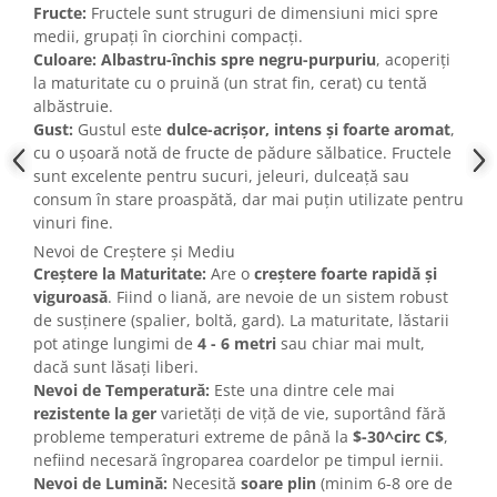
Fructe:
Fructele sunt struguri de dimensiuni mici spre
medii, grupați în ciorchini compacți.
Culoare:
Albastru-închis spre negru-purpuriu
, acoperiți
la maturitate cu o pruină (un strat fin, cerat) cu tentă
albăstruie.
Gust:
Gustul este
dulce-acrișor, intens și foarte aromat
,
cu o ușoară notă de fructe de pădure sălbatice. Fructele
sunt excelente pentru sucuri, jeleuri, dulceață sau
consum în stare proaspătă, dar mai puțin utilizate pentru
vinuri fine.
Nevoi de Creștere și Mediu
Creștere la Maturitate:
Are o
creștere foarte rapidă și
viguroasă
. Fiind o liană, are nevoie de un sistem robust
de susținere (spalier, boltă, gard). La maturitate, lăstarii
pot atinge lungimi de
4 - 6 metri
sau chiar mai mult,
dacă sunt lăsați liberi.
Nevoi de Temperatură:
Este una dintre cele mai
rezistente la ger
varietăți de viță de vie, suportând fără
probleme temperaturi extreme de până la
$-30^circ C$
,
nefiind necesară îngroparea coardelor pe timpul iernii.
Nevoi de Lumină:
Necesită
soare plin
(minim 6-8 ore de