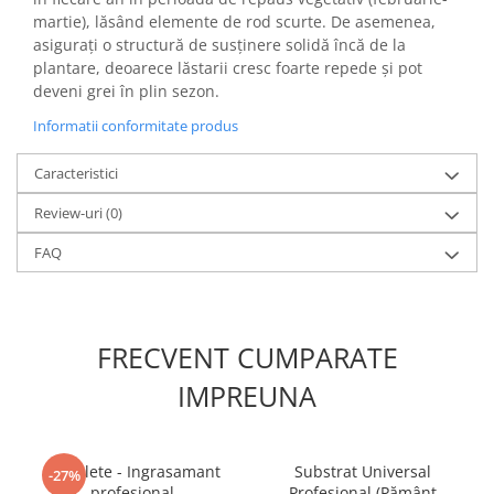
martie), lăsând elemente de rod scurte. De asemenea,
asigurați o structură de susținere solidă încă de la
plantare, deoarece lăstarii cresc foarte repede și pot
deveni grei în plin sezon.
Informatii conformitate produs
Caracteristici
Review-uri
(0)
FAQ
FRECVENT CUMPARATE
IMPREUNA
5 Tablete - Ingrasamant
Substrat Universal
-27%
profesional
Profesional (Pământ