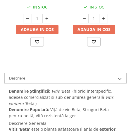
IN STOC
IN STOC
ADAUGA IN COS
ADAUGA IN COS
Descriere
Denumire Științifică:
Vitis
'Beta' (hibrid interspecific,
adesea comercializat și sub denumirea generală
Vitis
vinifera
'Beta')
Denumire Populară:
Viță de vie Beta, Struguri Beta
pentru boltă, Viță rezistentă la ger.
Descriere Generală
Vitis 'Beta'
este o plantă agățătoare (liană) de
exterior
,