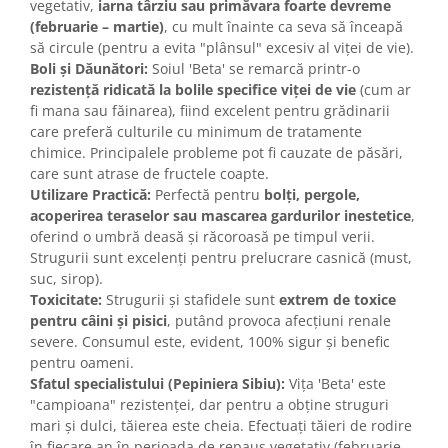
vegetativ,
iarna târziu sau primăvara foarte devreme
(februarie – martie)
, cu mult înainte ca seva să înceapă
să circule (pentru a evita "plânsul" excesiv al viței de vie).
Boli și Dăunători:
Soiul 'Beta' se remarcă printr-o
rezistență ridicată la bolile specifice viței de vie
(cum ar
fi mana sau făinarea), fiind excelent pentru grădinarii
care preferă culturile cu minimum de tratamente
chimice. Principalele probleme pot fi cauzate de păsări,
care sunt atrase de fructele coapte.
Utilizare Practică:
Perfectă pentru
bolți, pergole,
acoperirea teraselor sau mascarea gardurilor inestetice
,
oferind o umbră deasă și răcoroasă pe timpul verii.
Strugurii sunt excelenți pentru prelucrare casnică (must,
suc, sirop).
Toxicitate:
Strugurii și stafidele sunt
extrem de toxice
pentru câini și pisici
, putând provoca afecțiuni renale
severe. Consumul este, evident, 100% sigur și benefic
pentru oameni.
Sfatul specialistului (Pepiniera Sibiu):
Vița 'Beta' este
"campioana" rezistenței, dar pentru a obține struguri
mari și dulci, tăierea este cheia. Efectuați tăieri de rodire
în fiecare an în perioada de repaus vegetativ (februarie-