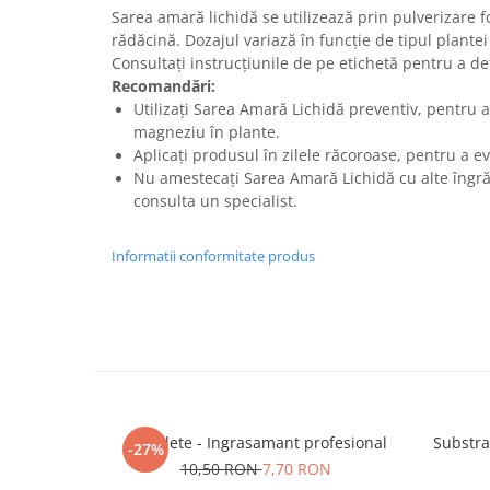
Sarea amară lichidă se utilizează prin pulverizare f
rădăcină. Dozajul variază în funcție de tipul plantei
Consultați instrucțiunile de pe etichetă pentru a d
Recomandări:
Utilizați Sarea Amară Lichidă preventiv, pentru 
magneziu în plante.
Aplicați produsul în zilele răcoroase, pentru a evi
Nu amestecați Sarea Amară Lichidă cu alte îngră
consulta un specialist.
Informatii conformitate produs
5 Tablete - Ingrasamant profesional
Substra
-27%
10,50 RON
7,70 RON