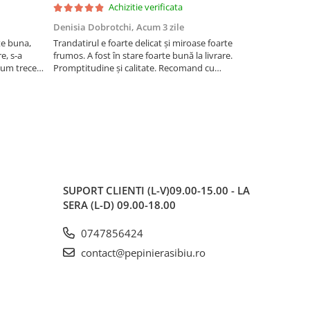
Achizitie verificata
Denisia Dobrotchi,
Acum 3 zile
Hanceanu D
te buna,
Trandatirul e foarte delicat și miroase foarte
Felicitări
e, s-a
frumos. A fost în stare foarte bună la livrare.
 cum trece
Promptitudine și calitate. Recomand cu
ta la ger.
încredere.
 este o
SUPORT CLIENTI
(L-V)09.00-15.00 - LA
SERA (L-D) 09.00-18.00
0747856424
contact@pepinierasibiu.ro