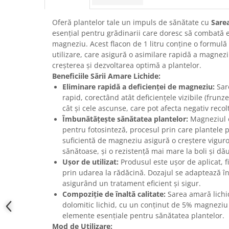
Oferă plantelor tale un impuls de sănătate cu
Sare
esențial pentru grădinarii care doresc să combată e
magneziu. Acest flacon de 1 litru conține o formulă
utilizare, care asigură o asimilare rapidă a magnezi
creșterea și dezvoltarea optimă a plantelor.
Beneficiile Sării Amare Lichide:
Eliminare rapidă a deficienței de magneziu:
Sar
rapid, corectând atât deficiențele vizibile (frunz
cât și cele ascunse, care pot afecta negativ recol
Îmbunătățește sănătatea plantelor:
Magneziul e
pentru fotosinteză, procesul prin care plantele 
suficientă de magneziu asigură o creștere viguro
sănătoase, și o rezistență mai mare la boli și dă
Ușor de utilizat:
Produsul este ușor de aplicat, fi
prin udarea la rădăcină. Dozajul se adaptează în 
asigurând un tratament eficient și sigur.
Compoziție de înaltă calitate:
Sarea amară lichi
dolomitic lichid, cu un conținut de 5% magneziu 
elemente esențiale pentru sănătatea plantelor.
Mod de Utilizare: