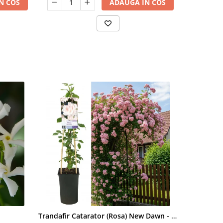
N COS
ADAUGA IN COS
Trandafir Catarator (Rosa) New Dawn - 75cm
Artar Palma