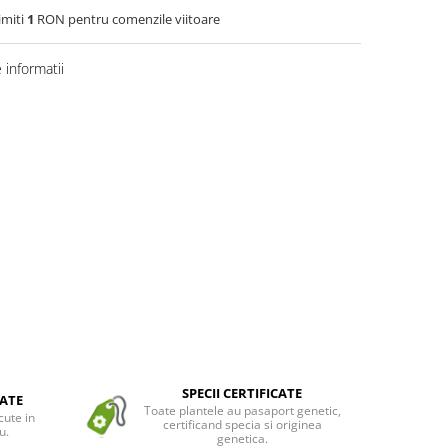
imiti
1
RON pentru comenzile viitoare
informatii
SPECII CERTIFICATE
ATE
Toate plantele au pasaport genetic,
cute in
certificand specia si originea
u.
genetica.