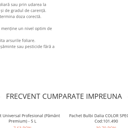
oliară sau prin udarea la
 și de gradul de carență.
etermina doza corectă.
a menține un nivel optim de
ta arsurile foliare.
șăminte sau pesticide fără a
FRECVENT CUMPARATE IMPREUNA
t Universal Profesional (Pământ
Pachet Bulbi Dalia COLOR SPE
Premium) - 5 L
Cod:101.490
7,63 RON
30,70 RON