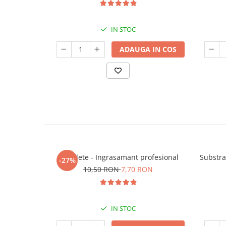
IN STOC
ADAUGA IN COS
5 Tablete - Ingrasamant profesional
Substra
-27%
10,50 RON
7,70 RON
IN STOC