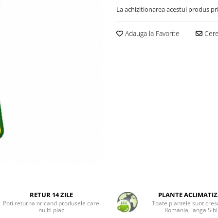
La achizitionarea acestui produs pr
Adauga la Favorite
Cere 
RETUR 14 ZILE
PLANTE ACLIMATIZ
Poti returna oricand produsele care
Toate plantele sunt cres
nu iti plac
Romania, langa Sibi