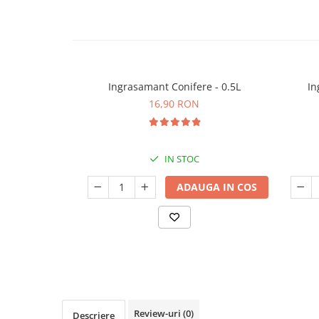
Seminte de Ierburi
Seminte de Legume/Fructe
Ingrasamant Conifere - 0.5L
In
16,90 RON
IN STOC
ADAUGA IN COS
Review-uri
(0)
Descriere