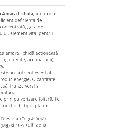
a Amară Lichidă
, un produs
ficient deficiența de
 concentrată, gata de
ului, element vital pentru
ea amară lichidă acționează
e îngălbenite, ace maronii),
ta.
ste un nutrient esențial
produc energie. O cantitate
asă, frunze verzi și
unători.
e prin pulverizare foliară, fie
funcție de tipul plantei,
dă este un îngrășământ
(Mg) și 10% sulf, două