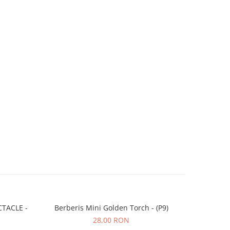
CTACLE -
Berberis Mini Golden Torch - (P9)
Kiwi Ken's
28,00 RON