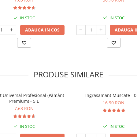
IN STOC
IN STOC
ADAUGA IN COS
ADAUGA I
PRODUSE SIMILARE
t Universal Profesional (Pământ
Ingrasamant Muscate - 0
Premium) - 5 L
16,90 RON
7,63 RON
IN STOC
IN STOC