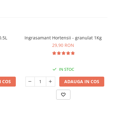
0.5L
Ingrasamant Hortensii - granulat 1Kg
Ingrasa
29,90 RON
IN STOC
 COS
ADAUGA IN COS