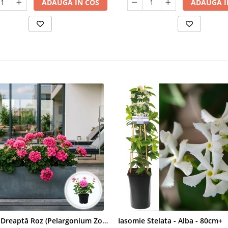
ADAUGA IN COS
ADAUGA I
Mușcată Dreaptă Roz (Pelargonium Zonale)
Iasomie Stelata - Alba - 80cm+