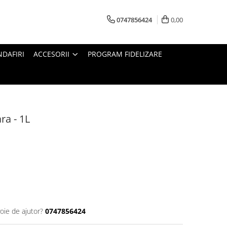
0747856424
0,00
DAFIRI
ACCESORII
PROGRAM FIDELIZARE
a - 1L
oie de ajutor?
0747856424