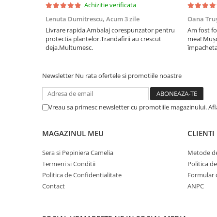
Achizitie verificata
Lenuta Dumitrescu,
Acum 3 zile
Oana Tru
Livrare rapida.Ambalaj corespunzator pentru
Am fost fo
protectia plantelor.Trandafirii au crescut
mea! Mușc
deja.Multumesc.
împachetat
afectate p
fost ambal
frumos înfl
Newsletter
Nu rata ofertele si promotiile noastre
Vreau sa primesc newsletter cu promotiile magazinului. Af
MAGAZINUL MEU
CLIENTI
Sera si Pepiniera Camelia
Metode de
Termeni si Conditii
Politica d
Politica de Confidentialitate
Formular 
Contact
ANPC