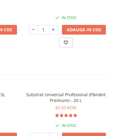
IN STOC
N COS
ADAUGA IN COS
.5L
Substrat Universal Profesional (Pământ
Substrat U
Premium) - 20 L
30,50 RON
IN STOC