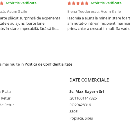
Achizitie verificata
Achizitie verificata
șcă,
Acum 3 zile
Elena Teodorescu,
Acum 3 zile
arte plăcut surprinsă de experiența
Iasomia a ajuns la mine in stare foar
atele au ajuns foarte bine
am nutat-o intr-un recipient mai mar
e, în stare impecabilă, fără să fie
prins, chiar a crescut f. mult. Sa vad
e timpul transportului. Se vede că au
peste iarna, se spune ca este rezisten
ate cu multă grijă. Acum sunt
Vom vedea. Cumparati cu incredere,
orite și...
firma f serioasa, am ...
la mai multe in
Politica de Confidentialitate
DATE COMERCIALE
 Plata
Sc. Max Bayern Srl
e Retur
J2011001147326
de Retur
RO29428316
830E
Poplaca, Sibiu