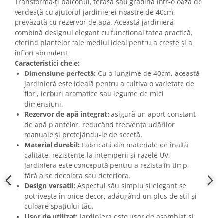
Transformă-ți balconul, terasa sau grădina într-o oază de
verdeață cu ajutorul jardinierei noastre de 40cm,
prevăzută cu rezervor de apă. Această jardinieră
combină designul elegant cu funcționalitatea practică,
oferind plantelor tale mediul ideal pentru a crește și a
înflori abundent.
Caracteristici cheie:
Dimensiune perfectă:
Cu o lungime de 40cm, această
jardinieră este ideală pentru a cultiva o varietate de
flori, ierburi aromatice sau legume de mici
dimensiuni.
Rezervor de apă integrat:
asigură un aport constant
de apă plantelor, reducând frecvența udărilor
manuale și protejându-le de secetă.
Material durabil:
Fabricată din materiale de înaltă
calitate, rezistente la intemperii și razele UV,
jardiniera este concepută pentru a rezista în timp,
fără a se decolora sau deteriora.
Design versatil:
Aspectul său simplu și elegant se
potrivește în orice decor, adăugând un plus de stil și
culoare spațiului tău.
Ușor de utilizat:
Jardiniera este ușor de asamblat și