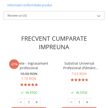
Informatii conformitate produs
Review-uri
(0)
FRECVENT CUMPARATE
IMPREUNA
5 Tablete - Ingrasamant
Substrat Universal
-27%
profesional
Profesional (Pământ
Premium) - 5 L
10,50 RON
7,63 RON
7,70 RON
IN STOC
IN STOC