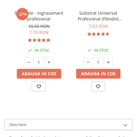
5 Tablete - Ingrasamant
Substrat Universal
I
-27%
profesional
Profesional (Pământ
Premium) - 5 L
10,50 RON
7,63 RON
7,70 RON
IN STOC
IN STOC
ADAUGA IN COS
ADAUGA IN COS
Descriere