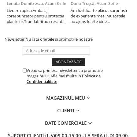
Lenuta Dumitrescu,
Acum 3 zile
Oana Trușcă,
Acum 3 zile
E
Livrare rapida.Ambalaj
Am fost foarte plăcut surprinsă
I
corespunzator pentru protectia
de experiența mea! Mușcatele
f
plantelor.Trandafirii au crescut
au ajuns foarte bine
r
deja.Multumesc.
împachetate, în stare impecabilă,
c
fără să fie afectate pe timpul
c
transportului. Se vede că au fost
c
Newsletter
Nu rata ofertele si promotiile noastre
ambalate cu multă grijă. Acum
v
sunt frumos înflorite și...
e
Vreau sa primesc newsletter cu promotiile
magazinului. Afla mai multe in
Politica de
Confidentialitate
MAGAZINUL MEU
CLIENTI
DATE COMERCIALE
SUPORT CLIENTI
(L-V)09.00-15.00 - LA SERA (L-D) 09.00-