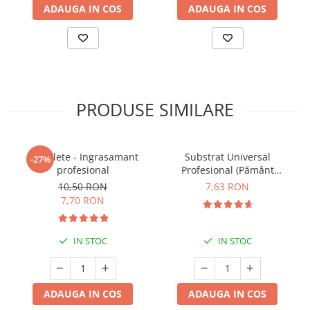
ADAUGA IN COS
ADAUGA IN COS
PRODUSE SIMILARE
5 Tablete - Ingrasamant
Substrat Universal
-27%
profesional
Profesional (Pământ
Premium) - 5 L
10,50 RON
7,63 RON
7,70 RON
IN STOC
IN STOC
ADAUGA IN COS
ADAUGA IN COS