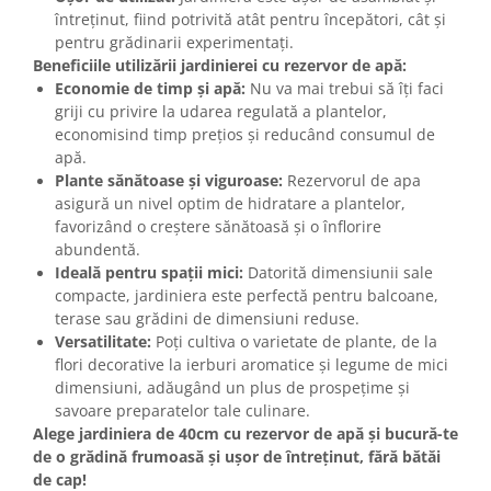
întreținut, fiind potrivită atât pentru începători, cât și
pentru grădinarii experimentați.
Beneficiile utilizării jardinierei cu rezervor de apă:
Economie de timp și apă:
Nu va mai trebui să îți faci
griji cu privire la udarea regulată a plantelor,
economisind timp prețios și reducând consumul de
apă.
Plante sănătoase și viguroase:
Rezervorul de apa
asigură un nivel optim de hidratare a plantelor,
favorizând o creștere sănătoasă și o înflorire
abundentă.
Ideală pentru spații mici:
Datorită dimensiunii sale
compacte, jardiniera este perfectă pentru balcoane,
terase sau grădini de dimensiuni reduse.
Versatilitate:
Poți cultiva o varietate de plante, de la
flori decorative la ierburi aromatice și legume de mici
dimensiuni, adăugând un plus de prospețime și
savoare preparatelor tale culinare.
Alege jardiniera de 40cm cu rezervor de apă și bucură-te
de o grădină frumoasă și ușor de întreținut, fără bătăi
de cap!