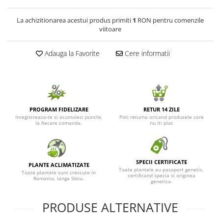
Seminte de Ierburi
La achizitionarea acestui produs primiti
1
RON pentru comenzile
Seminte de Legume/Fructe
viitoare
Adauga la Favorite
Cere informatii
PROGRAM FIDELIZARE
RETUR 14 ZILE
Inregistreaza-te si acumulezi puncte,
Poti returna oricand produsele care
la fiecare comanda.
nu iti plac
SPECII CERTIFICATE
PLANTE ACLIMATIZATE
Toate plantele au pasaport genetic,
Toate plantele sunt crescute in
certificand specia si originea
Romania, langa Sibiu.
genetica.
PRODUSE ALTERNATIVE