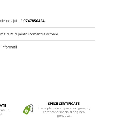
oie de ajutor?
0747856424
imiti
1
RON pentru comenzile viitoare
informatii
SPECII CERTIFICATE
ATE
Toate plantele au pasaport genetic,
cute in
certificand specia si originea
u.
genetica.