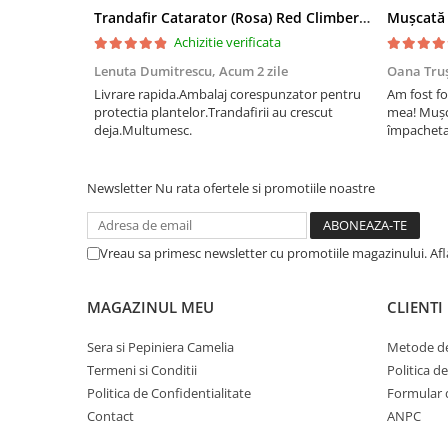
Trandafir Catarator (Rosa) Red Climber - 75cm
Achizitie verificata
Lenuta Dumitrescu,
Acum 2 zile
Oana Tru
Livrare rapida.Ambalaj corespunzator pentru
Am fost fo
protectia plantelor.Trandafirii au crescut
mea! Mușc
deja.Multumesc.
împachetat
afectate p
fost ambal
frumos înfl
Newsletter
Nu rata ofertele si promotiile noastre
Vreau sa primesc newsletter cu promotiile magazinului. Af
MAGAZINUL MEU
CLIENTI
Sera si Pepiniera Camelia
Metode de
Termeni si Conditii
Politica d
Politica de Confidentialitate
Formular 
Contact
ANPC