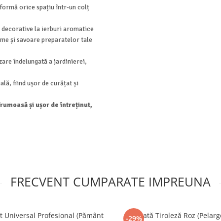
formă orice spațiu într-un colț
ri decorative la ierburi aromatice
ime și savoare preparatelor tale
zare îndelungată a jardinierei,
ală, fiind ușor de curățat și
rumoasă și ușor de întreținut,
FRECVENT CUMPARATE IMPREUNA
t Universal Profesional (Pământ
Mușcată Tiroleză Roz (Pelar
-29%