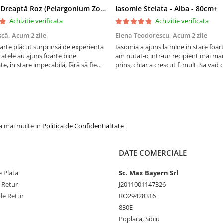
Mușcată Dreaptă Roz (Pelargonium Zonale)
Iasomie Stelata - Alba - 80cm+
Achizitie verificata
Achizitie verificata
șcă,
Acum 2 zile
Elena Teodorescu,
Acum 2 zile
arte plăcut surprinsă de experiența
Iasomia a ajuns la mine in stare foar
atele au ajuns foarte bine
am nutat-o intr-un recipient mai mar
e, în stare impecabilă, fără să fie
prins, chiar a crescut f. mult. Sa vad
e timpul transportului. Se vede că au
peste iarna, se spune ca este rezisten
ate cu multă grijă. Acum sunt
Vom vedea. Cumparati cu incredere,
orite și...
firma f serioasa, am ...
la mai multe in
Politica de Confidentialitate
DATE COMERCIALE
 Plata
Sc. Max Bayern Srl
e Retur
J2011001147326
de Retur
RO29428316
830E
Poplaca, Sibiu