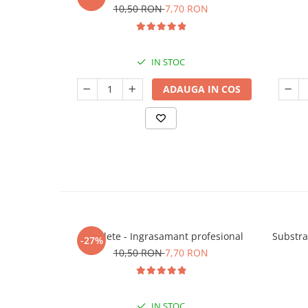
10,50 RON
7,70 RON
IN STOC
ADAUGA IN COS
5 Tablete - Ingrasamant profesional
Substra
-27%
10,50 RON
7,70 RON
IN STOC