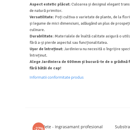
Aspect estetic plăcut:
Culoarea și designul elegant trans
de natură primitor.
Versatilitate:
Poți cultiva o varietate de plante, de la flo
și legume de mici dimensiuni, adăugând un plus de prospeț
culinare.
Durabilitate:
Materialele de înaltă calitate asigură o utili
fără a-și pierde aspectul sau funcționalitatea.
Ușor de întreținut:
Jardiniera nu necesită o îngrijire speci
întreținut.
Alege Jardiniera de 600mm și bucură-te de o grădină f
fără bătăi de cap!
Informatii conformitate produs
5 Tablete - Ingrasamant profesional
Substra
-27%