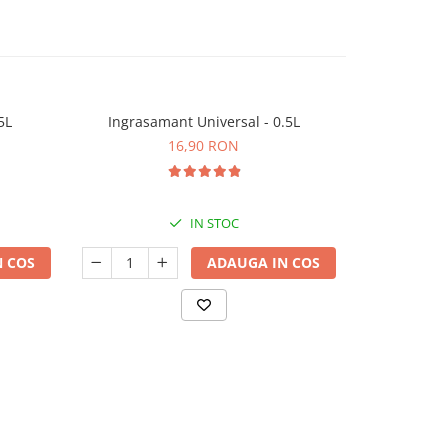
5L
Ingrasamant Universal - 0.5L
Substrat Univ
P
16,90 RON
IN STOC
 COS
ADAUGA IN COS