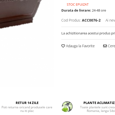
STOC EPUIZAT
Durata de livrare:
24-48 ore
Cod Produs:
ACC0076-2
Ai nev
La achizitionarea acestui produs pr
Adauga la Favorite
Cere 
RETUR 14 ZILE
PLANTE ACLIMATIZ
Poti returna oricand produsele care
Toate plantele sunt cres
nu iti plac
Romania, langa Sibi