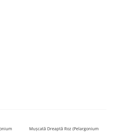
gonium
Mușcată Dreaptă Roz (Pelargonium
Mușcată 