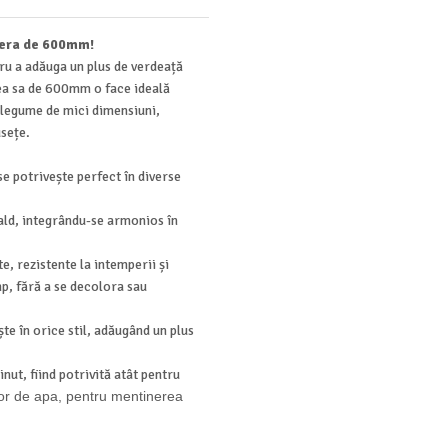
niera de 600mm!
tru a adăuga un plus de verdeață
nea sa de 600mm o face ideală
u legume de mici dimensiuni,
usețe.
 potrivește perfect în diverse
ald, integrându-se armonios în
e, rezistente la intemperii și
mp, fără a se decolora sau
te în orice stil, adăugând un plus
nut, fiind potrivită atât pentru
r de apa, pentru mentinerea