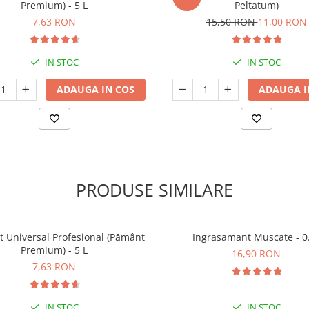
Premium) - 5 L
Peltatum)
7,63 RON
15,50 RON
11,00 RON
IN STOC
IN STOC
ADAUGA IN COS
ADAUGA I
PRODUSE SIMILARE
t Universal Profesional (Pământ
Ingrasamant Muscate - 0
Premium) - 5 L
16,90 RON
7,63 RON
IN STOC
IN STOC