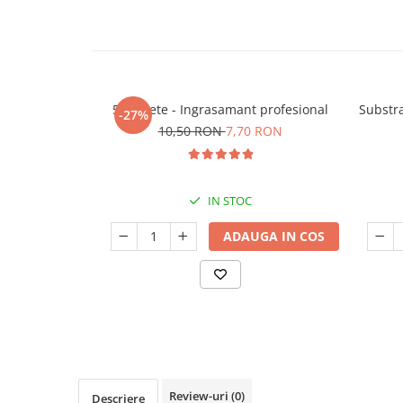
Seminte de Ierburi
Seminte de Legume/Fructe
5 Tablete - Ingrasamant profesional
Substra
-27%
10,50 RON
7,70 RON
IN STOC
ADAUGA IN COS
Review-uri
(0)
Descriere