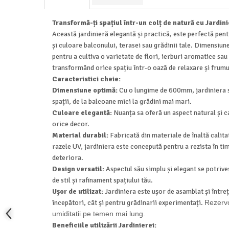
Transformă-ți spațiul într-un colț de natură cu Jardi
Această jardinieră elegantă și practică, este perfectă pen
și culoare balconului, terasei sau grădinii tale. Dimensiu
pentru a cultiva o varietate de flori, ierburi aromatice sa
transformând orice spațiu într-o oază de relaxare și frum
Caracteristici cheie:
Dimensiune optimă:
Cu o lungime de 600mm, jardiniera se
spații, de la balcoane mici la grădini mai mari.
Culoare elegantă:
Nuanța sa oferă un aspect natural și c
orice decor.
Material durabil:
Fabricată din materiale de înaltă calitat
razele UV, jardiniera este concepută pentru a rezista în ti
deteriora.
Design versatil:
Aspectul său simplu și elegant se potriveș
de stil și rafinament spațiului tău.
Ușor de utilizat:
Jardiniera este ușor de asamblat și întreți
începători, cât și pentru grădinarii experimentați.
Rezervo
umiditatii pe temen mai lung.
Beneficiile utilizării Jardinierei: