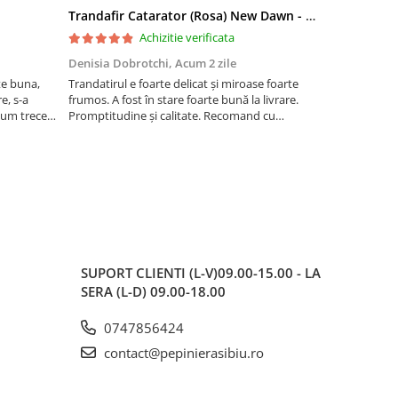
Trandafir Catarator (Rosa) New Dawn - 75cm
Artar Palma
Achizitie verificata
Denisia Dobrotchi,
Acum 2 zile
Hanceanu D
te buna,
Trandatirul e foarte delicat și miroase foarte
Felicitări
e, s-a
frumos. A fost în stare foarte bună la livrare.
 cum trece
Promptitudine și calitate. Recomand cu
ta la ger.
încredere.
 este o
SUPORT CLIENTI
(L-V)09.00-15.00 - LA
SERA (L-D) 09.00-18.00
0747856424
contact@pepinierasibiu.ro