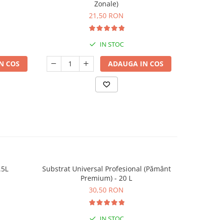
Zonale)
21,50 RON
IN STOC
N COS
ADAUGA IN COS
.5L
Substrat Universal Profesional (Pământ
Substrat U
Premium) - 20 L
30,50 RON
IN STOC