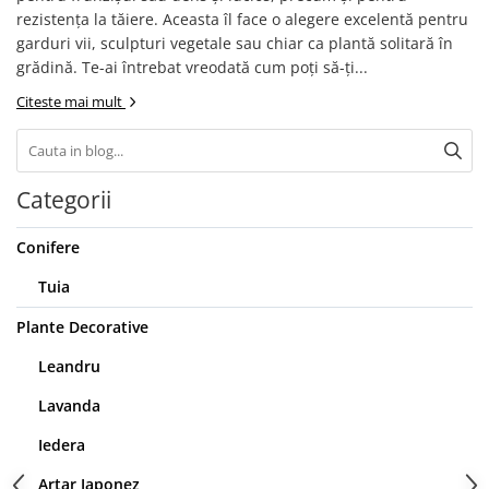
rezistența la tăiere. Aceasta îl face o alegere excelentă pentru
Seminte de Ierburi
garduri vii, sculpturi vegetale sau chiar ca plantă solitară în
Seminte de Legume/Fructe
grădină. Te-ai întrebat vreodată cum poți să-ți...
Citeste mai mult
Categorii
Conifere
Tuia
Plante Decorative
Leandru
Lavanda
Iedera
Artar Japonez