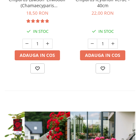
(Chamaecyparis
40cm
lawsoniana) - 20cm
18,50 RON
22,00 RON
IN STOC
IN STOC
ADAUGA IN COS
ADAUGA IN COS