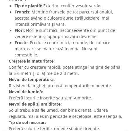
Tip de plantă:
Exterior, conifer veșnic verde.
Frunzis:
Menține frunzele pe tot parcursul anului,
acestea având o culoare aurie strălucitoare, mai
intensă primăvara și vara.
Flori:
Florile sunt mici, neconsecvente din punct de
vedere estetic și apar primăvara devreme.
Fructe:
Produce conuri mici, rotunde, de culoare
maro, care se maturează toamna. Nu sunt
comestibile.
Creștere la maturitate
:
Conifer cu creștere rapidă, poate atinge înălțimi de până
la 5-6 metri și o lățime de 2-3 metri.
Nevoi de temperatură:
Rezistent la îngheț, preferă temperaturile moderate.
Nevoi de lumină:
Preferă locurile însorite sau semi-umbrite.
Nevoi de apă și umiditate:
Solul trebuie să fie umed, dar bine drenat. Udarea
regulată, mai ales în perioadele secetoase, este esențială.
Tip de sol necesar:
Preferă solurile fertile, umede și bine drenate.