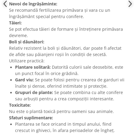
Nevoi de îngrășăminte:
Se recomandă fertilizarea primăvara și vara cu un
îngrășământ special pentru conifere.
Tăieri:
Se pot efectua tăieri de formare și întreținere primăvara
devreme.
Boli și dăunători:
Relativ rezistent la boli și dăunători, dar poate fi afectat
de afide sau păianjeni roșii în condiții de secetă.
Utilizare practică:
Plantare solitară:
Datorită culorii sale deosebite, este
un punct focal în orice grădină.
Gard viu:
Se poate folosi pentru crearea de garduri vii
înalte și dense, oferind intimitate și protecție.
Grupuri de plante:
Se poate combina cu alte conifere
sau arbuști pentru a crea compoziții interesante.
Toxicitate:
Nu este o plantă toxică pentru oameni sau animale.
Sfaturi suplimentare:
Plantarea se face oricand in timpul anului, fiind
crescut in ghiveci, în afara perioadelor de îngheț.