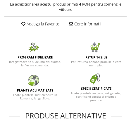
La achizitionarea acestui produs primiti
4
RON pentru comenzile
Seminte de Ierburi
viitoare
Seminte de Legume/Fructe
Adauga la Favorite
Cere informatii
PROGRAM FIDELIZARE
RETUR 14 ZILE
Inregistreaza-te si acumulezi puncte,
Poti returna oricand produsele care
la fiecare comanda.
nu iti plac
SPECII CERTIFICATE
PLANTE ACLIMATIZATE
Toate plantele au pasaport genetic,
Toate plantele sunt crescute in
certificand specia si originea
Romania, langa Sibiu.
genetica.
PRODUSE ALTERNATIVE