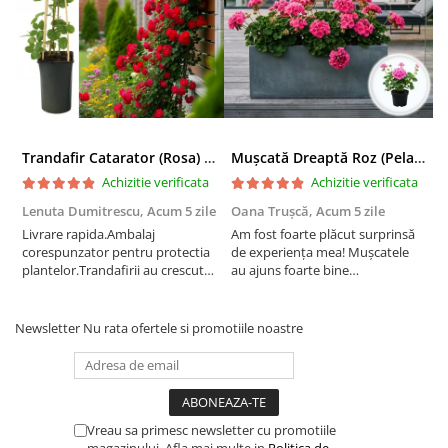
Trandafir Catarator (Rosa) Red Climber - 75cm
Mușcată Dreaptă Roz (Pelargonium Zonale)
Achizitie verificata
Achizitie verificata
Lenuta Dumitrescu,
Acum 5 zile
Oana Trușcă,
Acum 5 zile
E
Livrare rapida.Ambalaj
Am fost foarte plăcut surprinsă
I
corespunzator pentru protectia
de experiența mea! Mușcatele
f
plantelor.Trandafirii au crescut
au ajuns foarte bine
r
deja.Multumesc.
împachetate, în stare impecabilă,
c
fără să fie afectate pe timpul
c
transportului. Se vede că au fost
c
Newsletter
Nu rata ofertele si promotiile noastre
ambalate cu multă grijă. Acum
v
sunt frumos înflorite și...
e
Vreau sa primesc newsletter cu promotiile