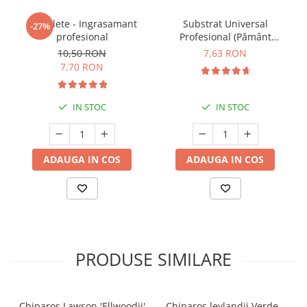
5 Tablete - Ingrasamant
Substrat Universal
-27%
profesional
Profesional (Pământ
Premium) - 5 L
10,50 RON
7,63 RON
7,70 RON
IN STOC
IN STOC
ADAUGA IN COS
ADAUGA IN COS
PRODUSE SIMILARE
Chiparos Lawson 'Ellwoodii'
Chiparos leylandii Verde -