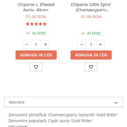
Chiparos L. Ellwood
Chiparos 'Little Spire'
Auriu- 40cm+
(Chamaecyparis
lawsoniana) - 60 cm
51,00 RON
81,00 RON
IN STOC
IN STOC
ADAUGA IN COS
ADAUGA IN COS
Descriere
Denumire științifică: Chamaecyparis leylandii 'Gold Rider'
Denumire populară: Cipăr auriu 'Gold Rider'
Descriere: