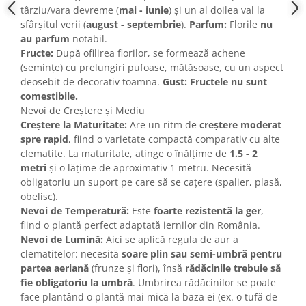
târziu/vara devreme (
mai - iunie
) și un al doilea val la
sfârșitul verii (
august - septembrie
).
Parfum:
Florile
nu
au parfum
notabil.
Fructe:
După ofilirea florilor, se formează achene
(semințe) cu prelungiri pufoase, mătăsoase, cu un aspect
deosebit de decorativ toamna.
Gust:
Fructele nu sunt
comestibile.
Nevoi de Creștere și Mediu
Creștere la Maturitate:
Are un ritm de
creștere moderat
spre rapid
, fiind o varietate compactă comparativ cu alte
clematite. La maturitate, atinge o înălțime de
1.5 - 2
metri
și o lățime de aproximativ 1 metru. Necesită
obligatoriu un suport pe care să se cațere (spalier, plasă,
obelisc).
Nevoi de Temperatură:
Este
foarte rezistentă la ger
,
fiind o plantă perfect adaptată iernilor din România.
Nevoi de Lumină:
Aici se aplică regula de aur a
clematitelor: necesită
soare plin sau semi-umbră pentru
partea aeriană
(frunze și flori), însă
rădăcinile trebuie să
fie obligatoriu la umbră
. Umbrirea rădăcinilor se poate
face plantând o plantă mai mică la baza ei (ex. o tufă de