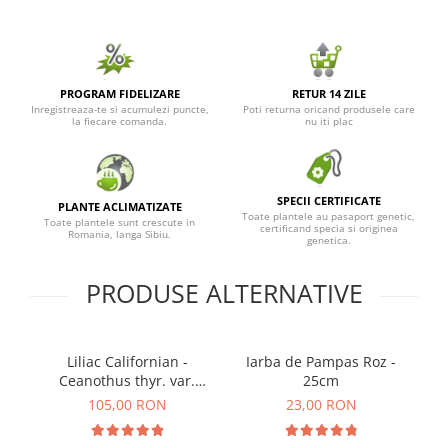
PROGRAM FIDELIZARE
RETUR 14 ZILE
Inregistreaza-te si acumulezi puncte,
Poti returna oricand produsele care
la fiecare comanda.
nu iti plac
SPECII CERTIFICATE
PLANTE ACLIMATIZATE
Toate plantele au pasaport genetic,
Toate plantele sunt crescute in
certificand specia si originea
Romania, langa Sibiu.
genetica.
PRODUSE ALTERNATIVE
Liliac Californian -
Iarba de Pampas Roz -
R
Ceanothus thyr. var.
25cm
repens (Tufa) - 30cm
105,00 RON
23,00 RON