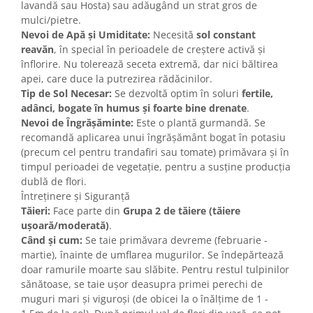
lavandă sau Hosta) sau adăugând un strat gros de
mulci/pietre.
Nevoi de Apă și Umiditate:
Necesită
sol constant
reavăn
, în special în perioadele de creștere activă și
înflorire. Nu tolerează seceta extremă, dar nici băltirea
apei, care duce la putrezirea rădăcinilor.
Tip de Sol Necesar:
Se dezvoltă optim în soluri
fertile,
adânci, bogate în humus și foarte bine drenate
.
Nevoi de Îngrășăminte:
Este o plantă gurmandă. Se
recomandă aplicarea unui îngrășământ bogat în potasiu
(precum cel pentru trandafiri sau tomate) primăvara și în
timpul perioadei de vegetație, pentru a susține producția
dublă de flori.
Întreținere și Siguranță
Tăieri:
Face parte din
Grupa 2 de tăiere (tăiere
ușoară/moderată)
.
Când și cum:
Se taie primăvara devreme (februarie -
martie), înainte de umflarea mugurilor. Se îndepărtează
doar ramurile moarte sau slăbite. Pentru restul tulpinilor
sănătoase, se taie ușor deasupra primei perechi de
muguri mari și viguroși (de obicei la o înălțime de 1 -