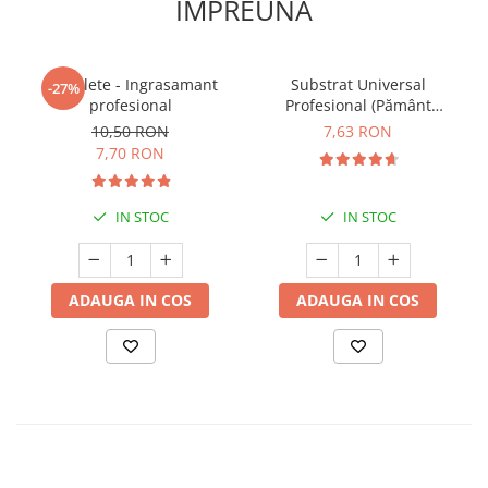
IMPREUNA
5 Tablete - Ingrasamant
Substrat Universal
-27%
profesional
Profesional (Pământ
Premium) - 5 L
10,50 RON
7,63 RON
7,70 RON
IN STOC
IN STOC
ADAUGA IN COS
ADAUGA IN COS