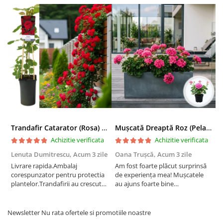
Trandafir Catarator (Rosa) Red Climber - 75cm
Mușcată Dreaptă Roz (Pelargonium Zonale)
Achizitie verificata
Achizitie verificata
Lenuta Dumitrescu,
Acum 3 zile
Oana Trușcă,
Acum 3 zile
E
Livrare rapida.Ambalaj
Am fost foarte plăcut surprinsă
I
corespunzator pentru protectia
de experiența mea! Mușcatele
f
plantelor.Trandafirii au crescut
au ajuns foarte bine
r
deja.Multumesc.
împachetate, în stare impecabilă,
c
fără să fie afectate pe timpul
c
transportului. Se vede că au fost
c
Newsletter
Nu rata ofertele si promotiile noastre
ambalate cu multă grijă. Acum
v