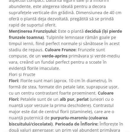
aspectul compact. Datorită vigorii sale și a înfloririi
abundente, este alegerea ideală pentru a decora
suprafețele verticale din grădină. Dimensiunea de 40 cm
oferă o plantă deja dezvoltată, pregătită să se prindă
rapid de suportul oferit.
Menținerea Frunzișului:
Este o plantă
deciduă (își pierde
frunzele toamna)
. Tulpinile lemnoase rămân goale pe
timpul iernii, fiind perfect normale și sănătoase în acest
stadiu de repaus.
Culoare Frunze:
Frunzele sunt
compuse, de un
verde-aprins
primăvara și verde-mediu
vara, creând un fundal perfect pentru a scoate în
evidență florile imaculate.
Flori și Fructe
Flori:
Florile sunt mari (aprox. 10 cm în diametru), în
formă de stea, formate din petale late, suprapuse ușor,
cu un centru contrastant foarte proeminent.
Culoare
Flori:
Petalele sunt de un
alb pur, perlat
(uneori cu o
nuanță ușor verzuie la prima deschidere). Contrastul
major este dat de centrul florii (staminele), care are o
nuanță puternică de
purpuriu-maroniu (culoarea
biscuitului/ciocolatei)
.
Perioada de Înflorire:
Înflorește în
două valuri generoase: un prim val abundent primăvara