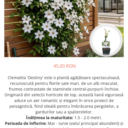
Prun - Prunus
Bulbi de Delphinium
Bulbi de Echinacea
Păr - Pyrus communis
Bulbi de Frezie
Smochini - Ficus carica
Bulbi de Fritillaria
Viță de Vie - Vitis
Bulbi de Gaillardia (Kokarda)
Zmeur - Rubus
Bulbi de Gladiole
Bulbi de Irisi - Stanjenel
Bulbi de Lalele
Bulbi de Leucanthemum
45,00 RON
Bulbi de Muscari
Bulbi de Narcise
Clematita 'Destiny' este o plantă agățătoare spectaculoasă,
Bulbi de Ranunculus
recunoscută pentru florile sale mari, de un alb imaculat,
frumos contrastate de staminele central-purpurii închise.
Bulbi de Tigridia
Originară din selecții horticole de top, această liană viguroasă
Bulbi de Zambile
aduce un aer romantic și elegant în orice proiect de
Bulbi de Zantedeschia
peisagistică, fiind ideală pentru îmbrăcarea pergolelor, a
gardurilor sau a spalierelelor.
Bulbi Sparaxis
Înălțimea la maturitate:
1.5 - 2.0 metri.
Mixuri de Bulbi
Perioada de înflorire:
Mai - Iunie (valul principal abundent) și
Seminte de Flori