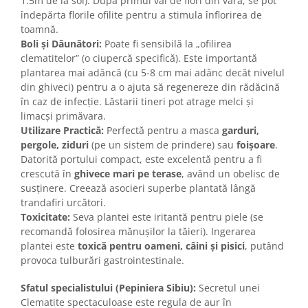
1.5m de la sol). După primul val de flori din vară, se pot
îndepărta florile ofilite pentru a stimula înflorirea de
toamnă.
Boli și Dăunători:
Poate fi sensibilă la „ofilirea
clematitelor” (o ciupercă specifică). Este importantă
plantarea mai adâncă (cu 5-8 cm mai adânc decât nivelul
din ghiveci) pentru a o ajuta să regenereze din rădăcină
în caz de infecție. Lăstarii tineri pot atrage melci și
limacși primăvara.
Utilizare Practică:
Perfectă pentru a masca
garduri,
pergole, ziduri
(pe un sistem de prindere) sau
foișoare
.
Datorită portului compact, este excelentă pentru a fi
crescută în
ghivece mari pe terase
, având un obelisc de
susținere. Creează asocieri superbe plantată lângă
trandafiri urcători.
Toxicitate:
Seva plantei este iritantă pentru piele (se
recomandă folosirea mănușilor la tăieri). Ingerarea
plantei este
toxică pentru oameni, câini și pisici
, putând
provoca tulburări gastrointestinale.
Sfatul specialistului (Pepiniera Sibiu):
Secretul unei
Clematite spectaculoase este regula de aur în