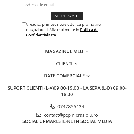
sunt frumos înflorite și...
e
Vreau sa primesc newsletter cu promotiile
magazinului. Afla mai multe in
Politica de
Confidentialitate
MAGAZINUL MEU
CLIENTI
DATE COMERCIALE
SUPORT CLIENTI
(L-V)09.00-15.00 - LA SERA (L-D) 09.00-
18.00
0747856424
contact@pepinierasibiu.ro
SOCIAL
URMARESTE-NE IN SOCIAL MEDIA