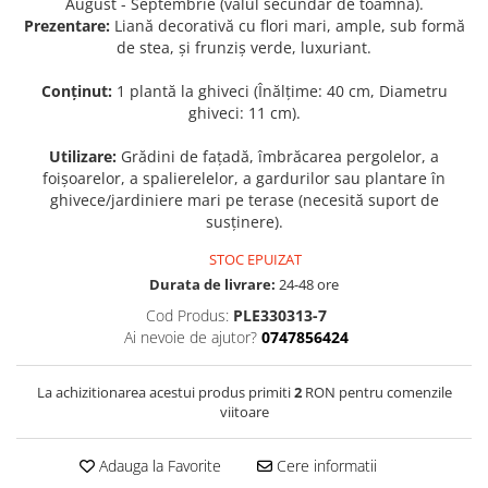
August - Septembrie (valul secundar de toamnă).
Prezentare:
Liană decorativă cu flori mari, ample, sub formă
Seminte de Ierburi
de stea, și frunziș verde, luxuriant.
Seminte de Legume/Fructe
Conținut:
1 plantă la ghiveci (Înălțime: 40 cm, Diametru
ghiveci: 11 cm).
Utilizare:
Grădini de fațadă, îmbrăcarea pergolelor, a
foișoarelor, a spalierelelor, a gardurilor sau plantare în
ghivece/jardiniere mari pe terase (necesită suport de
susținere).
STOC EPUIZAT
Durata de livrare:
24-48 ore
Cod Produs:
PLE330313-7
Ai nevoie de ajutor?
0747856424
La achizitionarea acestui produs primiti
2
RON pentru comenzile
viitoare
Adauga la Favorite
Cere informatii