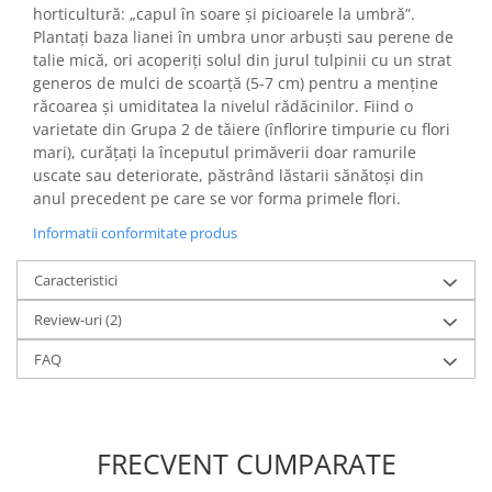
horticultură: „capul în soare și picioarele la umbră”.
Plantați baza lianei în umbra unor arbuști sau perene de
talie mică, ori acoperiți solul din jurul tulpinii cu un strat
generos de mulci de scoarță (5-7 cm) pentru a menține
răcoarea și umiditatea la nivelul rădăcinilor. Fiind o
varietate din Grupa 2 de tăiere (înflorire timpurie cu flori
mari), curățați la începutul primăverii doar ramurile
uscate sau deteriorate, păstrând lăstarii sănătoși din
anul precedent pe care se vor forma primele flori.
Informatii conformitate produs
Caracteristici
Review-uri
(2)
FAQ
FRECVENT CUMPARATE