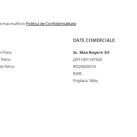
la mai multe in
Politica de Confidentialitate
DATE COMERCIALE
 Plata
Sc. Max Bayern Srl
e Retur
J2011001147326
de Retur
RO29428316
830E
Poplaca, Sibiu