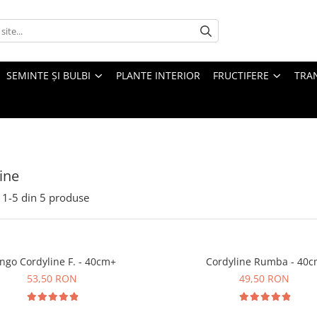
SEMINTE ȘI BULBI
PLANTE INTERIOR
FRUCTIFERE
TRAN
ine
1-
5
din
5
produse
ngo Cordyline F. - 40cm+
Cordyline Rumba - 40
53,50 RON
49,50 RON