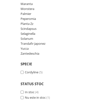
Maranta
Seminte de Ierburi
Monstera
Seminte de Legume/Fructe
Palmier
Peperomia
Planta Zz
Scindapsus
Selaginella
Solanum
Trandafir Japonez
Yucca
Zantedeschia
SPECIE
Cordyline
(5)
STATUS STOC
In stoc
(4)
Nu este in stoc
(1)