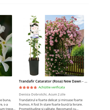
Trandafir Catarator (Rosa) New Dawn - 75cm
Artar Palma
Achizitie verificata
Denisia Dobrotchi,
Acum 2 zile
Hanceanu D
te buna,
Trandatirul e foarte delicat și miroase foarte
Felicitări
e, s-a
frumos. A fost în stare foarte bună la livrare.
 cum trece
Promptitudine și calitate. Recomand cu