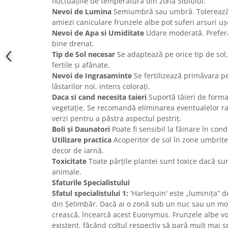
fluctuațiile de temperatură din zona Sibiului.
Nevoi de Lumina
Semiumbră sau umbră. Tolerează 
amiezi caniculare frunzele albe pot suferi arsuri uș
Nevoi de Apa si Umiditate
Udare moderată. Preferă
bine drenat.
Tip de Sol necesar
Se adaptează pe orice tip de sol,
fertile și afânate.
Nevoi de Ingrasaminte
Se fertilizează primăvara pe
lăstarilor noi, intens colorați.
Daca si cand necesita taieri
Suportă tăieri de forma
vegetație. Se recomandă eliminarea eventualelor r
verzi pentru a păstra aspectul pestriț.
Boli și Daunatori
Poate fi sensibil la făinare în con
Utilizare practica
Acoperitor de sol în zone umbrite
decor de iarnă.
Toxicitate
Toate părțile plantei sunt toxice dacă s
animale.
Sfaturile Specialistului
Sfatul specialistului 1:
'Harlequin' este „luminița” de
din Șelimbăr. Dacă ai o zonă sub un nuc sau un mo
crească, încearcă acest Euonymus. Frunzele albe vo
existent, făcând colțul respectiv să pară mult mai sp