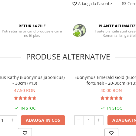
Adauga la Favorite
Cere 
RETUR 14 ZILE
PLANTE ACLIMATIZ
Poti returna oricand produsele care
Toate plantele sunt cres
nu iti plac
Romania, langa Sibi
PRODUSE ALTERNATIVE
us Kathy (Euonymus japonicus)
Euonymus Emerald Gold (Eu
- 30cm (P13)
fortunei) - 20-30cm (P13
47,50 RON
40,00 RON
IN STOC
IN STOC
ADAUGA IN COS
ADAUGA IN