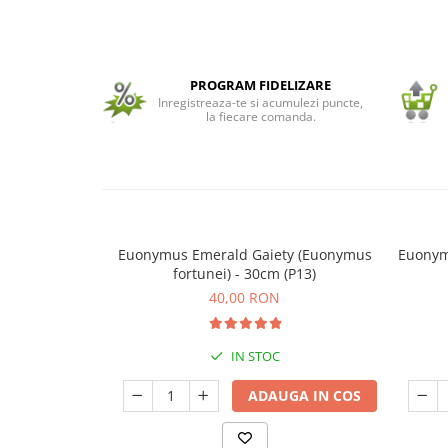
Seminte de Ierburi
Seminte de Legume/Fructe
PROGRAM FIDELIZARE
Inregistreaza-te si acumulezi puncte,
la fiecare comanda.
Euonymus Emerald Gaiety (Euonymus
Euonym
fortunei) - 30cm (P13)
40,00 RON
IN STOC
ADAUGA IN COS