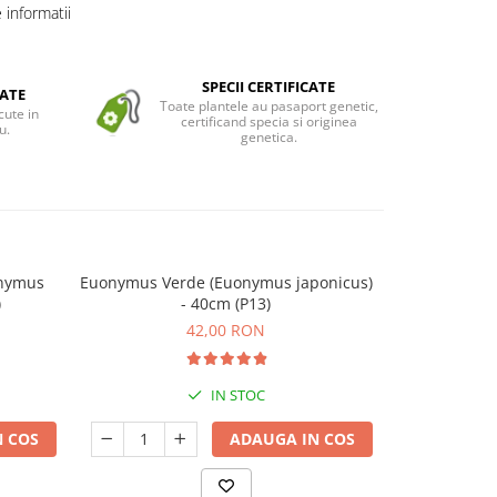
informatii
SPECII CERTIFICATE
ATE
Toate plantele au pasaport genetic,
cute in
certificand specia si originea
u.
genetica.
onymus
Euonymus Verde (Euonymus japonicus)
Euonymus Si
)
- 40cm (P13)
42,00 RON
IN STOC
 COS
ADAUGA IN COS