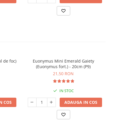
l de foc)
Euonymus Mini Emerald Gaiety
Euon
(Euonymus fort.) - 20cm (P9)
(Euo
21,50 RON
IN STOC
N COS
ADAUGA IN COS