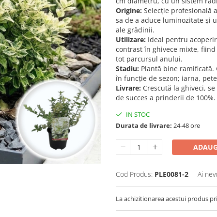
cm diametru, cu un sistem radi
Origine:
Selecție profesională 
sa de a aduce luminozitate și 
ale grădinii.
Utilizare:
Ideal pentru acoperir
contrast în ghivece mixte, fiin
tot parcursul anului.
Stadiu:
Plantă bine ramificată. 
în funcție de sezon; iarna, pet
Livrare:
Crescută la ghiveci, se
de succes a prinderii de 100%.
IN STOC
Durata de livrare:
24-48 ore
ADAUG
Cod Produs:
PLE0081-2
Ai nev
La achizitionarea acestui produs pr