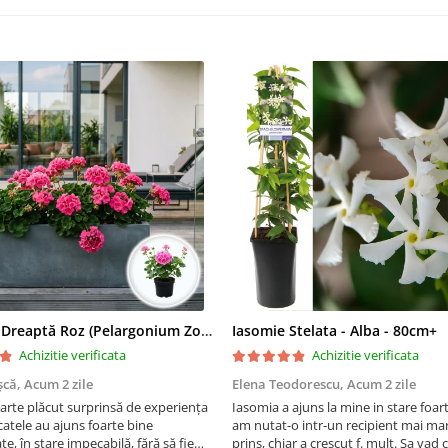
Mușcată Dreaptă Roz (Pelargonium Zonale)
Iasomie Stelata - Alba - 80cm+
Achizitie verificata
Achizitie verificata
șcă,
Acum 2 zile
Elena Teodorescu,
Acum 2 zile
arte plăcut surprinsă de experiența
Iasomia a ajuns la mine in stare foar
atele au ajuns foarte bine
am nutat-o intr-un recipient mai mar
e, în stare impecabilă, fără să fie
prins, chiar a crescut f. mult. Sa vad