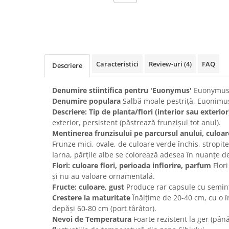
Caracteristici
Review-uri
(4)
FAQ
Descriere
Denumire stiintifica pentru 'Euonymus'
Euonymus f
Denumire populara
Salbă moale pestriță, Euonimu
Descriere: Tip de planta/flori (interior sau exterior
exterior, persistent (păstrează frunzișul tot anul).
Mentinerea frunzisului pe parcursul anului, culoa
Frunze mici, ovale, de culoare verde închis, stropit
Iarna, părțile albe se colorează adesea în nuanțe de
Flori: culoare flori, perioada inflorire, parfum
Flori
și nu au valoare ornamentală.
Fructe: culoare, gust
Produce rar capsule cu seminț
Crestere la maturitate
Înălțime de 20-40 cm, cu o î
depăși 60-80 cm (port târâtor).
Nevoi de Temperatura
Foarte rezistent la ger (până