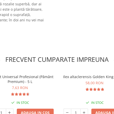
ă rozalie superbă, dar ai
i este o plantă târâtoare,
i rapid o suprafață,
ante; în doi ani nu vei mai
FRECVENT CUMPARATE IMPREUNA
t Universal Profesional (Pământ
Ilex altaclerensis Golden Kin
Premium) - 5 L
58,00 RON
7,63 RON
IN STOC
IN STOC
ADAUGA IN COS
ADAUGA I