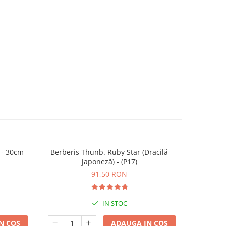
g - 30cm
Berberis Thunb. Ruby Star (Dracilă
Heuchera C
japoneză) - (P17)
91,50 RON
IN STOC
N COS
ADAUGA IN COS