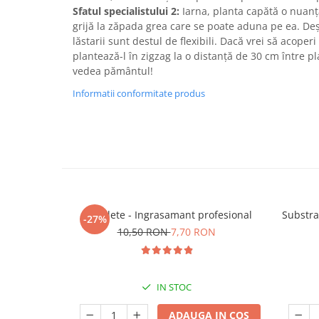
Sfatul specialistului 2:
Iarna, planta capătă o nuanț
grijă la zăpada grea care se poate aduna pe ea. Deș
lăstarii sunt destul de flexibili. Dacă vrei să acoper
plantează-l în zigzag la o distanță de 30 cm între pl
vedea pământul!
Informatii conformitate produs
5 Tablete - Ingrasamant profesional
Substra
-27%
10,50 RON
7,70 RON
IN STOC
ADAUGA IN COS