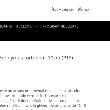
0747856424
0,00
DAFIRI
ACCESORII
PROGRAM FIDELIZARE
uonymus fortunei) - 30cm (P13)
este un arbust ornamental de talie mică, absolut
ău pestriț, unde verdele închis este stropit
ate, lăstarii tineri apărând adesea complet albi.
ine ramificat, livrat în ghiveci de producție de 12-13