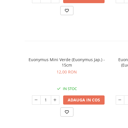
Euonymus Mini Verde (Euonymus Jap.) -
Euon
15cm
(Eu
12,00 RON
IN STOC
ADAUGA IN COS