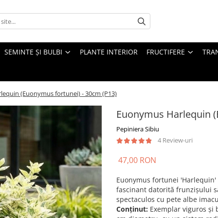
SEMINTE ȘI BULBI
PLANTE INTERIOR
FRUCTIFERE
TRAN
equin (Euonymus fortunei) - 30cm (P13)
Euonymus Harlequin (E
Pepiniera Sibiu
4 Review-uri
47,00 RON
Euonymus fortunei 'Harlequin' 
fascinant datorită frunzișului s
spectaculos cu pete albe imacul
Conținut:
Exemplar viguros și b