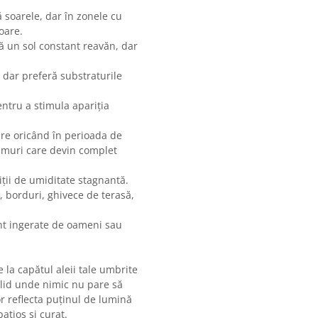
soarele, dar în zonele cu
oare.
 un sol constant reavăn, dar
 dar preferă substraturile
ntru a stimula apariția
re oricând în perioada de
amuri care devin complet
diții de umiditate stagnantă.
, borduri, ghivece de terasă,
unt ingerate de oameni sau
 la capătul aleii tale umbrite
lid unde nimic nu pare să
r reflecta puținul de lumină
ațios și curat.