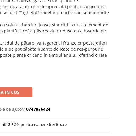
cular sănătos și gata de transplantare.
aclimatizată, extrem de apreciată pentru capacitatea
un aspect "înghețat" zonelor umbrite sau semiumbrite
ea solului, borduri joase, stâncării sau ca element de
d o plantă care își păstrează frumusețea alb-verde pe
Gradul de pătare (variegare) al frunzelor poate diferi
ele albe pot căpăta nuanțe delicate de roz-purpuriu.
 poate planta oricând în timpul anului, oferind o rată
A IN COS
oie de ajutor?
0747856424
imiti
2
RON pentru comenzile viitoare