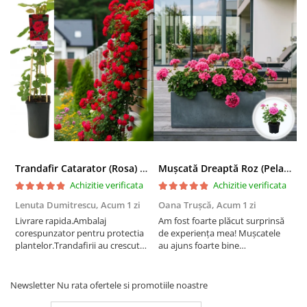
Trandafir Catarator (Rosa) Red Climber - 75cm
Mușcată Dreaptă Roz (Pelargonium Zonale)
Achizitie verificata
Achizitie verificata
Lenuta Dumitrescu,
Acum 1 zi
Oana Trușcă,
Acum 1 zi
E
Livrare rapida.Ambalaj
Am fost foarte plăcut surprinsă
I
corespunzator pentru protectia
de experiența mea! Mușcatele
f
plantelor.Trandafirii au crescut
au ajuns foarte bine
r
deja.Multumesc.
împachetate, în stare impecabilă,
c
fără să fie afectate pe timpul
c
transportului. Se vede că au fost
c
Newsletter
Nu rata ofertele si promotiile noastre
ambalate cu multă grijă. Acum
v