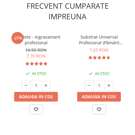
FRECVENT CUMPARATE
IMPREUNA
5 Tablete - Ingrasamant
Substrat Universal
-27%
profesional
Profesional (Pământ
Premium) - 5 L
10,50 RON
7,63 RON
7,70 RON
IN STOC
IN STOC
ADAUGA IN COS
ADAUGA IN COS