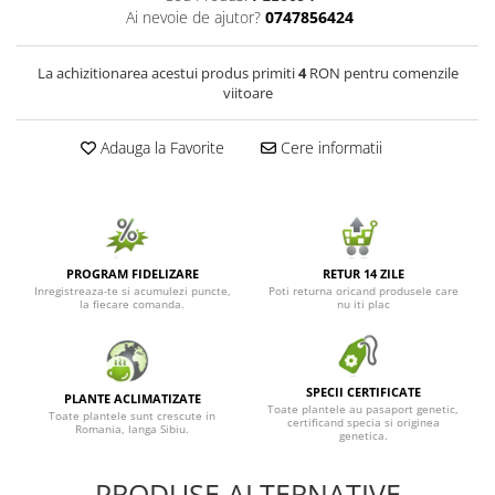
Ai nevoie de ajutor?
0747856424
Seminte de Ierburi
Seminte de Legume/Fructe
La achizitionarea acestui produs primiti
4
RON pentru comenzile
viitoare
Adauga la Favorite
Cere informatii
PROGRAM FIDELIZARE
RETUR 14 ZILE
Inregistreaza-te si acumulezi puncte,
Poti returna oricand produsele care
la fiecare comanda.
nu iti plac
SPECII CERTIFICATE
PLANTE ACLIMATIZATE
Toate plantele au pasaport genetic,
Toate plantele sunt crescute in
certificand specia si originea
Romania, langa Sibiu.
genetica.
PRODUSE ALTERNATIVE