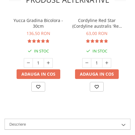
Yucca Gradina Bicolora -
Cordyline Red Star
30cm
(Cordyline australis 'Red
Star') - 50cm
136,50 RON
63,00 RON
IN STOC
IN STOC
ADAUGA IN COS
ADAUGA IN COS
Descriere