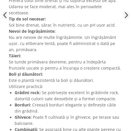
Preferă solul bine drenat și nu suportă excesul de apă.
Udarea se face moderat, mai ales în perioadele
secetoase.
Tip de sol necesar:
Sol bine drenat, sărac în nutrienți, cu un pH ușor acid.
Nevoi de îngrășăminte:
Nu are nevoie de multe îngrășăminte. Un îngrășământ
ușor, cu eliberare lentă, poate fi administrat o dată pe
an, primăvara.
Tǎieri:
Se tunde primăvara devreme, pentru a îndepărta
frunzele uscate și pentru a încuraja o creștere compactă.
Boli și dăunători:
Este o plantă rezistentă la boli și dăunători.
Utilizare practică:
Grădini rock:
Se potrivește excelent în grădinile rock,
datorită culorii sale deosebite și a formei compacte.
Borduri:
Creează borduri elegante și definește căile
din grădină.
Ghivece:
Poate fi cultivată și în ghivece, pe terase sau
balcoane.
Combinații:
Se asociază bine cu alte plante perene cu