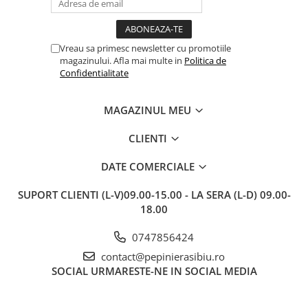
sunt frumos înflorite și...
e
Vreau sa primesc newsletter cu promotiile
magazinului. Afla mai multe in
Politica de
Confidentialitate
MAGAZINUL MEU
CLIENTI
DATE COMERCIALE
SUPORT CLIENTI
(L-V)09.00-15.00 - LA SERA (L-D) 09.00-
18.00
0747856424
contact@pepinierasibiu.ro
SOCIAL
URMARESTE-NE IN SOCIAL MEDIA