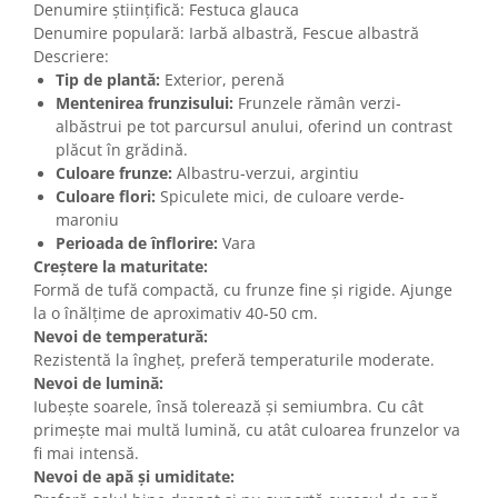
Denumire științifică: Festuca glauca
Denumire populară: Iarbă albastră, Fescue albastră
Descriere:
Tip de plantă:
Exterior, perenă
Mentenirea frunzisului:
Frunzele rămân verzi-
albăstrui pe tot parcursul anului, oferind un contrast
plăcut în grădină.
Culoare frunze:
Albastru-verzui, argintiu
Culoare flori:
Spiculete mici, de culoare verde-
maroniu
Perioada de înflorire:
Vara
Creștere la maturitate:
Formă de tufă compactă, cu frunze fine și rigide. Ajunge
la o înălțime de aproximativ 40-50 cm.
Nevoi de temperatură:
Rezistentă la îngheț, preferă temperaturile moderate.
Nevoi de lumină:
Iubește soarele, însă tolerează și semiumbra. Cu cât
primește mai multă lumină, cu atât culoarea frunzelor va
fi mai intensă.
Nevoi de apă și umiditate: