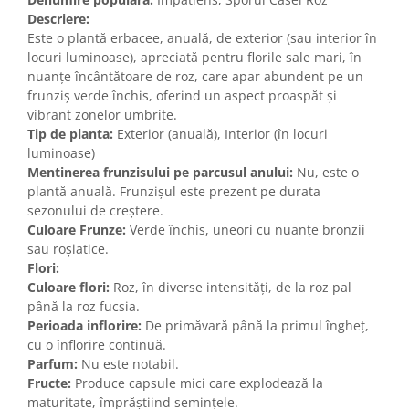
Descriere:
Este o plantă erbacee, anuală, de exterior (sau interior în
locuri luminoase), apreciată pentru florile sale mari, în
nuanțe încântătoare de roz, care apar abundent pe un
frunziș verde închis, oferind un aspect proaspăt și
vibrant zonelor umbrite.
Tip de planta:
Exterior (anuală), Interior (în locuri
luminoase)
Mentinerea frunzisului pe parcusul anului:
Nu, este o
plantă anuală. Frunzișul este prezent pe durata
sezonului de creștere.
Culoare Frunze:
Verde închis, uneori cu nuanțe bronzii
sau roșiatice.
Flori:
Culoare flori:
Roz, în diverse intensități, de la roz pal
până la roz fucsia.
Perioada inflorire:
De primăvară până la primul îngheț,
cu o înflorire continuă.
Parfum:
Nu este notabil.
Fructe:
Produce capsule mici care explodează la
maturitate, împrăștiind semințele.