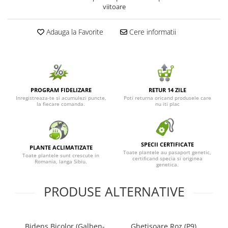
viitoare
Seminte de Ierburi
Seminte de Legume/Fructe
Adauga la Favorite
Cere informatii
PROGRAM FIDELIZARE
RETUR 14 ZILE
Inregistreaza-te si acumulezi puncte,
Poti returna oricand produsele care
la fiecare comanda.
nu iti plac
SPECII CERTIFICATE
PLANTE ACLIMATIZATE
Toate plantele au pasaport genetic,
Toate plantele sunt crescute in
certificand specia si originea
Romania, langa Sibiu.
genetica.
PRODUSE ALTERNATIVE
Bidens Bicolor (Galben-
Ghetisoare Roz (P9)
M