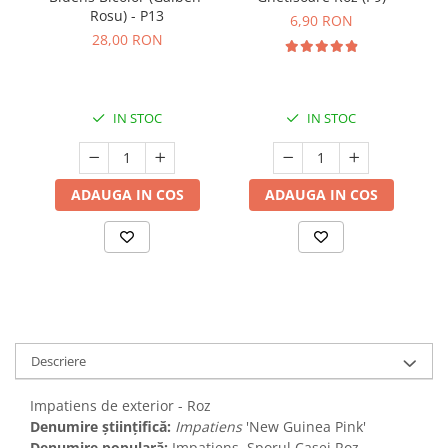
Rosu) - P13
(
6,90 RON
28,00 RON
IN STOC
IN STOC
ADAUGA IN COS
ADAUGA IN COS
Descriere
Impatiens de exterior - Roz
Denumire științifică:
Impatiens
'New Guinea Pink'
Denumire populară:
Impatiens, Sporul Casei Roz