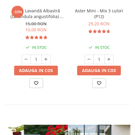
Butaș Lavandă Albastră
Aster Mini - Mix 3 culori
-33%
(Lavandula angustifolia) -
(P12)
Înrădăcinat
15,00 RON
29,20 RON
10,00 RON
IN STOC
IN STOC
ADAUGA IN COS
ADAUGA IN COS