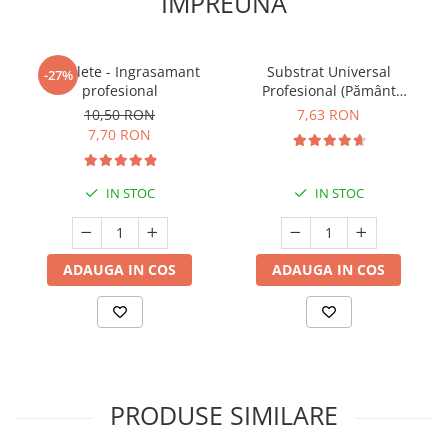
IMPREUNA
5 Tablete - Ingrasamant
Substrat Universal
-27%
profesional
Profesional (Pământ
Premium) - 5 L
10,50 RON
7,63 RON
7,70 RON
IN STOC
IN STOC
ADAUGA IN COS
ADAUGA IN COS
PRODUSE SIMILARE