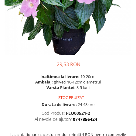
Prun - Prunus
Bulbi de Delphinium
Bulbi de Echinacea
Păr - Pyrus communis
Bulbi de Frezie
Smochini - Ficus carica
Bulbi de Fritillaria
Viță de Vie - Vitis
Bulbi de Gaillardia (Kokarda)
Zmeur - Rubus
Bulbi de Gladiole
Bulbi de Irisi - Stanjenel
Bulbi de Lalele
Bulbi de Leucanthemum
29,53 RON
Bulbi de Muscari
Inaltimea la livrare:
10-20cm
Bulbi de Narcise
Ambalaj:
ghiveci 10-12cm diametrul
Bulbi de Ranunculus
Varsta Plantei:
3-5 luni
Bulbi de Tigridia
STOC EPUIZAT
Bulbi de Zambile
Durata de livrare:
24-48 ore
Bulbi de Zantedeschia
Cod Produs:
FLO00521-2
Bulbi Sparaxis
Ai nevoie de ajutor?
0747856424
Mixuri de Bulbi
La achizitionarea acestui produs primiti
1
RON pentru comenzile
Seminte de Flori