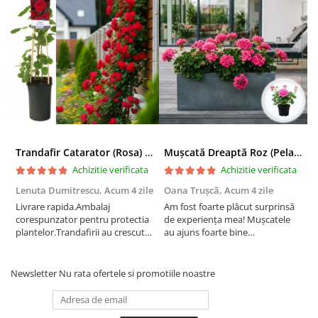
Trandafir Catarator (Rosa) Red Climber - 75cm
Mușcată Dreaptă Roz (Pelargonium Zonale)
Achizitie verificata
Achizitie verificata
Lenuta Dumitrescu,
Acum 4 zile
Oana Trușcă,
Acum 4 zile
E
Livrare rapida.Ambalaj
Am fost foarte plăcut surprinsă
I
corespunzator pentru protectia
de experiența mea! Mușcatele
f
plantelor.Trandafirii au crescut
au ajuns foarte bine
r
deja.Multumesc.
împachetate, în stare impecabilă,
c
fără să fie afectate pe timpul
c
transportului. Se vede că au fost
c
Newsletter
Nu rata ofertele si promotiile noastre
ambalate cu multă grijă. Acum
v
sunt frumos înflorite și...
e