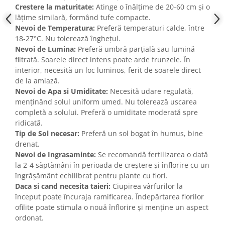
Crestere la maturitate:
Atinge o înălțime de 20-60 cm și o
lățime similară, formând tufe compacte.
Nevoi de Temperatura:
Preferă temperaturi calde, între
18-27°C. Nu tolerează înghețul.
Nevoi de Lumina:
Preferă umbră parțială sau lumină
filtrată. Soarele direct intens poate arde frunzele. În
interior, necesită un loc luminos, ferit de soarele direct
de la amiază.
Nevoi de Apa si Umiditate:
Necesită udare regulată,
menținând solul uniform umed. Nu tolerează uscarea
completă a solului. Preferă o umiditate moderată spre
ridicată.
Tip de Sol necesar:
Preferă un sol bogat în humus, bine
drenat.
Nevoi de Ingrasaminte:
Se recomandă fertilizarea o dată
la 2-4 săptămâni în perioada de creștere și înflorire cu un
îngrășământ echilibrat pentru plante cu flori.
Daca si cand necesita taieri:
Ciupirea vârfurilor la
început poate încuraja ramificarea. Îndepărtarea florilor
ofilite poate stimula o nouă înflorire și menține un aspect
ordonat.