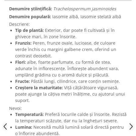
Denumire științifică:
Trachelospermum jasminoides
Denumire populară:
Iasomie albă, Iasomie stelată albă
Descriere:
Tip de plantă:
Exterior, dar poate fi cultivată și în
ghivece mari, în zone însorite.
Frunzis:
Peren, frunze ovale, lucioase, de culoare
verde închis cu margini galbene crem, oferind un
contrast deosebit.
Flori:
albe, foarte parfumate, cu formă de stea,
adunate în inflorescențe. Înflorește abundent vara,
umplând grădina cu o aromă dulce și plăcută.
Fructe:
Păstăi lungi, cilindrice, care conțin semințe.
Creștere la maturitate:
Viță cățărătoare viguroasă,
poate ajunge la câțiva metri înălțime, cu ajutorul unui
suport.
Nevoi:
Temperatură:
Preferă locurile calde și însorite. Rezistă
la temperaturi scăzute, dar nu la înghețuri severe.
Lumina:
Necesită multă lumină solară directă pentru
o înflorire abundentă.