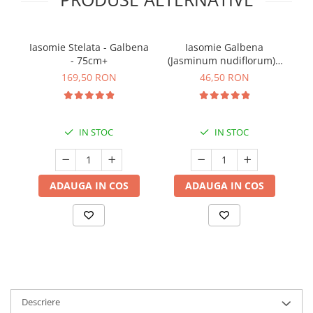
Iasomie Stelata - Galbena
Iasomie Galbena
M
- 75cm+
(Jasminum nudiflorum) -
50cm
169,50 RON
46,50 RON
IN STOC
IN STOC
ADAUGA IN COS
ADAUGA IN COS
Descriere