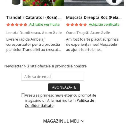
Trandafir Catarator (Rosa) Red Climber - 75cm
Mușcată Dreaptă Roz (Pelargonium Zonale)
Achizitie verificata
Achizitie verificata
Lenuta Dumitrescu,
Acum 2 zile
Oana Trușcă,
Acum 2 zile
E
Livrare rapida.Ambalaj
Am fost foarte plăcut surprinsă
I
corespunzator pentru protectia
de experiența mea! Mușcatele
f
plantelor.Trandafirii au crescut
au ajuns foarte bine
r
deja.Multumesc.
împachetate, în stare impecabilă,
c
fără să fie afectate pe timpul
c
transportului. Se vede că au fost
c
Newsletter
Nu rata ofertele si promotiile noastre
ambalate cu multă grijă. Acum
v
sunt frumos înflorite și...
e
Vreau sa primesc newsletter cu promotiile
magazinului. Afla mai multe in
Politica de
Confidentialitate
MAGAZINUL MEU