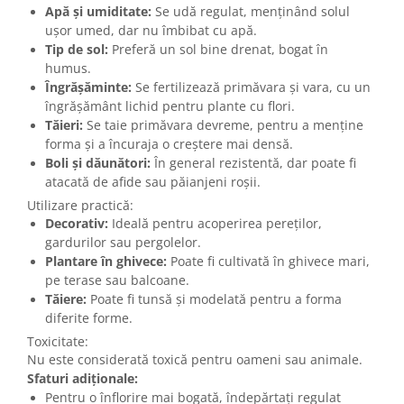
Apă și umiditate:
Se udă regulat, menținând solul
ușor umed, dar nu îmbibat cu apă.
Tip de sol:
Preferă un sol bine drenat, bogat în
humus.
Îngrășăminte:
Se fertilizează primăvara și vara, cu un
îngrășământ lichid pentru plante cu flori.
Tăieri:
Se taie primăvara devreme, pentru a menține
forma și a încuraja o creștere mai densă.
Boli și dăunători:
În general rezistentă, dar poate fi
atacată de afide sau păianjeni roșii.
Utilizare practică:
Decorativ:
Ideală pentru acoperirea pereților,
gardurilor sau pergolelor.
Plantare în ghivece:
Poate fi cultivată în ghivece mari,
pe terase sau balcoane.
Tăiere:
Poate fi tunsă și modelată pentru a forma
diferite forme.
Toxicitate:
Nu este considerată toxică pentru oameni sau animale.
Sfaturi adiționale:
Pentru o înflorire mai bogată, îndepărtați regulat