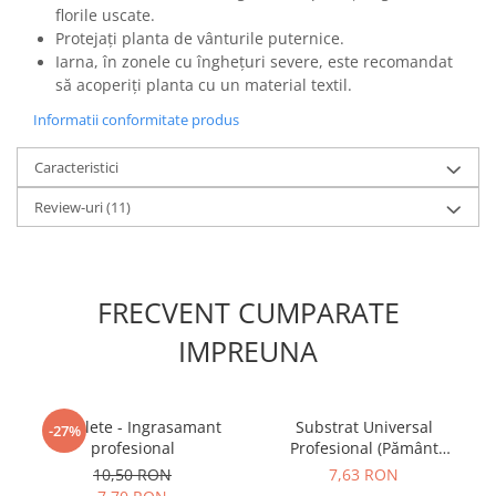
florile uscate.
Protejați planta de vânturile puternice.
Iarna, în zonele cu înghețuri severe, este recomandat
să acoperiți planta cu un material textil.
Informatii conformitate produs
Caracteristici
Review-uri
(11)
FRECVENT CUMPARATE
IMPREUNA
5 Tablete - Ingrasamant
Substrat Universal
-27%
profesional
Profesional (Pământ
Premium) - 5 L
10,50 RON
7,63 RON