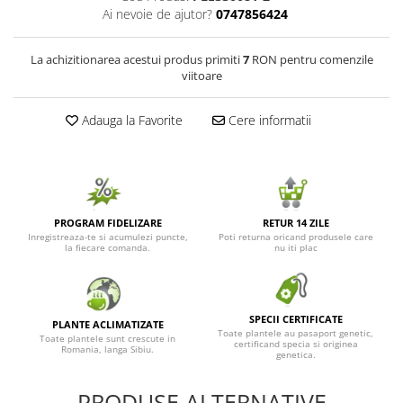
Ai nevoie de ajutor?
0747856424
Seminte de Ierburi
Seminte de Legume/Fructe
La achizitionarea acestui produs primiti
7
RON pentru comenzile
viitoare
Adauga la Favorite
Cere informatii
PROGRAM FIDELIZARE
RETUR 14 ZILE
Inregistreaza-te si acumulezi puncte,
Poti returna oricand produsele care
la fiecare comanda.
nu iti plac
SPECII CERTIFICATE
PLANTE ACLIMATIZATE
Toate plantele au pasaport genetic,
Toate plantele sunt crescute in
certificand specia si originea
Romania, langa Sibiu.
genetica.
PRODUSE ALTERNATIVE