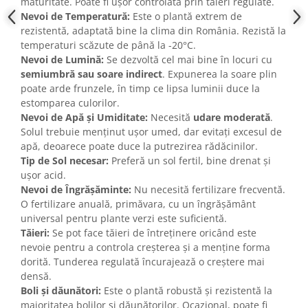
maturitate. Poate fi ușor controlată prin tăieri regulate.
Nevoi de Temperatură:
Este o plantă extrem de
rezistentă, adaptată bine la clima din România. Rezistă la
temperaturi scăzute de până la -20°C.
Nevoi de Lumină:
Se dezvoltă cel mai bine în locuri cu
semiumbră sau soare indirect
. Expunerea la soare plin
poate arde frunzele, în timp ce lipsa luminii duce la
estomparea culorilor.
Nevoi de Apă și Umiditate:
Necesită
udare moderată
.
Solul trebuie menținut ușor umed, dar evitați excesul de
apă, deoarece poate duce la putrezirea rădăcinilor.
Tip de Sol necesar:
Preferă un sol fertil, bine drenat și
ușor acid.
Nevoi de Îngrășăminte:
Nu necesită fertilizare frecventă.
O fertilizare anuală, primăvara, cu un îngrășământ
universal pentru plante verzi este suficientă.
Tăieri:
Se pot face tăieri de întreținere oricând este
nevoie pentru a controla creșterea și a menține forma
dorită. Tunderea regulată încurajează o creștere mai
densă.
Boli și dăunători:
Este o plantă robustă și rezistentă la
majoritatea bolilor și dăunătorilor. Ocazional, poate fi