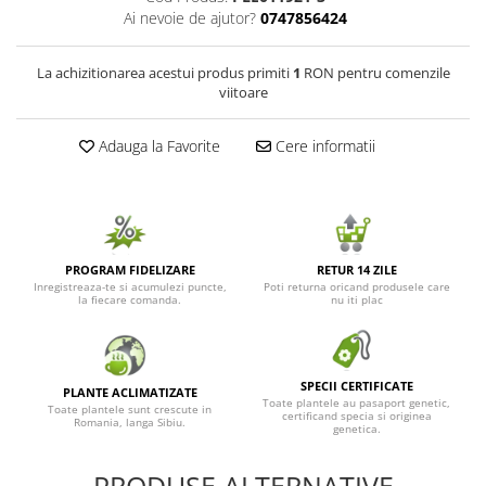
Ai nevoie de ajutor?
0747856424
Seminte de Ierburi
Seminte de Legume/Fructe
La achizitionarea acestui produs primiti
1
RON pentru comenzile
viitoare
Adauga la Favorite
Cere informatii
PROGRAM FIDELIZARE
RETUR 14 ZILE
Inregistreaza-te si acumulezi puncte,
Poti returna oricand produsele care
la fiecare comanda.
nu iti plac
SPECII CERTIFICATE
PLANTE ACLIMATIZATE
Toate plantele au pasaport genetic,
Toate plantele sunt crescute in
certificand specia si originea
Romania, langa Sibiu.
genetica.
PRODUSE ALTERNATIVE