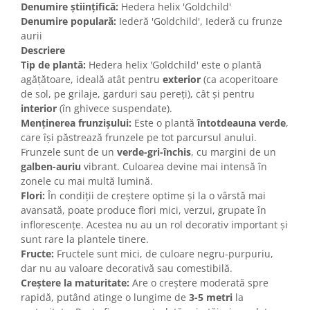
Denumire științifică:
Hedera helix 'Goldchild'
Denumire populară:
Iederă 'Goldchild', Iederă cu frunze
aurii
Descriere
Tip de plantă:
Hedera helix 'Goldchild' este o plantă
agățătoare, ideală atât pentru
exterior
(ca acoperitoare
de sol, pe grilaje, garduri sau pereți), cât și pentru
interior
(în ghivece suspendate).
Menținerea frunzișului:
Este o plantă
întotdeauna verde
,
care își păstrează frunzele pe tot parcursul anului.
Frunzele sunt de un
verde-gri-închis
, cu margini de un
galben-auriu
vibrant. Culoarea devine mai intensă în
zonele cu mai multă lumină.
Flori:
În condiții de creștere optime și la o vârstă mai
avansată, poate produce flori mici, verzui, grupate în
inflorescențe. Acestea nu au un rol decorativ important și
sunt rare la plantele tinere.
Fructe:
Fructele sunt mici, de culoare negru-purpuriu,
dar nu au valoare decorativă sau comestibilă.
Creștere la maturitate:
Are o creștere moderată spre
rapidă, putând atinge o lungime de
3-5 metri
la