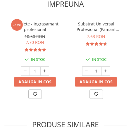
IMPREUNA
5 Tablete - Ingrasamant
Substrat Universal
-27%
profesional
Profesional (Pământ
Premium) - 5 L
10,50 RON
7,63 RON
7,70 RON
IN STOC
IN STOC
ADAUGA IN COS
ADAUGA IN COS
PRODUSE SIMILARE