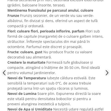
(grădini, balcoane însorite, terase).
Mentinerea frunzisului pe parcusul anului, culoare
Frunze
Frunziș sezonier, de un verde viu sau verde-
albăstrui, fin divizat și dens, oferind un aspect de tufă
compactă și ordonată.
Flori: culoare flori, perioada inflorire, parfum
Flori sub
formă de capitule (margarete) de o culoare galben intens,
strălucitor. Înflorește spectaculos din mai până în
octombrie. Parfumul este discret și proaspăt.
Fructe: culoare, gust
Nu produce fructe cu valoare
decorativă sau alimentară.
Crestere la maturitate
Formează tufe globuloase și
compacte, atingând o înălțime de 30-50 cm, fiind ideală
pentru volumul jardinierelor.
Nevoi de Temperatura
Iubește căldura estivală. Este
sensibilă la temperaturi sub 0°C, de aceea trebuie
protejată iarna într-un spațiu răcoros și luminos.
Nevoi de Lumina
Soare plin. Expunerea directă la soare
este vitală pentru densitatea bobocilor și pentru a
preveni alungirea inestetică a tulpinii.
Nevoi de Apa si Umiditate
Necesită udare regulată astfel