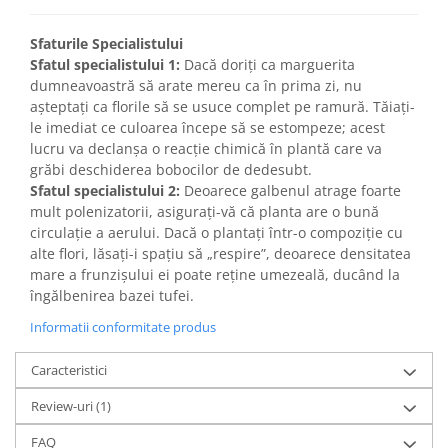
Sfaturile Specialistului
Sfatul specialistului 1:
Dacă doriți ca marguerita
dumneavoastră să arate mereu ca în prima zi, nu
așteptați ca florile să se usuce complet pe ramură. Tăiați-
le imediat ce culoarea începe să se estompeze; acest
lucru va declanșa o reacție chimică în plantă care va
grăbi deschiderea bobocilor de dedesubt.
Sfatul specialistului 2:
Deoarece galbenul atrage foarte
mult polenizatorii, asigurați-vă că planta are o bună
circulație a aerului. Dacă o plantați într-o compoziție cu
alte flori, lăsați-i spațiu să „respire”, deoarece densitatea
mare a frunzișului ei poate reține umezeală, ducând la
îngălbenirea bazei tufei.
Informatii conformitate produs
Caracteristici
Review-uri
(1)
FAQ