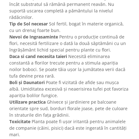
încât substratul să rămână permanent reavăn. Nu
suportă uscarea completă a pământului la nivelul
rădăcinilor.
Tip de Sol necesar
Sol fertil, bogat în materie organică,
cu un drenaj foarte bun.
Nevoi de Ingrasaminte
Pentru o producție continuă de
flori, necesită fertilizare o dată la două săptămâni cu un
îngrășământ lichid special pentru plante cu flori.
Daca si cand necesita taieri
Necesită eliminarea
constantă a florilor trecute pentru a stimula apariția
noilor boboci. Se poate tăia ușor la jumătatea verii dacă
tufa devine prea rară.
Boli și Daunatori
Poate fi vizitată de afide sau mușca
albă. Umiditatea excesivă și neaerisirea tufei pot favoriza
apariția bolilor fungice.
Utilizare practica
Ghivece și jardiniere pe balcoane
orientate spre sud, borduri florale joase, pete de culoare
în straturile din fața grădinii.
Toxicitate
Planta poate fi ușor iritantă pentru animalele
de companie (câini, pisici) dacă este ingerată în cantități
mari.