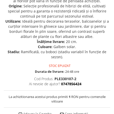
al florilor pot varia în funcție de perioada achiziției.
Origine:
Selecție profesională de hibrizi de elită, cultivați
Seminte de Ierburi
special pentru a garanta o rezistență ridicată și o înflorire
Seminte de Legume/Fructe
continuă pe tot parcursul sezonului estival.
Utilizare:
Ideală pentru decorarea teraselor, balcoanelor și a
curților interioare în ghivece sau jardiniere, dar și pentru
borduri florale în plin soare, oferind un contrast superb
alături de plante cu flori albastre sau albe.
Înălțime livrare:
20 cm.
Culoare:
Galben solar.
Stadiu:
Ramificată, cu boboci (stadiu variabil în funcție de
sezon).
STOC EPUIZAT
Durata de livrare:
24-48 ore
Cod Produs:
PLE330107-2
Ai nevoie de ajutor?
0747856424
La achizitionarea acestui produs primiti
1
RON pentru comenzile
viitoare
Adauga la Favorite
Cere informatii