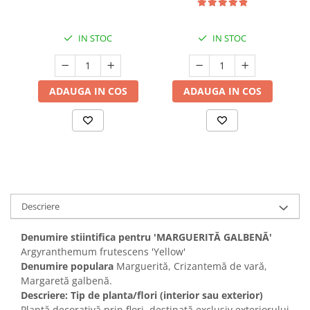
IN STOC
IN STOC
ADAUGA IN COS
ADAUGA IN COS
Descriere
Denumire stiintifica pentru 'MARGUERITĂ GALBENĂ'
Argyranthemum frutescens 'Yellow'
Denumire populara
Marguerită, Crizantemă de vară,
Margaretă galbenă.
Descriere: Tip de planta/flori (interior sau exterior)
Plantă decorativă prin flori, destinată exclusiv exteriorului