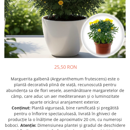
Prun - Prunus
Bulbi de Delphinium
Bulbi de Echinacea
Păr - Pyrus communis
Bulbi de Frezie
Smochini - Ficus carica
Bulbi de Fritillaria
Viță de Vie - Vitis
Bulbi de Gaillardia (Kokarda)
Zmeur - Rubus
Bulbi de Gladiole
Bulbi de Irisi - Stanjenel
Bulbi de Lalele
Bulbi de Leucanthemum
25,50 RON
Bulbi de Muscari
Bulbi de Narcise
Marguerita galbenă (Argyranthemum frutescens) este o
Bulbi de Ranunculus
plantă decorativă plină de viață, recunoscută pentru
abundența sa de flori vesele, asemănătoare margaretelor de
Bulbi de Tigridia
câmp, care aduc un aer mediteranean și o luminozitate
Bulbi de Zambile
aparte oricărui aranjament exterior.
Bulbi de Zantedeschia
Conținut:
Plantă viguroasă, bine ramificată și pregătită
pentru o înflorire spectaculoasă, livrată în ghiveci de
Bulbi Sparaxis
producție la o înălțime de aproximativ 20 cm, cu numeroși
Mixuri de Bulbi
boboci.
Atenție:
Dimensiunea plantei și gradul de deschidere
Seminte de Flori