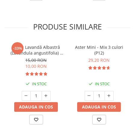
PRODUSE SIMILARE
Butaș Lavandă Albastră
Aster Mini - Mix 3 culori
-33%
(Lavandula angustifolia) -
(P12)
Înrădăcinat
15,00 RON
29,20 RON
10,00 RON
IN STOC
IN STOC
ADAUGA IN COS
ADAUGA IN COS