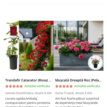
Trandafir Catarator (Rosa) Red Climber - 75cm
Mușcată Dreaptă Roz (Pelargonium Zonale)
Achizitie verificata
Achizitie verificata
Lenuta Dumitrescu,
Acum 4 zile
Oana Trușcă,
Acum 5 zile
E
Livrare rapida.Ambalaj
Am fost foarte plăcut surprinsă
I
corespunzator pentru protectia
de experiența mea! Mușcatele
f