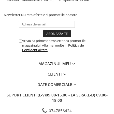
plantelor.Trandafirii au crescut
au ajuns foarte bine
r
deja.Multumesc.
împachetate, în stare impecabilă,
c
fără să fie afectate pe timpul
c
transportului. Se vede că au fost
c
Newsletter
Nu rata ofertele si promotiile noastre
ambalate cu multă grijă. Acum
v
sunt frumos înflorite și...
e
Vreau sa primesc newsletter cu promotiile
magazinului. Afla mai multe in
Politica de
Confidentialitate
MAGAZINUL MEU
CLIENTI
DATE COMERCIALE
SUPORT CLIENTI
(L-V)09.00-15.00 - LA SERA (L-D) 09.00-
18.00
0747856424