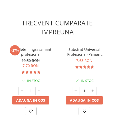
FRECVENT CUMPARATE
IMPREUNA
5 Tablete - Ingrasamant
Substrat Universal
-27%
profesional
Profesional (Pământ
Premium) - 5 L
10,50 RON
7,63 RON
7,70 RON
IN STOC
IN STOC
ADAUGA IN COS
ADAUGA IN COS