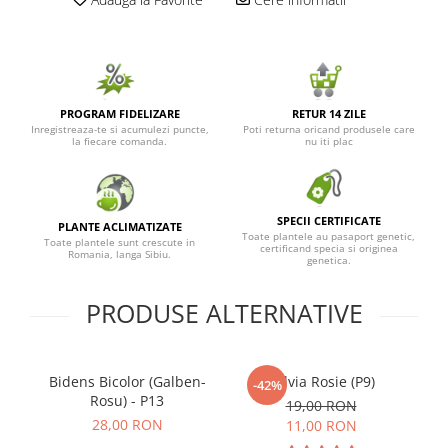
PROGRAM FIDELIZARE
RETUR 14 ZILE
Inregistreaza-te si acumulezi puncte,
Poti returna oricand produsele care
la fiecare comanda.
nu iti plac
SPECII CERTIFICATE
PLANTE ACLIMATIZATE
Toate plantele au pasaport genetic,
Toate plantele sunt crescute in
certificand specia si originea
Romania, langa Sibiu.
genetica.
PRODUSE ALTERNATIVE
Bidens Bicolor (Galben-
Salvia Rosie (P9)
D
-42%
Rosu) - P13
19,00 RON
28,00 RON
11,00 RON