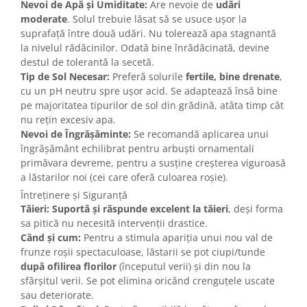
Nevoi de Apă și Umiditate:
Are nevoie de
udări
moderate
. Solul trebuie lăsat să se usuce ușor la
suprafață între două udări. Nu tolerează apa stagnantă
la nivelul rădăcinilor. Odată bine înrădăcinată, devine
destul de tolerantă la secetă.
Tip de Sol Necesar:
Preferă solurile
fertile, bine drenate
,
cu un pH neutru spre ușor acid. Se adaptează însă bine
pe majoritatea tipurilor de sol din grădină, atâta timp cât
nu rețin excesiv apa.
Nevoi de Îngrășăminte:
Se recomandă aplicarea unui
îngrășământ echilibrat pentru arbuști ornamentali
primăvara devreme, pentru a susține creșterea viguroasă
a lăstarilor noi (cei care oferă culoarea roșie).
Întreținere și Siguranță
Tăieri:
Suportă și răspunde excelent la tăieri
, deși forma
sa pitică nu necesită intervenții drastice.
Când și cum:
Pentru a stimula apariția unui nou val de
frunze roșii spectaculoase, lăstarii se pot ciupi/tunde
după ofilirea florilor
(începutul verii) și din nou la
sfârșitul verii. Se pot elimina oricând crenguțele uscate
sau deteriorate.