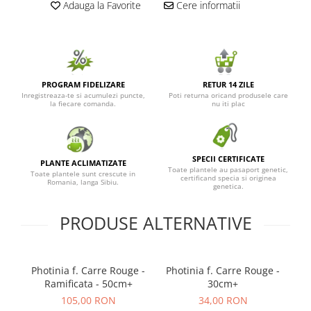
Adauga la Favorite
Cere informatii
PROGRAM FIDELIZARE
RETUR 14 ZILE
Inregistreaza-te si acumulezi puncte,
Poti returna oricand produsele care
la fiecare comanda.
nu iti plac
SPECII CERTIFICATE
PLANTE ACLIMATIZATE
Toate plantele au pasaport genetic,
Toate plantele sunt crescute in
certificand specia si originea
Romania, langa Sibiu.
genetica.
PRODUSE ALTERNATIVE
Photinia f. Carre Rouge -
Photinia f. Carre Rouge -
P
Ramificata - 50cm+
30cm+
105,00 RON
34,00 RON