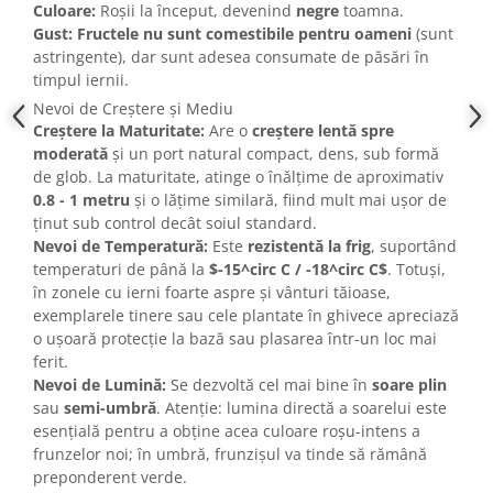
Culoare:
Roșii la început, devenind
negre
toamna.
Gust:
Fructele nu sunt comestibile pentru oameni
(sunt
astringente), dar sunt adesea consumate de păsări în
timpul iernii.
Nevoi de Creștere și Mediu
Creștere la Maturitate:
Are o
creștere lentă spre
moderată
și un port natural compact, dens, sub formă
de glob. La maturitate, atinge o înălțime de aproximativ
0.8 - 1 metru
și o lățime similară, fiind mult mai ușor de
ținut sub control decât soiul standard.
Nevoi de Temperatură:
Este
rezistentă la frig
, suportând
temperaturi de până la
$-15^circ C / -18^circ C$
. Totuși,
în zonele cu ierni foarte aspre și vânturi tăioase,
exemplarele tinere sau cele plantate în ghivece apreciază
o ușoară protecție la bază sau plasarea într-un loc mai
ferit.
Nevoi de Lumină:
Se dezvoltă cel mai bine în
soare plin
sau
semi-umbră
. Atenție: lumina directă a soarelui este
esențială pentru a obține acea culoare roșu-intens a
frunzelor noi; în umbră, frunzișul va tinde să rămână
preponderent verde.