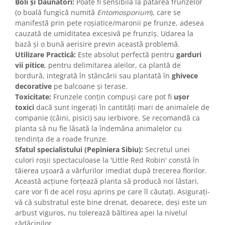
Boli și Dăunători:
Poate fi sensibilă la pătarea frunzelor
(o boală fungică numită
Entomosporium
), care se
manifestă prin pete roșiatice/maronii pe frunze, adesea
cauzată de umiditatea excesivă pe frunziș. Udarea la
bază și o bună aerisire previn această problemă.
Utilizare Practică:
Este absolut perfectă pentru
garduri
vii pitice
, pentru delimitarea aleilor, ca plantă de
bordură, integrată în stâncării sau plantată în
ghivece
decorative
pe balcoane și terase.
Toxicitate:
Frunzele conțin compuși care pot fi
ușor
toxici
dacă sunt ingerați în cantități mari de animalele de
companie (câini, pisici) sau ierbivore. Se recomandă ca
planta să nu fie lăsată la îndemâna animalelor cu
tendința de a roade frunze.
Sfatul specialistului (Pepiniera Sibiu):
Secretul unei
culori roșii spectaculoase la 'Little Red Robin' constă în
tăierea ușoară a vârfurilor imediat după trecerea florilor.
Această acțiune forțează planta să producă noi lăstari,
care vor fi de acel roșu aprins pe care îl căutați. Asigurați-
vă că substratul este bine drenat, deoarece, deși este un
arbust viguros, nu tolerează băltirea apei la nivelul
rădăcinilor.