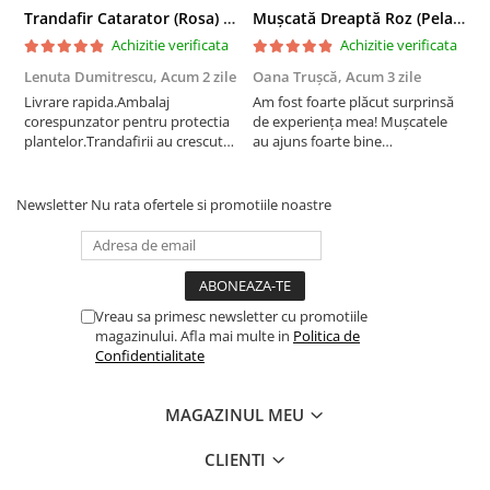
Trandafir Catarator (Rosa) Red Climber - 75cm
Mușcată Dreaptă Roz (Pelargonium Zonale)
Achizitie verificata
Achizitie verificata
Lenuta Dumitrescu,
Acum 2 zile
Oana Trușcă,
Acum 3 zile
E
Livrare rapida.Ambalaj
Am fost foarte plăcut surprinsă
I
corespunzator pentru protectia
de experiența mea! Mușcatele
f
plantelor.Trandafirii au crescut
au ajuns foarte bine
r
deja.Multumesc.
împachetate, în stare impecabilă,
c
fără să fie afectate pe timpul
c
transportului. Se vede că au fost
c
Newsletter
Nu rata ofertele si promotiile noastre
ambalate cu multă grijă. Acum
v
sunt frumos înflorite și...
e
Vreau sa primesc newsletter cu promotiile
magazinului. Afla mai multe in
Politica de
Confidentialitate
MAGAZINUL MEU
CLIENTI