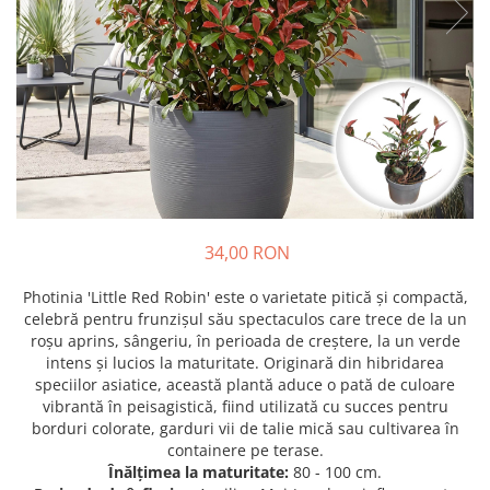
Prun - Prunus
Bulbi de Delphinium
Bulbi de Echinacea
Păr - Pyrus communis
Bulbi de Frezie
Smochini - Ficus carica
Bulbi de Fritillaria
Viță de Vie - Vitis
Bulbi de Gaillardia (Kokarda)
Zmeur - Rubus
Bulbi de Gladiole
Bulbi de Irisi - Stanjenel
Bulbi de Lalele
Bulbi de Leucanthemum
34,00 RON
Bulbi de Muscari
Bulbi de Narcise
Photinia 'Little Red Robin' este o varietate pitică și compactă,
Bulbi de Ranunculus
celebră pentru frunzișul său spectaculos care trece de la un
roșu aprins, sângeriu, în perioada de creștere, la un verde
Bulbi de Tigridia
intens și lucios la maturitate. Originară din hibridarea
Bulbi de Zambile
speciilor asiatice, această plantă aduce o pată de culoare
Bulbi de Zantedeschia
vibrantă în peisagistică, fiind utilizată cu succes pentru
borduri colorate, garduri vii de talie mică sau cultivarea în
Bulbi Sparaxis
containere pe terase.
Mixuri de Bulbi
Înălțimea la maturitate:
80 - 100 cm.
Seminte de Flori