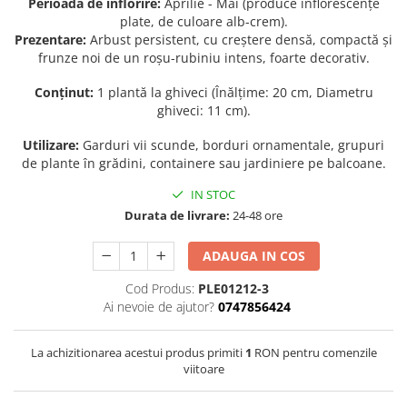
Perioada de înflorire:
Aprilie - Mai (produce inflorescențe
plate, de culoare alb-crem).
Seminte de Ierburi
Prezentare:
Arbust persistent, cu creștere densă, compactă și
Seminte de Legume/Fructe
frunze noi de un roșu-rubiniu intens, foarte decorativ.
Conținut:
1 plantă la ghiveci (Înălțime: 20 cm, Diametru
ghiveci: 11 cm).
Utilizare:
Garduri vii scunde, borduri ornamentale, grupuri
de plante în grădini, containere sau jardiniere pe balcoane.
IN STOC
Durata de livrare:
24-48 ore
ADAUGA IN COS
Cod Produs:
PLE01212-3
Ai nevoie de ajutor?
0747856424
La achizitionarea acestui produs primiti
1
RON pentru comenzile
viitoare