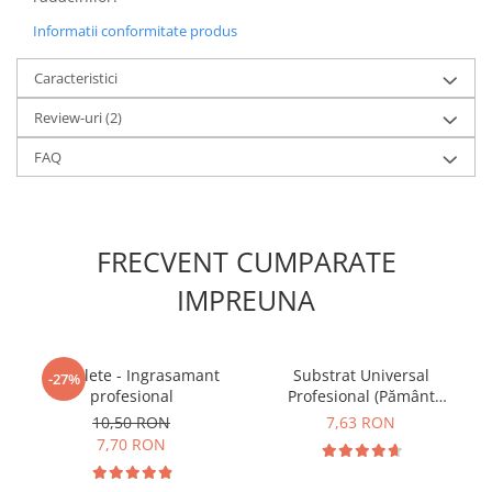
Informatii conformitate produs
Caracteristici
Review-uri
(2)
FAQ
FRECVENT CUMPARATE
IMPREUNA
5 Tablete - Ingrasamant
Substrat Universal
-27%
profesional
Profesional (Pământ
Premium) - 5 L
10,50 RON
7,63 RON
7,70 RON