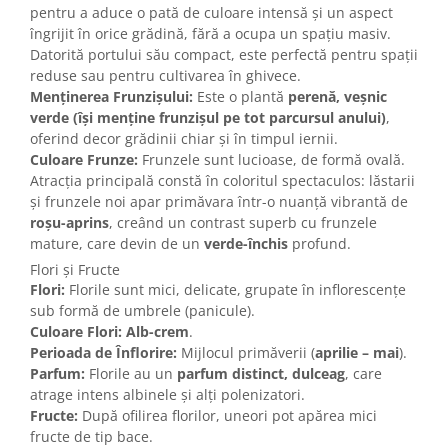
pentru a aduce o pată de culoare intensă și un aspect
îngrijit în orice grădină, fără a ocupa un spațiu masiv.
Datorită portului său compact, este perfectă pentru spații
reduse sau pentru cultivarea în ghivece.
Menținerea Frunzișului:
Este o plantă
perenă, veșnic
verde (își menține frunzișul pe tot parcursul anului)
,
oferind decor grădinii chiar și în timpul iernii.
Culoare Frunze:
Frunzele sunt lucioase, de formă ovală.
Atracția principală constă în coloritul spectaculos: lăstarii
și frunzele noi apar primăvara într-o nuanță vibrantă de
roșu-aprins
, creând un contrast superb cu frunzele
mature, care devin de un
verde-închis
profund.
Flori și Fructe
Flori:
Florile sunt mici, delicate, grupate în inflorescențe
sub formă de umbrele (panicule).
Culoare Flori:
Alb-crem
.
Perioada de Înflorire:
Mijlocul primăverii (
aprilie – mai
).
Parfum:
Florile au un
parfum distinct, dulceag
, care
atrage intens albinele și alți polenizatori.
Fructe:
După ofilirea florilor, uneori pot apărea mici
fructe de tip bace.