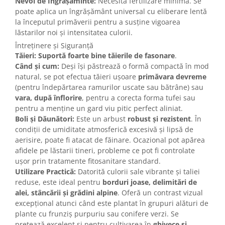
Nevoi de Îngrășăminte:
Necesită fertilizare minimă. Se
poate aplica un îngrășământ universal cu eliberare lentă
la începutul primăverii pentru a susține vigoarea
lăstarilor noi și intensitatea culorii.
Întreținere și Siguranță
Tăieri:
Suportă foarte bine tăierile de fasonare
.
Când și cum:
Deși își păstrează o formă compactă în mod
natural, se pot efectua tăieri ușoare
primăvara devreme
(pentru îndepărtarea ramurilor uscate sau bătrâne) sau
vara, după înflorire
, pentru a corecta forma tufei sau
pentru a menține un gard viu pitic perfect aliniat.
Boli și Dăunători:
Este un arbust
robust și rezistent
. În
condiții de umiditate atmosferică excesivă și lipsă de
aerisire, poate fi atacat de făinare. Ocazional pot apărea
afidele pe lăstarii tineri, probleme ce pot fi controlate
ușor prin tratamente fitosanitare standard.
Utilizare Practică:
Datorită culorii sale vibrante și taliei
reduse, este ideal pentru
borduri joase, delimitări de
alei, stâncării și grădini alpine
. Oferă un contrast vizual
excepțional atunci când este plantat în grupuri alături de
plante cu frunziș purpuriu sau conifere verzi. Se
pretează excelent și pentru cultivarea în
ghivece și