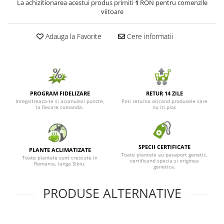
La achizitionarea acestui produs primiti
1
RON pentru comenzile
viitoare
Adauga la Favorite
Cere informatii
PROGRAM FIDELIZARE
RETUR 14 ZILE
Inregistreaza-te si acumulezi puncte,
Poti returna oricand produsele care
la fiecare comanda.
nu iti plac
SPECII CERTIFICATE
PLANTE ACLIMATIZATE
Toate plantele au pasaport genetic,
Toate plantele sunt crescute in
certificand specia si originea
Romania, langa Sibiu.
genetica.
PRODUSE ALTERNATIVE