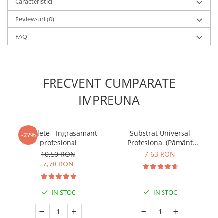
Caracteristici
Review-uri
(0)
FAQ
FRECVENT CUMPARATE
IMPREUNA
5 Tablete - Ingrasamant
Substrat Universal
-27%
profesional
Profesional (Pământ
Premium) - 5 L
10,50 RON
7,63 RON
7,70 RON
IN STOC
IN STOC