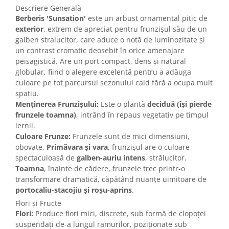
Descriere Generală
Berberis 'Sunsation'
este un arbust ornamental pitic de
exterior
, extrem de apreciat pentru frunzișul său de un
galben stralucitor, care aduce o notă de luminozitate și
un contrast cromatic deosebit în orice amenajare
peisagistică. Are un port compact, dens și natural
globular, fiind o alegere excelentă pentru a adăuga
culoare pe tot parcursul sezonului cald fără a ocupa mult
spațiu.
Menținerea Frunzișului:
Este o plantă
deciduă (își pierde
frunzele toamna)
, intrând în repaus vegetativ pe timpul
iernii.
Culoare Frunze:
Frunzele sunt de mici dimensiuni,
obovate.
Primăvara și vara
, frunzișul are o culoare
spectaculoasă de
galben-auriu intens
, strălucitor.
Toamna
, înainte de cădere, frunzele trec printr-o
transformare dramatică, căpătând nuanțe uimitoare de
portocaliu-stacojiu și roșu-aprins
.
Flori și Fructe
Flori:
Produce flori mici, discrete, sub formă de clopoței
suspendați de-a lungul ramurilor, poziționate sub