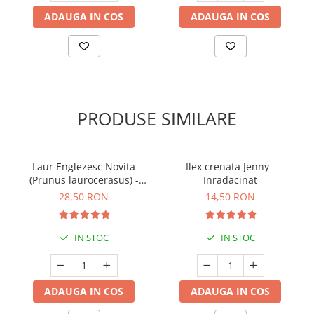
ADAUGA IN COS
ADAUGA IN COS
PRODUSE SIMILARE
Laur Englezesc Novita
Ilex crenata Jenny -
(Prunus laurocerasus) -
Inradacinat
40cm (P9)
28,50 RON
14,50 RON
IN STOC
IN STOC
ADAUGA IN COS
ADAUGA IN COS