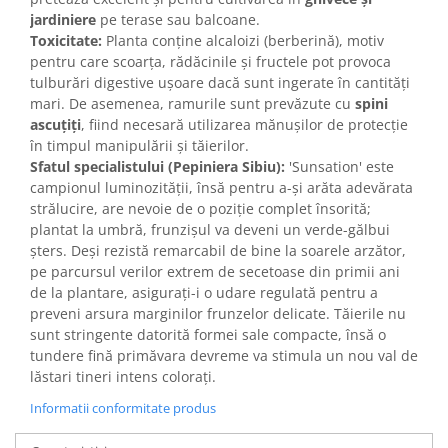
jardiniere
pe terase sau balcoane.
Toxicitate:
Planta conține alcaloizi (berberină), motiv
pentru care scoarța, rădăcinile și fructele pot provoca
tulburări digestive ușoare dacă sunt ingerate în cantități
mari. De asemenea, ramurile sunt prevăzute cu
spini
ascuțiți
, fiind necesară utilizarea mănușilor de protecție
în timpul manipulării și tăierilor.
Sfatul specialistului (Pepiniera Sibiu):
'Sunsation' este
campionul luminozității, însă pentru a-și arăta adevărata
strălucire, are nevoie de o poziție complet însorită;
plantat la umbră, frunzișul va deveni un verde-gălbui
șters. Deși rezistă remarcabil de bine la soarele arzător,
pe parcursul verilor extrem de secetoase din primii ani
de la plantare, asigurați-i o udare regulată pentru a
preveni arsura marginilor frunzelor delicate. Tăierile nu
sunt stringente datorită formei sale compacte, însă o
tundere fină primăvara devreme va stimula un nou val de
lăstari tineri intens colorați.
Informatii conformitate produs