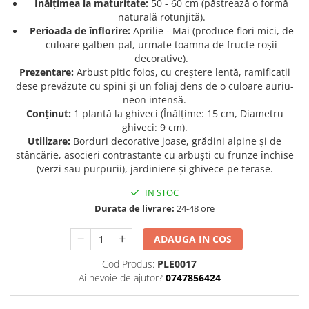
Înălțimea la maturitate:
50 - 60 cm (păstrează o formă
naturală rotunjită).
Seminte de Ierburi
Perioada de înflorire:
Aprilie - Mai (produce flori mici, de
Seminte de Legume/Fructe
culoare galben-pal, urmate toamna de fructe roșii
decorative).
Prezentare:
Arbust pitic foios, cu creștere lentă, ramificații
dese prevăzute cu spini și un foliaj dens de o culoare auriu-
neon intensă.
Conținut:
1 plantă la ghiveci (Înălțime: 15 cm, Diametru
ghiveci: 9 cm).
Utilizare:
Borduri decorative joase, grădini alpine și de
stâncărie, asocieri contrastante cu arbuști cu frunze închise
(verzi sau purpurii), jardiniere și ghivece pe terase.
IN STOC
Durata de livrare:
24-48 ore
ADAUGA IN COS
Cod Produs:
PLE0017
Ai nevoie de ajutor?
0747856424