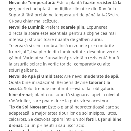
Nevoi de Temperatură:
Este o plantă
foarte rezistentă la
ger
, perfect adaptată condițiilor climatice din România.
Suportă fără probleme temperaturi de până la $-25^circ
C$ sau chiar mai scăzute.
Nevoi de Lumină:
Preferă
soarele plin
. Expunerea
directă la soare este esențială pentru a obține cea mai
intensă și strălucitoare nuanță de galben-auriu.
Tolerează și semi-umbra, însă în zonele prea umbrite
frunzișul își va pierde din luminozitate, devenind verde-
gălbui. Varietatea 'Sunsation' prezintă o rezistență bună
la arsurile solare în verile toride, comparativ cu alte
soiuri galbene.
Nevoi de Apă și Umiditate:
Are nevoi
moderate de apă
.
Odată bine înrădăcinat, Berberis devine
tolerant la
secetă
. Solul trebuie menținut reavăn, dar obligatoriu
bine drenat
; planta nu suportă stagnarea apei la nivelul
rădăcinilor, care poate duce la putrezirea acestora.
Tip de Sol Necesar:
Este o plantă nepretențioasă care se
adaptează la majoritatea tipurilor de sol (nisipos, lutos,
calcaros). Se dezvoltă optim într-un sol
fertil, ușor și bine
drenat
, cu un pH neutru sau ușor acid.