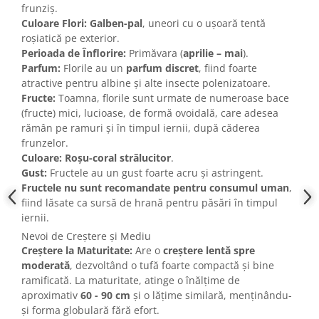
frunziș.
Culoare Flori:
Galben-pal
, uneori cu o ușoară tentă
roșiatică pe exterior.
Perioada de Înflorire:
Primăvara (
aprilie – mai
).
Parfum:
Florile au un
parfum discret
, fiind foarte
atractive pentru albine și alte insecte polenizatoare.
Fructe:
Toamna, florile sunt urmate de numeroase bace
(fructe) mici, lucioase, de formă ovoidală, care adesea
rămân pe ramuri și în timpul iernii, după căderea
frunzelor.
Culoare:
Roșu-coral strălucitor
.
Gust:
Fructele au un gust foarte acru și astringent.
Fructele nu sunt recomandate pentru consumul uman
,
fiind lăsate ca sursă de hrană pentru păsări în timpul
iernii.
Nevoi de Creștere și Mediu
Creștere la Maturitate:
Are o
creștere lentă spre
moderată
, dezvoltând o tufă foarte compactă și bine
ramificată. La maturitate, atinge o înălțime de
aproximativ
60 - 90 cm
și o lățime similară, menținându-
și forma globulară fără efort.