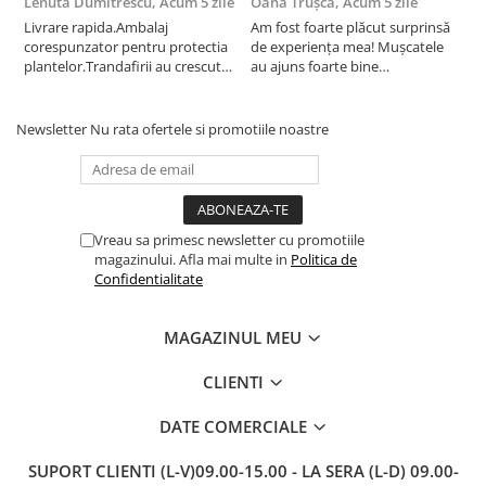
Lenuta Dumitrescu,
Acum 5 zile
Oana Trușcă,
Acum 5 zile
E
Livrare rapida.Ambalaj
Am fost foarte plăcut surprinsă
I
corespunzator pentru protectia
de experiența mea! Mușcatele
f
plantelor.Trandafirii au crescut
au ajuns foarte bine
r
deja.Multumesc.
împachetate, în stare impecabilă,
c
fără să fie afectate pe timpul
c
transportului. Se vede că au fost
c
Newsletter
Nu rata ofertele si promotiile noastre
ambalate cu multă grijă. Acum
v
sunt frumos înflorite și...
e
Vreau sa primesc newsletter cu promotiile
magazinului. Afla mai multe in
Politica de
Confidentialitate
MAGAZINUL MEU
CLIENTI
DATE COMERCIALE
SUPORT CLIENTI
(L-V)09.00-15.00 - LA SERA (L-D) 09.00-