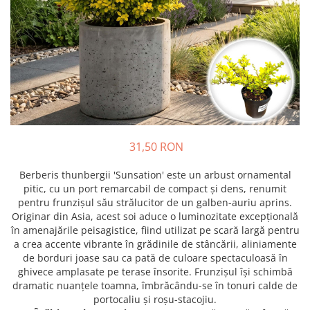
Prun - Prunus
Bulbi de Delphinium
Bulbi de Echinacea
Păr - Pyrus communis
Bulbi de Frezie
Smochini - Ficus carica
Bulbi de Fritillaria
Viță de Vie - Vitis
Bulbi de Gaillardia (Kokarda)
Zmeur - Rubus
Bulbi de Gladiole
Bulbi de Irisi - Stanjenel
Bulbi de Lalele
Bulbi de Leucanthemum
31,50 RON
Bulbi de Muscari
Berberis thunbergii 'Sunsation' este un arbust ornamental
Bulbi de Narcise
pitic, cu un port remarcabil de compact și dens, renumit
Bulbi de Ranunculus
pentru frunzișul său strălucitor de un galben-auriu aprins.
Originar din Asia, acest soi aduce o luminozitate excepțională
Bulbi de Tigridia
în amenajările peisagistice, fiind utilizat pe scară largă pentru
Bulbi de Zambile
a crea accente vibrante în grădinile de stâncării, aliniamente
Bulbi de Zantedeschia
de borduri joase sau ca pată de culoare spectaculoasă în
Bulbi Sparaxis
ghivece amplasate pe terase însorite. Frunzișul își schimbă
dramatic nuanțele toamna, îmbrăcându-se în tonuri calde de
Mixuri de Bulbi
portocaliu și roșu-stacojiu.
Seminte de Flori