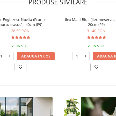
PRODUSE SIMILARE
r Englezesc Novita (Prunus
Ilex Maid Blue (Ilex meserveae
laurocerasus) - 40cm (P9)
20cm (P9)
28,50 RON
31,40 RON
IN STOC
IN STOC
ADAUGA IN COS
ADAUGA I