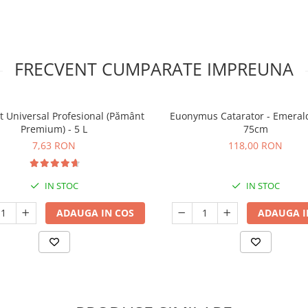
FRECVENT CUMPARATE IMPREUNA
t Universal Profesional (Pământ
Euonymus Catarator - Emerald
Premium) - 5 L
75cm
7,63 RON
118,00 RON
IN STOC
IN STOC
ADAUGA IN COS
ADAUGA I