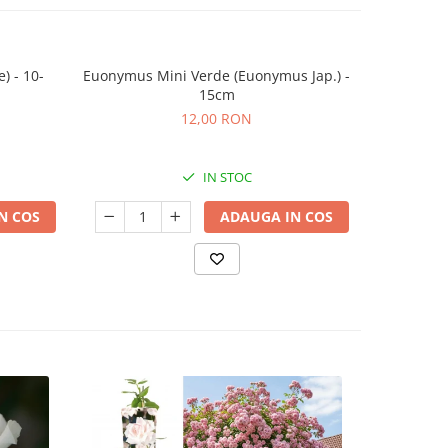
) - 10-
Euonymus Mini Verde (Euonymus Jap.) -
Cotoneaste
15cm
12,00 RON
IN STOC
N COS
ADAUGA IN COS