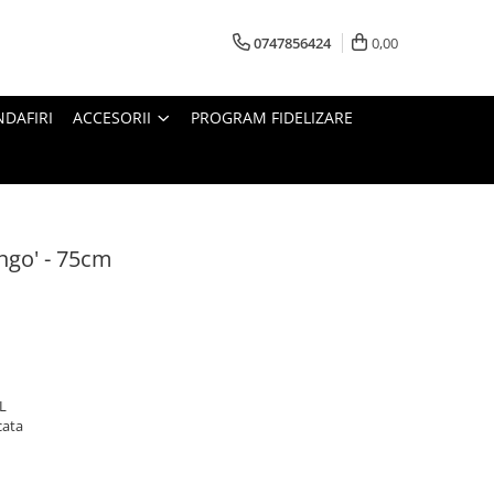
0747856424
0,00
DAFIRI
ACCESORII
PROGRAM FIDELIZARE
ngo' - 75cm
5L
cata