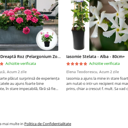
Mușcată Dreaptă Roz (Pelargonium Zonale)
Iasomie Stelata - Alba - 80cm+
Achizitie verificata
Achizitie verificata
șcă,
Acum 2 zile
Elena Teodorescu,
Acum 2 zile
arte plăcut surprinsă de experiența
Iasomia a ajuns la mine in stare foar
atele au ajuns foarte bine
am nutat-o intr-un recipient mai mar
e, în stare impecabilă, fără să fie
prins, chiar a crescut f. mult. Sa vad
e timpul transportului. Se vede că au
peste iarna, se spune ca este rezisten
ate cu multă grijă. Acum sunt
Vom vedea. Cumparati cu incredere,
orite și...
firma f serioasa, am ...
la mai multe in
Politica de Confidentialitate