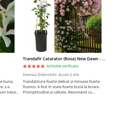
Trandafir Catarator (Rosa) New Dawn - 75cm
Artar Palma
Achizitie verificata
Denisia Dobrotchi,
Acum 2 zile
Hanceanu D
te buna,
Trandatirul e foarte delicat și miroase foarte
Felicitări
e, s-a
frumos. A fost în stare foarte bună la livrare.
 cum trece
Promptitudine și calitate. Recomand cu
ta la ger.
încredere.
 este o