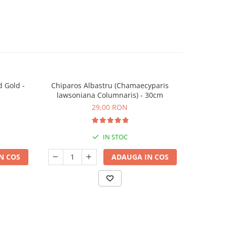
 Gold -
Chiparos Albastru (Chamaecyparis
Glicină M
lawsoniana Columnaris) - 30cm
29,00 RON
IN STOC
N COS
ADAUGA IN COS