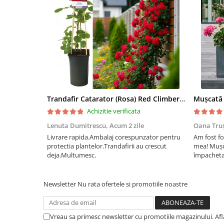
Trandafir Catarator (Rosa) Red Climber - 75cm
Achizitie verificata
Lenuta Dumitrescu,
Acum 2 zile
Oana Tru
Livrare rapida.Ambalaj corespunzator pentru
Am fost fo
protectia plantelor.Trandafirii au crescut
mea! Mușc
deja.Multumesc.
împachetat
afectate p
fost ambal
frumos înfl
Newsletter
Nu rata ofertele si promotiile noastre
Vreau sa primesc newsletter cu promotiile magazinului. Af