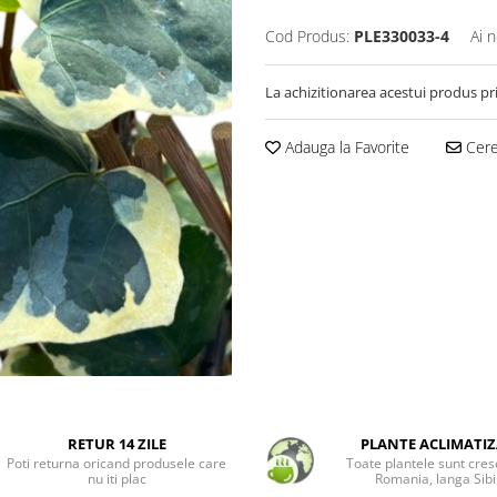
Cod Produs:
PLE330033-4
Ai 
La achizitionarea acestui produs pr
Adauga la Favorite
Cere 
RETUR 14 ZILE
PLANTE ACLIMATIZ
Poti returna oricand produsele care
Toate plantele sunt cres
nu iti plac
Romania, langa Sibi