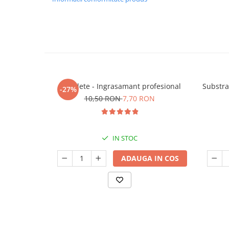
5 Tablete - Ingrasamant profesional
Substra
-27%
10,50 RON
7,70 RON
IN STOC
ADAUGA IN COS