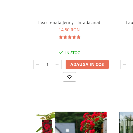
Ilex crenata Jenny - Inradacinat
Lau
14,50 RON
IN STOC
ADAUGA IN COS