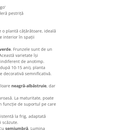
go'
deră pestriță
 o plantă cățărătoare, ideală
e interior în spații
verde
. Frunzele sunt de un
Această varietate își
 indiferent de anotimp.
 (după 10-15 ani), planta
re decorativă semnificativă.
uloare
neagră-albăstruie
, dar
uroasă. La maturitate, poate
n funcție de suportul pe care
stentă la frig, adaptată
i scăzute.
 cu
semiumbră
. Lumina