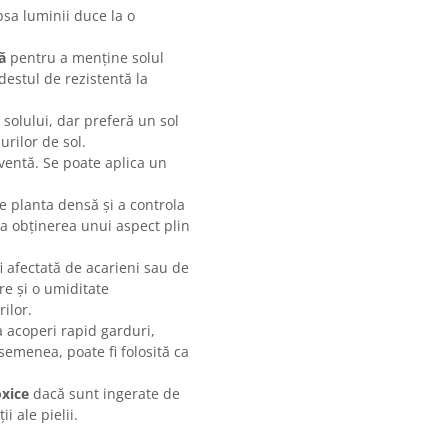
psa luminii duce la o
ă
pentru a menține solul
destul de rezistentă la
 solului, dar preferă un sol
urilor de sol.
cventă. Se poate aplica un
 planta densă și a controla
 la obținerea unui aspect plin
i afectată de acarieni sau de
are și o umiditate
ilor.
 acoperi rapid garduri,
semenea, poate fi folosită ca
oxice
dacă sunt ingerate de
 ale pielii.