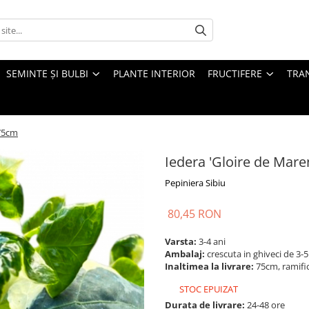
SEMINTE ȘI BULBI
PLANTE INTERIOR
FRUCTIFERE
TRAN
 75cm
Iedera 'Gloire de Mare
Pepiniera Sibiu
80,45 RON
Varsta:
3-4 ani
Ambalaj:
crescuta in ghiveci de 3-
Inaltimea la livrare:
75cm, ramifi
STOC EPUIZAT
Durata de livrare:
24-48 ore