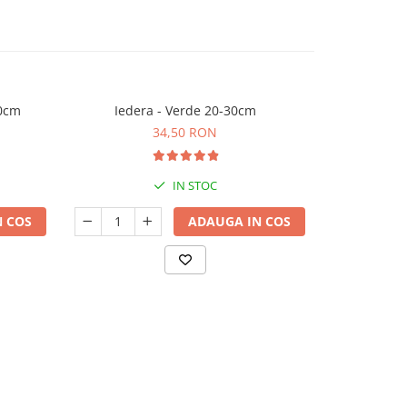
30cm
Iedera - Verde 20-30cm
Iedera 
34,50 RON
IN STOC
 COS
ADAUGA IN COS