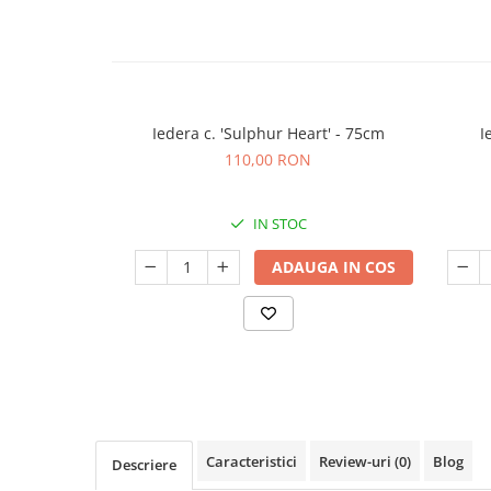
Seminte de Ierburi
Seminte de Legume/Fructe
Iedera c. 'Sulphur Heart' - 75cm
I
110,00 RON
IN STOC
ADAUGA IN COS
Caracteristici
Review-uri
(0)
Blog
Descriere