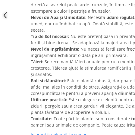
directă a soarelui poate arde frunzele, în timp ce li
estompare a culorii pestrițe a frunzelor.
Nevoi de Apă și Umiditate:
Necesită
udare regulat
umed, dar nu îmbibat cu apă. Odată stabilită, este 
secetă.
Tip de Sol necesar:
Nu este pretențioasă în privința
fertil și bine drenat. Se adaptează la majoritatea tip
Nevoi de Îngrășăminte:
Nu necesită fertilizare fre
îngrășământ echilibrat o dată pe an, primăvara.
Tăieri:
Se recomandă tăieri anuale pentru a menține
creșterea. Tăierea ajută la stimularea ramificării și
și sănătos.
Boli și dăunători:
Este o plantă robustă, dar poate f
afide, mai ales în condiții de stres. Asigurați-i o ud
corespunzătoare pentru a preveni apariția dăunător
Utilizare practică:
Este o alegere excelentă pentru a
ziduri, pergole sau a crea garduri vii elegante. De a
plantă târâtoare de acoperire a solului.
Toxicitate:
Toate părțile plantei sunt considerate
t
oameni sau animale de companie. Poate cauza iritații
Informatii conformitate produs