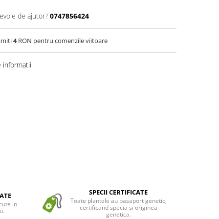
nevoie de ajutor?
0747856424
imiti
4
RON pentru comenzile viitoare
informatii
SPECII CERTIFICATE
ATE
Toate plantele au pasaport genetic,
cute in
certificand specia si originea
u.
genetica.