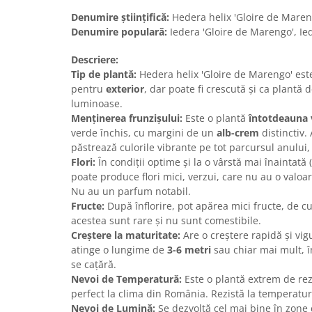
Denumire științifică:
Hedera helix 'Gloire de Maren
Denumire populară:
Iedera 'Gloire de Marengo', Ie
Descriere:
Tip de plantă:
Hedera helix 'Gloire de Marengo' este
pentru
exterior
, dar poate fi crescută și ca plantă d
luminoase.
Menținerea frunzișului:
Este o plantă
întotdeauna 
verde închis, cu margini de un
alb-crem
distinctiv. 
păstrează culorile vibrante pe tot parcursul anului,
Flori:
În condiții optime și la o vârstă mai înaintată
poate produce flori mici, verzui, care nu au o valoa
Nu au un parfum notabil.
Fructe:
După înflorire, pot apărea mici fructe, de c
acestea sunt rare și nu sunt comestibile.
Creștere la maturitate:
Are o creștere rapidă și vig
atinge o lungime de
3-6 metri
sau chiar mai mult, î
se cațără.
Nevoi de Temperatură:
Este o plantă extrem de rezi
perfect la clima din România. Rezistă la temperatur
Nevoi de Lumină:
Se dezvoltă cel mai bine în zone