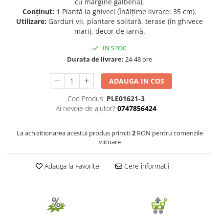
cu margine galbenă).
Conținut:
1 Plantă la ghiveci (Înălțime livrare: 35 cm).
Seminte de Ierburi
Utilizare:
Garduri vii, plantare solitară, terase (în ghivece
Seminte de Legume/Fructe
mari), decor de iarnă.
IN STOC
Durata de livrare:
24-48 ore
ADAUGA IN COS
Cod Produs:
PLE01621-3
Ai nevoie de ajutor?
0747856424
La achizitionarea acestui produs primiti
2
RON pentru comenzile
viitoare
Adauga la Favorite
Cere informatii