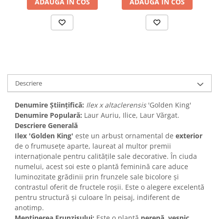
ADAUGA IN COS
ADAUGA IN COS
Descriere
Denumire Științifică:
Ilex x altaclerensis
'Golden King'
Denumire Populară:
Laur Auriu, Ilice, Laur Vărgat.
Descriere Generală
Ilex 'Golden King'
este un arbust ornamental de
exterior
de o frumusețe aparte, laureat al multor premii
internaționale pentru calitățile sale decorative. În ciuda
numelui, acest soi este o plantă feminină care aduce
luminozitate grădinii prin frunzele sale bicolore și
contrastul oferit de fructele roșii. Este o alegere excelentă
pentru structură și culoare în peisaj, indiferent de
anotimp.
Menținerea Frunzișului:
Este o plantă
perenă, veșnic