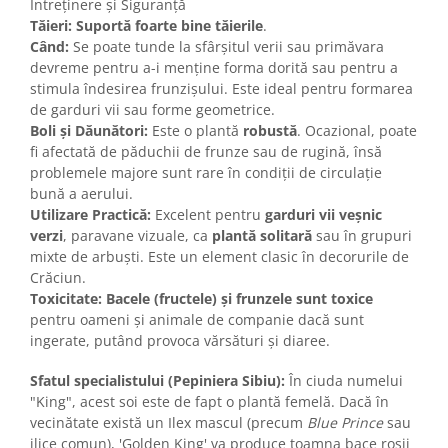
Întreținere și Siguranță
Tăieri:
Suportă foarte bine tăierile
.
Când:
Se poate tunde la sfârșitul verii sau primăvara
devreme pentru a-i menține forma dorită sau pentru a
stimula îndesirea frunzișului. Este ideal pentru formarea
de garduri vii sau forme geometrice.
Boli și Dăunători:
Este o plantă
robustă
. Ocazional, poate
fi afectată de păduchii de frunze sau de rugină, însă
problemele majore sunt rare în condiții de circulație
bună a aerului.
Utilizare Practică:
Excelent pentru
garduri vii veșnic
verzi
, paravane vizuale, ca
plantă solitară
sau în grupuri
mixte de arbuști. Este un element clasic în decorurile de
Crăciun.
Toxicitate:
Bacele (fructele) și frunzele sunt toxice
pentru oameni și animale de companie dacă sunt
ingerate, putând provoca vărsături și diaree.
Sfatul specialistului (Pepiniera Sibiu):
În ciuda numelui
"King", acest soi este de fapt o plantă femelă. Dacă în
vecinătate există un Ilex mascul (precum
Blue Prince
sau
ilice comun), 'Golden King' va produce toamna bace roșii