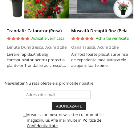
Trandafir Catarator (Rosa) Red Climber - 75cm
Mușcată Dreaptă Roz (Pelargonium Zonale)
Achizitie verificata
Achizitie verificata
Lenuta Dumitrescu,
Acum 3 zile
Oana Trușcă,
Acum 3 zile
E
Livrare rapida.Ambalaj
Am fost foarte plăcut surprinsă
I
corespunzator pentru protectia
de experiența mea! Mușcatele
f
plantelor.Trandafirii au crescut
au ajuns foarte bine
r
deja.Multumesc.
împachetate, în stare impecabilă,
c
fără să fie afectate pe timpul
c
transportului. Se vede că au fost
c
Newsletter
Nu rata ofertele si promotiile noastre
ambalate cu multă grijă. Acum
v
sunt frumos înflorite și...
e
Vreau sa primesc newsletter cu promotiile
magazinului. Afla mai multe in
Politica de
Confidentialitate