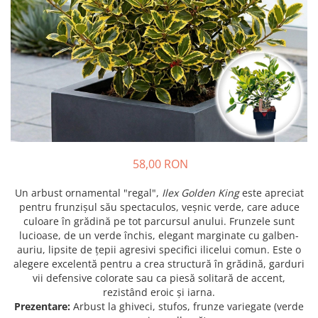
Prun - Prunus
Bulbi de Delphinium
Bulbi de Echinacea
Păr - Pyrus communis
Bulbi de Frezie
Smochini - Ficus carica
Bulbi de Fritillaria
Viță de Vie - Vitis
Bulbi de Gaillardia (Kokarda)
Zmeur - Rubus
Bulbi de Gladiole
Bulbi de Irisi - Stanjenel
Bulbi de Lalele
Bulbi de Leucanthemum
58,00 RON
Bulbi de Muscari
Bulbi de Narcise
Un arbust ornamental "regal",
Ilex Golden King
este apreciat
Bulbi de Ranunculus
pentru frunzișul său spectaculos, veșnic verde, care aduce
culoare în grădină pe tot parcursul anului. Frunzele sunt
Bulbi de Tigridia
lucioase, de un verde închis, elegant marginate cu galben-
Bulbi de Zambile
auriu, lipsite de țepii agresivi specifici ilicelui comun. Este o
Bulbi de Zantedeschia
alegere excelentă pentru a crea structură în grădină, garduri
vii defensive colorate sau ca piesă solitară de accent,
Bulbi Sparaxis
rezistând eroic și iarna.
Mixuri de Bulbi
Prezentare:
Arbust la ghiveci, stufos, frunze variegate (verde
Seminte de Flori