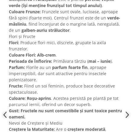
verde (își menține frunzișul tot timpul anului)
.
Culoare Frunze:
Frunzele sunt ovale, lucioase, aproape
fără spini (foarte moi). Centrul frunzei este de un
verde-
măsliniu
, fiind înconjurat de o margine lată, neregulată,
de un
galben-auriu strălucitor
.
Flori și Fructe
Flori:
Produce flori mici, discrete, grupate la axila
frunzelor.
Culoare Flori:
Alb-crem
.
Perioada de Înflorire:
Primăvara târziu (
mai – iunie
).
Parfum:
Florile au un
parfum foarte fin
, aproape
imperceptibil, dar sunt atractive pentru insectele
polenizatoare.
Fructe:
Fiind un soi feminin, produce bace decorative
spectaculoase.
Culoare:
Roșu-aprins
. Acestea persistă pe plantă pe tot
parcursul iernii, oferind un decor superb.
Gust:
Fructele nu sunt comestibile și sunt toxice pentru
oameni.
Nevoi de Creștere și Mediu
Creștere la Maturitate:
Are o
creștere moderată
,