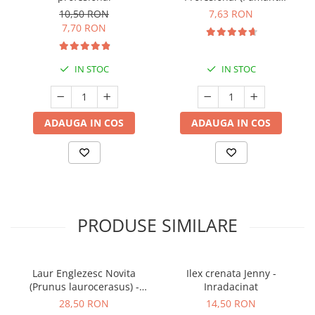
Premium) - 5 L
10,50 RON
7,63 RON
7,70 RON
IN STOC
IN STOC
ADAUGA IN COS
ADAUGA IN COS
PRODUSE SIMILARE
Laur Englezesc Novita
Ilex crenata Jenny -
(Prunus laurocerasus) -
Inradacinat
40cm (P9)
28,50 RON
14,50 RON