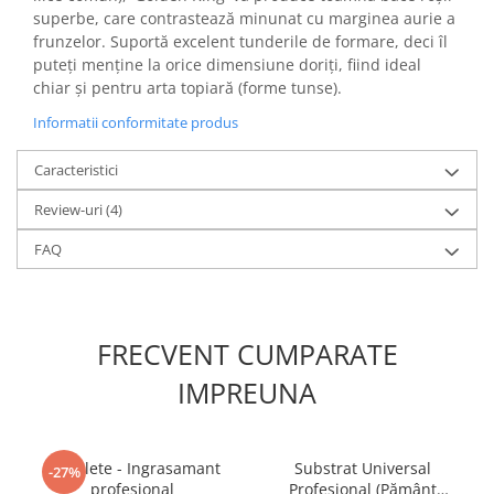
superbe, care contrastează minunat cu marginea aurie a
frunzelor. Suportă excelent tunderile de formare, deci îl
puteți menține la orice dimensiune doriți, fiind ideal
chiar și pentru arta topiară (forme tunse).
Informatii conformitate produs
Caracteristici
Review-uri
(4)
FAQ
FRECVENT CUMPARATE
IMPREUNA
5 Tablete - Ingrasamant
Substrat Universal
-27%
profesional
Profesional (Pământ