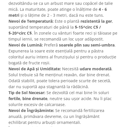
dezvoltându-se ca un arbust mare sau copăcel de talie
mică. La maturitate, poate atinge o înălțime de
4 - 6
metri
și o lățime de 2 - 3 metri, dacă nu este tuns.
Nevoi de Temperatură:
Este o plantă
rezistentă la ger
,
suportând temperaturi de până la
$-15^circ C$ /
$-20^circ C$
. În zonele cu vânturi foarte reci și tăioase pe
timpul iernii, se recomandă un loc ușor adăpostit.
Nevoi de Lumină:
Preferă
soarele plin sau semi-umbra
.
Expunerea la soare este esențială pentru a păstra
coloritul auriu intens al frunzișului și pentru o producție
bogată de fructe roșii.
Nevoi de Apă și Umiditate:
Necesită
udare moderată
.
Solul trebuie să fie menținut reavăn, dar bine drenat.
Odată stabilit, poate tolera perioade scurte de secetă,
dar nu suportă apa stagnantă la rădăcină.
Tip de Sol Necesar:
Se dezvoltă cel mai bine în soluri
fertile, bine drenate
, neutre sau ușor acide. Nu îi plac
solurile excesiv de calcaroase.
Nevoi de Îngrășăminte:
Se recomandă fertilizarea
anuală, primăvara devreme, cu un îngrășământ
echilibrat pentru arbuști ornamentali.