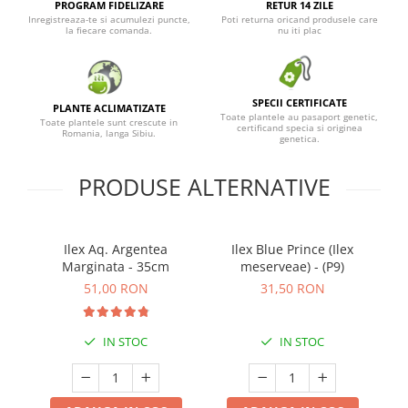
PROGRAM FIDELIZARE
RETUR 14 ZILE
Inregistreaza-te si acumulezi puncte,
Poti returna oricand produsele care
la fiecare comanda.
nu iti plac
SPECII CERTIFICATE
PLANTE ACLIMATIZATE
Toate plantele au pasaport genetic,
Toate plantele sunt crescute in
certificand specia si originea
Romania, langa Sibiu.
genetica.
PRODUSE ALTERNATIVE
Ilex Aq. Argentea
Ilex Blue Prince (Ilex
Marginata - 35cm
meserveae) - (P9)
51,00 RON
31,50 RON
IN STOC
IN STOC