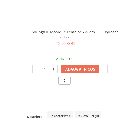
Seminte de Ierburi
Seminte de Legume/Fructe
Syringa v. Monique Lemoine - 40cm+
Pyracan
(P17)
113,50 RON
IN STOC
ADAUGA IN COS
Caracteristici
Review-uri
(0)
Descriere