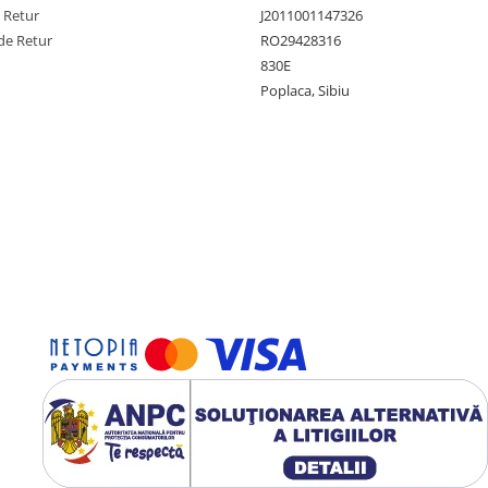
e Retur
J2011001147326
de Retur
RO29428316
830E
Poplaca, Sibiu