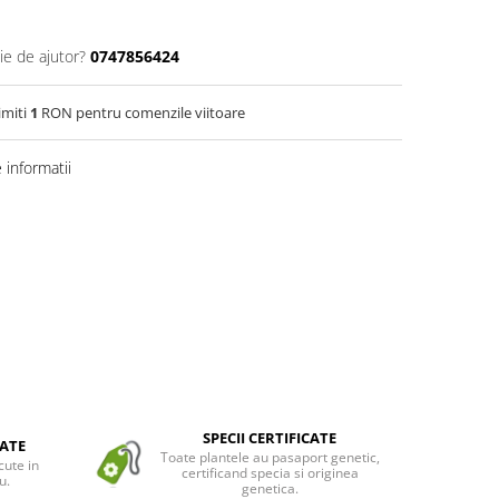
ie de ajutor?
0747856424
imiti
1
RON pentru comenzile viitoare
informatii
SPECII CERTIFICATE
ATE
Toate plantele au pasaport genetic,
cute in
certificand specia si originea
u.
genetica.