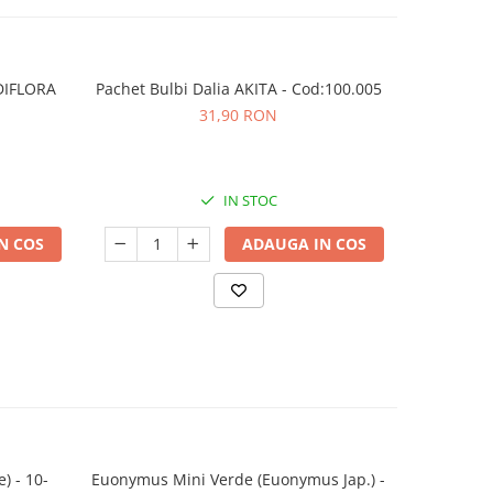
DIFLORA
Pachet Bulbi Dalia AKITA - Cod:100.005
Măr Jonago
31,90 RON
IN STOC
N COS
ADAUGA IN COS
) - 10-
Euonymus Mini Verde (Euonymus Jap.) -
Cotoneaste