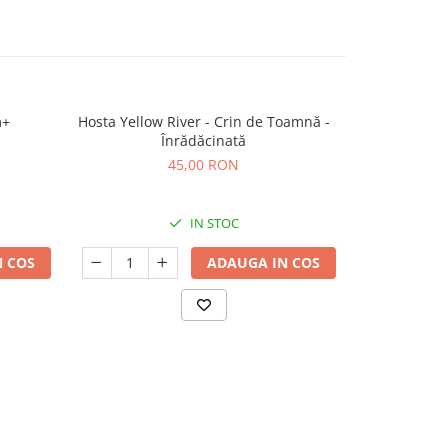
m+
Hosta Yellow River - Crin de Toamnă -
Vita Canadian
Înrădăcinată
45,00 RON
IN STOC
 COS
ADAUGA IN COS