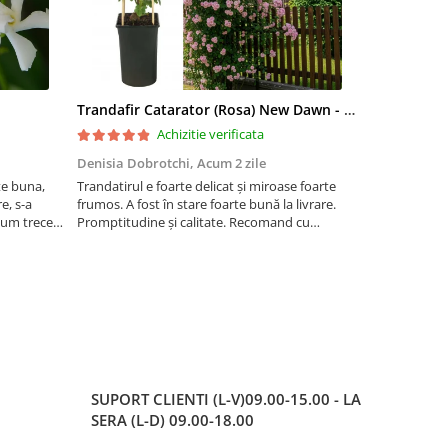
Trandafir Catarator (Rosa) New Dawn - 75cm
Artar Palma
Achizitie verificata
Denisia Dobrotchi,
Acum 2 zile
Hanceanu D
te buna,
Trandatirul e foarte delicat și miroase foarte
Felicitări
e, s-a
frumos. A fost în stare foarte bună la livrare.
 cum trece
Promptitudine și calitate. Recomand cu
ta la ger.
încredere.
 este o
SUPORT CLIENTI
(L-V)09.00-15.00 - LA
SERA (L-D) 09.00-18.00