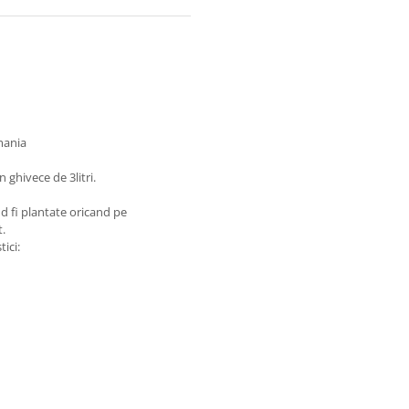
omania
 ghivece de 3litri.
and fi plantate oricand pe
t.
tici: