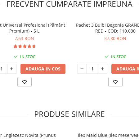
FRECVENT CUMPARATE IMPREUNA
t Universal Profesional (Pământ
Pachet 3 Bulbi Begonia GRAN
Premium) - 5 L
RED - COD: 110.030
7,63 RON
37,80 RON
IN STOC
IN STOC
ADAUGA IN COS
ADAUGA I
PRODUSE SIMILARE
r Englezesc Novita (Prunus
Ilex Maid Blue (Ilex meserveae