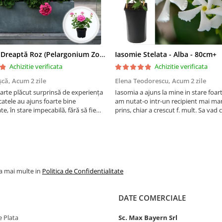
Mușcată Dreaptă Roz (Pelargonium Zonale)
Iasomie Stelata - Alba - 80cm+
Achizitie verificata
Achizitie verificata
șcă,
Acum 2 zile
Elena Teodorescu,
Acum 2 zile
arte plăcut surprinsă de experiența
Iasomia a ajuns la mine in stare foar
atele au ajuns foarte bine
am nutat-o intr-un recipient mai mar
e, în stare impecabilă, fără să fie
prins, chiar a crescut f. mult. Sa vad
e timpul transportului. Se vede că au
peste iarna, se spune ca este rezisten
ate cu multă grijă. Acum sunt
Vom vedea. Cumparati cu incredere,
orite și...
firma f serioasa, am ...
la mai multe in
Politica de Confidentialitate
DATE COMERCIALE
 Plata
Sc. Max Bayern Srl