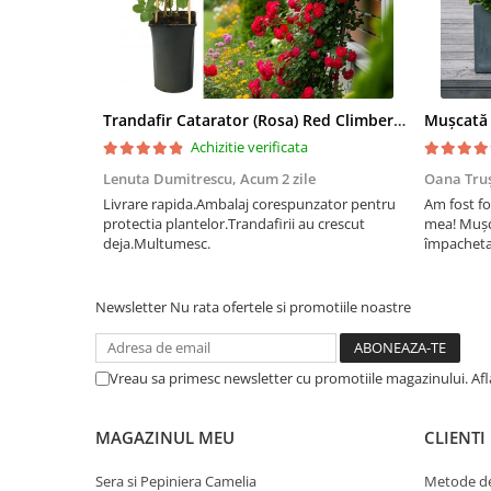
Trandafir Catarator (Rosa) Red Climber - 75cm
Achizitie verificata
Lenuta Dumitrescu,
Acum 2 zile
Oana Tru
Livrare rapida.Ambalaj corespunzator pentru
Am fost fo
protectia plantelor.Trandafirii au crescut
mea! Mușc
deja.Multumesc.
împachetat
afectate p
fost ambal
frumos înfl
Newsletter
Nu rata ofertele si promotiile noastre
Vreau sa primesc newsletter cu promotiile magazinului. Af
MAGAZINUL MEU
CLIENTI
Sera si Pepiniera Camelia
Metode de