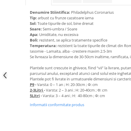
Denumire Stiintifica:
Philadelphus Coronarius
Tip:
arbust cu frunze cazatoare iarna
Sol:
Toate tipurile de sol, bine drenat
Soare:
Semi-umbra / Soare
Apa:
Umiditate, nu excesiva
Boli:
rezistent, se aplica tratamente specifice
Temperatura:
rezistent la toate tipurile de climat din R
Iasomie - Lamaita, alba - crestere maxim 2.5-3m
Se livreaza la dimensiune de 30-50cm inaltime, ramificata, in
Plantele sunt crescute in ghivece, fiind “vii” la livrare, put
parcursul anului, exceptand atunci cand solul este ingheta
Plantele pot fi livrate in urmatoarele dimensiuni si carcteris
P9
-
Varsta: 0 – 1 an ; H: 20-30cm ; Φ: cm
2-3Litri
-
Varsta: 2 – 3 ani ; H: 20-40cm ; Φ: cm
5Litri
-
Varsta: 3 – 4 ani ; H: 40-80cm ; Φ: cm
Informatii conformitate produs