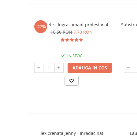
5 Tablete - Ingrasamant profesional
Substra
-27%
10,50 RON
7,70 RON
IN STOC
ADAUGA IN COS
Ilex crenata Jenny - Inradacinat
Lau