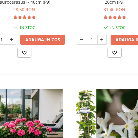
laurocerasus) - 40cm (P9)
20cm (P9)
28,50 RON
31,40 RON
IN STOC
IN STOC
ADAUGA IN COS
ADAUGA I