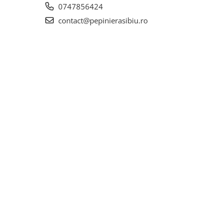
0747856424
contact@pepinierasibiu.ro