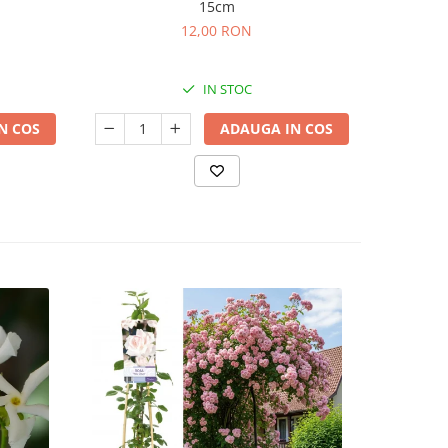
15cm
12,00 RON
IN STOC
N COS
ADAUGA IN COS