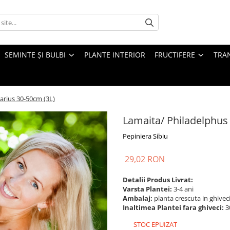
SEMINTE ȘI BULBI
PLANTE INTERIOR
FRUCTIFERE
TRAN
arius 30-50cm (3L)
Lamaita/ Philadelphus
Pepiniera Sibiu
29,02 RON
Detalii Produs Livrat:
Varsta Plantei:
3-4 ani
Ambalaj:
planta crescuta in ghiveci
Inaltimea Plantei fara ghiveci:
3
STOC EPUIZAT