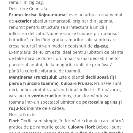
ramuri în zig-zag.
Descriere Generală
Prunus incisa 'Kojou-no-mai'
este un arbust ornamental
de
exterior
absolut remarcabil, originar din Japonia,
renumit pentru structura sa arhitecturală unică și
înflorirea delicată. Numele său se traduce prin „dansul
fluturilor”, reflectând grația ramurilor sale subțiri care
cresc natural într-un model neobișnuit de
zig-zag
.
Exemplarul de 40 cm este ideal pentru iubitorii de plante
de talie mică ce doresc un impact vizual deosebit pe tot
parcursul anului, de la mugurii rozalii de primăvară,
până la culorile vibrante de toamnă.
Menținerea Frunzișului:
Este o plantă
deciduoasă (își
pierde frunzele toamna)
.
Culoare Frunze:
Frunzele sunt
mici, adânc zimțate, apărând după înflorire. Primăvara și
vara au un
verde-crud
luminos, transformându-se
toamna într-un spectacol uimitor de
portocaliu aprins și
roșu-foc
înainte de a cădea.
Flori și Fructe
Flori:
Florile sunt simple, în formă de clopoțel care atârnă
grațios de pe ramurile goale.
Culoare Flori:
Bobocii sunt