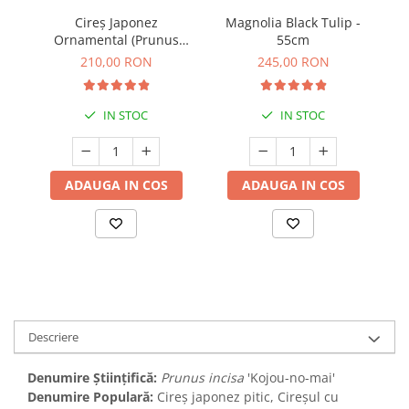
Cireș Japonez
Magnolia Black Tulip -
Ornamental (Prunus
55cm
Amanogawa) - 80 cm
Su
210,00 RON
245,00 RON
IN STOC
IN STOC
ADAUGA IN COS
ADAUGA IN COS
Descriere
Denumire Științifică:
Prunus incisa
'Kojou-no-mai'
Denumire Populară:
Cireș japonez pitic, Cireșul cu