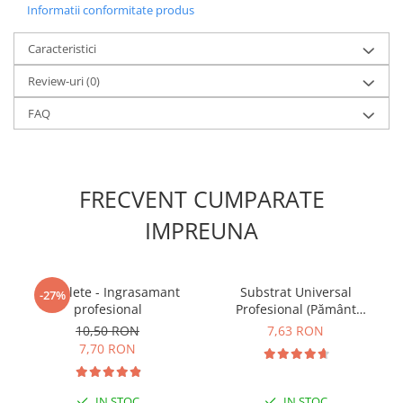
Informatii conformitate produs
Caracteristici
Review-uri
(0)
FAQ
FRECVENT CUMPARATE
IMPREUNA
5 Tablete - Ingrasamant
Substrat Universal
-27%
profesional
Profesional (Pământ
Premium) - 5 L
10,50 RON
7,63 RON
7,70 RON
IN STOC
IN STOC