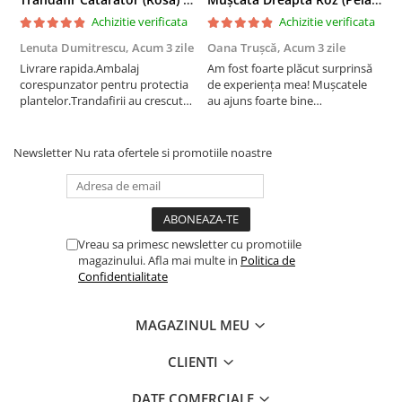
Achizitie verificata
Achizitie verificata
Lenuta Dumitrescu,
Acum 3 zile
Oana Trușcă,
Acum 3 zile
E
Livrare rapida.Ambalaj
Am fost foarte plăcut surprinsă
I
corespunzator pentru protectia
de experiența mea! Mușcatele
f
plantelor.Trandafirii au crescut
au ajuns foarte bine
r
deja.Multumesc.
împachetate, în stare impecabilă,
c
fără să fie afectate pe timpul
c
transportului. Se vede că au fost
c
Newsletter
Nu rata ofertele si promotiile noastre
ambalate cu multă grijă. Acum
v
sunt frumos înflorite și...
e
Vreau sa primesc newsletter cu promotiile
magazinului. Afla mai multe in
Politica de
Confidentialitate
MAGAZINUL MEU
CLIENTI
DATE COMERCIALE