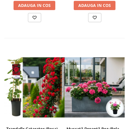
ADAUGA IN COS
ADAUGA IN COS
Trandafir Catarator (Rosa) Red Climber - 75cm
Mușcată Dreaptă Roz (Pelargonium Zonale)