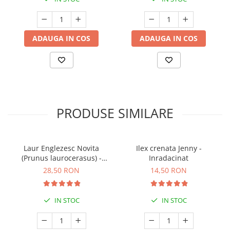
ADAUGA IN COS
ADAUGA IN COS
PRODUSE SIMILARE
Laur Englezesc Novita
Ilex crenata Jenny -
(Prunus laurocerasus) -
Inradacinat
40cm (P9)
28,50 RON
14,50 RON
IN STOC
IN STOC