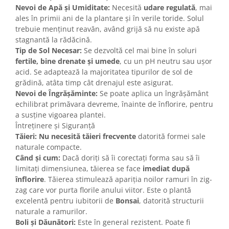
Nevoi de Apă și Umiditate:
Necesită
udare regulată
, mai
ales în primii ani de la plantare și în verile toride. Solul
trebuie menținut reavăn, având grijă să nu existe apă
stagnantă la rădăcină.
Tip de Sol Necesar:
Se dezvoltă cel mai bine în soluri
fertile, bine drenate și umede
, cu un pH neutru sau ușor
acid. Se adaptează la majoritatea tipurilor de sol de
grădină, atâta timp cât drenajul este asigurat.
Nevoi de Îngrășăminte:
Se poate aplica un îngrășământ
echilibrat primăvara devreme, înainte de înflorire, pentru
a susține vigoarea plantei.
Întreținere și Siguranță
Tăieri:
Nu necesită tăieri frecvente
datorită formei sale
naturale compacte.
Când și cum:
Dacă doriți să îi corectați forma sau să îi
limitați dimensiunea, tăierea se face
imediat după
înflorire
. Tăierea stimulează apariția noilor ramuri în zig-
zag care vor purta florile anului viitor. Este o plantă
excelentă pentru iubitorii de
Bonsai
, datorită structurii
naturale a ramurilor.
Boli și Dăunători:
Este în general rezistent. Poate fi