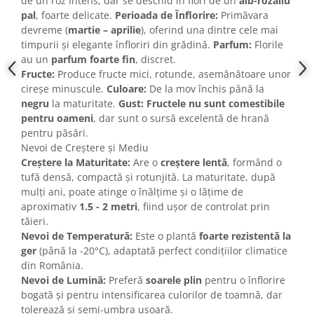
de un roz intens, dar se deschid în flori de un
alb-rozaliu
pal
, foarte delicate.
Perioada de Înflorire:
Primăvara
devreme (
martie – aprilie
), oferind una dintre cele mai
timpurii și elegante înfloriri din grădină.
Parfum:
Florile
au un
parfum foarte fin
, discret.
Fructe:
Produce fructe mici, rotunde, asemănătoare unor
cireșe minuscule.
Culoare:
De la mov închis până la
negru
la maturitate.
Gust:
Fructele nu sunt comestibile
pentru oameni
, dar sunt o sursă excelentă de hrană
pentru păsări.
Nevoi de Creștere și Mediu
Creștere la Maturitate:
Are o
creștere lentă
, formând o
tufă densă, compactă și rotunjită. La maturitate, după
mulți ani, poate atinge o înălțime și o lățime de
aproximativ
1.5 - 2 metri
, fiind ușor de controlat prin
tăieri.
Nevoi de Temperatură:
Este o plantă
foarte rezistentă la
ger
(până la -20°C), adaptată perfect condițiilor climatice
din România.
Nevoi de Lumină:
Preferă
soarele plin
pentru o înflorire
bogată și pentru intensificarea culorilor de toamnă, dar
tolerează și semi-umbra ușoară.