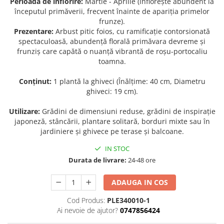
Perioada de înflorire:
Martie - Aprilie (înflorește abundent la
începutul primăverii, frecvent înainte de apariția primelor
Seminte de Ierburi
frunze).
Seminte de Legume/Fructe
Prezentare:
Arbust pitic foios, cu ramificație contorsionată
spectaculoasă, abundență florală primăvara devreme și
frunziș care capătă o nuanță vibrantă de roșu-portocaliu
toamna.
Conținut:
1 plantă la ghiveci (Înălțime: 40 cm, Diametru
ghiveci: 19 cm).
Utilizare:
Grădini de dimensiuni reduse, grădini de inspirație
japoneză, stâncării, plantare solitară, borduri mixte sau în
jardiniere și ghivece pe terase și balcoane.
IN STOC
Durata de livrare:
24-48 ore
ADAUGA IN COS
Cod Produs:
PLE340010-1
Ai nevoie de ajutor?
0747856424