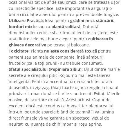
ocazional vizitat de afide sau omizi, care se tratează ușor
cu insecticide specifice. Este important să asigurați o
bună circulație a aerului pentru a preveni bolile fungice.
Utilizare Practică:
Ideal pentru
grădini mici, stâncării,
borduri mixte
sau ca
plantă solitară
. Datorită
dimensiunilor reduse și a ritmului lent de creștere, este
una dintre cele mai bune alegeri pentru
cultivarea în
ghivece decorative
pe terase și balcoane.
Toxicitate:
Planta
nu este considerată toxică
pentru
oameni sau animale de companie, însă sâmburii
fructelor (ca la toți prunii) nu trebuie consumați.
Sfatul specialistului (Pepiniera Sibiu):
Unul dintre marile
secrete ale cireșului pitic 'Kojou-no-mai' este tăierea
inteligentă. Pentru a accentua forma sa arhitecturală
deosebită, în zig-zag, tăiați foarte ușor crengile la finalul
primăverii, doar după ce florile s-au trecut. Evitați tăierile
masive, de scurtare drastică. Acest arbust răspunde
excelent dacă este condus ca bonsai, iar plantarea lui
într-un loc unde soarele blând de toamnă îi va lumina
direct frunzele vă va garanta un spectacol vizual de
neuitat, cu nuanțe de chihlimbar și roșu aprins.