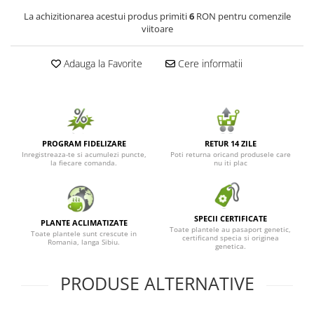
La achizitionarea acestui produs primiti
6
RON pentru comenzile
viitoare
Adauga la Favorite
Cere informatii
PROGRAM FIDELIZARE
RETUR 14 ZILE
Inregistreaza-te si acumulezi puncte,
Poti returna oricand produsele care
la fiecare comanda.
nu iti plac
SPECII CERTIFICATE
PLANTE ACLIMATIZATE
Toate plantele au pasaport genetic,
Toate plantele sunt crescute in
certificand specia si originea
Romania, langa Sibiu.
genetica.
PRODUSE ALTERNATIVE