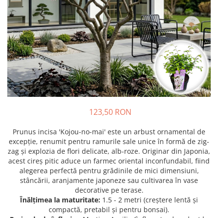
Prun - Prunus
Bulbi de Delphinium
Bulbi de Echinacea
Păr - Pyrus communis
Bulbi de Frezie
Smochini - Ficus carica
Bulbi de Fritillaria
Viță de Vie - Vitis
Bulbi de Gaillardia (Kokarda)
Zmeur - Rubus
Bulbi de Gladiole
Bulbi de Irisi - Stanjenel
Bulbi de Lalele
Bulbi de Leucanthemum
123,50 RON
Bulbi de Muscari
Bulbi de Narcise
Prunus incisa 'Kojou-no-mai' este un arbust ornamental de
Bulbi de Ranunculus
excepție, renumit pentru ramurile sale unice în formă de zig-
zag și explozia de flori delicate, alb-roze. Originar din Japonia,
Bulbi de Tigridia
acest cireș pitic aduce un farmec oriental inconfundabil, fiind
Bulbi de Zambile
alegerea perfectă pentru grădinile de mici dimensiuni,
Bulbi de Zantedeschia
stâncării, aranjamente japoneze sau cultivarea în vase
decorative pe terase.
Bulbi Sparaxis
Înălțimea la maturitate:
1.5 - 2 metri (creștere lentă și
Mixuri de Bulbi
compactă, pretabil și pentru bonsai).
Seminte de Flori