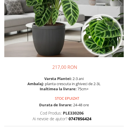
Prun - Prunus
Bulbi de Delphinium
Bulbi de Echinacea
Păr - Pyrus communis
Bulbi de Frezie
Smochini - Ficus carica
Bulbi de Fritillaria
Viță de Vie - Vitis
Bulbi de Gaillardia (Kokarda)
Zmeur - Rubus
Bulbi de Gladiole
Bulbi de Irisi - Stanjenel
Bulbi de Lalele
Bulbi de Leucanthemum
217,00 RON
Bulbi de Muscari
Bulbi de Narcise
Varsta Plantei:
2-3 ani
Bulbi de Ranunculus
Ambalaj:
planta crescuta in ghiveci de 2-3L
Inaltimea la livrare:
75cm+
Bulbi de Tigridia
Bulbi de Zambile
STOC EPUIZAT
Bulbi de Zantedeschia
Durata de livrare:
24-48 ore
Bulbi Sparaxis
Cod Produs:
PLE330206
Ai nevoie de ajutor?
0747856424
Mixuri de Bulbi
Seminte de Flori