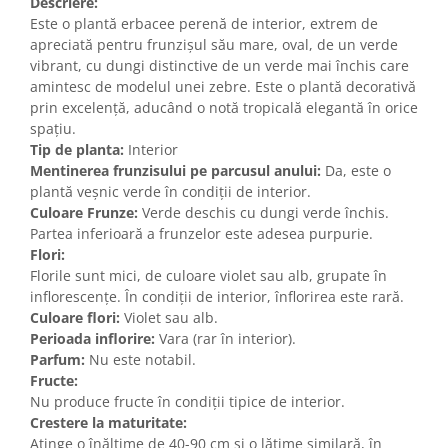
Descriere:
Este o plantă erbacee perenă de interior, extrem de
apreciată pentru frunzișul său mare, oval, de un verde
vibrant, cu dungi distinctive de un verde mai închis care
amintesc de modelul unei zebre. Este o plantă decorativă
prin excelență, aducând o notă tropicală elegantă în orice
spațiu.
Tip de planta:
Interior
Mentinerea frunzisului pe parcusul anului:
Da, este o
plantă veșnic verde în condiții de interior.
Culoare Frunze:
Verde deschis cu dungi verde închis.
Partea inferioară a frunzelor este adesea purpurie.
Flori:
Florile sunt mici, de culoare violet sau alb, grupate în
inflorescențe. În condiții de interior, înflorirea este rară.
Culoare flori:
Violet sau alb.
Perioada inflorire:
Vara (rar în interior).
Parfum:
Nu este notabil.
Fructe:
Nu produce fructe în condiții tipice de interior.
Crestere la maturitate:
Atinge o înălțime de 40-90 cm și o lățime similară, în