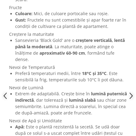
Fructe
Culoare:
Mici, de culoare portocalie sau roșie.
Gust:
Fructele nu sunt comestibile și apar foarte rar în
condiții de cultivare ca plantă de apartament.
Creștere la maturitate
Sansevieria 'Black Gold' are o
creștere verticală, lentă
până la moderată
. La maturitate, poate atinge o
înălțime de
aproximativ 60-90 cm
, formând tufe
dense.
Nevoi de Temperatură
Preferă temperaturi medii, între
18°C și 35°C
. Este
sensibilă la frig, temperaturile sub 10°C îi pot dăuna.
Nevoi de Lumină
Extrem de adaptabilă. Crește bine în
lumină puternică
indirectă
, dar tolerează și
lumină slabă
sau chiar zone
semiumbrite. Lumina directă a soarelui, în special cea
de după-amiază, poate arde frunzele.
Nevoi de Apă și Umiditate
Apă:
Este o plantă rezistentă la secetă. Se udă doar
după ce solul s-a uscat complet între udări (testul cu