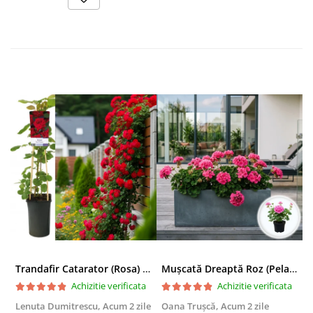
Trandafir Catarator (Rosa) Red Climber - 75cm
Mușcată Dreaptă Roz (Pelargonium Zonale)
Achizitie verificata
Achizitie verificata
Lenuta Dumitrescu,
Acum 2 zile
Oana Trușcă,
Acum 2 zile
E