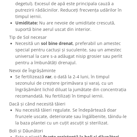
degetul). Excesul de apă este principala cauză a
putrezirii rădăcinilor. Reduceți frecvența udărilor în
timpul iernii.
Umiditate:
Nu are nevoie de umiditate crescută,
suportă bine aerul uscat din interior.
Tip de Sol necesar
Necesită un
sol bine drenat
, preferabil un amestec
special pentru cactuși și suculente, sau un amestec
universal la care s-a adăugat nisip grosier sau perlit
pentru a îmbunătăți drenajul.
Nevoi de Îngrășăminte
Se fertilizează
rar
, o dată la 2-4 luni, în timpul
sezonului de creștere (primăvara și vara), cu un
îngrășământ lichid diluat la jumătate din concentrația
recomandată. Nu fertilizați în timpul iernii.
Dacă și când necesită tăieri
Nu necesită tăieri regulate. Se îndepărtează doar
frunzele uscate, deteriorate sau îngălbenite, tăindu-le
la baza plantei cu un cuțit ascuțit și sterilizat.
Boli și Dăunători
Este o plantă
foarte rezistentă la boli și dăunători
.