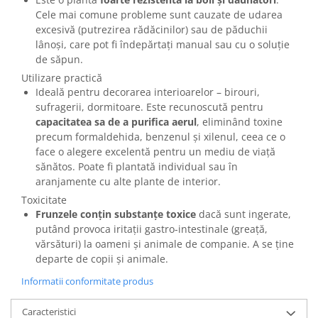
Cele mai comune probleme sunt cauzate de udarea
excesivă (putrezirea rădăcinilor) sau de păduchii
lânoși, care pot fi îndepărtați manual sau cu o soluție
de săpun.
Utilizare practică
Ideală pentru decorarea interioarelor – birouri,
sufragerii, dormitoare. Este recunoscută pentru
capacitatea sa de a purifica aerul
, eliminând toxine
precum formaldehida, benzenul și xilenul, ceea ce o
face o alegere excelentă pentru un mediu de viață
sănătos. Poate fi plantată individual sau în
aranjamente cu alte plante de interior.
Toxicitate
Frunzele conțin substanțe toxice
dacă sunt ingerate,
putând provoca iritații gastro-intestinale (greață,
vărsături) la oameni și animale de companie. A se ține
departe de copii și animale.
Informatii conformitate produs
Caracteristici