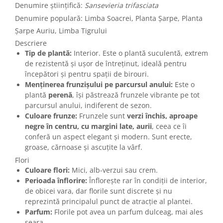
Denumire științifică:
Sansevieria trifasciata
Denumire populară: Limba Soacrei, Planta Șarpe, Planta
Șarpe Auriu, Limba Tigrului
Descriere
Tip de plantă:
Interior. Este o plantă suculentă, extrem
de rezistentă și ușor de întreținut, ideală pentru
începători și pentru spații de birouri.
Menținerea frunzișului pe parcursul anului:
Este o
plantă
perenă
, își păstrează frunzele vibrante pe tot
parcursul anului, indiferent de sezon.
Culoare frunze:
Frunzele sunt
verzi închis, aproape
negre în centru, cu margini late, aurii
, ceea ce îi
conferă un aspect elegant și modern. Sunt erecte,
groase, cărnoase și ascuțite la vârf.
Flori
Culoare flori:
Mici, alb-verzui sau crem.
Perioada înflorire:
Înflorește rar în condiții de interior,
de obicei vara, dar florile sunt discrete și nu
reprezintă principalul punct de atracție al plantei.
Parfum:
Florile pot avea un parfum dulceag, mai ales
seara.