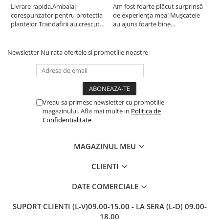
Livrare rapida.Ambalaj
Am fost foarte plăcut surprinsă
I
corespunzator pentru protectia
de experiența mea! Mușcatele
f
plantelor.Trandafirii au crescut
au ajuns foarte bine
r
deja.Multumesc.
împachetate, în stare impecabilă,
c
fără să fie afectate pe timpul
c
transportului. Se vede că au fost
c
Newsletter
Nu rata ofertele si promotiile noastre
ambalate cu multă grijă. Acum
v
sunt frumos înflorite și...
e
Vreau sa primesc newsletter cu promotiile
magazinului. Afla mai multe in
Politica de
Confidentialitate
MAGAZINUL MEU
CLIENTI
DATE COMERCIALE
SUPORT CLIENTI
(L-V)09.00-15.00 - LA SERA (L-D) 09.00-
18.00