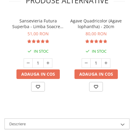
PRODUSE ALTERNATIVE
Sansevieria Futura
Agave Quadricolor (Agave
C
Superba - Limba Soacrei -
lophantha) - 20cm
30cm+
51,00 RON
80,00 RON
IN STOC
IN STOC
ADAUGA IN COS
ADAUGA IN COS
Descriere