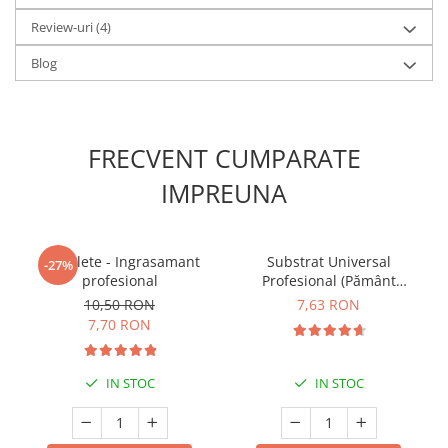
Review-uri
(4)
Blog
FRECVENT CUMPARATE
IMPREUNA
5 Tablete - Ingrasamant
Substrat Universal
-27%
profesional
Profesional (Pământ
Premium) - 5 L
10,50 RON
7,63 RON
7,70 RON
IN STOC
IN STOC