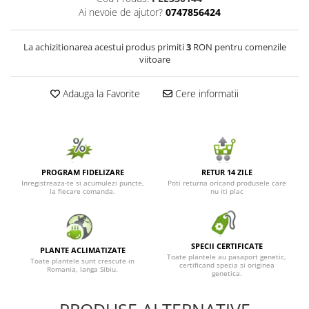
Ai nevoie de ajutor?
0747856424
Seminte de Ierburi
Seminte de Legume/Fructe
La achizitionarea acestui produs primiti
3
RON pentru comenzile
viitoare
Adauga la Favorite
Cere informatii
PROGRAM FIDELIZARE
RETUR 14 ZILE
Inregistreaza-te si acumulezi puncte,
Poti returna oricand produsele care
la fiecare comanda.
nu iti plac
SPECII CERTIFICATE
PLANTE ACLIMATIZATE
Toate plantele au pasaport genetic,
Toate plantele sunt crescute in
certificand specia si originea
Romania, langa Sibiu.
genetica.