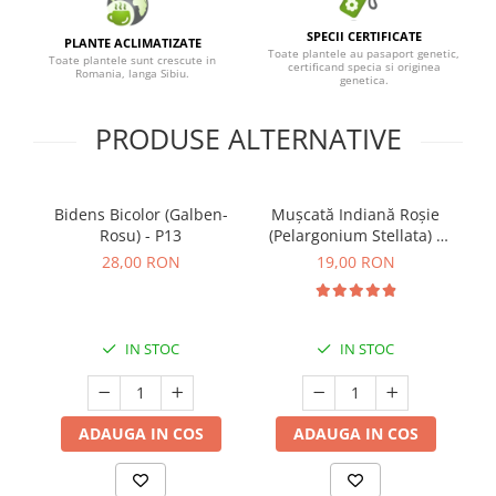
SPECII CERTIFICATE
PLANTE ACLIMATIZATE
Toate plantele au pasaport genetic,
Toate plantele sunt crescute in
certificand specia si originea
Romania, langa Sibiu.
genetica.
PRODUSE ALTERNATIVE
Bidens Bicolor (Galben-
Mușcată Indiană Roșie
Rosu) - P13
(Pelargonium Stellata) -
(P12)
28,00 RON
19,00 RON
IN STOC
IN STOC
ADAUGA IN COS
ADAUGA IN COS