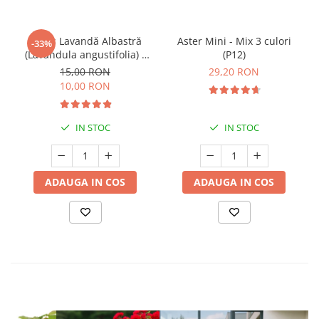
Butaș Lavandă Albastră
Aster Mini - Mix 3 culori
-33%
(Lavandula angustifolia) -
(P12)
Înrădăcinat
15,00 RON
29,20 RON
10,00 RON
IN STOC
IN STOC
ADAUGA IN COS
ADAUGA IN COS