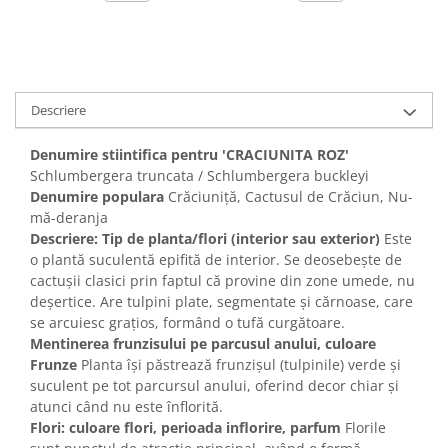
Descriere
Denumire stiintifica pentru 'CRACIUNITA ROZ'
Schlumbergera truncata / Schlumbergera buckleyi
Denumire populara
Crăciuniță, Cactusul de Crăciun, Nu-
mă-deranja
Descriere: Tip de planta/flori (interior sau exterior)
Este
o plantă suculentă epifită de interior. Se deosebește de
cactușii clasici prin faptul că provine din zone umede, nu
deșertice. Are tulpini plate, segmentate și cărnoase, care
se arcuiesc grațios, formând o tufă curgătoare.
Mentinerea frunzisului pe parcusul anului, culoare
Frunze
Planta își păstrează frunzișul (tulpinile) verde și
suculent pe tot parcursul anului, oferind decor chiar și
atunci când nu este înflorită.
Flori: culoare flori, perioada inflorire, parfum
Florile