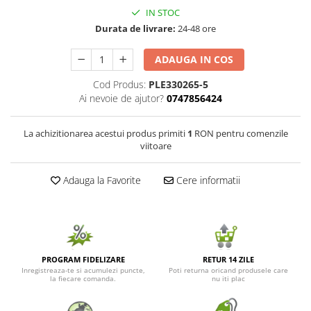
IN STOC
Seminte de Ierburi
Durata de livrare:
24-48 ore
Seminte de Legume/Fructe
ADAUGA IN COS
Cod Produs:
PLE330265-5
Ai nevoie de ajutor?
0747856424
La achizitionarea acestui produs primiti
1
RON pentru comenzile
viitoare
Adauga la Favorite
Cere informatii
PROGRAM FIDELIZARE
RETUR 14 ZILE
Inregistreaza-te si acumulezi puncte,
Poti returna oricand produsele care
la fiecare comanda.
nu iti plac