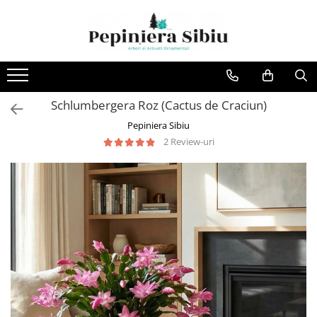
Seminte și Bulbi
Fructifere
Accesorii
Bulbi de Flori
Afini și Afini Siberieni
Turba Universală & Pământ
Premium
Bulbi Chionodoxa
Agriș - Ribes
Schlumbergera Roz (Cactus de Craciun)
Ingrasaminte
Bulbi de (Gloxinia ) Sinningia
Alun Comestibil - Corylus
Pepiniera Sibiu
Folie Antiburuieni
Bulbi de Anemone
Aronia - Scorusul
2 Review-uri
Bulbi de Astilbe
Ghivece
Cireși - Prunus avium
Bulbi de Begonia
Decoratiuni
Coacăz - Ribes
Bulbi de Branduse
Guava Chiliană - Ugni
Bulbi de Bujori
Bulbi de Canna
Kiwi - Actinidia
Bulbi de Ceapa Decorativa
Merișor - Vaccinium
Bulbi de Crini
Mur - Rubus
Bulbi de Crocosmia
Măr - Malus domestica
Bulbi de Dalia