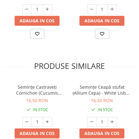
ADAUGA IN COS
ADAUGA IN COS
PRODUSE SIMILARE
Semințe Castraveți
Semințe Ceapă stufat
Cornichon (Cucumis
(Allium Cepa) - White Lisbon
sativus) - Hokus - Cod 7080
- Cod 7050
16,50 RON
16,50 RON
IN STOC
IN STOC
ADAUGA IN COS
ADAUGA IN COS