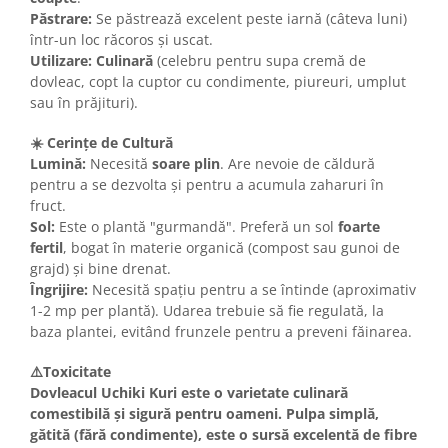
Păstrare:
Se păstrează excelent peste iarnă (câteva luni)
într-un loc răcoros și uscat.
Utilizare:
Culinară
(celebru pentru supa cremă de
dovleac, copt la cuptor cu condimente, piureuri, umplut
sau în prăjituri).
☀️ Cerințe de Cultură
Lumină:
Necesită
soare plin
. Are nevoie de căldură
pentru a se dezvolta și pentru a acumula zaharuri în
fruct.
Sol:
Este o plantă "gurmandă". Preferă un sol
foarte
fertil
, bogat în materie organică (compost sau gunoi de
grajd) și bine drenat.
Îngrijire:
Necesită spațiu pentru a se întinde (aproximativ
1-2 mp per plantă). Udarea trebuie să fie regulată, la
baza plantei, evitând frunzele pentru a preveni făinarea.
⚠️Toxicitate
Dovleacul Uchiki Kuri este o varietate culinară
comestibilă și sigură
pentru oameni. Pulpa simplă,
gătită (fără condimente), este o sursă excelentă de fibre