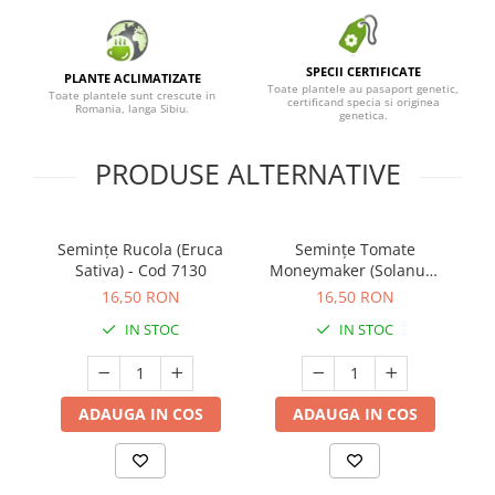
SPECII CERTIFICATE
PLANTE ACLIMATIZATE
Toate plantele au pasaport genetic,
Toate plantele sunt crescute in
certificand specia si originea
Romania, langa Sibiu.
genetica.
PRODUSE ALTERNATIVE
Semințe Rucola (Eruca
Semințe Tomate
Se
Sativa) - Cod 7130
Moneymaker (Solanum
C
Lycopersicon) - Cod 7394
16,50 RON
16,50 RON
IN STOC
IN STOC
ADAUGA IN COS
ADAUGA IN COS