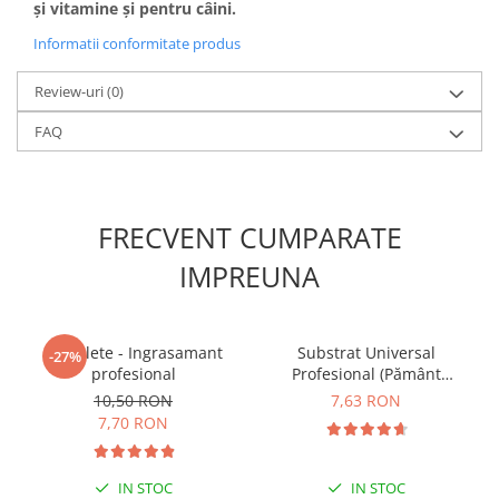
și vitamine și pentru câini.
Informatii conformitate produs
Review-uri
(0)
FAQ
FRECVENT CUMPARATE
IMPREUNA
5 Tablete - Ingrasamant
Substrat Universal
-27%
profesional
Profesional (Pământ
Premium) - 5 L
10,50 RON
7,63 RON
7,70 RON
IN STOC
IN STOC