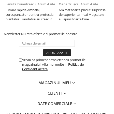
Lenuta Dumitrescu,
Acum 4 zile
Oana Trușcă,
Acum 4 zile
E
Livrare rapida.Ambalaj
Am fost foarte plăcut surprinsă
I
corespunzator pentru protectia
de experiența mea! Mușcatele
f
plantelor.Trandafirii au crescut
au ajuns foarte bine
r
deja.Multumesc.
împachetate, în stare impecabilă,
c
fără să fie afectate pe timpul
c
transportului. Se vede că au fost
c
Newsletter
Nu rata ofertele si promotiile noastre
ambalate cu multă grijă. Acum
v
sunt frumos înflorite și...
e
Vreau sa primesc newsletter cu promotiile
magazinului. Afla mai multe in
Politica de
Confidentialitate
MAGAZINUL MEU
CLIENTI
DATE COMERCIALE