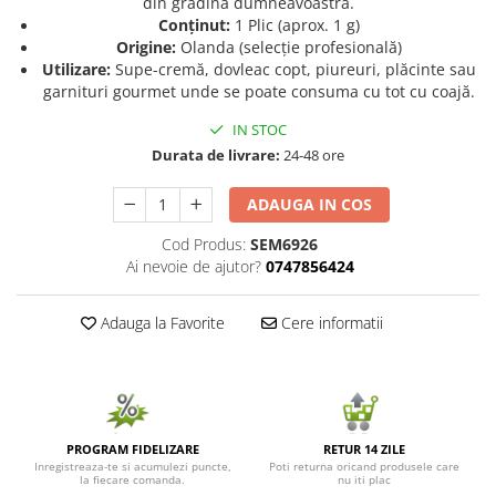
din grădina dumneavoastră.
Conținut:
1 Plic (aprox. 1 g)
Seminte de Ierburi
Origine:
Olanda (selecție profesională)
Seminte de Legume/Fructe
Utilizare:
Supe-cremă, dovleac copt, piureuri, plăcinte sau
garnituri gourmet unde se poate consuma cu tot cu coajă.
IN STOC
Durata de livrare:
24-48 ore
ADAUGA IN COS
Cod Produs:
SEM6926
Ai nevoie de ajutor?
0747856424
Adauga la Favorite
Cere informatii
PROGRAM FIDELIZARE
RETUR 14 ZILE
Inregistreaza-te si acumulezi puncte,
Poti returna oricand produsele care
la fiecare comanda.
nu iti plac