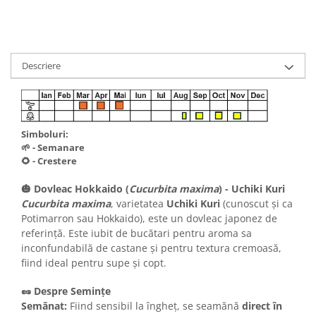
Descriere
Simboluri:
🌱 - Semanare
🌻 - Crestere
🎃 Dovleac Hokkaido (
Cucurbita maxima
) - Uchiki Kuri
Cucurbita maxima
, varietatea
Uchiki Kuri
(cunoscut și ca
Potimarron sau Hokkaido), este un dovleac japonez de
referință. Este iubit de bucătari pentru aroma sa
inconfundabilă de castane și pentru textura cremoasă,
fiind ideal pentru supe și copt.
🥜 Despre Semințe
Semănat:
Fiind sensibil la îngheț, se seamănă
direct în