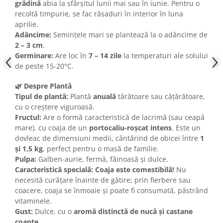
grădină
abia la sfârșitul lunii mai sau în iunie. Pentru o
recoltă timpurie, se fac răsaduri în interior în luna
aprilie.
Adâncime:
Semințele mari se plantează la o adâncime de
2 – 3 cm
.
Germinare:
Are loc în
7 – 14 zile
la temperaturi ale solului
de peste 15-20°C.
🌿 Despre Plantă
Tipul de plantă:
Plantă
anuală
târâtoare sau cățărătoare,
cu o creștere viguroasă.
Fructul:
Are o formă caracteristică de lacrimă (sau ceapă
mare), cu coaja de un
portocaliu-roșcat intens
. Este un
dovleac de dimensiuni medii, cântărind de obicei între
1
și 1,5 kg
, perfect pentru o masă de familie.
Pulpa:
Galben-aurie, fermă, făinoasă și dulce.
Caracteristică specială:
Coaja este comestibilă!
Nu
necesită curățare înainte de gătire; prin fierbere sau
coacere, coaja se înmoaie și poate fi consumată, păstrând
vitaminele.
Gust:
Dulce, cu o
aromă distinctă de nucă și castane
coapte
.