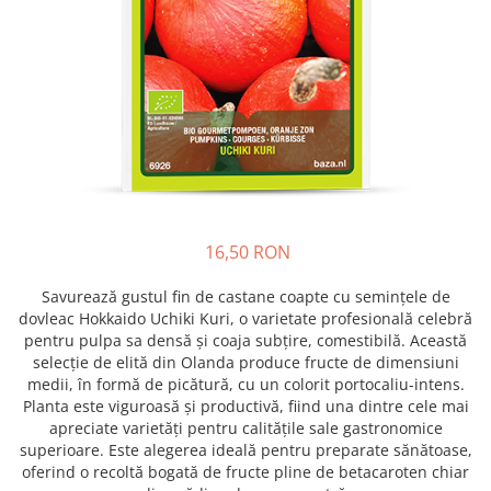
Prun - Prunus
Bulbi de Delphinium
Bulbi de Echinacea
Păr - Pyrus communis
Bulbi de Frezie
Smochini - Ficus carica
Bulbi de Fritillaria
Viță de Vie - Vitis
Bulbi de Gaillardia (Kokarda)
Zmeur - Rubus
Bulbi de Gladiole
Bulbi de Irisi - Stanjenel
Bulbi de Lalele
Bulbi de Leucanthemum
16,50 RON
Bulbi de Muscari
Bulbi de Narcise
Savurează gustul fin de castane coapte cu semințele de
Bulbi de Ranunculus
dovleac Hokkaido Uchiki Kuri, o varietate profesională celebră
pentru pulpa sa densă și coaja subțire, comestibilă. Această
Bulbi de Tigridia
selecție de elită din Olanda produce fructe de dimensiuni
Bulbi de Zambile
medii, în formă de picătură, cu un colorit portocaliu-intens.
Bulbi de Zantedeschia
Planta este viguroasă și productivă, fiind una dintre cele mai
apreciate varietăți pentru calitățile sale gastronomice
Bulbi Sparaxis
superioare. Este alegerea ideală pentru preparate sănătoase,
Mixuri de Bulbi
oferind o recoltă bogată de fructe pline de betacaroten chiar
Seminte de Flori