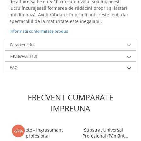
de altoire să fie cu 5-10 cm sub nivelul solului; acest
lucru încurajează formarea de rădăcini proprii și lăstari
noi din bază. Aveți răbdare: în primii ani crește lent, dar
spectacolul de la maturitate este inegalabil.
Informatii conformitate produs
Caracteristici
Review-uri
(10)
FAQ
FRECVENT CUMPARATE
IMPREUNA
5 Tablete - Ingrasamant
Substrat Universal
-27%
profesional
Profesional (Pământ