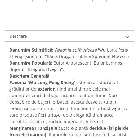
Descriere
Denumire Științifică:
Paeonia suffruticosa
'Wu Long Peng
Sheng' (sinonim: "Black Dragon Holds a Splendid Flower")
Denumire Populară:
Bujor Arborescent, Bujor Lemnos,
Bujorul "Dragonul Negru".
Descriere Generală
Paeonia 'Wu Long Peng Sheng'
este un aristocrat al
grădinilor de
exterior
, fiind unul dintre cele mai
admirate soiuri de bujor arborescent din lume. Spre
deosebire de bujorii erbacei, acesta dezvoltă tulpini
lemnoase care nu mor iarna, formând un arbust viguros
care produce flori uriașe, de o eleganță dramatică,
specifice vechilor grădini imperiale chinezești.
Menținerea Frunzișului:
Este o plantă
decidue (își pierde
frunzele toamna)
. Ramurile rămân sub formă de arbust