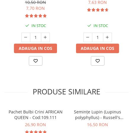
Premium) - 5 L
10,50 RON
7,63 RON
7,70 RON
IN STOC
IN STOC
ADAUGA IN COS
ADAUGA IN COS
PRODUSE SIMILARE
Pachet Bulbi Crini AFRICAN
Semințe Lupin (Lupinus
QUEEN - Cod:109.111
polyphyllus) - Russell's
Hybrids (Mix) - Cod 6540
26,90 RON
16,50 RON