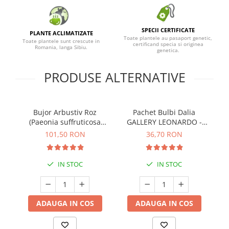
SPECII CERTIFICATE
PLANTE ACLIMATIZATE
Toate plantele au pasaport genetic,
Toate plantele sunt crescute in
certificand specia si originea
Romania, langa Sibiu.
genetica.
PRODUSE ALTERNATIVE
Bujor Arbustiv Roz
Pachet Bulbi Dalia
(Paeonia suffruticosa
GALLERY LEONARDO -
Beautiful Pink) - Plantă
Cod:103.505
101,50 RON
36,70 RON
înrădăcinată
IN STOC
IN STOC
ADAUGA IN COS
ADAUGA IN COS