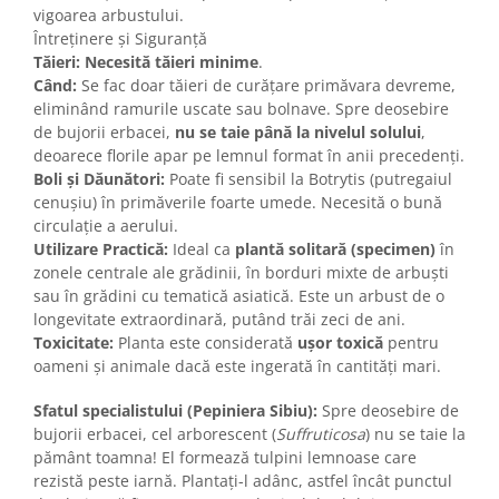
vigoarea arbustului.
Întreținere și Siguranță
Tăieri:
Necesită tăieri minime
.
Când:
Se fac doar tăieri de curățare primăvara devreme,
eliminând ramurile uscate sau bolnave. Spre deosebire
de bujorii erbacei,
nu se taie până la nivelul solului
,
deoarece florile apar pe lemnul format în anii precedenți.
Boli și Dăunători:
Poate fi sensibil la Botrytis (putregaiul
cenușiu) în primăverile foarte umede. Necesită o bună
circulație a aerului.
Utilizare Practică:
Ideal ca
plantă solitară (specimen)
în
zonele centrale ale grădinii, în borduri mixte de arbuști
sau în grădini cu tematică asiatică. Este un arbust de o
longevitate extraordinară, putând trăi zeci de ani.
Toxicitate:
Planta este considerată
ușor toxică
pentru
oameni și animale dacă este ingerată în cantități mari.
Sfatul specialistului (Pepiniera Sibiu):
Spre deosebire de
bujorii erbacei, cel arborescent (
Suffruticosa
) nu se taie la
pământ toamna! El formează tulpini lemnoase care
rezistă peste iarnă. Plantați-l adânc, astfel încât punctul