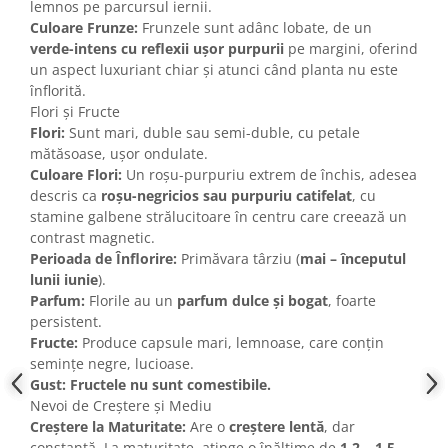
lemnos pe parcursul iernii.
Culoare Frunze:
Frunzele sunt adânc lobate, de un
verde-intens cu reflexii ușor purpurii
pe margini, oferind
un aspect luxuriant chiar și atunci când planta nu este
înflorită.
Flori și Fructe
Flori:
Sunt mari, duble sau semi-duble, cu petale
mătăsoase, ușor ondulate.
Culoare Flori:
Un roșu-purpuriu extrem de închis, adesea
descris ca
roșu-negricios sau purpuriu catifelat
, cu
stamine galbene strălucitoare în centru care creează un
contrast magnetic.
Perioada de Înflorire:
Primăvara târziu (
mai – începutul
lunii iunie
).
Parfum:
Florile au un
parfum dulce și bogat
, foarte
persistent.
Fructe:
Produce capsule mari, lemnoase, care conțin
semințe negre, lucioase.
Gust:
Fructele nu sunt comestibile.
Nevoi de Creștere și Mediu
Creștere la Maturitate:
Are o
creștere lentă
, dar
constantă. La maturitate, atinge o înălțime de
1.2 – 1.5