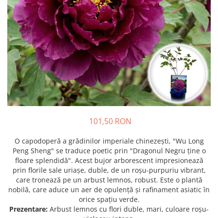
Prun - Prunus
Bulbi de Delphinium
Bulbi de Echinacea
Păr - Pyrus communis
Bulbi de Frezie
Smochini - Ficus carica
Bulbi de Fritillaria
Viță de Vie - Vitis
Bulbi de Gaillardia (Kokarda)
Zmeur - Rubus
Bulbi de Gladiole
Bulbi de Irisi - Stanjenel
Bulbi de Lalele
Bulbi de Leucanthemum
Bulbi de Muscari
101,50 RON
Bulbi de Narcise
Bulbi de Ranunculus
O capodoperă a grădinilor imperiale chinezești, "Wu Long
Peng Sheng" se traduce poetic prin "Dragonul Negru ține o
Bulbi de Tigridia
floare splendidă". Acest bujor arborescent impresionează
Bulbi de Zambile
prin florile sale uriașe, duble, de un roșu-purpuriu vibrant,
Bulbi de Zantedeschia
care tronează pe un arbust lemnos, robust. Este o plantă
nobilă, care aduce un aer de opulență și rafinament asiatic în
Bulbi Sparaxis
orice spațiu verde.
Mixuri de Bulbi
Prezentare:
Arbust lemnos cu flori duble, mari, culoare roșu-
Seminte de Flori