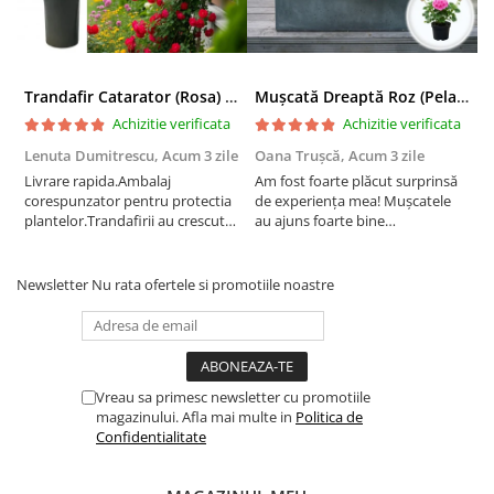
Trandafir Catarator (Rosa) Red Climber - 75cm
Mușcată Dreaptă Roz (Pelargonium Zonale)
Achizitie verificata
Achizitie verificata
Lenuta Dumitrescu,
Acum 3 zile
Oana Trușcă,
Acum 3 zile
E
Livrare rapida.Ambalaj
Am fost foarte plăcut surprinsă
I
corespunzator pentru protectia
de experiența mea! Mușcatele
f
plantelor.Trandafirii au crescut
au ajuns foarte bine
r
deja.Multumesc.
împachetate, în stare impecabilă,
c
fără să fie afectate pe timpul
c
transportului. Se vede că au fost
c
Newsletter
Nu rata ofertele si promotiile noastre
ambalate cu multă grijă. Acum
v
sunt frumos înflorite și...
e
Vreau sa primesc newsletter cu promotiile
magazinului. Afla mai multe in
Politica de
Confidentialitate