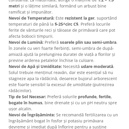
metri
și o lățime similară, formând un arbust bine
ramificat și impunător.
Nevoi de Temperatură:
Este
rezistent la ger
, suportând
temperaturi de până la
$-25^circ C$
. Preferă locurile
ferite de vânturile reci și tăioase de primăvară care pot
afecta bobocii timpurii.
Nevoi de Lumină:
Preferă
soarele plin sau semi-umbra
.
În zonele cu veri foarte fierbinți, semi-umbra de după-
amiază ajută la prelungirea duratei de viață a florilor și
previne arderea petalelor închise la culoare.
Nevoi de Apă și Umiditate:
Necesită
udare moderată
.
Solul trebuie menținut reavăn, dar este esențial să nu
stagneze apa la rădăcină, deoarece bujorul arborescent
este foarte sensibil la excesul de umiditate (putrezirea
rădăcinilor).
Tip de Sol Necesar:
Preferă solurile
profunde, fertile,
bogate în humus
, bine drenate și cu un pH neutru spre
ușor alcalin.
Nevoi de Îngrășăminte:
Se recomandă fertilizarea cu un
îngrășământ bogat în fosfor și potasiu primăvara
devreme și imediat după înflorire pentru a susține