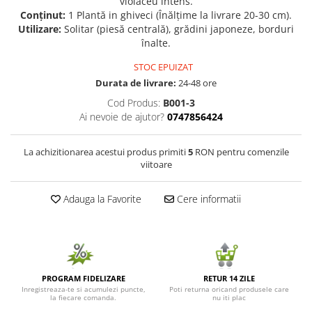
violaceu intens.
Conținut:
1 Plantă in ghiveci (Înălțime la livrare 20-30 cm).
Seminte de Ierburi
Utilizare:
Solitar (piesă centrală), grădini japoneze, borduri
Seminte de Legume/Fructe
înalte.
STOC EPUIZAT
Durata de livrare:
24-48 ore
Cod Produs:
B001-3
Ai nevoie de ajutor?
0747856424
La achizitionarea acestui produs primiti
5
RON pentru comenzile
viitoare
Adauga la Favorite
Cere informatii
PROGRAM FIDELIZARE
RETUR 14 ZILE
Inregistreaza-te si acumulezi puncte,
Poti returna oricand produsele care
la fiecare comanda.
nu iti plac