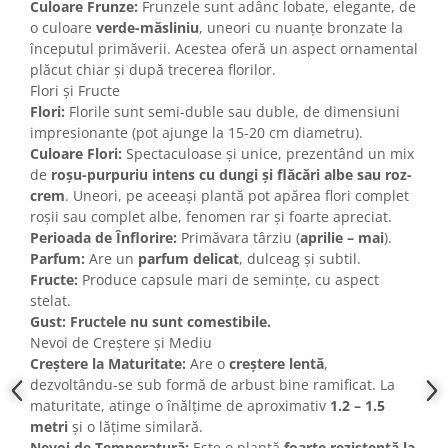
Culoare Frunze:
Frunzele sunt adânc lobate, elegante, de
o culoare
verde-măsliniu
, uneori cu nuanțe bronzate la
începutul primăverii. Acestea oferă un aspect ornamental
plăcut chiar și după trecerea florilor.
Flori și Fructe
Flori:
Florile sunt semi-duble sau duble, de dimensiuni
impresionante (pot ajunge la 15-20 cm diametru).
Culoare Flori:
Spectaculoase și unice, prezentând un mix
de
roșu-purpuriu intens cu dungi și flăcări albe sau roz-
crem
. Uneori, pe aceeași plantă pot apărea flori complet
roșii sau complet albe, fenomen rar și foarte apreciat.
Perioada de Înflorire:
Primăvara târziu (
aprilie – mai
).
Parfum:
Are un
parfum delicat
, dulceag și subtil.
Fructe:
Produce capsule mari de semințe, cu aspect
stelat.
Gust:
Fructele nu sunt comestibile.
Nevoi de Creștere și Mediu
Creștere la Maturitate:
Are o
creștere lentă
,
dezvoltându-se sub formă de arbust bine ramificat. La
maturitate, atinge o înălțime de aproximativ
1.2 – 1.5
metri
și o lățime similară.
Nevoi de Temperatură:
Este o plantă
foarte rezistentă la