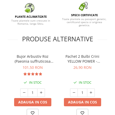
SPECII CERTIFICATE
PLANTE ACLIMATIZATE
Toate plantele au pasaport genetic,
Toate plantele sunt crescute in
certificand specia si originea
Romania, langa Sibiu.
genetica.
PRODUSE ALTERNATIVE
Bujor Arbustiv Roz
Pachet 2 Bulbi Crini
Pa
(Paeonia suffruticosa
YELLOW POWER -
SP
Beautiful Pink) - Plantă
Cod:108.475
101,50 RON
26,90 RON
înrădăcinată
IN STOC
IN STOC
ADAUGA IN COS
ADAUGA IN COS