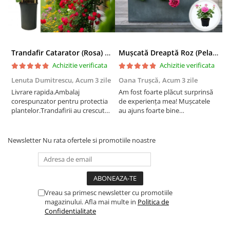
Trandafir Catarator (Rosa) Red Climber - 75cm
Mușcată Dreaptă Roz (Pelargonium Zonale)
Achizitie verificata
Achizitie verificata
Lenuta Dumitrescu,
Acum 3 zile
Oana Trușcă,
Acum 3 zile
E
Livrare rapida.Ambalaj
Am fost foarte plăcut surprinsă
I
corespunzator pentru protectia
de experiența mea! Mușcatele
f
plantelor.Trandafirii au crescut
au ajuns foarte bine
r
deja.Multumesc.
împachetate, în stare impecabilă,
c
fără să fie afectate pe timpul
c
transportului. Se vede că au fost
c
Newsletter
Nu rata ofertele si promotiile noastre
ambalate cu multă grijă. Acum
v
sunt frumos înflorite și...
e
Vreau sa primesc newsletter cu promotiile
magazinului. Afla mai multe in
Politica de
Confidentialitate