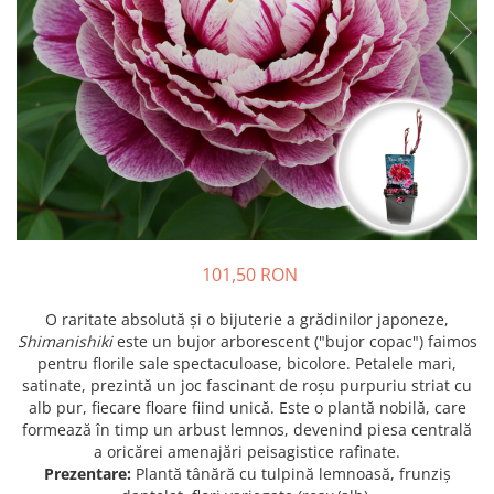
Prun - Prunus
Bulbi de Delphinium
Bulbi de Echinacea
Păr - Pyrus communis
Bulbi de Frezie
Smochini - Ficus carica
Bulbi de Fritillaria
Viță de Vie - Vitis
Bulbi de Gaillardia (Kokarda)
Zmeur - Rubus
Bulbi de Gladiole
Bulbi de Irisi - Stanjenel
Bulbi de Lalele
Bulbi de Leucanthemum
Bulbi de Muscari
101,50 RON
Bulbi de Narcise
Bulbi de Ranunculus
O raritate absolută și o bijuterie a grădinilor japoneze,
Shimanishiki
este un bujor arborescent ("bujor copac") faimos
Bulbi de Tigridia
pentru florile sale spectaculoase, bicolore. Petalele mari,
Bulbi de Zambile
satinate, prezintă un joc fascinant de roșu purpuriu striat cu
Bulbi de Zantedeschia
alb pur, fiecare floare fiind unică. Este o plantă nobilă, care
formează în timp un arbust lemnos, devenind piesa centrală
Bulbi Sparaxis
a oricărei amenajări peisagistice rafinate.
Mixuri de Bulbi
Prezentare:
Plantă tânără cu tulpină lemnoasă, frunziș
Seminte de Flori