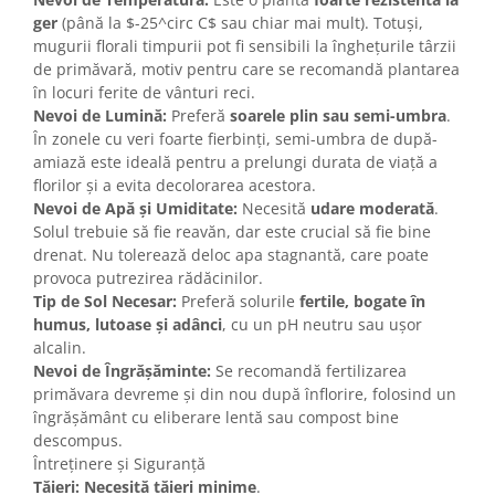
ger
(până la $-25^circ C$ sau chiar mai mult). Totuși,
mugurii florali timpurii pot fi sensibili la înghețurile târzii
de primăvară, motiv pentru care se recomandă plantarea
în locuri ferite de vânturi reci.
Nevoi de Lumină:
Preferă
soarele plin sau semi-umbra
.
În zonele cu veri foarte fierbinți, semi-umbra de după-
amiază este ideală pentru a prelungi durata de viață a
florilor și a evita decolorarea acestora.
Nevoi de Apă și Umiditate:
Necesită
udare moderată
.
Solul trebuie să fie reavăn, dar este crucial să fie bine
drenat. Nu tolerează deloc apa stagnantă, care poate
provoca putrezirea rădăcinilor.
Tip de Sol Necesar:
Preferă solurile
fertile, bogate în
humus, lutoase și adânci
, cu un pH neutru sau ușor
alcalin.
Nevoi de Îngrășăminte:
Se recomandă fertilizarea
primăvara devreme și din nou după înflorire, folosind un
îngrășământ cu eliberare lentă sau compost bine
descompus.
Întreținere și Siguranță
Tăieri:
Necesită tăieri minime
.