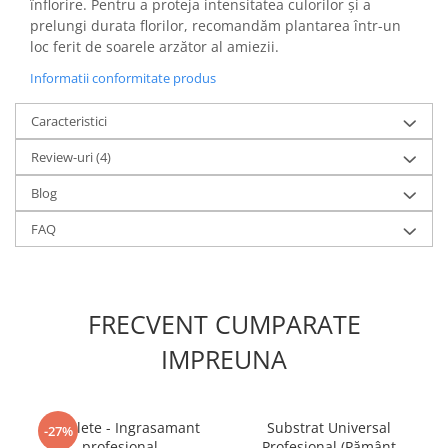
înflorire. Pentru a proteja intensitatea culorilor și a
prelungi durata florilor, recomandăm plantarea într-un
loc ferit de soarele arzător al amiezii.
Informatii conformitate produs
Caracteristici
Review-uri
(4)
Blog
FAQ
FRECVENT CUMPARATE
IMPREUNA
5 Tablete - Ingrasamant
Substrat Universal
-27%
profesional
Profesional (Pământ