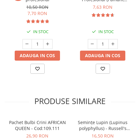
Premium) - 5 L
10,50 RON
7,63 RON
7,70 RON
IN STOC
IN STOC
ADAUGA IN COS
ADAUGA IN COS
PRODUSE SIMILARE
Pachet Bulbi Crini AFRICAN
Semințe Lupin (Lupinus
QUEEN - Cod:109.111
polyphyllus) - Russell's
Hybrids (Mix) - Cod 6540
26,90 RON
16,50 RON