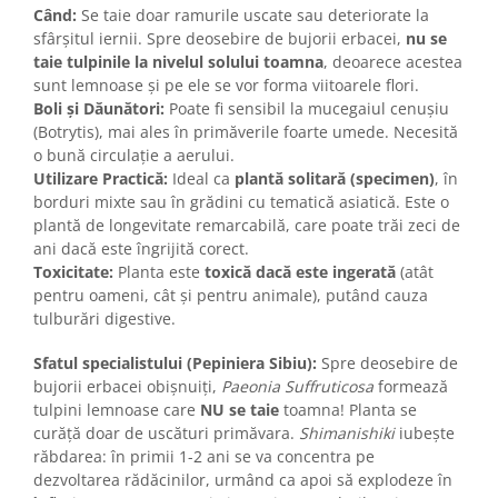
Când:
Se taie doar ramurile uscate sau deteriorate la
sfârșitul iernii. Spre deosebire de bujorii erbacei,
nu se
taie tulpinile la nivelul solului toamna
, deoarece acestea
sunt lemnoase și pe ele se vor forma viitoarele flori.
Boli și Dăunători:
Poate fi sensibil la mucegaiul cenușiu
(Botrytis), mai ales în primăverile foarte umede. Necesită
o bună circulație a aerului.
Utilizare Practică:
Ideal ca
plantă solitară (specimen)
, în
borduri mixte sau în grădini cu tematică asiatică. Este o
plantă de longevitate remarcabilă, care poate trăi zeci de
ani dacă este îngrijită corect.
Toxicitate:
Planta este
toxică dacă este ingerată
(atât
pentru oameni, cât și pentru animale), putând cauza
tulburări digestive.
Sfatul specialistului (Pepiniera Sibiu):
Spre deosebire de
bujorii erbacei obișnuiți,
Paeonia Suffruticosa
formează
tulpini lemnoase care
NU se taie
toamna! Planta se
curăță doar de uscături primăvara.
Shimanishiki
iubește
răbdarea: în primii 1-2 ani se va concentra pe
dezvoltarea rădăcinilor, urmând ca apoi să explodeze în