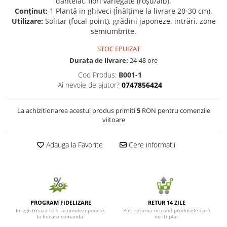
dantelat, flori variegate (roșu/alb).
Conținut:
1 Plantă in ghiveci (Înălțime la livrare 20-30 cm).
Seminte de Ierburi
Utilizare:
Solitar (focal point), grădini japoneze, intrări, zone
Seminte de Legume/Fructe
semiumbrite.
STOC EPUIZAT
Durata de livrare:
24-48 ore
Cod Produs:
B001-1
Ai nevoie de ajutor?
0747856424
La achizitionarea acestui produs primiti
5
RON pentru comenzile
viitoare
Adauga la Favorite
Cere informatii
PROGRAM FIDELIZARE
RETUR 14 ZILE
Inregistreaza-te si acumulezi puncte,
Poti returna oricand produsele care
la fiecare comanda.
nu iti plac