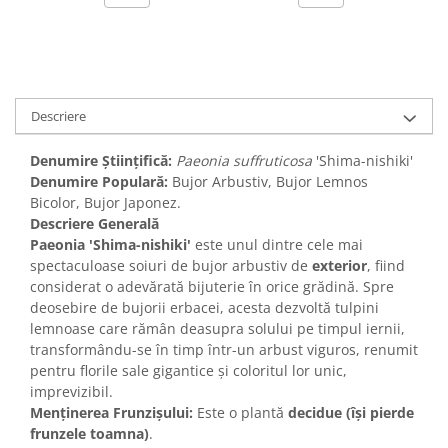
Descriere
Denumire Științifică:
Paeonia suffruticosa
'Shima-nishiki'
Denumire Populară:
Bujor Arbustiv, Bujor Lemnos
Bicolor, Bujor Japonez.
Descriere Generală
Paeonia 'Shima-nishiki'
este unul dintre cele mai
spectaculoase soiuri de bujor arbustiv de
exterior
, fiind
considerat o adevărată bijuterie în orice grădină. Spre
deosebire de bujorii erbacei, acesta dezvoltă tulpini
lemnoase care rămân deasupra solului pe timpul iernii,
transformându-se în timp într-un arbust viguros, renumit
pentru florile sale gigantice și coloritul lor unic,
imprevizibil.
Menținerea Frunzișului:
Este o plantă
decidue (își pierde
frunzele toamna)
.