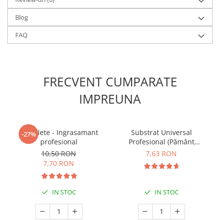
Blog
FAQ
FRECVENT CUMPARATE
IMPREUNA
5 Tablete - Ingrasamant
Substrat Universal
-27%
profesional
Profesional (Pământ
Premium) - 5 L
10,50 RON
7,63 RON
7,70 RON
IN STOC
IN STOC