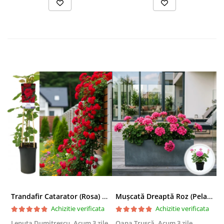
Trandafir Catarator (Rosa) Red Climber - 75cm
Mușcată Dreaptă Roz (Pelargonium Zonale)
Achizitie verificata
Achizitie verificata
Lenuta Dumitrescu,
Acum 3 zile
Oana Trușcă,
Acum 3 zile
E