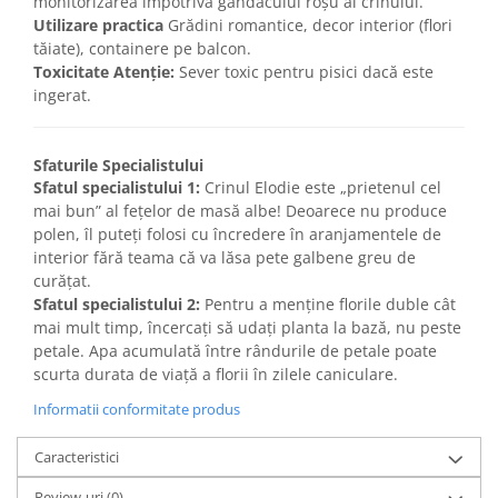
monitorizarea împotriva gândacului roșu al crinului.
Utilizare practica
Grădini romantice, decor interior (flori
tăiate), containere pe balcon.
Toxicitate
Atenție:
Sever toxic pentru pisici dacă este
ingerat.
Sfaturile Specialistului
Sfatul specialistului 1:
Crinul Elodie este „prietenul cel
mai bun” al fețelor de masă albe! Deoarece nu produce
polen, îl puteți folosi cu încredere în aranjamentele de
interior fără teama că va lăsa pete galbene greu de
curățat.
Sfatul specialistului 2:
Pentru a menține florile duble cât
mai mult timp, încercați să udați planta la bază, nu peste
petale. Apa acumulată între rândurile de petale poate
scurta durata de viață a florii în zilele caniculare.
Informatii conformitate produs
Caracteristici
Review-uri
(0)