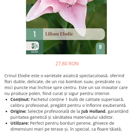
Prun - Prunus
Bulbi de Delphinium
Bulbi de Echinacea
Păr - Pyrus communis
Bulbi de Frezie
Smochini - Ficus carica
Bulbi de Fritillaria
Viță de Vie - Vitis
Bulbi de Gaillardia (Kokarda)
Zmeur - Rubus
Bulbi de Gladiole
Bulbi de Irisi - Stanjenel
Bulbi de Lalele
Bulbi de Leucanthemum
27,80 RON
Bulbi de Muscari
Crinul Elodie este o varietate asiatică spectaculoasă, oferind
Bulbi de Narcise
flori duble, delicate, de un roz-bombon suav, presărate cu
Bulbi de Ranunculus
mici puncte mai închise spre centru. Este un soi inovator care
nu produce polen, fiind curat și sigur pentru interior.
Bulbi de Tigridia
Conținut:
Pachetul conține 1 bulb de calitate superioară,
Bulbi de Zambile
calibru profesional, pregătit pentru o înflorire exuberantă.
Bulbi de Zantedeschia
Origine:
Selecție profesională de la
Jub Holland
, garantând
Bulbi Sparaxis
puritatea genetică și sănătatea materialului săditor.
Utilizare:
Perfect pentru borduri perene, ghivece de
Mixuri de Bulbi
dimensiuni mari pe terase și, în special, ca floare tăiată,
Seminte de Flori