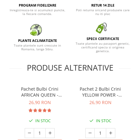
PROGRAM FIDELIZARE
RETUR 14 ZILE
Inregistreaza-te si acumulezi puncte,
Poti returna oricand produsele care
la fiecare comanda.
nu iti plac
SPECII CERTIFICATE
PLANTE ACLIMATIZATE
Toate plantele au pasaport genetic,
Toate plantele sunt crescute in
certificand specia si originea
Romania, langa Sibiu.
genetica.
PRODUSE ALTERNATIVE
Pachet Bulbi Crini
Pachet 2 Bulbi Crini
AFRICAN QUEEN -
YELLOW POWER -
Cod:109.111
Cod:108.475
26,90 RON
26,90 RON
IN STOC
IN STOC