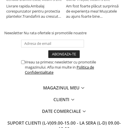
Livrare rapida.Ambalaj
Am fost foarte plăcut surprinsă
I
corespunzator pentru protectia
de experiența mea! Mușcatele
f
plantelor.Trandafirii au crescut
au ajuns foarte bine
r
deja.Multumesc.
împachetate, în stare impecabilă,
c
fără să fie afectate pe timpul
c
transportului. Se vede că au fost
c
Newsletter
Nu rata ofertele si promotiile noastre
ambalate cu multă grijă. Acum
v
sunt frumos înflorite și...
e
Vreau sa primesc newsletter cu promotiile
magazinului. Afla mai multe in
Politica de
Confidentialitate
MAGAZINUL MEU
CLIENTI
DATE COMERCIALE
SUPORT CLIENTI
(L-V)09.00-15.00 - LA SERA (L-D) 09.00-