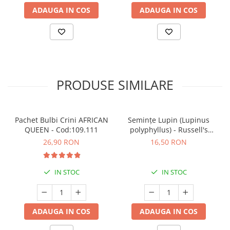
ADAUGA IN COS
ADAUGA IN COS
PRODUSE SIMILARE
Pachet Bulbi Crini AFRICAN
Semințe Lupin (Lupinus
QUEEN - Cod:109.111
polyphyllus) - Russell's
Hybrids (Mix) - Cod 6540
26,90 RON
16,50 RON
IN STOC
IN STOC
ADAUGA IN COS
ADAUGA IN COS