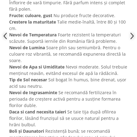
Înflorire de vară timpurie. Fără parfum intens și complet
fără polen.
Fructe: culoare, gust
Nu produce fructe decorative.
Crestere la maturitate
Talie medie-înaltă, între 80 și 100
cm.
Nevoi de Temperatura
Foarte rezistent la temperaturi
scăzute. Suportă iernile din România fără probleme.
Nevoi de Lumina
Soare plin sau semiumbră. Pentru o
culoare roz vibrantă, se recomandă expunerea directă la
soare.
Nevoi de Apa si Umiditate
Nevoi moderate. Solul trebuie
menținut reavăn, evitând excesul de apă la rădăcină.
Tip de Sol necesar
Sol bogat în humus, bine drenat, ușor
acid sau neutru.
Nevoi de Ingrasaminte
Se recomandă fertilizarea în
perioada de creștere activă pentru a susține formarea
florilor duble.
Daca si cand necesita taieri
Se taie tija după ofilirea
florilor, lăsând frunzișul să se usuce natural pentru a
hrăni bulbul.
Boli și Daunatori
Rezistență bună; se recomandă