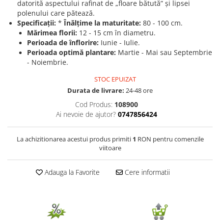
datorită aspectului rafinat de „floare bătută” și lipsei
polenului care pătează.
Seminte de Ierburi
Specificații:
*
Înălțime la maturitate:
80 - 100 cm.
Seminte de Legume/Fructe
Mărimea florii:
12 - 15 cm în diametru.
Perioada de înflorire:
Iunie - Iulie.
Perioada optimă plantare:
Martie - Mai sau Septembrie
- Noiembrie.
STOC EPUIZAT
Durata de livrare:
24-48 ore
Cod Produs:
108900
Ai nevoie de ajutor?
0747856424
La achizitionarea acestui produs primiti
1
RON pentru comenzile
viitoare
Adauga la Favorite
Cere informatii