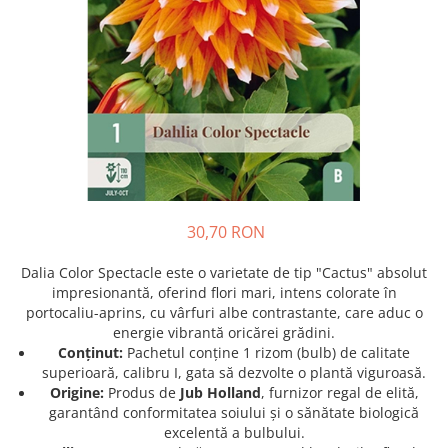
Prun - Prunus
Bulbi de Delphinium
Bulbi de Echinacea
Păr - Pyrus communis
Bulbi de Frezie
Smochini - Ficus carica
Bulbi de Fritillaria
Viță de Vie - Vitis
Bulbi de Gaillardia (Kokarda)
Zmeur - Rubus
Bulbi de Gladiole
Bulbi de Irisi - Stanjenel
Bulbi de Lalele
Bulbi de Leucanthemum
30,70 RON
Bulbi de Muscari
Bulbi de Narcise
Dalia Color Spectacle este o varietate de tip "Cactus" absolut
Bulbi de Ranunculus
impresionantă, oferind flori mari, intens colorate în
portocaliu-aprins, cu vârfuri albe contrastante, care aduc o
Bulbi de Tigridia
energie vibrantă oricărei grădini.
Bulbi de Zambile
Conținut:
Pachetul conține 1 rizom (bulb) de calitate
Bulbi de Zantedeschia
superioară, calibru I, gata să dezvolte o plantă viguroasă.
Origine:
Produs de
Jub Holland
, furnizor regal de elită,
Bulbi Sparaxis
garantând conformitatea soiului și o sănătate biologică
Mixuri de Bulbi
excelentă a bulbului.
Seminte de Flori