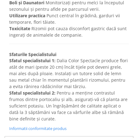
Boli și Daunatori
Monitorizați pentru melci la începutul
sezonului și pentru afide pe parcursul verii.
Utilizare practica
Punct central în grădină, garduri vii
temporare, flori tăiate.
Toxicitate
Rizomii pot cauza disconfort gastric dacă sunt
ingerați de animalele de companie.
Sfaturile Specialistului
Sfatul specialistului 1:
Dalia Color Spectacle produce flori
atât de mari (peste 20 cm) încât tijele pot deveni grele,
mai ales după ploaie. Instalați un tutore solid de lemn
sau metal chiar în momentul plantării rizomului, pentru
a evita rănirea rădăcinilor mai târziu.
Sfatul specialistului 2:
Pentru a menține contrastul
frumos dintre portocaliu și alb, asigurați-vă că planta are
suficient potasiu. Un îngrășământ de calitate aplicat o
dată la 3 săptămâni va face ca vârfurile albe să rămână
bine definite și curate.
Informatii conformitate produs