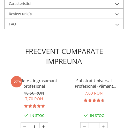
Caracteristici
Review-uri
(0)
FAQ
FRECVENT CUMPARATE
IMPREUNA
5 Tablete - Ingrasamant
Substrat Universal
-27%
profesional
Profesional (Pământ
Premium) - 5 L
10,50 RON
7,63 RON
7,70 RON
IN STOC
IN STOC