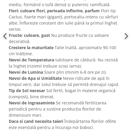
mediu, formând o tufă densă și puternic ramificată.
Flori: culoare flori, perioada inflorire, parfum
Flori tip
Cactus, foarte mari (gigant), portocaliu-intens cu vârfuri
albe. Înflorește constant din iulie până la primul îngheț
serios.
Fructe: culoare, gust
Nu produce fructe cu valoare
decorativă.
Crestere la maturitate
Talie înaltă, aproximativ 90-100
cm înălțime.
Nevoi de Temperatura
Iubitoare de căldură. Nu rezistă
la îngheț (rizomii trebuie scoși iarna).
Nevoi de Lumina
Soare plin (minim 6-8 ore pe zi).
Nevoi de Apa si Umiditate
Nevoi ridicate de apă în
timpul verii, dar solul trebuie să permită drenajul rapid.
Tip de Sol necesar
Sol fertil, bogat în materie organică
(compost), bine drenat.
Nevoi de Ingrasaminte
Se recomandă fertilizarea
periodică pentru a susține producția florilor de
dimensiuni mari.
Daca si cand necesita taieri
Îndepărtarea florilor ofilite
este esențială pentru a încuraja noi boboci.