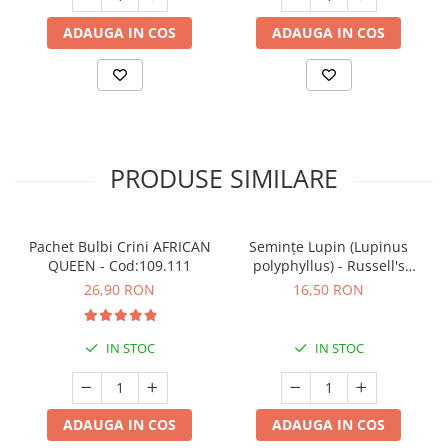
ADAUGA IN COS
ADAUGA IN COS
PRODUSE SIMILARE
Pachet Bulbi Crini AFRICAN
Semințe Lupin (Lupinus
QUEEN - Cod:109.111
polyphyllus) - Russell's
Hybrids (Mix) - Cod 6540
26,90 RON
16,50 RON
IN STOC
IN STOC
ADAUGA IN COS
ADAUGA IN COS