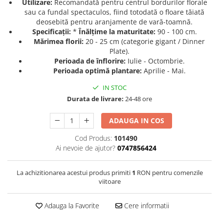
Utilizare:
Recomandată pentru centrul bordurilor florale
sau ca fundal spectaculos, fiind totodată o floare tăiată
Seminte de Ierburi
deosebită pentru aranjamente de vară-toamnă.
Seminte de Legume/Fructe
Specificații:
*
Înălțime la maturitate:
90 - 100 cm.
Mărimea florii:
20 - 25 cm (categorie gigant / Dinner
Plate).
Perioada de înflorire:
Iulie - Octombrie.
Perioada optimă plantare:
Aprilie - Mai.
IN STOC
Durata de livrare:
24-48 ore
ADAUGA IN COS
Cod Produs:
101490
Ai nevoie de ajutor?
0747856424
La achizitionarea acestui produs primiti
1
RON pentru comenzile
viitoare
Adauga la Favorite
Cere informatii