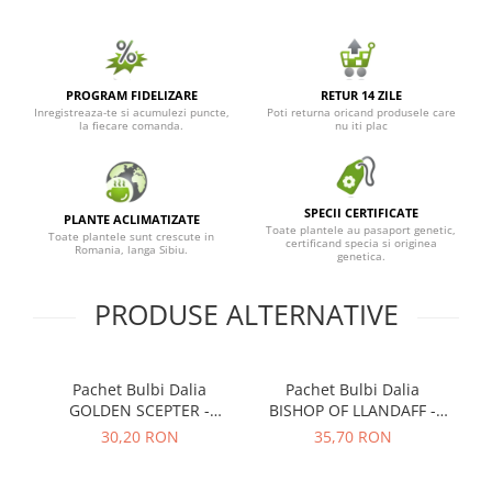
PROGRAM FIDELIZARE
RETUR 14 ZILE
Inregistreaza-te si acumulezi puncte,
Poti returna oricand produsele care
la fiecare comanda.
nu iti plac
SPECII CERTIFICATE
PLANTE ACLIMATIZATE
Toate plantele au pasaport genetic,
Toate plantele sunt crescute in
certificand specia si originea
Romania, langa Sibiu.
genetica.
PRODUSE ALTERNATIVE
Pachet Bulbi Dalia
Pachet Bulbi Dalia
Pa
GOLDEN SCEPTER -
BISHOP OF LLANDAFF -
Cod:103.020
Cod:104.330
30,20 RON
35,70 RON