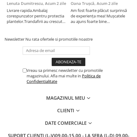
Lenuta Dumitrescu,
Acum 2 zile
Oana Trușcă,
Acum 2 zile
E
Livrare rapida.Ambalaj
Am fost foarte plăcut surprinsă
I
corespunzator pentru protectia
de experiența mea! Mușcatele
f
plantelor.Trandafirii au crescut
au ajuns foarte bine
r
deja.Multumesc.
împachetate, în stare impecabilă,
c
fără să fie afectate pe timpul
c
transportului. Se vede că au fost
c
Newsletter
Nu rata ofertele si promotiile noastre
ambalate cu multă grijă. Acum
v
sunt frumos înflorite și...
e
Vreau sa primesc newsletter cu promotiile
magazinului. Afla mai multe in
Politica de
Confidentialitate
MAGAZINUL MEU
CLIENTI
DATE COMERCIALE
SUPORT CLIENTI
(L-V)09.00-15.00 - LA SERA (L-D) 09.00-