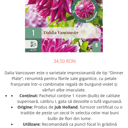
Prun - Prunus
Bulbi de Delphinium
Bulbi de Echinacea
Păr - Pyrus communis
Bulbi de Frezie
Smochini - Ficus carica
Bulbi de Fritillaria
Viță de Vie - Vitis
Bulbi de Gaillardia (Kokarda)
Zmeur - Rubus
Bulbi de Gladiole
Bulbi de Irisi - Stanjenel
Bulbi de Lalele
Bulbi de Leucanthemum
34,50 RON
Bulbi de Muscari
Dalia Vancouver este o varietate impresionantă de tip "Dinner
Bulbi de Narcise
Plate", renumită pentru florile sale gigantice, cu petale
Bulbi de Ranunculus
franjurate într-o combinație regală de burgund-violet și
vârfuri albe imaculate.
Bulbi de Tigridia
Conținut:
Pachetul conține 1 rizom (bulb) de calitate
Bulbi de Zambile
superioară, calibru I, gata să dezvolte o tufă viguroasă.
Bulbi de Zantedeschia
Origine:
Produs de
Jub Holland
, furnizor certificat cu o
Bulbi Sparaxis
tradiție de peste un secol în selecția celor mai buni
bulbi de flori din lume.
Mixuri de Bulbi
Utilizare:
Recomandată ca punct focal în grădină
Seminte de Flori