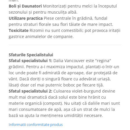
Boli și Daunatori
Monitorizați pentru melci la începutul
sezonului și pentru musculița albă.
Utilizare practica
Piese centrale în grădină, fundal
pentru straturi florale sau flori tăiate de mare impact.
Toxicitate
Rizomii nu sunt comestibili; pot provoca iritații
gastrice animalelor de companie.
Sfaturile Specialistului
Sfatul specialistului 1:
Dalia Vancouver este "regina"
grădinii. Pentru a-i maximiza impactul, plantați-o într-un
loc unde poate fi admirată de aproape, dar protejată de
vânt. Dacă doriți o singură floare cu adevărat uriașă,
lăsați doar cel mai puternic boboc pe fiecare tijă.
Sfatul specialistului 2:
Culoarea violet-burgund devine
mult mai dramatică dacă solul este bine hrănit cu
materie organică (compost). Nu uitați că daliile mari sunt
mari consumatoare de apă, așa că un strat de mulci la
bază va ajuta la menținerea umidității necesare.
Informatii conformitate produs