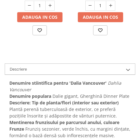
ADAUGA IN COS
ADAUGA IN COS
Descriere
Denumire stiintifica pentru 'Dalia Vancouver'
Dahlia
Vancouver
Denumire populara
Dalie gigant, Gherghină Dinner Plate
Descriere: Tip de planta/flori (interior sau exterior)
Plantă perenă tuberculoasă de exterior, ce preferă
pozițiile însorite și adăpostite de vânturi puternice.
Mentinerea frunzisului pe parcursul anului, culoare
Frunze
Frunziș sezonier, verde închis, cu margini dințate,
formând o bază densă sub inflorescențele masive.