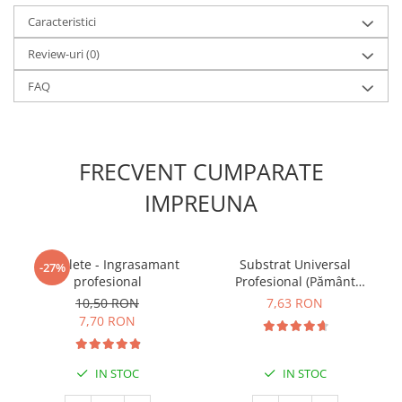
Caracteristici
Review-uri
(0)
FAQ
FRECVENT CUMPARATE
IMPREUNA
5 Tablete - Ingrasamant
Substrat Universal
-27%
profesional
Profesional (Pământ
Premium) - 5 L
10,50 RON
7,63 RON
7,70 RON
IN STOC
IN STOC