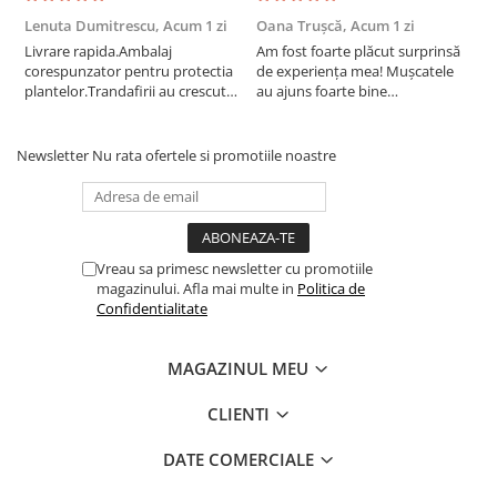
Lenuta Dumitrescu,
Acum 1 zi
Oana Trușcă,
Acum 1 zi
E
Livrare rapida.Ambalaj
Am fost foarte plăcut surprinsă
I
corespunzator pentru protectia
de experiența mea! Mușcatele
f
plantelor.Trandafirii au crescut
au ajuns foarte bine
r
deja.Multumesc.
împachetate, în stare impecabilă,
c
fără să fie afectate pe timpul
c
transportului. Se vede că au fost
c
Newsletter
Nu rata ofertele si promotiile noastre
ambalate cu multă grijă. Acum
v
sunt frumos înflorite și...
e
Vreau sa primesc newsletter cu promotiile
magazinului. Afla mai multe in
Politica de
Confidentialitate
MAGAZINUL MEU
CLIENTI
DATE COMERCIALE