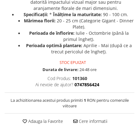
datorită impactului vizual major sau pentru
aranjamente florale de mari dimensiuni.
Seminte de Ierburi
Specificații:
*
Înălțime la maturitate:
90 - 100 cm.
Seminte de Legume/Fructe
Mărimea florii:
20 - 25 cm (Categorie Gigant - Dinner
Plate).
Perioada de înflorire:
Iulie - Octombrie (până la
primul îngheț).
Perioada optimă plantare:
Aprilie - Mai (după ce a
trecut pericolul de îngheț).
STOC EPUIZAT
Durata de livrare:
24-48 ore
Cod Produs:
101360
Ai nevoie de ajutor?
0747856424
La achizitionarea acestui produs primiti
1
RON pentru comenzile
viitoare
Adauga la Favorite
Cere informatii