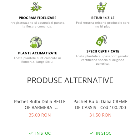
PROGRAM FIDELIZARE
RETUR 14 ZILE
Inregistreaza-te si acumulezi puncte,
Poti returna oricand produsele care
la fiecare comanda.
nu iti plac
SPECII CERTIFICATE
PLANTE ACLIMATIZATE
Toate plantele au pasaport genetic,
Toate plantele sunt crescute in
certificand specia si originea
Romania, langa Sibiu.
genetica.
PRODUSE ALTERNATIVE
Pachet Bulbi Dalia BELLE
Pachet Bulbi Dalia CREME
OF BARMERA -
DE CASSIS - Cod:100.200
Cod:100.945
35,00 RON
31,50 RON
IN STOC
IN STOC