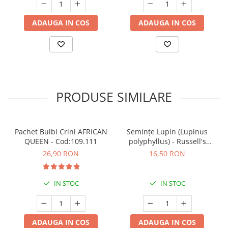
ADAUGA IN COS
ADAUGA IN COS
PRODUSE SIMILARE
Pachet Bulbi Crini AFRICAN
Semințe Lupin (Lupinus
QUEEN - Cod:109.111
polyphyllus) - Russell's
Hybrids (Mix) - Cod 6540
26,90 RON
16,50 RON
IN STOC
IN STOC
ADAUGA IN COS
ADAUGA IN COS