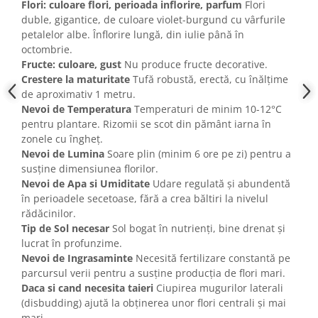
Flori: culoare flori, perioada inflorire, parfum
Flori
duble, gigantice, de culoare violet-burgund cu vârfurile
petalelor albe. Înflorire lungă, din iulie până în
octombrie.
Fructe: culoare, gust
Nu produce fructe decorative.
Crestere la maturitate
Tufă robustă, erectă, cu înălțime
de aproximativ 1 metru.
Nevoi de Temperatura
Temperaturi de minim 10-12°C
pentru plantare. Rizomii se scot din pământ iarna în
zonele cu îngheț.
Nevoi de Lumina
Soare plin (minim 6 ore pe zi) pentru a
susține dimensiunea florilor.
Nevoi de Apa si Umiditate
Udare regulată și abundentă
în perioadele secetoase, fără a crea băltiri la nivelul
rădăcinilor.
Tip de Sol necesar
Sol bogat în nutrienți, bine drenat și
lucrat în profunzime.
Nevoi de Ingrasaminte
Necesită fertilizare constantă pe
parcursul verii pentru a susține producția de flori mari.
Daca si cand necesita taieri
Ciupirea mugurilor laterali
(disbudding) ajută la obținerea unor flori centrali și mai
mari.