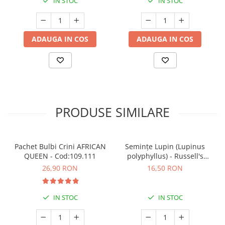
IN STOC
IN STOC
ADAUGA IN COS
ADAUGA IN COS
PRODUSE SIMILARE
Pachet Bulbi Crini AFRICAN
Semințe Lupin (Lupinus
QUEEN - Cod:109.111
polyphyllus) - Russell's
Hybrids (Mix) - Cod 6540
26,90 RON
16,50 RON
IN STOC
IN STOC