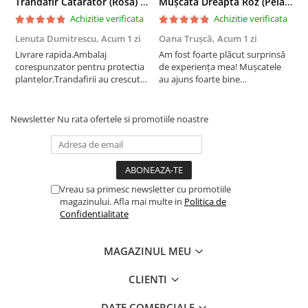
Trandafir Catarator (Rosa) Red Climber - 75cm
Mușcată Dreaptă Roz (Pelargonium Zonale)
Achizitie verificata
Achizitie verificata
Lenuta Dumitrescu,
Acum 1 zi
Oana Trușcă,
Acum 1 zi
E
Livrare rapida.Ambalaj
Am fost foarte plăcut surprinsă
I
corespunzator pentru protectia
de experiența mea! Mușcatele
f
plantelor.Trandafirii au crescut
au ajuns foarte bine
r
deja.Multumesc.
împachetate, în stare impecabilă,
c
fără să fie afectate pe timpul
c
transportului. Se vede că au fost
c
Newsletter
Nu rata ofertele si promotiile noastre
ambalate cu multă grijă. Acum
v
sunt frumos înflorite și...
e
Vreau sa primesc newsletter cu promotiile
magazinului. Afla mai multe in
Politica de
Confidentialitate
MAGAZINUL MEU
CLIENTI
DATE COMERCIALE