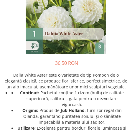
Prun - Prunus
Bulbi de Delphinium
Bulbi de Echinacea
Păr - Pyrus communis
Bulbi de Frezie
Smochini - Ficus carica
Bulbi de Fritillaria
Viță de Vie - Vitis
Bulbi de Gaillardia (Kokarda)
Zmeur - Rubus
Bulbi de Gladiole
Bulbi de Irisi - Stanjenel
Bulbi de Lalele
Bulbi de Leucanthemum
36,50 RON
Bulbi de Muscari
Dalia White Aster este o varietate de tip Pompon de o
Bulbi de Narcise
eleganță clasică, ce produce flori sferice, perfect simetrice, de
Bulbi de Ranunculus
un alb imaculat, asemănătoare unor mici sculpturi vegetale.
Conținut:
Pachetul conține 1 rizom (bulb) de calitate
Bulbi de Tigridia
superioară, calibru I, gata pentru o dezvoltare
Bulbi de Zambile
viguroasă.
Bulbi de Zantedeschia
Origine:
Produs de
Jub Holland
, furnizor regal din
Bulbi Sparaxis
Olanda, garantând puritatea soiului și o sănătate
impecabilă a materialului săditor.
Mixuri de Bulbi
Utilizare:
Excelentă pentru borduri florale luminoase și
Seminte de Flori