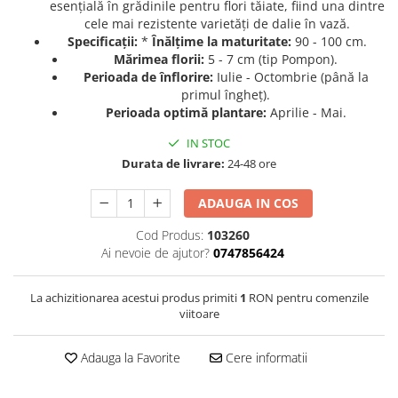
esențială în grădinile pentru flori tăiate, fiind una dintre
cele mai rezistente varietăți de dalie în vază.
Seminte de Ierburi
Specificații:
*
Înălțime la maturitate:
90 - 100 cm.
Seminte de Legume/Fructe
Mărimea florii:
5 - 7 cm (tip Pompon).
Perioada de înflorire:
Iulie - Octombrie (până la
primul îngheț).
Perioada optimă plantare:
Aprilie - Mai.
IN STOC
Durata de livrare:
24-48 ore
ADAUGA IN COS
Cod Produs:
103260
Ai nevoie de ajutor?
0747856424
La achizitionarea acestui produs primiti
1
RON pentru comenzile
viitoare
Adauga la Favorite
Cere informatii