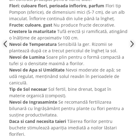
Flori: culoare flori, perioada inflorire, parfum
Flori tip
Pompon (sferice), de dimensiuni mici (5-7 cm), de un alb
imaculat. Înflorire continuă din iulie până la îngheț.
Fructe: culoare, gust
Nu produce fructe decorative.
Crestere la maturitate
Tufă erectă și ramificată, atingând
o înălțime de aproximativ 100 cm.
Nevoi de Temperatura
Sensibilă la ger. Rizomii se
plantează după ce a trecut pericolul de îngheț la sol.
Nevoi de Lumina
Soare plin pentru o formă compactă a
tufei și o densitate maximă a florilor.
Nevoi de Apa si Umiditate
Nevoi moderate de apă; se
udă regulat, menținând solul reavăn în perioadele de
caniculă.
Tip de Sol necesar
Sol fertil, bine drenat, bogat în
materie organică (compost).
Nevoi de Ingrasaminte
Se recomandă fertilizarea
bilunară cu îngrășământ pentru plante cu flori pentru a
susține productivitatea.
Daca si cand necesita taieri
Tăierea florilor pentru
buchete stimulează apariția imediată a noilor lăstari
floriferi.