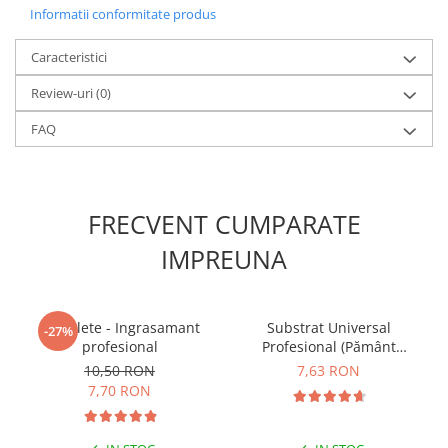
Informatii conformitate produs
Caracteristici
Review-uri
(0)
FAQ
FRECVENT CUMPARATE
IMPREUNA
5 Tablete - Ingrasamant
Substrat Universal
-27%
profesional
Profesional (Pământ
Premium) - 5 L
10,50 RON
7,63 RON
7,70 RON