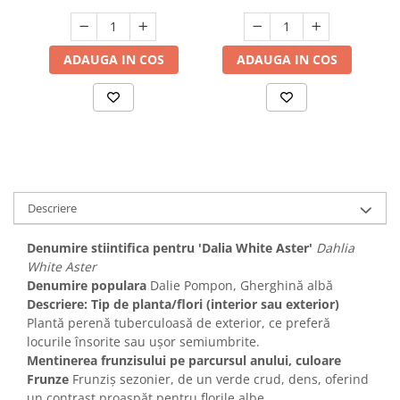
ADAUGA IN COS
ADAUGA IN COS
Descriere
Denumire stiintifica pentru 'Dalia White Aster'
Dahlia
White Aster
Denumire populara
Dalie Pompon, Gherghină albă
Descriere: Tip de planta/flori (interior sau exterior)
Plantă perenă tuberculoasă de exterior, ce preferă
locurile însorite sau ușor semiumbrite.
Mentinerea frunzisului pe parcursul anului, culoare
Frunze
Frunziș sezonier, de un verde crud, dens, oferind
un contrast proaspăt pentru florile albe.