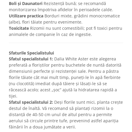
Boli și Daunatori
Rezistență bună; se recomandă
monitorizarea împotriva afidelor în perioadele calde.
Utilizare practica
Borduri mixte, grădini monocromatice
(albe), flori tăiate pentru evenimente.
Toxicitate
Rizomii nu sunt comestibili; pot fi toxici pentru
animalele de companie în caz de ingestie.
Sfaturile Specialistului
Sfatul specialistului 1:
Dalia White Aster este alegerea
preferată a floriștilor pentru buchetele de nuntă datorită
dimensiunii perfecte și rezistenței sale. Pentru a păstra
florile tăiate cât mai mult timp, puneți-le în apă fierbinte
(nu clocotită) imediat după tăiere și lăsați-le să se
răcească acolo; acest „șoc” ajută la hidratarea rapidă a
tijei.
Sfatul specialistului 2:
Deși florile sunt mici, planta crește
destul de înaltă. Vă recomand să plantați rizomii la o
distanță de 40-50 cm unul de altul pentru a permite
aerului să circule printre tufe, prevenind astfel apariția
făinării în a doua jumătate a verii.