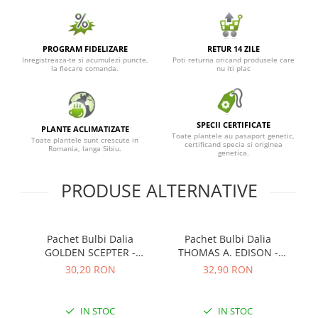
PROGRAM FIDELIZARE
RETUR 14 ZILE
Inregistreaza-te si acumulezi puncte,
Poti returna oricand produsele care
la fiecare comanda.
nu iti plac
SPECII CERTIFICATE
PLANTE ACLIMATIZATE
Toate plantele au pasaport genetic,
Toate plantele sunt crescute in
certificand specia si originea
Romania, langa Sibiu.
genetica.
PRODUSE ALTERNATIVE
Pachet Bulbi Dalia
Pachet Bulbi Dalia
Pa
GOLDEN SCEPTER -
THOMAS A. EDISON -
SP
Cod:103.020
Cod:100.775
30,20 RON
32,90 RON
IN STOC
IN STOC