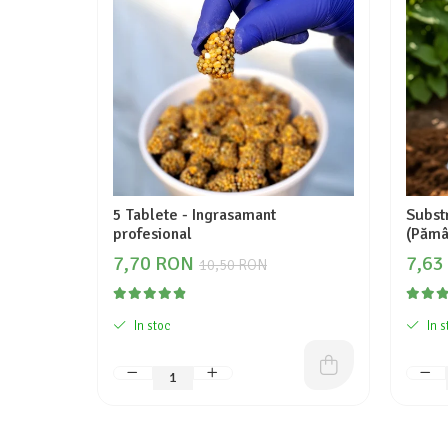
5 Tablete - Ingrasamant
Substr
profesional
(Pămâ
7,70 RON
7,63
10,50 RON
In stoc
In s