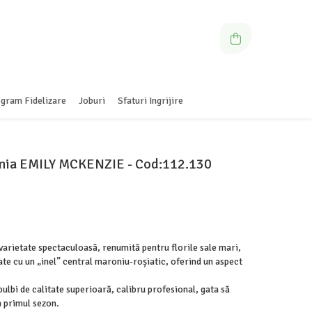
gram Fidelizare
Joburi
Sfaturi Ingrijire
mia EMILY MCKENZIE - Cod:112.130
rietate spectaculoasă, renumită pentru florile sale mari,
ate cu un „inel” central maroniu-roșiatic, oferind un aspect
ulbi de calitate superioară, calibru profesional, gata să
n primul sezon.