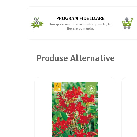
Seminte de Ierburi
Seminte de Legume/Fructe
PROGRAM FIDELIZARE
Inregistreaza-te si acumulezi puncte, la
fiecare comanda.
Produse Alternative