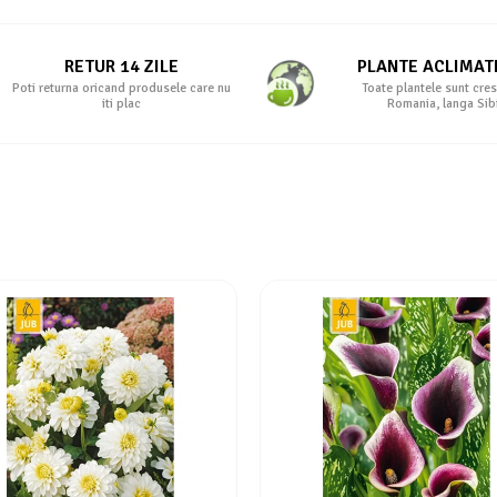
RETUR 14 ZILE
PLANTE ACLIMAT
Poti returna oricand produsele care nu
Toate plantele sunt cres
iti plac
Romania, langa Sib