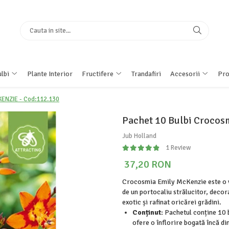
lbi
Plante Interior
Fructifere
Trandafiri
Accesorii
Pro
KENZIE - Cod:112.130
Pachet 10 Bulbi Crocos
Jub Holland
1 Review
37,20 RON
Crocosmia Emily McKenzie este o va
de un portocaliu strălucitor, decor
exotic și rafinat oricărei grădini.
Conținut:
Pachetul conține 10 b
ofere o înflorire bogată încă di