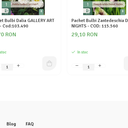
et Bulbi Dalia GALLERY ART
Pachet Bulbi Zantedeschia 
 - Cod:103.490
NIGHTS - COD: 115.560
70 RON
29,10 RON
 stoc
In stoc
Blog
FAQ