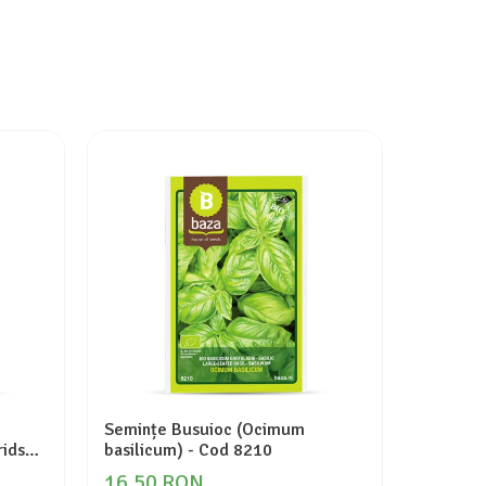
Semințe Busuioc (Ocimum
Semințe
rids
basilicum) - Cod 8210
(Câmpie 
16,50 RON
16,50