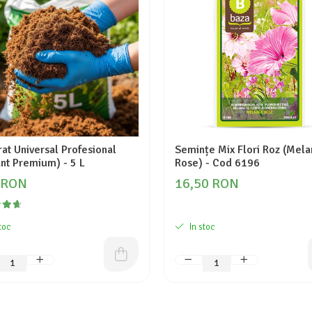
at Universal Profesional
Semințe Mix Flori Roz (Mel
nt Premium) - 5 L
Rose) - Cod 6196
 RON
16,50 RON
toc
In stoc