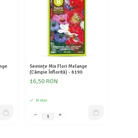
ange
Semințe Mix Flori Melange
Semințe
(Câmpie Înflorită) - 6190
polyphyl
(Mix) - 
16,50 RON
16,50
In stoc
In stoc