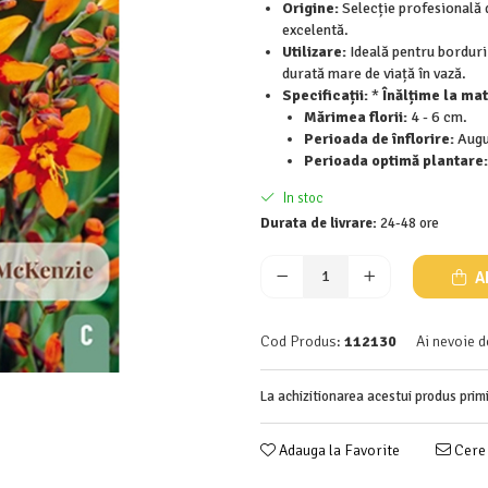
Origine:
Selecție profesională 
excelentă.
Utilizare:
Ideală pentru borduri 
durată mare de viață în vază.
Specificații:
*
Înălțime la mat
Mărimea florii:
4 - 6 cm.
Perioada de înflorire:
Augu
Perioada optimă plantare:
In stoc
Durata de livrare:
24-48 ore
A
Cod Produs:
112130
Ai nevoie d
La achizitionarea acestui produs prim
Adauga la Favorite
Cere 