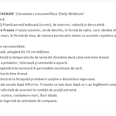
MCKENZIE'
Crocosmia x crocosmiiflora 'Emily McKenzie'
ară
r)
Plantă perenă bulboasă (cormi), de exterior, robustă și decorativă.
re Frunze
Frunziș sezonier, verde deschis, în formă de sabie, care rămâne at
 mari, în formă de stea, de culoare portocaliu-intens cu accente roșiatice sp
e necomestibile.
ată, atingând 60-70 cm înălțime.
stentă la temperaturile de iarnă din România dacă solul este bine drenat.
 a petalelor; tolerează și semiumbra ușoară.
ulată este necesară în perioadele secetoase de vară.
 foarte bine drenat.
istrat la începutul primăverii susține o dezvoltare viguroasă.
rale uscate după înflorire. Frunzele se taie doar după ce s-au îngălbenit com
 afectată de acarieni în condiții de arșiță extremă.
rustice, containere mari, flori tăiate.
te ingerată de animalele de companie.