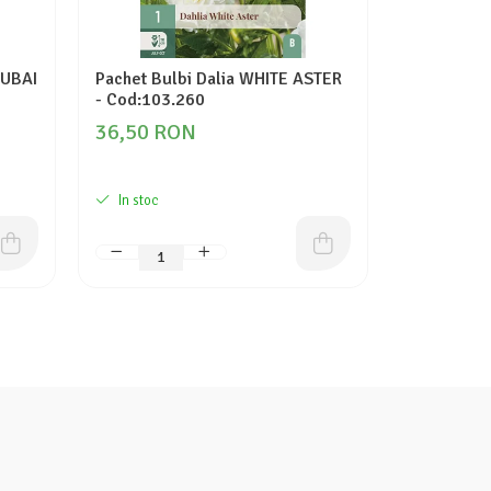
DUBAI
Pachet Bulbi Dalia WHITE ASTER
Pachet Bul
- Cod:103.260
LLANDAFF 
36,50 RON
35,70 R
In stoc
In stoc