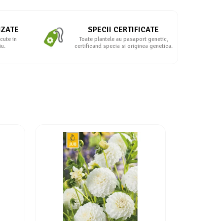
IZATE
SPECII CERTIFICATE
cute in
Toate plantele au pasaport genetic,
iu.
certificand specia si originea genetica.