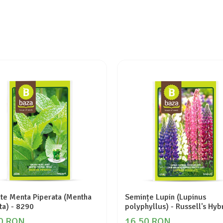
te Menta Piperata (Mentha
Semințe Lupin (Lupinus
ta) - 8290
polyphyllus) - Russell's Hyb
(Mix) - Cod 6540
0 RON
16,50 RON