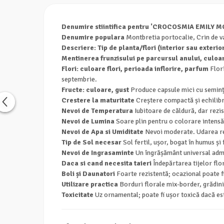
Denumire stiintifica pentru 'CROCOSMIA EMILY 
Denumire populara
Montbretia portocalie, Crin de v
Descriere: Tip de planta/flori (interior sau exterio
Mentinerea frunzisului pe parcursul anului, culoa
Flori: culoare flori, perioada inflorire, parfum
Flori
septembrie.
Fructe: culoare, gust
Produce capsule mici cu seminț
Crestere la maturitate
Creștere compactă și echilibr
Nevoi de Temperatura
Iubitoare de căldură, dar rezi
Nevoi de Lumina
Soare plin pentru o colorare intensă
Nevoi de Apa si Umiditate
Nevoi moderate. Udarea reg
Tip de Sol necesar
Sol fertil, ușor, bogat în humus și
Nevoi de Ingrasaminte
Un îngrășământ universal admin
Daca si cand necesita taieri
Îndepărtarea tijelor flo
Boli și Daunatori
Foarte rezistentă; ocazional poate fi
Utilizare practica
Borduri florale mix-border, grădini 
Toxicitate
Uz ornamental; poate fi ușor toxică dacă es