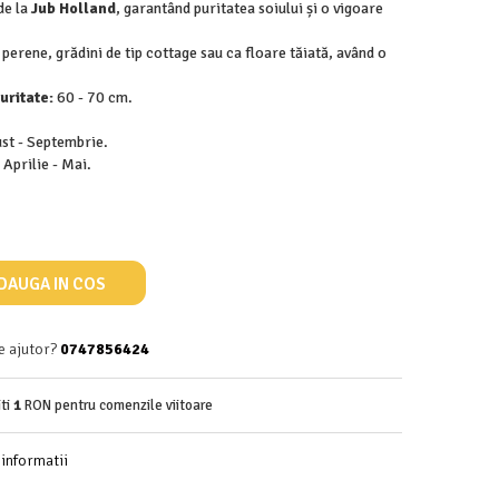
de la
Jub Holland
, garantând puritatea soiului și o vigoare
perene, grădini de tip cottage sau ca floare tăiată, având o
uritate:
60 - 70 cm.
st - Septembrie.
Aprilie - Mai.
DAUGA IN COS
e ajutor?
0747856424
iti
1
RON pentru comenzile viitoare
informatii