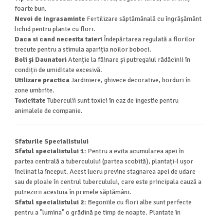
foarte bun.
Nevoi de Ingrasaminte
Fertilizare săptămânală cu îngrășământ
lichid pentru plante cu flori.
Daca si cand necesita taieri
Îndepărtarea regulată a florilor
trecute pentru a stimula apariția noilor boboci.
Boli și Daunatori
Atenție la făinare și putregaiul rădăcinii în
condiții de umiditate excesivă.
Utilizare practica
Jardiniere, ghivece decorative, borduri în
zone umbrite.
Toxicitate
Tuberculii sunt toxici în caz de ingestie pentru
animalele de companie.
Sfaturile Specialistului
Sfatul specialistului 1:
Pentru a evita acumularea apei în
partea centrală a tuberculului (partea scobită), plantați-l ușor
înclinat la început. Acest lucru previne stagnarea apei de udare
sau de ploaie în centrul tuberculului, care este principala cauză a
putrezirii acestuia în primele săptămâni.
Sfatul specialistului 2:
Begoniile cu flori albe sunt perfecte
pentru a "lumina" o grădină pe timp de noapte. Plantate în