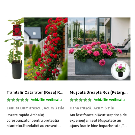
Trandafir Catarator (Rosa) Red Climber - 75cm
Mușcată Dreaptă Roz (Pelargonium Zonale)
I
Achizitie verificata
Achizitie verificata
Lenuta Dumitrescu,
Acum 3 zile
Oana Trușcă,
Acum 3 zile
E
Livrare rapida.Ambalaj
Am fost foarte plăcut surprinsă de
I
corespunzator pentru protectia
experiența mea! Mușcatele au
f
plantelor.Trandafirii au crescut
ajuns foarte bine împachetate, în
r
deja.Multumesc.
stare impecabilă, fără să fie
a