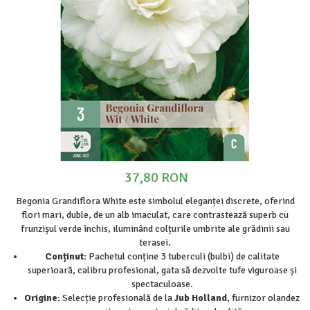
Prun - Prunus
Bulbi de Delphinium
Bulbi de Echinacea
Păr - Pyrus communis
Bulbi de Frezie
Smochini - Ficus carica
Bulbi de Fritillaria
Viță de Vie - Vitis
Bulbi de Gaillardia (Kokarda)
Zmeur - Rubus
Bulbi de Gladiole
Bulbi de Irisi - Stanjenel
Bulbi de Lalele
Bulbi de Leucanthemum
Bulbi de Muscari
37,80 RON
Bulbi de Narcise
Bulbi de Ranunculus
Begonia Grandiflora White este simbolul eleganței discrete, oferind
flori mari, duble, de un alb imaculat, care contrastează superb cu
Bulbi de Tigridia
frunzișul verde închis, iluminând colțurile umbrite ale grădinii sau
Bulbi de Zambile
terasei.
Bulbi de Zantedeschia
Conținut:
Pachetul conține 3 tuberculi (bulbi) de calitate
superioară, calibru profesional, gata să dezvolte tufe viguroase și
Bulbi Sparaxis
spectaculoase.
Mixuri de Bulbi
Origine:
Selecție profesională de la
Jub Holland
, furnizor olandez
Seminte de Flori