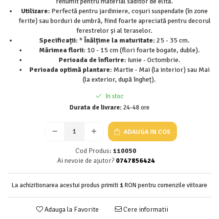
renumit pentru material săditor de elită.
Utilizare:
Perfectă pentru jardiniere, coșuri suspendate (în zone
Seminte de Ierburi
ferite) sau borduri de umbră, fiind foarte apreciată pentru decorul
Seminte de Legume/Fructe
ferestrelor și al teraselor.
Specificații:
*
Înălțime la maturitate:
25 - 35 cm.
Mărimea florii:
10 - 15 cm (flori foarte bogate, duble).
Perioada de înflorire:
Iunie - Octombrie.
Perioada optimă plantare:
Martie - Mai (la interior) sau Mai
(la exterior, după îngheț).
In stoc
Durata de livrare:
24-48 ore
ADAUGA IN COS
Cod Produs:
110050
Ai nevoie de ajutor?
0747856424
La achizitionarea acestui produs primiti
1
RON pentru comenzile viitoare
Adauga la Favorite
Cere informatii