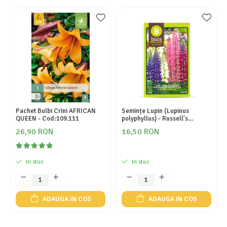
Pachet Bulbi Crini AFRICAN
Semințe Lupin (Lupinus
QUEEN - Cod:109.111
polyphyllus) - Russell's
Hybrids (Mix) - Cod 6540
26,90 RON
16,50 RON
In stoc
In stoc
ADAUGA IN COS
ADAUGA IN COS