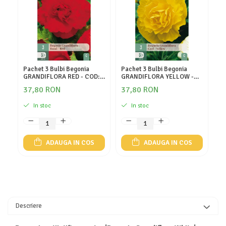
Pachet 3 Bulbi Begonia
Pachet 3 Bulbi Begonia
Pa
GRANDIFLORA RED - COD:
GRANDIFLORA YELLOW -
FI
110.030
COD: 110.010
11
37,80 RON
37,80 RON
3
In stoc
In stoc
ADAUGA IN COS
ADAUGA IN COS
Descriere