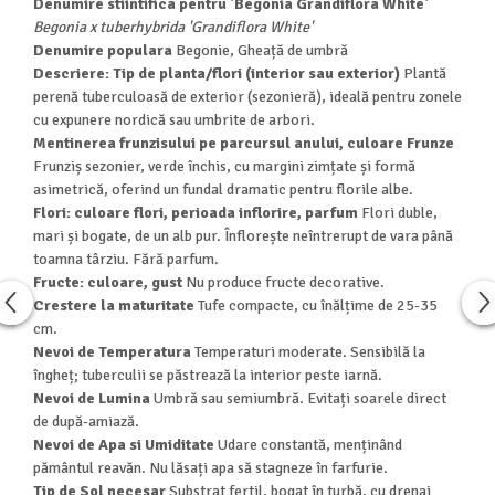
Denumire stiintifica pentru 'Begonia Grandiflora White'
Begonia x tuberhybrida 'Grandiflora White'
Denumire populara
Begonie, Gheață de umbră
Descriere: Tip de planta/flori (interior sau exterior)
Plantă
perenă tuberculoasă de exterior (sezonieră), ideală pentru zonele
cu expunere nordică sau umbrite de arbori.
Mentinerea frunzisului pe parcursul anului, culoare Frunze
Frunziș sezonier, verde închis, cu margini zimțate și formă
asimetrică, oferind un fundal dramatic pentru florile albe.
Flori: culoare flori, perioada inflorire, parfum
Flori duble,
mari și bogate, de un alb pur. Înflorește neîntrerupt de vara până
toamna târziu. Fără parfum.
Fructe: culoare, gust
Nu produce fructe decorative.
Crestere la maturitate
Tufe compacte, cu înălțime de 25-35
cm.
Nevoi de Temperatura
Temperaturi moderate. Sensibilă la
îngheț; tuberculii se păstrează la interior peste iarnă.
Nevoi de Lumina
Umbră sau semiumbră. Evitați soarele direct
de după-amiază.
Nevoi de Apa si Umiditate
Udare constantă, menținând
pământul reavăn. Nu lăsați apa să stagneze în farfurie.
Tip de Sol necesar
Substrat fertil, bogat în turbă, cu drenaj