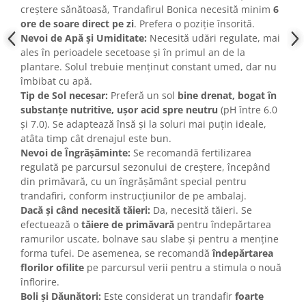
creștere sănătoasă, Trandafirul Bonica necesită minim
6
ore de soare direct pe zi
. Prefera o poziție însorită.
Nevoi de Apă și Umiditate:
Necesită udări regulate, mai
ales în perioadele secetoase și în primul an de la
plantare. Solul trebuie menținut constant umed, dar nu
îmbibat cu apă.
Tip de Sol necesar:
Preferă un sol
bine drenat, bogat în
substanțe nutritive, ușor acid spre neutru
(pH între 6.0
și 7.0). Se adaptează însă și la soluri mai puțin ideale,
atâta timp cât drenajul este bun.
Nevoi de Îngrășăminte:
Se recomandă fertilizarea
regulată pe parcursul sezonului de creștere, începând
din primăvară, cu un îngrășământ special pentru
trandafiri, conform instrucțiunilor de pe ambalaj.
Dacă și când necesită tăieri:
Da, necesită tăieri. Se
efectuează o
tăiere de primăvară
pentru îndepărtarea
ramurilor uscate, bolnave sau slabe și pentru a menține
forma tufei. De asemenea, se recomandă
îndepărtarea
florilor ofilite
pe parcursul verii pentru a stimula o nouă
înflorire.
Boli și Dăunători:
Este considerat un trandafir
foarte