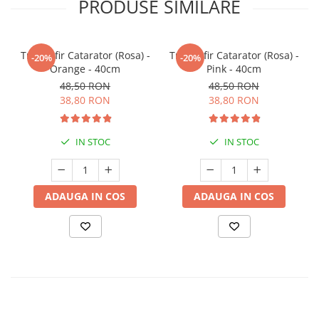
PRODUSE SIMILARE
Trandafir Catarator (Rosa) -
Trandafir Catarator (Rosa) -
-20%
-20%
Orange - 40cm
Pink - 40cm
48,50 RON
48,50 RON
38,80 RON
38,80 RON
IN STOC
IN STOC
ADAUGA IN COS
ADAUGA IN COS