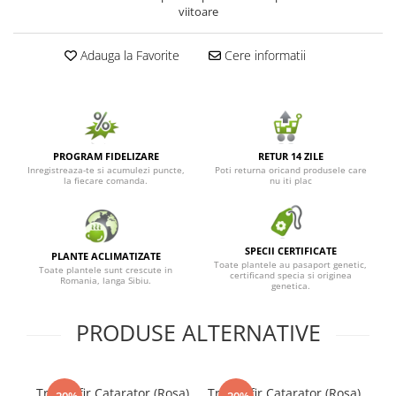
viitoare
Seminte de Ierburi
Seminte de Legume/Fructe
Adauga la Favorite
Cere informatii
PROGRAM FIDELIZARE
RETUR 14 ZILE
Inregistreaza-te si acumulezi puncte,
Poti returna oricand produsele care
la fiecare comanda.
nu iti plac
SPECII CERTIFICATE
PLANTE ACLIMATIZATE
Toate plantele au pasaport genetic,
Toate plantele sunt crescute in
certificand specia si originea
Romania, langa Sibiu.
genetica.
PRODUSE ALTERNATIVE
Trandafir Catarator (Rosa)
Trandafir Catarator (Rosa)