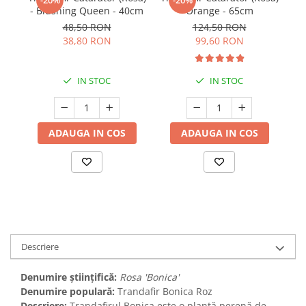
-20%
-20%
- Blushing Queen - 40cm
Orange - 65cm
G
48,50 RON
124,50 RON
38,80 RON
99,60 RON
IN STOC
IN STOC
ADAUGA IN COS
ADAUGA IN COS
Descriere
Denumire științifică:
Rosa 'Bonica'
Denumire populară:
Trandafir Bonica Roz
Descriere:
Trandafirul Bonica este o plantă perenă de