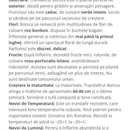
exterior
, ideală pentru grădini și amenajări peisagere.
Frunzișul său este
caduc
, de culoare
verde intens
, lucios
și sănătos pe tot parcursul sezonului de creștere.
Flori:
Bonica se remarcă prin multitudinea de flori de
culoare
roz-bonbon
, dispuse în buchete bogate.
Înflorește generos și continuu din
mai până la primul
îngheț
, oferind un spectacol floral de lungă durată.
Parfumul este
discret, delicat
.
Fructe:
După înflorire, dezvoltă fructe mici, rotunde, de
culoare
roșu-portocaliu intens
, asemănătoare
măceșelor. Acestea sunt decorative și persistă pe plantă
pe parcursul iernii, adăugând un plus de interes. Nu
sunt destinate consumului uman.
Creștere la maturitate:
La maturitate, Trandafirul Bonica
atinge o înălțime de aproximativ
60-80 cm
și o lățime
similară, formând o tufă compactă și bine ramificată.
Nevoi de Temperatură:
Este un trandafir rezistent, care
tolerează bine temperaturile scăzute, fiind potrivit pentru
majoritatea zonelor climatice din România. Rezistă la
temperaturi de până la −20∘C la −25∘C.
Nevoi de Lumină:
Pentru o înflorire abundentă și o