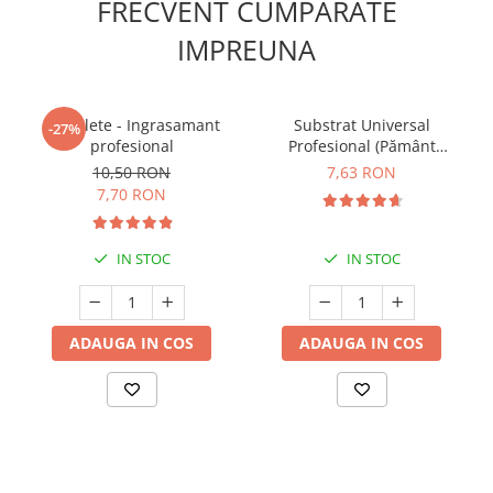
FRECVENT CUMPARATE
IMPREUNA
5 Tablete - Ingrasamant
Substrat Universal
-27%
profesional
Profesional (Pământ
Premium) - 5 L
10,50 RON
7,63 RON
7,70 RON
IN STOC
IN STOC
ADAUGA IN COS
ADAUGA IN COS