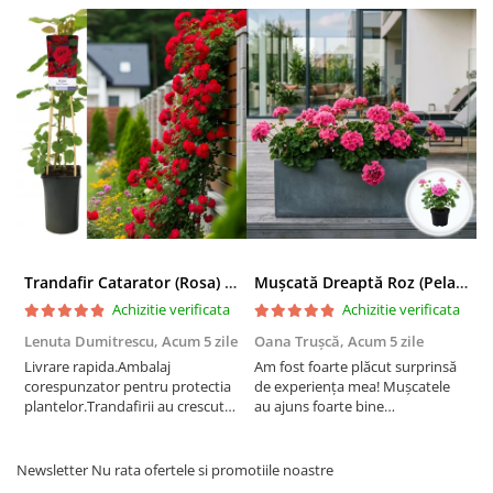
Trandafir Catarator (Rosa) Red Climber - 75cm
Mușcată Dreaptă Roz (Pelargonium Zonale)
Achizitie verificata
Achizitie verificata
Lenuta Dumitrescu,
Acum 5 zile
Oana Trușcă,
Acum 5 zile
E
Livrare rapida.Ambalaj
Am fost foarte plăcut surprinsă
I
corespunzator pentru protectia
de experiența mea! Mușcatele
f
plantelor.Trandafirii au crescut
au ajuns foarte bine
r
deja.Multumesc.
împachetate, în stare impecabilă,
c
fără să fie afectate pe timpul
c
transportului. Se vede că au fost
c
Newsletter
Nu rata ofertele si promotiile noastre
ambalate cu multă grijă. Acum
v