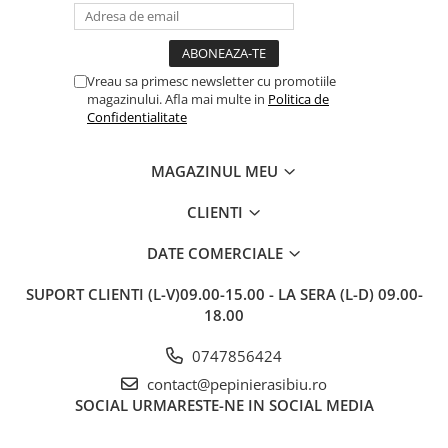
sunt frumos înflorite și...
e
Vreau sa primesc newsletter cu promotiile
magazinului. Afla mai multe in
Politica de
Confidentialitate
MAGAZINUL MEU
CLIENTI
DATE COMERCIALE
SUPORT CLIENTI
(L-V)09.00-15.00 - LA SERA (L-D) 09.00-
18.00
0747856424
contact@pepinierasibiu.ro
SOCIAL
URMARESTE-NE IN SOCIAL MEDIA