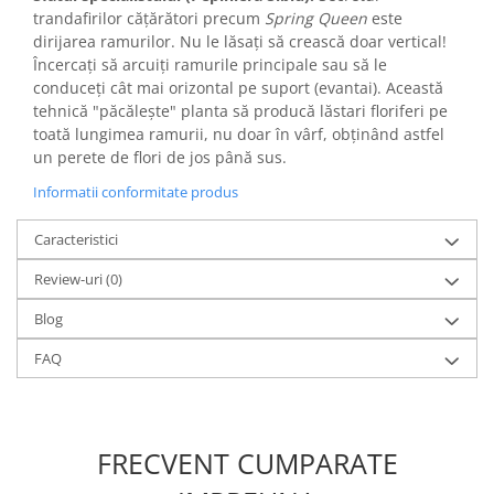
trandafirilor cățărători precum
Spring Queen
este
dirijarea ramurilor. Nu le lăsați să crească doar vertical!
Încercați să arcuiți ramurile principale sau să le
conduceți cât mai orizontal pe suport (evantai). Această
tehnică "păcălește" planta să producă lăstari floriferi pe
toată lungimea ramurii, nu doar în vârf, obținând astfel
un perete de flori de jos până sus.
Informatii conformitate produs
Caracteristici
Review-uri
(0)
Blog
FAQ
FRECVENT CUMPARATE