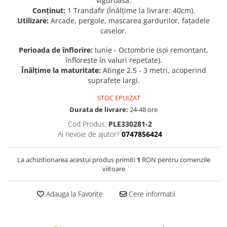
viguroasă.
Conținut:
1 Trandafir (Înălțime la livrare: 40cm).
Seminte de Ierburi
Utilizare:
Arcade, pergole, mascarea gardurilor, fațadele
Seminte de Legume/Fructe
caselor.
Perioada de înflorire:
Iunie - Octombrie (soi remontant,
înflorește în valuri repetate).
Înălțime la maturitate:
Atinge 2.5 - 3 metri, acoperind
suprafețe largi.
STOC EPUIZAT
Durata de livrare:
24-48 ore
Cod Produs:
PLE330281-2
Ai nevoie de ajutor?
0747856424
La achizitionarea acestui produs primiti
1
RON pentru comenzile
viitoare
Adauga la Favorite
Cere informatii