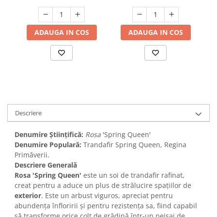
ADAUGA IN COS
ADAUGA IN COS
Descriere
Denumire Științifică:
Rosa
'Spring Queen'
Denumire Populară:
Trandafir Spring Queen, Regina
Primăverii.
Descriere Generală
Rosa 'Spring Queen'
este un soi de trandafir rafinat,
creat pentru a aduce un plus de strălucire spațiilor de
exterior
. Este un arbust viguros, apreciat pentru
abundența înfloririi și pentru rezistența sa, fiind capabil
să transforme orice colț de grădină într-un peisaj de