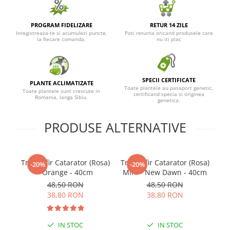
PROGRAM FIDELIZARE
RETUR 14 ZILE
Inregistreaza-te si acumulezi puncte,
Poti returna oricand produsele care
la fiecare comanda.
nu iti plac
SPECII CERTIFICATE
PLANTE ACLIMATIZATE
Toate plantele au pasaport genetic,
Toate plantele sunt crescute in
certificand specia si originea
Romania, langa Sibiu.
genetica.
PRODUSE ALTERNATIVE
Trandafir Catarator (Rosa)
Trandafir Catarator (Rosa)
Tr
-20%
-20%
- Orange - 40cm
Mini - New Dawn - 40cm
-
48,50 RON
48,50 RON
38,80 RON
38,80 RON
IN STOC
IN STOC