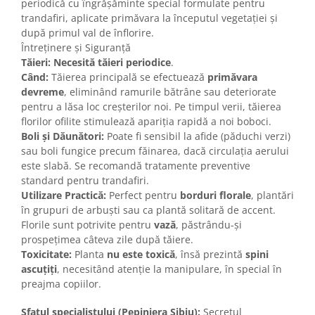
periodică cu îngrășăminte special formulate pentru
trandafiri, aplicate primăvara la începutul vegetației și
după primul val de înflorire.
Întreținere și Siguranță
Tăieri:
Necesită tăieri periodice
.
Când:
Tăierea principală se efectuează
primăvara
devreme
, eliminând ramurile bătrâne sau deteriorate
pentru a lăsa loc creșterilor noi. Pe timpul verii, tăierea
florilor ofilite stimulează apariția rapidă a noi boboci.
Boli și Dăunători:
Poate fi sensibil la afide (păduchi verzi)
sau boli fungice precum făinarea, dacă circulația aerului
este slabă. Se recomandă tratamente preventive
standard pentru trandafiri.
Utilizare Practică:
Perfect pentru
borduri florale
, plantări
în grupuri de arbuști sau ca plantă solitară de accent.
Florile sunt potrivite pentru
vază
, păstrându-și
prospețimea câteva zile după tăiere.
Toxicitate:
Planta
nu este toxică
, însă prezintă
spini
ascuțiți
, necesitând atenție la manipulare, în special în
preajma copiilor.
Sfatul specialistului (Pepiniera Sibiu):
Secretul