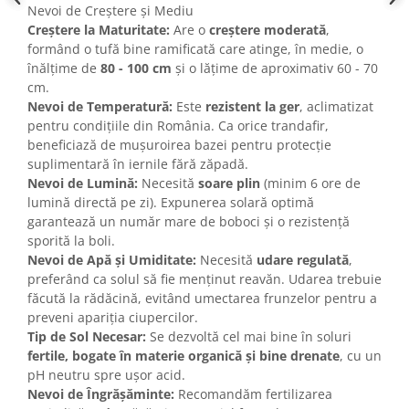
Nevoi de Creștere și Mediu
Creștere la Maturitate:
Are o
creștere moderată
,
formând o tufă bine ramificată care atinge, în medie, o
înălțime de
80 - 100 cm
și o lățime de aproximativ 60 - 70
cm.
Nevoi de Temperatură:
Este
rezistent la ger
, aclimatizat
pentru condițiile din România. Ca orice trandafir,
beneficiază de mușuroirea bazei pentru protecție
suplimentară în iernile fără zăpadă.
Nevoi de Lumină:
Necesită
soare plin
(minim 6 ore de
lumină directă pe zi). Expunerea solară optimă
garantează un număr mare de boboci și o rezistență
sporită la boli.
Nevoi de Apă și Umiditate:
Necesită
udare regulată
,
preferând ca solul să fie menținut reavăn. Udarea trebuie
făcută la rădăcină, evitând umectarea frunzelor pentru a
preveni apariția ciupercilor.
Tip de Sol Necesar:
Se dezvoltă cel mai bine în soluri
fertile, bogate în materie organică și bine drenate
, cu un
pH neutru spre ușor acid.
Nevoi de Îngrășăminte:
Recomandăm fertilizarea