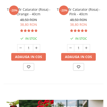
Trandafir Catarator (Rosa) -
Trandafir Catarator (Rosa) -
-20%
-20%
Orange - 40cm
Pink - 40cm
48,50 RON
48,50 RON
38,80 RON
38,80 RON
IN STOC
IN STOC
ADAUGA IN COS
ADAUGA IN COS