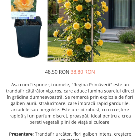
Prun - Prunus
Bulbi de Delphinium
Bulbi de Echinacea
Păr - Pyrus communis
Bulbi de Frezie
Smochini - Ficus carica
Bulbi de Fritillaria
Viță de Vie - Vitis
Bulbi de Gaillardia (Kokarda)
Zmeur - Rubus
Bulbi de Gladiole
Bulbi de Irisi - Stanjenel
Bulbi de Lalele
Bulbi de Leucanthemum
48,50 RON
38,80 RON
Bulbi de Muscari
Bulbi de Narcise
Așa cum îi spune și numele, "Regina Primăverii" este un
Bulbi de Ranunculus
trandafir cățărător viguros, care aduce lumina soarelui direct
în grădina dumneavoastră. Se remarcă prin explozia de flori
Bulbi de Tigridia
galben-aurii, strălucitoare, care îmbracă rapid gardurile,
Bulbi de Zambile
arcadele sau pergolele. Este un soi robust, cu o creștere
Bulbi de Zantedeschia
rapidă și un parfum discret, proaspăt, ideal pentru a crea
pereți vegetali plini de viață și culoare.
Bulbi Sparaxis
Mixuri de Bulbi
Prezentare:
Trandafir urcător, flori galben intens, creștere
Seminte de Flori