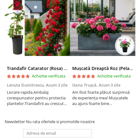
Trandafir Catarator (Rosa) Red Climber - 75cm
Mușcată Dreaptă Roz (Pelargonium Zonale)
Achizitie verificata
Achizitie verificata
Lenuta Dumitrescu,
Acum 3 zile
Oana Trușcă,
Acum 3 zile
E
Livrare rapida.Ambalaj
Am fost foarte plăcut surprinsă
I
corespunzator pentru protectia
de experiența mea! Mușcatele
f
plantelor.Trandafirii au crescut
au ajuns foarte bine
r
deja.Multumesc.
împachetate, în stare impecabilă,
c
fără să fie afectate pe timpul
c
transportului. Se vede că au fost
c
Newsletter
Nu rata ofertele si promotiile noastre
ambalate cu multă grijă. Acum
v
sunt frumos înflorite și...
e