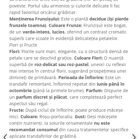
poveste. Portul său armonios și culorile delicate îl fac
rapid favoritul oricărui grădinar.
Menținerea Frunzișului:
Este o plantă
decidue (își pierde
frunzele toamna)
.
Culoare Frunze:
Frunzișul este bogat,
de un
verde-intens, lucios
, oferind un contrast cromatic
superb care scoate în evidență delicatețea petalelor.
Flori și Fructe
Flori:
Florile sunt mari, elegante, cu o structură densă de
petale care se deschid grațios.
Culoare Flori:
O nuanță
superbă de
roz-delicat sau roz-pastel
, uneori cu reflexii
mai intense în centrul florii, sugerând prospețimea unei
dimineți de primăvară.
Perioada de Înflorire:
Este un
trandafir remontant, înflorind repetat din
iunie până în
octombrie
(până la primele brume).
Parfum:
Dispune de
un
parfum discret și plăcut
, care completează perfect
aspectul său regal.
Fructe:
După ciclul de înflorire, poate produce măceșe
mici.
Culoare:
Roșu-portocaliu.
Gust:
Deși măceșele
conțin nutrienți, la soiurile ornamentale
nu este
recomandat consumul
din cauza tratamentelor specifice
aplicate trandafirilor de grădină.