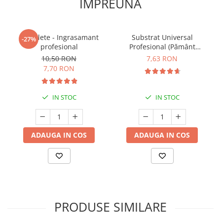
IMPREUNA
5 Tablete - Ingrasamant
Substrat Universal
-27%
profesional
Profesional (Pământ
Premium) - 5 L
10,50 RON
7,63 RON
7,70 RON
IN STOC
IN STOC
ADAUGA IN COS
ADAUGA IN COS
PRODUSE SIMILARE