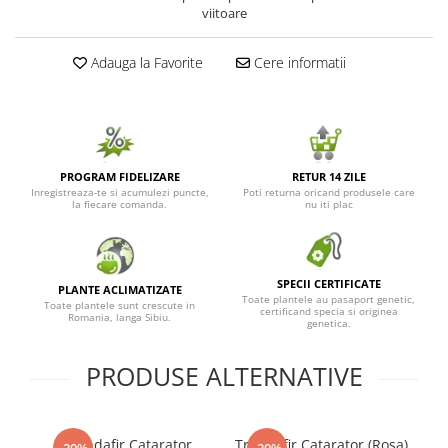
viitoare
Seminte de Ierburi
Seminte de Legume/Fructe
Adauga la Favorite
Cere informatii
PROGRAM FIDELIZARE
RETUR 14 ZILE
Inregistreaza-te si acumulezi puncte,
Poti returna oricand produsele care
la fiecare comanda.
nu iti plac
SPECII CERTIFICATE
PLANTE ACLIMATIZATE
Toate plantele au pasaport genetic,
Toate plantele sunt crescute in
certificand specia si originea
Romania, langa Sibiu.
genetica.
PRODUSE ALTERNATIVE
Trandafir Catarator
Trandafir Catarator (Rosa)
Tr