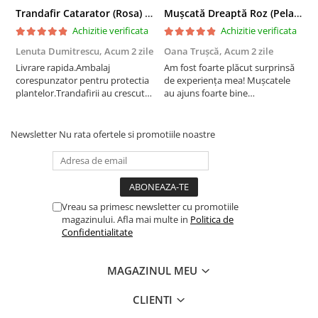
Trandafir Catarator (Rosa) Red Climber - 75cm
Mușcată Dreaptă Roz (Pelargonium Zonale)
Achizitie verificata
Achizitie verificata
Lenuta Dumitrescu,
Acum 2 zile
Oana Trușcă,
Acum 2 zile
E
Livrare rapida.Ambalaj
Am fost foarte plăcut surprinsă
I
corespunzator pentru protectia
de experiența mea! Mușcatele
f
plantelor.Trandafirii au crescut
au ajuns foarte bine
r
deja.Multumesc.
împachetate, în stare impecabilă,
c
fără să fie afectate pe timpul
c
transportului. Se vede că au fost
c
Newsletter
Nu rata ofertele si promotiile noastre
ambalate cu multă grijă. Acum
v
sunt frumos înflorite și...
e
Vreau sa primesc newsletter cu promotiile
magazinului. Afla mai multe in
Politica de
Confidentialitate
MAGAZINUL MEU
CLIENTI