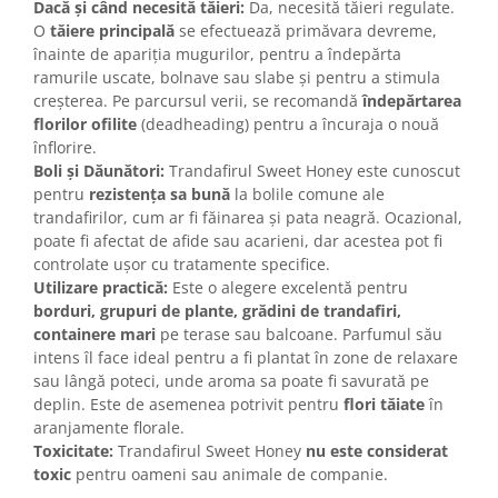
Dacă și când necesită tăieri:
Da, necesită tăieri regulate.
O
tăiere principală
se efectuează primăvara devreme,
înainte de apariția mugurilor, pentru a îndepărta
ramurile uscate, bolnave sau slabe și pentru a stimula
creșterea. Pe parcursul verii, se recomandă
îndepărtarea
florilor ofilite
(deadheading) pentru a încuraja o nouă
înflorire.
Boli și Dăunători:
Trandafirul Sweet Honey este cunoscut
pentru
rezistența sa bună
la bolile comune ale
trandafirilor, cum ar fi făinarea și pata neagră. Ocazional,
poate fi afectat de afide sau acarieni, dar acestea pot fi
controlate ușor cu tratamente specifice.
Utilizare practică:
Este o alegere excelentă pentru
borduri, grupuri de plante, grădini de trandafiri,
containere mari
pe terase sau balcoane. Parfumul său
intens îl face ideal pentru a fi plantat în zone de relaxare
sau lângă poteci, unde aroma sa poate fi savurată pe
deplin. Este de asemenea potrivit pentru
flori tăiate
în
aranjamente florale.
Toxicitate:
Trandafirul Sweet Honey
nu este considerat
toxic
pentru oameni sau animale de companie.