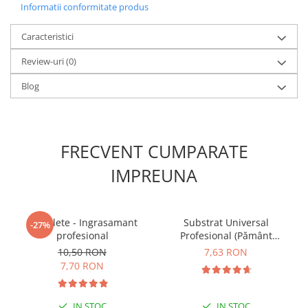
Informatii conformitate produs
Caracteristici
Review-uri
(0)
Blog
FRECVENT CUMPARATE
IMPREUNA
5 Tablete - Ingrasamant
Substrat Universal
-27%
profesional
Profesional (Pământ
Premium) - 5 L
10,50 RON
7,63 RON
7,70 RON
IN STOC
IN STOC