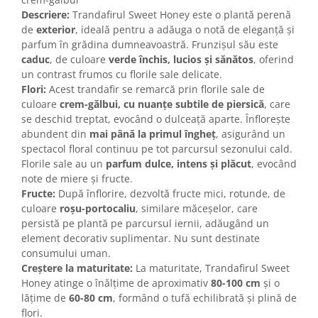
Descriere:
Trandafirul Sweet Honey este o plantă perenă
de
exterior
, ideală pentru a adăuga o notă de eleganță și
parfum în grădina dumneavoastră. Frunzișul său este
caduc
, de culoare
verde închis, lucios și sănătos
, oferind
un contrast frumos cu florile sale delicate.
Flori:
Acest trandafir se remarcă prin florile sale de
culoare
crem-gălbui, cu nuanțe subtile de piersică
, care
se deschid treptat, evocând o dulceață aparte. Înflorește
abundent din
mai până la primul îngheț
, asigurând un
spectacol floral continuu pe tot parcursul sezonului cald.
Florile sale au un
parfum dulce, intens și plăcut
, evocând
note de miere și fructe.
Fructe:
După înflorire, dezvoltă fructe mici, rotunde, de
culoare
roșu-portocaliu
, similare măceșelor, care
persistă pe plantă pe parcursul iernii, adăugând un
element decorativ suplimentar. Nu sunt destinate
consumului uman.
Creștere la maturitate:
La maturitate, Trandafirul Sweet
Honey atinge o înălțime de aproximativ
80-100 cm
și o
lățime de
60-80 cm
, formând o tufă echilibrată și plină de
flori.