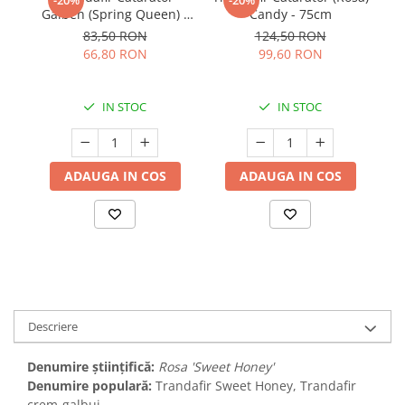
-20%
-20%
Galben (Spring Queen) -
Candy - 75cm
- 
65cm
83,50 RON
124,50 RON
66,80 RON
99,60 RON
IN STOC
IN STOC
ADAUGA IN COS
ADAUGA IN COS
Descriere
Denumire științifică:
Rosa 'Sweet Honey'
Denumire populară:
Trandafir Sweet Honey, Trandafir
crem-galbui