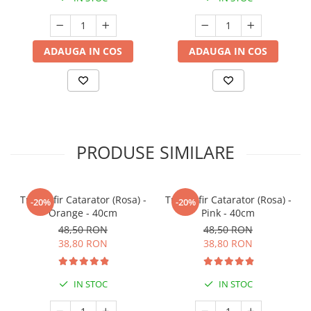
ADAUGA IN COS
ADAUGA IN COS
PRODUSE SIMILARE
Trandafir Catarator (Rosa) -
Trandafir Catarator (Rosa) -
-20%
-20%
Orange - 40cm
Pink - 40cm
48,50 RON
48,50 RON
38,80 RON
38,80 RON
IN STOC
IN STOC