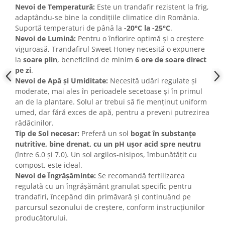
Nevoi de Temperatură:
Este un trandafir rezistent la frig,
adaptându-se bine la condițiile climatice din România.
Suportă temperaturi de până la
-20°C la -25°C
.
Nevoi de Lumină:
Pentru o înflorire optimă și o creștere
viguroasă, Trandafirul Sweet Honey necesită o expunere
la
soare plin
, beneficiind de minim
6 ore de soare direct
pe zi
.
Nevoi de Apă și Umiditate:
Necesită udări regulate și
moderate, mai ales în perioadele secetoase și în primul
an de la plantare. Solul ar trebui să fie menținut uniform
umed, dar fără exces de apă, pentru a preveni putrezirea
rădăcinilor.
Tip de Sol necesar:
Preferă un sol
bogat în substanțe
nutritive, bine drenat, cu un pH ușor acid spre neutru
(între 6.0 și 7.0). Un sol argilos-nisipos, îmbunătățit cu
compost, este ideal.
Nevoi de Îngrășăminte:
Se recomandă fertilizarea
regulată cu un îngrășământ granulat specific pentru
trandafiri, începând din primăvară și continuând pe
parcursul sezonului de creștere, conform instrucțiunilor
producătorului.